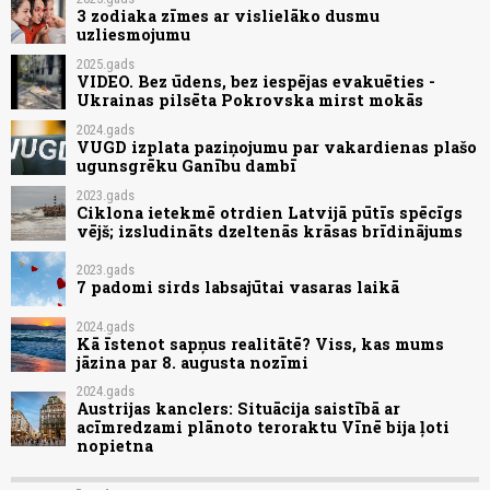
3 zodiaka zīmes ar vislielāko dusmu
uzliesmojumu
2025.gads
VIDEO. Bez ūdens, bez iespējas evakuēties -
Ukrainas pilsēta Pokrovska mirst mokās
2024.gads
VUGD izplata paziņojumu par vakardienas plašo
ugunsgrēku Ganību dambī
2023.gads
Ciklona ietekmē otrdien Latvijā pūtīs spēcīgs
vējš; izsludināts dzeltenās krāsas brīdinājums
2023.gads
7 padomi sirds labsajūtai vasaras laikā
2024.gads
Kā īstenot sapņus realitātē? Viss, kas mums
jāzina par 8. augusta nozīmi
2024.gads
Austrijas kanclers: Situācija saistībā ar
acīmredzami plānoto teroraktu Vīnē bija ļoti
nopietna