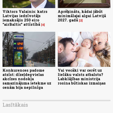
Viktors Valainis: katrs
Aprēķināts, kādai jābūt
Latvijas iedzīvotājs
minimālajai algai Latvijā
iemaksājis 250 eiro
2027. gadā
2
“airBaltic” attīstībā
4
Konkurences padome
Vai vecāki var cerēt uz
atzīst: dīzeļdegvielas
lielāku valsts atbalstu?
akcīzes nodokļa
Labklājības ministrija
samazinājuma ietekme uz
rosina būtiskas izmaiņas
cenām bija nepilnīga
Lasītākais