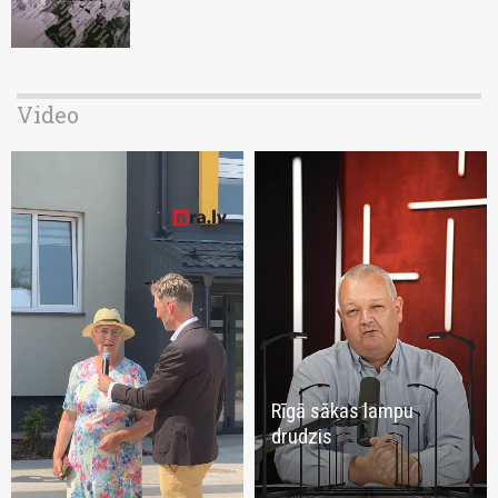
Video
Rīgā sākas lampu
drudzis