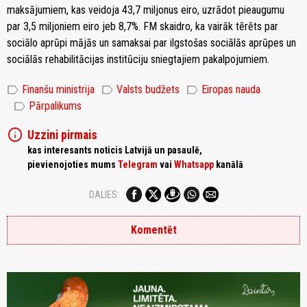
maksājumiem, kas veidoja 43,7 miljonus eiro, uzrādot pieaugumu
par 3,5 miljoniem eiro jeb 8,7%. FM skaidro, ka vairāk tērēts par
sociālo aprūpi mājās un samaksai par ilgstošas sociālās aprūpes un
sociālās rehabilitācijas institūciju sniegtajiem pakalpojumiem.
label
label
label
Finanšu ministrija
Valsts budžets
Eiropas nauda
label
Pārpalikums
info
Uzzini pirmais
kas interesants noticis Latvijā un pasaulē,
pievienojoties mums
Telegram
vai
Whatsapp
kanālā
DALIES:
Komentēt