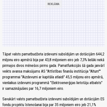
Tāpat valsts pamatbudžeta izdevumi subsīdijām un dotācijām 644,2
miljonu eiro apmērā bija par 43,8 miljoniem eiro jeb 7,3% lielāki nekā
pirmajos divos mēnešos pirms gada. Pamatfunkcijās šā gada janvārī
veikts avansa maksājums AS "Attīstības finanšu institūcija "Altum""
programmai "Aizdevumi ar kapitāla atlaidi" 45,5 miljonu eiro apmērā,
vienlaikus izdevumi programmā "Elektroenerģijas lietotāju atbalsts"
ir samazinājušies par 16,7 miljoniem eiro.
Savukārt valsts pamatbudžeta izdevumi subsīdijām un dotācijām ES
fondu projektu īstenošanai bija par 35 miljoniem eiro jeb 21,1%