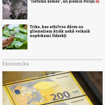
"rietumu zemes", un piemin Poliju
5
Triks, kas atbrīvos dārzu no
gliemežiem ātrāk nekā veikalā
nopērkami līdzekļi
Ekonomika