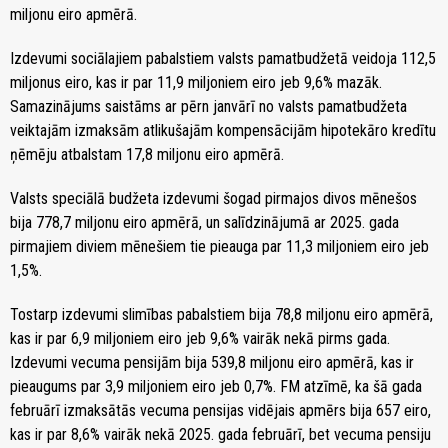
miljonu eiro apmērā.
Izdevumi sociālajiem pabalstiem valsts pamatbudžetā veidoja 112,5
miljonus eiro, kas ir par 11,9 miljoniem eiro jeb 9,6% mazāk.
Samazinājums saistāms ar pērn janvārī no valsts pamatbudžeta
veiktajām izmaksām atlikušajām kompensācijām hipotekāro kredītu
ņēmēju atbalstam 17,8 miljonu eiro apmērā.
Valsts speciālā budžeta izdevumi šogad pirmajos divos mēnešos
bija 778,7 miljonu eiro apmērā, un salīdzinājumā ar 2025. gada
pirmajiem diviem mēnešiem tie pieauga par 11,3 miljoniem eiro jeb
1,5%.
Tostarp izdevumi slimības pabalstiem bija 78,8 miljonu eiro apmērā,
kas ir par 6,9 miljoniem eiro jeb 9,6% vairāk nekā pirms gada.
Izdevumi vecuma pensijām bija 539,8 miljonu eiro apmērā, kas ir
pieaugums par 3,9 miljoniem eiro jeb 0,7%. FM atzīmē, ka šā gada
februārī izmaksātās vecuma pensijas vidējais apmērs bija 657 eiro,
kas ir par 8,6% vairāk nekā 2025. gada februārī, bet vecuma pensiju