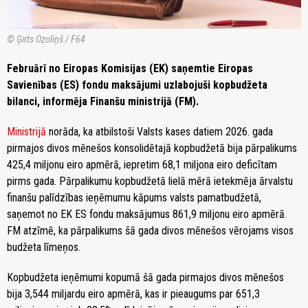
© Ģirts Ozoliņš / F64
Februārī no Eiropas Komisijas (EK) saņemtie Eiropas
Savienības (ES) fondu maksājumi uzlabojuši kopbudžeta
bilanci, informēja Finanšu ministrijā (FM).
Ministrijā
norāda, ka atbilstoši Valsts kases datiem 2026. gada
pirmajos divos mēnešos konsolidētajā kopbudžetā bija pārpalikums
425,4 miljonu eiro apmērā, iepretim 68,1 miljona eiro deficītam
pirms gada. Pārpalikumu kopbudžetā lielā mērā ietekmēja ārvalstu
finanšu palīdzības ieņēmumu kāpums valsts pamatbudžetā,
saņemot no EK ES fondu maksājumus 861,9 miljonu eiro apmērā.
FM atzīmē, ka pārpalikums šā gada divos mēnešos vērojams visos
budžeta līmeņos.
Kopbudžeta ieņēmumi kopumā šā gada pirmajos divos mēnešos
bija 3,544 miljardu eiro apmērā, kas ir pieaugums par 651,3