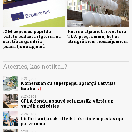
IZM uzņemas papildu
Rosina atjaunot investoru
valsts budžeta ilgtermiņa
TUA programmu, bet ar
saistības gandrīz
stingrākiem nosacījumiem
pusmiljona apjomā
Atceries, kas notika...?
2023.gads
Komercbanku superpeļņu apsargā Latvijas
Banka
7
2025.gads
CFLA fondu apguvē sola mazāk vērtēt un
vairāk uzticēties
2025.gads
Lielbritānija sāk atteikt ukraiņiem pastāvīgu
patvērumu
2025.gads