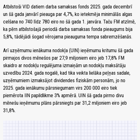
Atbilstoši VID datiem darba samaksas fonds 2025. gada decembrī
un šā gada janvārī pieauga par 4,7%, ko ietekmēja minimālās algas
celšana no 740 līdz 780 eiro no šā gada 1. janvāra. Taču FM atzīmē,
ka pērn atbilstošajā periodā darba samaksas fonda pieaugums bija
5,8%, tādējādi šogad vērojama pieauguma tempa sabremzēšanās.
Arī uzņēmumu ienākuma nodokļa (UIN) ieņēmumu kritumu šā gada
pirmajos divos mēnešos par 27,9 miljoniem eiro jeb 17,8% FM
skaidro ar nodokļu regulējuma izmaiņām un nodokļu maksātāju
uzvedību 2024. gada nogalē, kad tika veikta lielāka peļņas sadale,
uzņēmumiem izmaksājot dividendes fiziskām personām, jo no
2025. gada ienākumu pārsniegumam virs 200 000 eiro tiek
piemērota IIN papildlikme 3% apmērā. UIN šā gada pirmo divu
mēnešu ieņēmumu plāns pārsniegts par 31,2 miljoniem eiro jeb
31,8%.