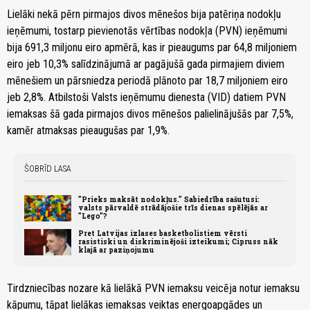
Lielāki nekā pērn pirmajos divos mēnešos bija patēriņa nodokļu
ieņēmumi, tostarp pievienotās vērtības nodokļa (PVN) ieņēmumi
bija 691,3 miljonu eiro apmērā, kas ir pieaugums par 64,8 miljoniem
eiro jeb 10,3% salīdzinājumā ar pagājušā gada pirmajiem diviem
mēnešiem un pārsniedza periodā plānoto par 18,7 miljoniem eiro
jeb 2,8%. Atbilstoši Valsts ieņēmumu dienesta (VID) datiem PVN
iemaksas šā gada pirmajos divos mēnešos palielinājušās par 7,5%,
kamēr atmaksas pieaugušas par 1,9%.
ŠOBRĪD LASA
"Prieks maksāt nodokļus." Sabiedrība sašutusi:
valsts pārvaldē strādājošie trīs dienas spēlējās ar
"Lego"?
Pret Latvijas izlases basketbolistiem vērsti
rasistiski un diskriminējoši izteikumi; Cipruss nāk
klajā ar paziņojumu
Tirdzniecības nozare kā lielākā PVN iemaksu veicēja notur iemaksu
kāpumu, tāpat lielākas iemaksas veiktas energoapgādes un