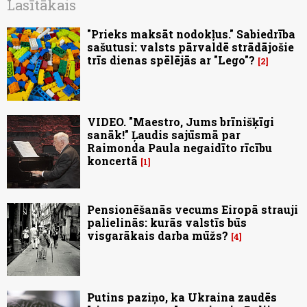
Lasītākais
"Prieks maksāt nodokļus." Sabiedrība
sašutusi: valsts pārvaldē strādājošie
trīs dienas spēlējās ar "Lego"?
2
VIDEO. "Maestro, Jums brīnišķīgi
sanāk!" Ļaudis sajūsmā par
Raimonda Paula negaidīto rīcību
koncertā
1
Pensionēšanās vecums Eiropā strauji
palielinās: kurās valstīs būs
visgarākais darba mūžs?
4
Putins paziņo, ka Ukraina zaudēs