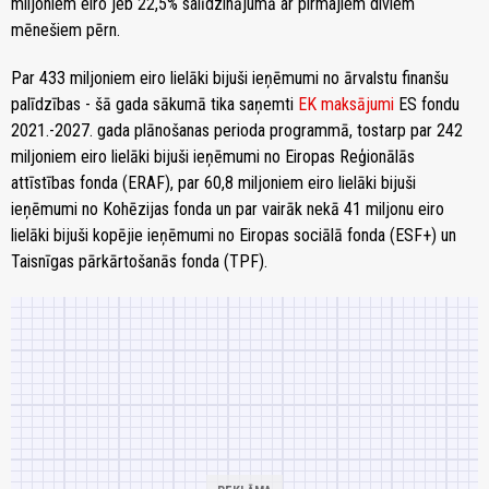
miljoniem eiro jeb 22,5% salīdzinājumā ar pirmajiem diviem
mēnešiem pērn.
Par 433 miljoniem eiro lielāki bijuši ieņēmumi no ārvalstu finanšu
palīdzības - šā gada sākumā tika saņemti
EK maksājumi
ES fondu
2021.-2027. gada plānošanas perioda programmā, tostarp par 242
miljoniem eiro lielāki bijuši ieņēmumi no Eiropas Reģionālās
attīstības fonda (ERAF), par 60,8 miljoniem eiro lielāki bijuši
ieņēmumi no Kohēzijas fonda un par vairāk nekā 41 miljonu eiro
lielāki bijuši kopējie ieņēmumi no Eiropas sociālā fonda (ESF+) un
Taisnīgas pārkārtošanās fonda (TPF).