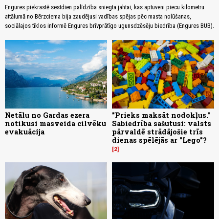
Engures piekrastē sestdien palīdzība sniegta jahtai, kas aptuveni piecu kilometru
attālumā no Bērzciema bija zaudējusi vadības spējas pēc masta nolūšanas,
sociālajos tīklos informē Engures brīvprātīgo ugunsdzēsēju biedrība (Engures BUB).
Netālu no Gardas ezera
"Prieks maksāt nodokļus."
notikusi masveida cilvēku
Sabiedrība sašutusi: valsts
evakuācija
pārvaldē strādājošie trīs
dienas spēlējās ar "Lego"?
2