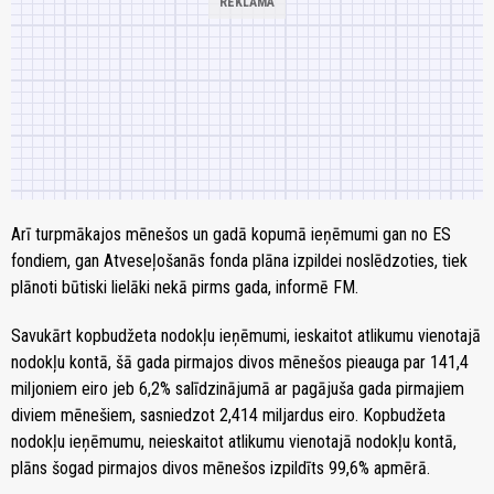
Arī turpmākajos mēnešos un gadā kopumā ieņēmumi gan no ES
fondiem, gan Atveseļošanās fonda plāna izpildei noslēdzoties, tiek
plānoti būtiski lielāki nekā pirms gada, informē FM.
Savukārt kopbudžeta nodokļu ieņēmumi, ieskaitot atlikumu vienotajā
nodokļu kontā, šā gada pirmajos divos mēnešos pieauga par 141,4
miljoniem eiro jeb 6,2% salīdzinājumā ar pagājuša gada pirmajiem
diviem mēnešiem, sasniedzot 2,414 miljardus eiro. Kopbudžeta
nodokļu ieņēmumu, neieskaitot atlikumu vienotajā nodokļu kontā,
plāns šogad pirmajos divos mēnešos izpildīts 99,6% apmērā.