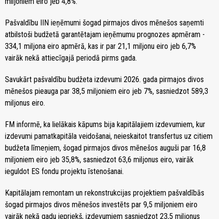
miljoniem eiro jeb 4,8%.
Pašvaldību IIN ieņēmumi šogad pirmajos divos mēnešos saņemti
atbilstoši budžetā garantētajam ieņēmumu prognozes apmēram -
334,1 miljona eiro apmērā, kas ir par 21,1 miljonu eiro jeb 6,7%
vairāk nekā attiecīgajā periodā pirms gada.
Savukārt pašvaldību budžeta izdevumi 2026. gada pirmajos divos
mēnešos pieauga par 38,5 miljoniem eiro jeb 7%, sasniedzot 589,3
miljonus eiro.
FM informē, ka lielākais kāpums bija kapitālajiem izdevumiem, kur
izdevumi pamatkapitāla veidošanai, neieskaitot transfertus uz citiem
budžeta līmeņiem, šogad pirmajos divos mēnešos auguši par 16,8
miljoniem eiro jeb 35,8%, sasniedzot 63,6 miljonus eiro, vairāk
ieguldot ES fondu projektu īstenošanai.
Kapitālajam remontam un rekonstrukcijas projektiem pašvaldībās
šogad pirmajos divos mēnešos investēts par 9,5 miljoniem eiro
vairāk nekā gadu iepriekš, izdevumiem sasniedzot 23,5 miljonus