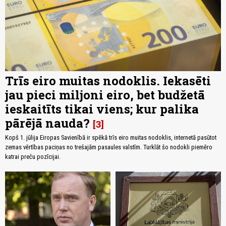
Trīs eiro muitas nodoklis. Iekasēti
jau pieci miljoni eiro, bet budžetā
ieskaitīts tikai viens; kur palika
pārējā nauda?
3
Kopš 1. jūlija Eiropas Savienībā ir spēkā trīs eiro muitas nodoklis, internetā pasūtot
zemas vērtības paciņas no trešajām pasaules valstīm. Turklāt šo nodokli piemēro
katrai preču pozīcijai.