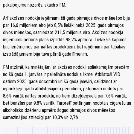
pakalpojumu nozarēs, skaidro FM.
Arī akcīzes nodokļa ieņēmumi šā gada pirmajos divos mēnešos bija
par 16,6 miljoniem eiro jeb 8,5% lielāki nekā 2025. gada pirmajos
divos mēnešos, sasniedzot 211,5 miljonus eiro. Akcīzes nodokļa
ieņēmumu perioda plāns izpildīts 98,2% apmērā. Lielākais kāpums
bija ieņēmumos par naftas produktiem, bet ieņēmumi par tabakas
izstrādājumiem bija tuvu pērnā gada līmenim.
FM atzīmē, ka minētajām, ar akcīzes nodokli apliekamajām precēm
no šā gada 1. janvāra ir palielināta nodokļa likme. Atbilstoši VID
datiem 2025. gada decembrī un šā gada janvārī, salīdzinot ar
iepriekšējo gadu atbilstošajiem periodiem, patēriņam nodots par
8,6% vairāk naftas produktu, no tiem dīzeļdegviela par 7,6% vairāk,
bet benzīns par 9,8% vairāk. Turpretī patēriņam nodotais cigarešu un
alkoholisko dzērienu apmērs šogad pirmajos divos mēnešos
samazinājies attiecīgi par 10,3% un 2,7%.