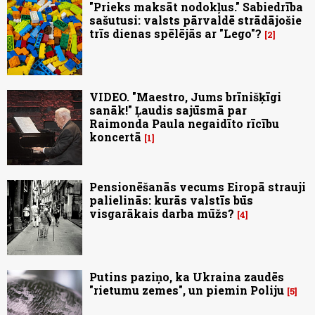
"Prieks maksāt nodokļus." Sabiedrība
sašutusi: valsts pārvaldē strādājošie
trīs dienas spēlējās ar "Lego"?
2
VIDEO. "Maestro, Jums brīnišķīgi
sanāk!" Ļaudis sajūsmā par
Raimonda Paula negaidīto rīcību
koncertā
1
Pensionēšanās vecums Eiropā strauji
palielinās: kurās valstīs būs
visgarākais darba mūžs?
4
Putins paziņo, ka Ukraina zaudēs
"rietumu zemes", un piemin Poliju
5