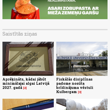
Saistītās ziņas
Aprēķināts, kādai jābūt
Fiskālās disiplīnas
minimālajai algai Latvijā
padome nosūta
2027. gadā
brīdinājuma vēstuli
2
Kulbergam
3