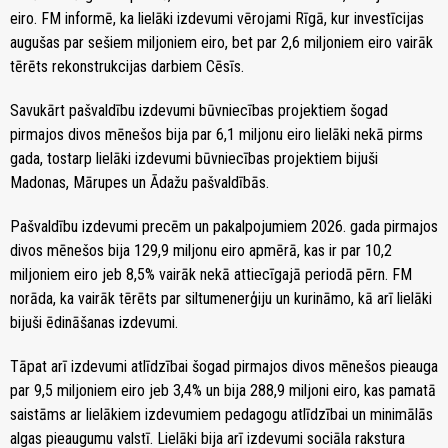
eiro. FM informē, ka lielāki izdevumi vērojami Rīgā, kur investīcijas
augušas par sešiem miljoniem eiro, bet par 2,6 miljoniem eiro vairāk
tērēts rekonstrukcijas darbiem Cēsīs.
Savukārt pašvaldību izdevumi būvniecības projektiem šogad
pirmajos divos mēnešos bija par 6,1 miljonu eiro lielāki nekā pirms
gada, tostarp lielāki izdevumi būvniecības projektiem bijuši
Madonas, Mārupes un Ādažu pašvaldībās.
Pašvaldību izdevumi precēm un pakalpojumiem 2026. gada pirmajos
divos mēnešos bija 129,9 miljonu eiro apmērā, kas ir par 10,2
miljoniem eiro jeb 8,5% vairāk nekā attiecīgajā periodā pērn. FM
norāda, ka vairāk tērēts par siltumenerģiju un kurināmo, kā arī lielāki
bijuši ēdināšanas izdevumi.
Tāpat arī izdevumi atlīdzībai šogad pirmajos divos mēnešos pieauga
par 9,5 miljoniem eiro jeb 3,4% un bija 288,9 miljoni eiro, kas pamatā
saistāms ar lielākiem izdevumiem pedagogu atlīdzībai un minimālās
algas pieaugumu valstī. Lielāki bija arī izdevumi sociāla rakstura