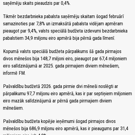
saņēmēju skaits pieaudzis par 0,4%.
Tikmēr bezdarbnieka pabalsta saņēmēju skaitam šogad februārī
samazinoties par 7,8% un izmaksātā pabalsta vidējam apmēram
pieaugot par 9,4%, valsts speciālā budžeta izdevumi bezdarbnieka
pabalstiem 34,9 miljonu eiro apmērā bija pērnā gada līmenī.
Kopumā valsts speciālā budžeta pārpalikums šā gada pirmajos
divos mēnešos bija 148,7 miljoni eiro, pieaugot par 67,4 miljoniem
eiro salīdzinājumā ar 2025. gada pirmajiem diviem mēnešiem,
informē FM.
Pašvaldību budžetā 2026. gada pirmie divi mēneši noslēgti ar
pārpalikumu 97,7 miljonu eiro apmērā, kas ir par septiņiem miljoniem
eiro mazāk salīdzinājumā ar pērnā gada pirmajiem diviem
mēnešiem.
Pašvaldību budžeta kopējie ieņēmumi šogad pirmajos divos
mēnešos bija 686,9 miljonu eiro apmērā, kas ir pieaugums par 31,4