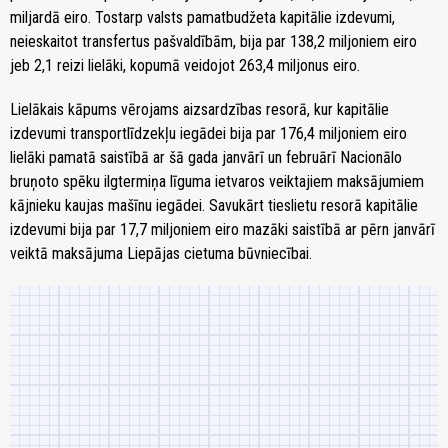
miljardā eiro. Tostarp valsts pamatbudžeta kapitālie izdevumi,
neieskaitot transfertus pašvaldībām, bija par 138,2 miljoniem eiro
jeb 2,1 reizi lielāki, kopumā veidojot 263,4 miljonus eiro.
Lielākais kāpums vērojams aizsardzības resorā, kur kapitālie
izdevumi transportlīdzekļu iegādei bija par 176,4 miljoniem eiro
lielāki pamatā saistībā ar šā gada janvārī un februārī Nacionālo
bruņoto spēku ilgtermiņa līguma ietvaros veiktajiem maksājumiem
kājnieku kaujas mašīnu iegādei. Savukārt tieslietu resorā kapitālie
izdevumi bija par 17,7 miljoniem eiro mazāki saistībā ar pērn janvārī
veiktā maksājuma Liepājas cietuma būvniecībai.