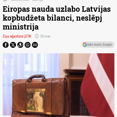
Eiropas nauda uzlabo Latvijas
kopbudžeta bilanci, neslēpj
ministrija
schedule
Ziņu aģentūra LETA
30.mar
Seko mums Google