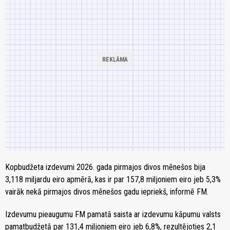
Kopbudžeta izdevumi 2026. gada pirmajos divos mēnešos bija
3,118 miljardu eiro apmērā, kas ir par 157,8 miljoniem eiro jeb 5,3%
vairāk nekā pirmajos divos mēnešos gadu iepriekš, informē FM.
Izdevumu pieaugumu FM pamatā saista ar izdevumu kāpumu valsts
pamatbudžetā par 131,4 miljoniem eiro jeb 6,8%, rezultējoties 2,1