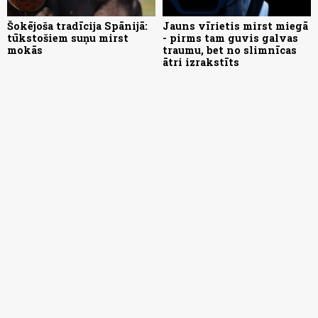
Šokējoša tradīcija Spānijā:
Jauns vīrietis mirst miegā
tūkstošiem suņu mirst
- pirms tam guvis galvas
mokās
traumu, bet no slimnīcas
ātri izrakstīts