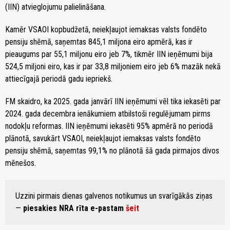
(IIN) atvieglojumu palielināšana.
Kamēr VSAOI kopbudžetā, neiekļaujot iemaksas valsts fondēto
pensiju shēmā, saņemtas 845,1 miljona eiro apmērā, kas ir
pieaugums par 55,1 miljonu eiro jeb 7%, tikmēr IIN ieņēmumi bija
524,5 miljoni eiro, kas ir par 33,8 miljoniem eiro jeb 6% mazāk nekā
attiecīgajā periodā gadu iepriekš.
FM skaidro, ka 2025. gada janvārī IIN ieņēmumi vēl tika iekasēti par
2024. gada decembra ienākumiem atbilstoši regulējumam pirms
nodokļu reformas. IIN ieņēmumi iekasēti 95% apmērā no periodā
plānotā, savukārt VSAOI, neiekļaujot iemaksas valsts fondēto
pensiju shēmā, saņemtas 99,1% no plānotā šā gada pirmajos divos
mēnešos.
Uzzini pirmais dienas galvenos notikumus un svarīgākās ziņas
—
piesakies NRA rīta e-pastam
šeit