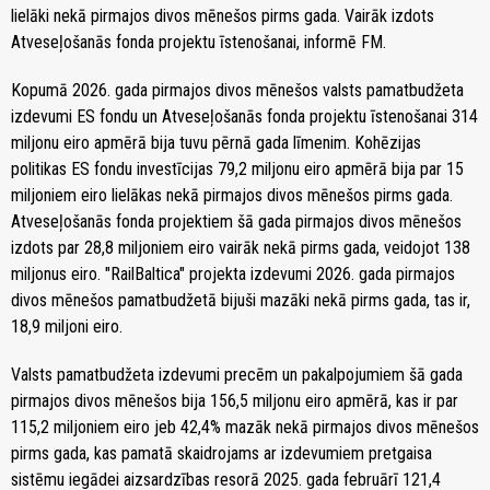
lielāki nekā pirmajos divos mēnešos pirms gada. Vairāk izdots
Atveseļošanās fonda projektu īstenošanai, informē FM.
Kopumā 2026. gada pirmajos divos mēnešos valsts pamatbudžeta
izdevumi ES fondu un Atveseļošanās fonda projektu īstenošanai 314
miljonu eiro apmērā bija tuvu pērnā gada līmenim. Kohēzijas
politikas ES fondu investīcijas 79,2 miljonu eiro apmērā bija par 15
miljoniem eiro lielākas nekā pirmajos divos mēnešos pirms gada.
Atveseļošanās fonda projektiem šā gada pirmajos divos mēnešos
izdots par 28,8 miljoniem eiro vairāk nekā pirms gada, veidojot 138
miljonus eiro. "RailBaltica" projekta izdevumi 2026. gada pirmajos
divos mēnešos pamatbudžetā bijuši mazāki nekā pirms gada, tas ir,
18,9 miljoni eiro.
Valsts pamatbudžeta izdevumi precēm un pakalpojumiem šā gada
pirmajos divos mēnešos bija 156,5 miljonu eiro apmērā, kas ir par
115,2 miljoniem eiro jeb 42,4% mazāk nekā pirmajos divos mēnešos
pirms gada, kas pamatā skaidrojams ar izdevumiem pretgaisa
sistēmu iegādei aizsardzības resorā 2025. gada februārī 121,4