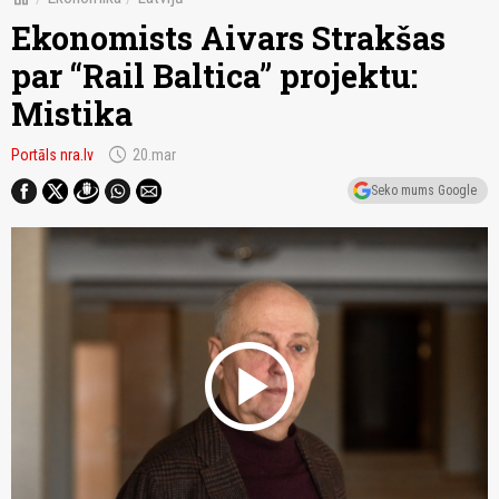
Ekonomists Aivars Strakšas
par “Rail Baltica” projektu:
Mistika
schedule
Portāls nra.lv
20.mar
Seko mums Google
play_circle