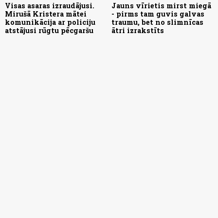
Visas asaras izraudājusi.
Jauns vīrietis mirst miegā
Mirušā Kristera mātei
- pirms tam guvis galvas
komunikācija ar policiju
traumu, bet no slimnīcas
atstājusi rūgtu pēcgaršu
ātri izrakstīts