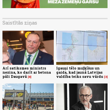
Saistītās ziņas
Arī satiksmes ministrs
Igauņi tēlo muļķīšus un
nezina, ko darīt ar betona
gaida, kad jaunā Latvijas
pāli Daugavā
valdība teiks savu vārdu
8
3