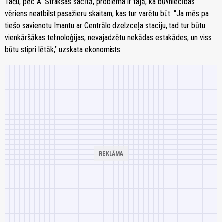
Taču, pēc A. Strakšas sacītā, problēma ir tajā, ka būvniecības
vēriens neatbilst pasažieru skaitam, kas tur varētu būt. “Ja mēs pa
tiešo savienotu Imantu ar Centrālo dzelzceļa staciju, tad tur būtu
vienkāršākas tehnoloģijas, nevajadzētu nekādas estakādes, un viss
būtu stipri lētāk,” uzskata ekonomists.