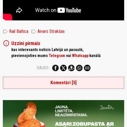
label
label
Rail Baltica
Aivars Strakšas
info
Uzzini pirmais
kas interesants noticis Latvijā un pasaulē,
pievienojoties mums
Telegram
vai
Whatsapp
kanālā
DALIES:
Komentāri [5]