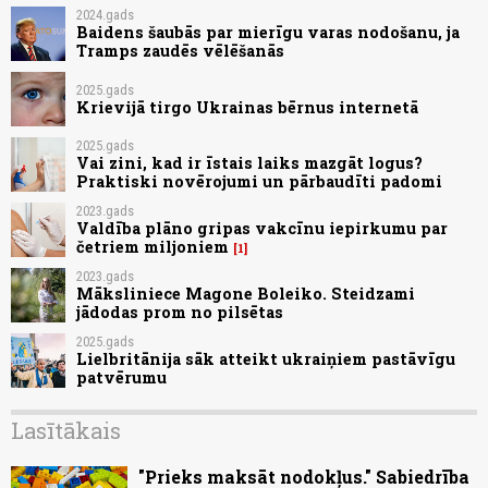
2024.gads
Baidens šaubās par mierīgu varas nodošanu, ja
Tramps zaudēs vēlēšanās
2025.gads
Krievijā tirgo Ukrainas bērnus internetā
2025.gads
Vai zini, kad ir īstais laiks mazgāt logus?
Praktiski novērojumi un pārbaudīti padomi
2023.gads
Valdība plāno gripas vakcīnu iepirkumu par
četriem miljoniem
1
2023.gads
Māksliniece Magone Boleiko. Steidzami
jādodas prom no pilsētas
2025.gads
Lielbritānija sāk atteikt ukraiņiem pastāvīgu
patvērumu
Lasītākais
"Prieks maksāt nodokļus." Sabiedrība