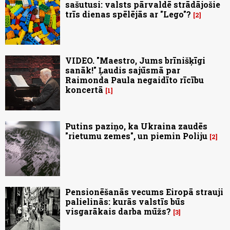
sašutusi: valsts pārvaldē strādājošie
trīs dienas spēlējās ar "Lego"?
2
VIDEO. "Maestro, Jums brīnišķīgi
sanāk!" Ļaudis sajūsmā par
Raimonda Paula negaidīto rīcību
koncertā
1
Putins paziņo, ka Ukraina zaudēs
"rietumu zemes", un piemin Poliju
2
Pensionēšanās vecums Eiropā strauji
palielinās: kurās valstīs būs
visgarākais darba mūžs?
3