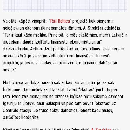
Vaicāts, kāpēc, viņaprāt, ”
Rail Baltica
” projektā tiek pieņemti
neloģiski un ekonomiski nepamatoti lēmumi, A. Strakšas atbildēja:
“Tur ir kaut kāda mistika. Principā, ja mēs skatāmies, mums Latvijā ir
pietiekami daudz izglītotu finansistu, ekonomistu un arī
dzelzceļnieku. Acīmredzot politiķi, kad viņi tos plānus taisa, neņem
nevienu vērā, jo viens no zelta likumiem finansēs ir: tu nesāc
projektu, ja tev nav naudas. Ja tu nezini, kur tu naudu dabūsi, tad
nesāc.”
No biznesa viedokļa parasti sāk ar kaut ko vienu un, ja tas sāk
funkcionēt, tad pieliek kaut ko klāt. Tātad “ekstras” jau būtu pēc
tam. Pareizais risinājums no biznesa loģikas būtu sākumā savienot
Igauniju ar Lietuvu caur Salaspili un pēc tam būvēt “ekstras” uz
Centrālo staciju. Jo trase sāktu darboties, ienest kādu naudu,
parādītos lietderība.