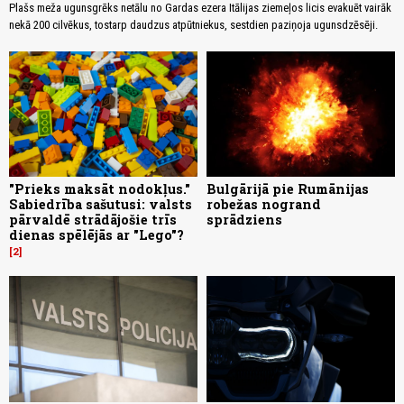
Plašs meža ugunsgrēks netālu no Gardas ezera Itālijas ziemeļos licis evakuēt vairāk
nekā 200 cilvēkus, tostarp daudzus atpūtniekus, sestdien paziņoja ugunsdzēsēji.
"Prieks maksāt nodokļus."
Bulgārijā pie Rumānijas
Sabiedrība sašutusi: valsts
robežas nogrand
pārvaldē strādājošie trīs
sprādziens
dienas spēlējās ar "Lego"?
2