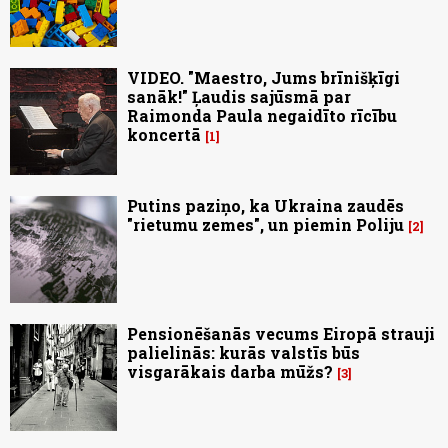
VIDEO. "Maestro, Jums brīnišķīgi
sanāk!" Ļaudis sajūsmā par
Raimonda Paula negaidīto rīcību
koncertā
1
Putins paziņo, ka Ukraina zaudēs
"rietumu zemes", un piemin Poliju
2
Pensionēšanās vecums Eiropā strauji
palielinās: kurās valstīs būs
visgarākais darba mūžs?
3