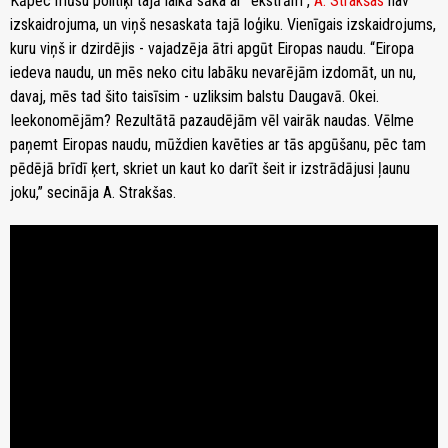
Kāpēc mūsu politiķi tajā laikā sāka ar “ekstrām”,
A. Strakšas
nav
izskaidrojuma, un viņš nesaskata tajā loģiku. Vienīgais izskaidrojums,
kuru viņš ir dzirdējis - vajadzēja ātri apgūt Eiropas naudu. “Eiropa
iedeva naudu, un mēs neko citu labāku nevarējām izdomāt, un nu,
davaj, mēs tad šito taisīsim - uzliksim balstu Daugavā. Okei.
Ieekonomējām? Rezultātā pazaudējām vēl vairāk naudas. Vēlme
paņemt Eiropas naudu, mūždien kavēties ar tās apgūšanu, pēc tam
pēdējā brīdī ķert, skriet un kaut ko darīt šeit ir izstrādājusi ļaunu
joku,” secināja A. Strakšas.