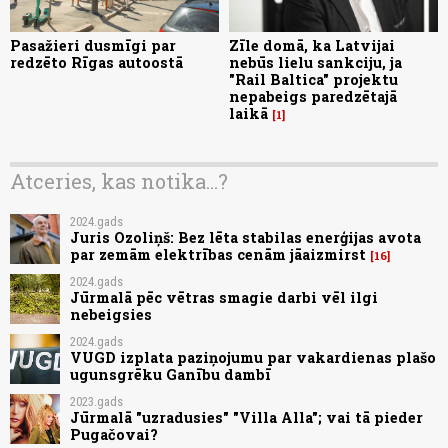
Pasažieri dusmīgi par
Zīle domā, ka Latvijai
redzēto Rīgas autoostā
nebūs lielu sankciju, ja
"Rail Baltica" projektu
nepabeigs paredzētajā
laikā
1
Atceries, kas notika...?
2024.gads
Juris Ozoliņš: Bez lēta stabilas enerģijas avota
par zemām elektrības cenām jāaizmirst
16
2024.gads
Jūrmalā pēc vētras smagie darbi vēl ilgi
nebeigsies
2024.gads
VUGD izplata paziņojumu par vakardienas plašo
ugunsgrēku Ganību dambī
2023.gads
Jūrmalā "uzradusies" "Villa Alla"; vai tā pieder
Pugačovai?