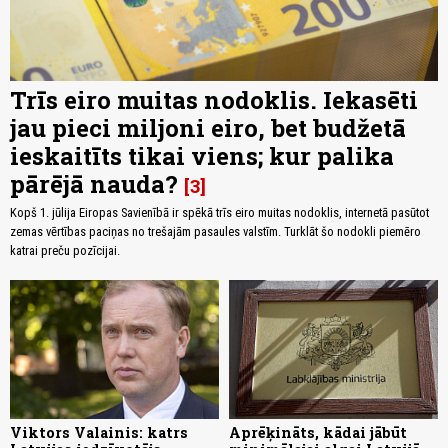
Trīs eiro muitas nodoklis. Iekasēti
jau pieci miljoni eiro, bet budžetā
ieskaitīts tikai viens; kur palika
pārējā nauda?
3
Kopš 1. jūlija Eiropas Savienībā ir spēkā trīs eiro muitas nodoklis, internetā pasūtot
zemas vērtības paciņas no trešajām pasaules valstīm. Turklāt šo nodokli piemēro
katrai preču pozīcijai.
Viktors Valainis: katrs
Aprēķināts, kādai jābūt