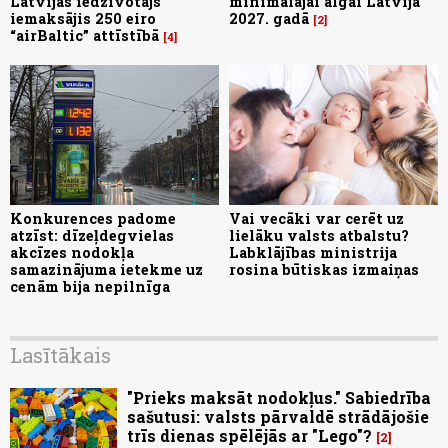
Latvijas iedzīvotājs
minimālajai algai Latvijā
iemaksājis 250 eiro
2027. gadā
2
“airBaltic” attīstībā
4
Konkurences padome
Vai vecāki var cerēt uz
atzīst: dīzeļdegvielas
lielāku valsts atbalstu?
akcīzes nodokļa
Labklājības ministrija
samazinājuma ietekme uz
rosina būtiskas izmaiņas
cenām bija nepilnīga
Lasītākais
"Prieks maksāt nodokļus." Sabiedrība
sašutusi: valsts pārvaldē strādājošie
trīs dienas spēlējās ar "Lego"?
2