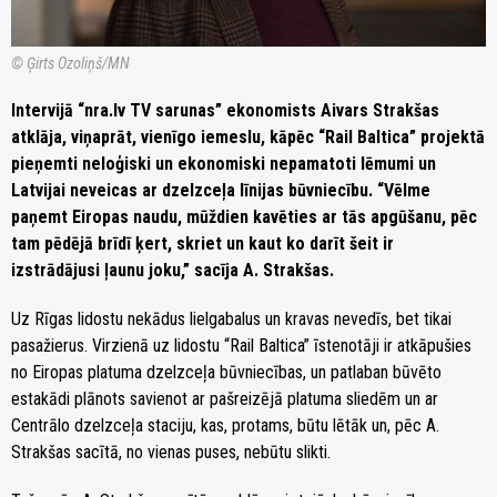
© Ģirts Ozoliņš/MN
Intervijā “nra.lv TV sarunas” ekonomists Aivars Strakšas
atklāja, viņaprāt, vienīgo iemeslu, kāpēc “Rail Baltica” projektā
pieņemti neloģiski un ekonomiski nepamatoti lēmumi un
Latvijai neveicas ar dzelzceļa līnijas būvniecību. “Vēlme
paņemt Eiropas naudu, mūždien kavēties ar tās apgūšanu, pēc
tam pēdējā brīdī ķert, skriet un kaut ko darīt šeit ir
izstrādājusi ļaunu joku,” sacīja A. Strakšas.
Uz Rīgas lidostu nekādus lielgabalus un kravas nevedīs, bet tikai
pasažierus. Virzienā uz lidostu “Rail Baltica” īstenotāji ir atkāpušies
no Eiropas platuma dzelzceļa būvniecības, un patlaban būvēto
estakādi plānots savienot ar pašreizējā platuma sliedēm un ar
Centrālo dzelzceļa staciju, kas, protams, būtu lētāk un, pēc A.
Strakšas sacītā, no vienas puses, nebūtu slikti.