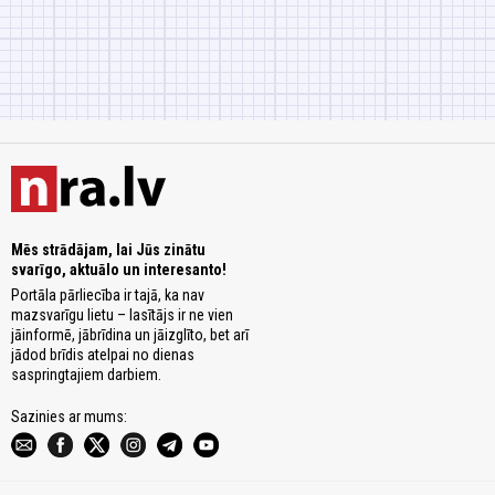
Mēs strādājam, lai Jūs zinātu
svarīgo, aktuālo un interesanto!
Portāla pārliecība ir tajā, ka nav
mazsvarīgu lietu – lasītājs ir ne vien
jāinformē, jābrīdina un jāizglīto, bet arī
jādod brīdis atelpai no dienas
saspringtajiem darbiem.
Sazinies ar mums: