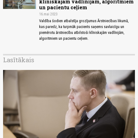
klīniskajām vadlīnijām, algoritmiem
un pacientu ceļiem
16.mai 2023
Valdība šodien atbalstīja grozījumus Ārstniecības likumā,
kas paredz, ka turpmāk pacients saņems savlaicīgu un
piemērotu ārstniecību atbilstoši klīniskajām vadlīnijām,
algoritmiem un pacientu ceļiem.
Lasītākais