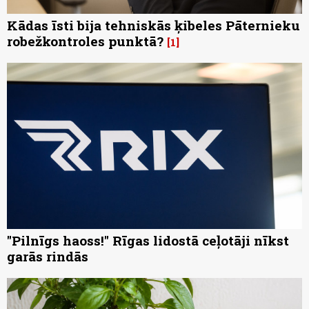
Kādas īsti bija tehniskās ķibeles Pāternieku
robežkontroles punktā?
1
"Pilnīgs haoss!" Rīgas lidostā ceļotāji nīkst
garās rindās