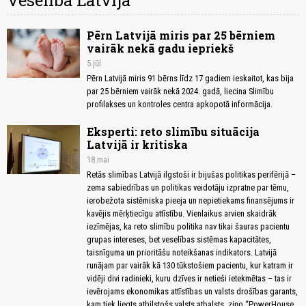
Veselība Latvijā
Pērn Latvijā miris par 25 bērniem
vairāk nekā gadu iepriekš
5.jūl
Pērn Latvijā miris 91 bērns līdz 17 gadiem ieskaitot, kas bija
par 25 bērniem vairāk nekā 2024. gadā, liecina Slimību
profilakses un kontroles centra apkopotā informācija.
Eksperti: reto slimību situācija
Latvijā ir kritiska
18.mai
Retās slimības Latvijā ilgstoši ir bijušas politikas perifērijā –
zema sabiedrības un politikas veidotāju izpratne par tēmu,
ierobežota sistēmiska pieeja un nepietiekams finansējums ir
kavējis mērķtiecīgu attīstību. Vienlaikus arvien skaidrāk
iezīmējas, ka reto slimību politika nav tikai šauras pacientu
grupas intereses, bet veselības sistēmas kapacitātes,
taisnīguma un prioritāšu noteikšanas indikators. Latvijā
runājam par vairāk kā 130 tūkstošiem pacientu, kur katram ir
vidēji divi radinieki, kuru dzīves ir netieši ietekmētas – tas ir
ievērojams ekonomikas attīstības un valsts drošības garants,
kam tiek liegts atbilstošs valsts atbalsts, ziņo “PowerHouse