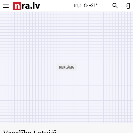
menu
search
login
+21°
Rīgā