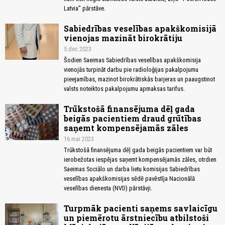
Latvia” pārstāve.
Sabiedrības veselības apakškomisijā
vienojas mazināt birokrātiju
5.dec 2023
Šodien Saeimas Sabiedrības veselības apakškomisija
vienojās turpināt darbu pie radioloģijas pakalpojumu
pieejamības, mazinot birokrātiskās barjeras un paaugstinot
valsts noteiktos pakalpojumu apmaksas tarifus.
Trūkstošā finansējuma dēļ gada
beigās pacientiem draud grūtības
saņemt kompensējamās zāles
16.mai 2023
Trūkstošā finansējuma dēļ gada beigās pacientiem var būt
ierobežotas iespējas saņemt kompensējamās zāles, otrdien
Saeimas Sociālo un darba lietu komisijas Sabiedrības
veselības apakškomisijas sēdē pavēstīja Nacionālā
veselības dienesta (NVD) pārstāvji.
Turpmāk pacienti saņems savlaicīgu
un piemērotu ārstniecību atbilstoši