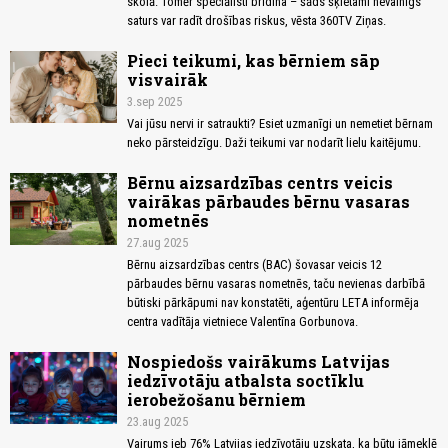
skolā. Tomēr speciālisti brīdina – šāds šķietami nevainīgs
saturs var radīt drošības riskus, vēsta 360TV Ziņas.
Pieci teikumi, kas bērniem sāp
visvairāk
3.sep 2025
Vai jūsu nervi ir satraukti? Esiet uzmanīgi un nemetiet bērnam
neko pārsteidzīgu. Daži teikumi var nodarīt lielu kaitējumu.
Bērnu aizsardzības centrs veicis
vairākas pārbaudes bērnu vasaras
nometnēs
27.aug 2025
Bērnu aizsardzības centrs (BAC) šovasar veicis 12
pārbaudes bērnu vasaras nometnēs, taču nevienas darbībā
būtiski pārkāpumi nav konstatēti, aģentūru LETA informēja
centra vadītāja vietniece Valentīna Gorbunova.
Nospiedošs vairākums Latvijas
iedzīvotāju atbalsta soctīklu
ierobežošanu bērniem
23.aug 2025
Vairums jeb 76% Latvijas iedzīvotāju uzskata, ka būtu jāmeklē