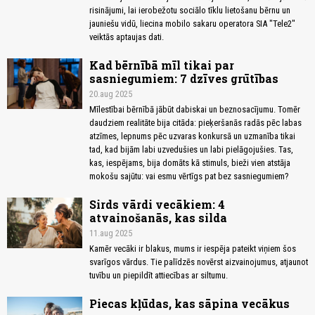
risinājumi, lai ierobežotu sociālo tīklu lietošanu bērnu un
jauniešu vidū, liecina mobilo sakaru operatora SIA "Tele2"
veiktās aptaujas dati.
Kad bērnībā mīl tikai par
sasniegumiem: 7 dzīves grūtības
20.aug 2025
Mīlestībai bērnībā jābūt dabiskai un beznosacījumu. Tomēr
daudziem realitāte bija citāda: pieķeršanās radās pēc labas
atzīmes, lepnums pēc uzvaras konkursā un uzmanība tikai
tad, kad bijām labi uzvedušies un labi pielāgojušies. Tas,
kas, iespējams, bija domāts kā stimuls, bieži vien atstāja
mokošu sajūtu: vai esmu vērtīgs pat bez sasniegumiem?
Sirds vārdi vecākiem: 4
atvainošanās, kas silda
11.aug 2025
Kamēr vecāki ir blakus, mums ir iespēja pateikt viņiem šos
svarīgos vārdus. Tie palīdzēs novērst aizvainojumus, atjaunot
tuvību un piepildīt attiecības ar siltumu.
Piecas kļūdas, kas sāpina vecākus