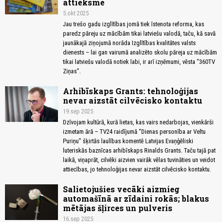
attieksme
5.okt 2025
Jau trešo gadu izglītības jomā tiek īstenota reforma, kas
paredz pāreju uz mācībām tikai latviešu valodā, taču, kā savā
jaunākajā ziņojumā norāda Izglītības kvalitātes valsts
dienests – lai gan vairumā analizēto skolu pāreja uz mācībām
tikai latviešu valodā notiek labi, ir arī izņēmumi, vēsta "360TV
Ziņas".
Arhibīskaps Grants: tehnoloģijas
nevar aizstāt cilvēcisko kontaktu
19.sep 2025
Dzīvojam kultūrā, kurā lietas, kas vairs nedarbojas, vienkārši
izmetam ārā – TV24 raidījumā “Dienas personība ar Veltu
Puriņu” šķirtās laulības komentē Latvijas Evaņģēliski
luteriskās baznīcas arhibīskaps Rinalds Grants. Taču tajā pat
laikā, viņaprāt, cilvēki aizvien vairāk vēlas tuvināties un veidot
attiecības, jo tehnoloģijas nevar aizstāt cilvēcisko kontaktu.
Salietojušies vecāki aizmieg
automašīnā ar zīdaini rokās; blakus
mētājas šļirces un pulveris
16.sep 2025