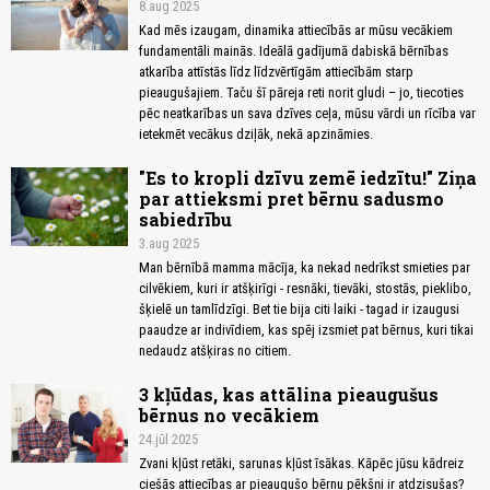
8.aug 2025
Kad mēs izaugam, dinamika attiecībās ar mūsu vecākiem
fundamentāli mainās. Ideālā gadījumā dabiskā bērnības
atkarība attīstās līdz līdzvērtīgām attiecībām starp
pieaugušajiem. Taču šī pāreja reti norit gludi – jo, tiecoties
pēc neatkarības un sava dzīves ceļa, mūsu vārdi un rīcība var
ietekmēt vecākus dziļāk, nekā apzināmies.
"Es to kropli dzīvu zemē iedzītu!" Ziņa
par attieksmi pret bērnu sadusmo
sabiedrību
3.aug 2025
Man bērnībā mamma mācīja, ka nekad nedrīkst smieties par
cilvēkiem, kuri ir atšķirīgi - resnāki, tievāki, stostās, pieklibo,
šķielē un tamlīdzīgi. Bet tie bija citi laiki - tagad ir izaugusi
paaudze ar indivīdiem, kas spēj izsmiet pat bērnus, kuri tikai
nedaudz atšķiras no citiem.
3 kļūdas, kas attālina pieaugušus
bērnus no vecākiem
24.jūl 2025
Zvani kļūst retāki, sarunas kļūst īsākas. Kāpēc jūsu kādreiz
ciešās attiecības ar pieaugušo bērnu pēkšņi ir atdzisušas?