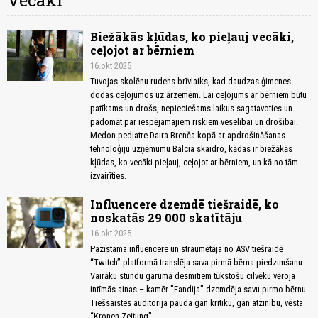
Vecāki
Biežākās kļūdas, ko pieļauj vecāki,
ceļojot ar bērniem
16.okt 2025
Tuvojas skolēnu rudens brīvlaiks, kad daudzas ģimenes
dodas ceļojumos uz ārzemēm. Lai ceļojums ar bērniem būtu
patīkams un drošs, nepieciešams laikus sagatavoties un
padomāt par iespējamajiem riskiem veselībai un drošībai.
Medon pediatre Daira Brenča kopā ar apdrošināšanas
tehnoloģiju uzņēmumu Balcia skaidro, kādas ir biežākās
kļūdas, ko vecāki pieļauj, ceļojot ar bērniem, un kā no tām
izvairīties.
Influencere dzemdē tiešraidē, ko
noskatās 29 000 skatītāju
16.okt 2025
Pazīstama influencere un straumētāja no ASV tiešraidē
“Twitch” platformā translēja sava pirmā bērna piedzimšanu.
Vairāku stundu garumā desmitiem tūkstošu cilvēku vēroja
intīmās ainas – kamēr "Fandija" dzemdēja savu pirmo bērnu.
Tiešsaistes auditorija pauda gan kritiku, gan atzinību, vēsta
“Kronen Zeitung”.