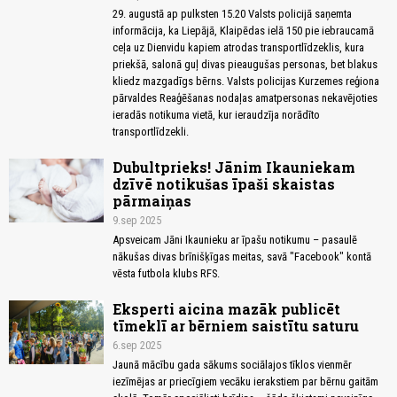
29. augustā ap pulksten 15.20 Valsts policijā saņemta
informācija, ka Liepājā, Klaipēdas ielā 150 pie iebraucamā
ceļa uz Dienvidu kapiem atrodas transportlīdzeklis, kura
priekšā, salonā guļ divas pieaugušas personas, bet blakus
kliedz mazgadīgs bērns. Valsts policijas Kurzemes reģiona
pārvaldes Reaģēšanas nodaļas amatpersonas nekavējoties
ieradās notikuma vietā, kur ieraudzīja norādīto
transportlīdzekli.
Dubultprieks! Jānim Ikauniekam
dzīvē notikušas īpaši skaistas
pārmaiņas
9.sep 2025
Apsveicam Jāni Ikaunieku ar īpašu notikumu – pasaulē
nākušas divas brīnišķīgas meitas, savā "Facebook" kontā
vēsta futbola klubs RFS.
Eksperti aicina mazāk publicēt
tīmeklī ar bērniem saistītu saturu
6.sep 2025
Jaunā mācību gada sākums sociālajos tīklos vienmēr
iezīmējas ar priecīgiem vecāku ierakstiem par bērnu gaitām