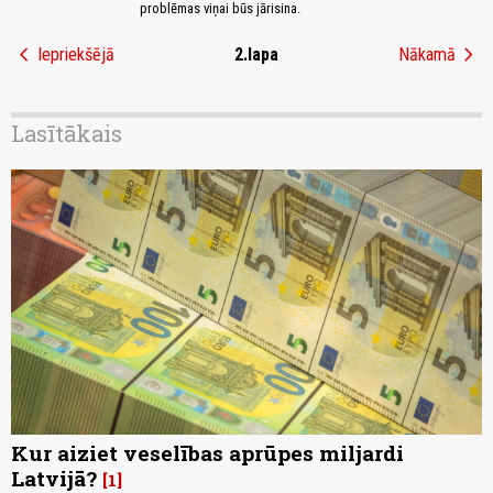
problēmas viņai būs jārisina.
chevron_left
chevron_right
Iepriekšējā
2.lapa
Nākamā
Lasītākais
Kur aiziet veselības aprūpes miljardi
Latvijā?
1