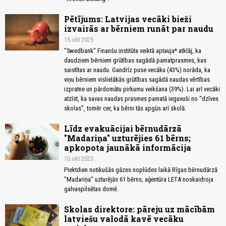
Pētījums: Latvijas vecāki bieži
izvairās ar bērniem runāt par naudu
15.okt 2025
"Swedbank" Finanšu institūta veiktā aptauja* atklāj, ka
daudziem bērniem grūtības sagādā pamatprasmes, kas
saistītas ar naudu. Gandrīz puse vecāku (43%) norāda, ka
viņu bērniem vislielākās grūtības sagādā naudas vērtības
izpratne un pārdomātu pirkumu veikšana (39%). Lai arī vecāki
atzīst, ka savas naudas prasmes pamatā ieguvuši no “dzīves
skolas”, tomēr cer, ka bērni tās apgūs arī skolā.
Līdz evakuācijai bērnudārzā
"Madariņa" uzturējies 61 bērns;
apkopota jaunākā informācija
10.okt 2025
Piektdien notikušās gāzes noplūdes laikā Rīgas bērnudārzā
"Madariņa" uzturējās 61 bērns, aģentūra LETA noskaidroja
galvaspilsētas domē.
Skolas direktore: pāreju uz mācībām
latviešu valodā kavē vecāku