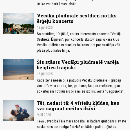
Un ko var darīt lietas labā?
Vecāķu pludmalē sestdien notiks
ērģeļu koncerts
18.jūl 2025
Šo sestdien, 19. jūlijā, notiks interesants koncerts “Vecāķi.
Saulriets. Ērģeles”: par koncerta skatuvi šajā vakarā kļūs
Vecāķu glābšanas stacijas balkons, bet par skatītāju zāli –
plašā pludmales līnija.
Šis stāsts Vecāķu pludmalē varēja
beigties traģiski
15.jūl 2025
Kāds zēns nesen bija pazudis Vecāķu pludmalē – glābēji
viņu drīz vien atrada, bet, protams, ka gan vecākiem, gan
apkārtējiem notikušais bija milzu izbīlis, vēsta "Degpunktā".
Tēt, nedari tā: 4 vīriešu kļūdas, kas
var sagraut meitas dzīvi
9.jūl 2025
Tēva uzvedība lielā mērā nosaka, ar kādām grūtībām sieviete
saskarsies personīgajā dzīvē un kādas psiholoģiskas