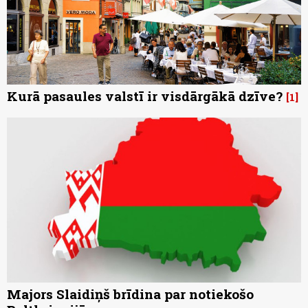
Kurā pasaules valstī ir visdārgākā dzīve?
1
Majors Slaidiņš brīdina par notiekošo