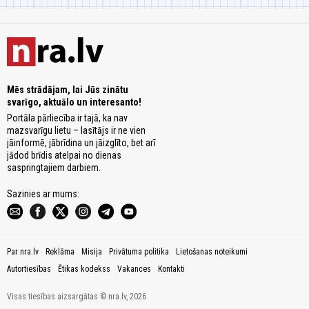
Mēs strādājam, lai Jūs zinātu
svarīgo, aktuālo un interesanto!
Portāla pārliecība ir tajā, ka nav
mazsvarīgu lietu – lasītājs ir ne vien
jāinformē, jābrīdina un jāizglīto, bet arī
jādod brīdis atelpai no dienas
saspringtajiem darbiem.
Sazinies ar mums:
Par nra.lv
Reklāma
Misija
Privātuma politika
Lietošanas noteikumi
Autortiesības
Ētikas kodekss
Vakances
Kontakti
Visas tiesības aizsargātas © nra.lv, 2026