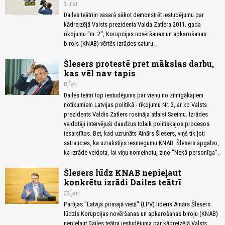
3.mar
Dailes teātrim vasarā sākot demonstrēt iestudējumu par
kādreizējā Valsts prezidenta Valda Zatlera 2011. gada
rīkojumu "nr. 2", Korupcijas novēršanas un apkarošanas
birojs (KNAB) vērtēs izrādes saturu.
Šlesers protestē pret mākslas darbu,
kas vēl nav tapis
8.feb
Dailes teātrī top iestudējums par vienu no zīmīgākajiem
notikumiem Latvijas politikā - rīkojumu Nr. 2, ar ko Valsts
prezidents Valdis Zatlers rosināja atlaist Saeimu. Izrādes
veidotāji intervējuši daudzus tolaik politiskajos procesos
iesaistītos. Bet, kad uzrunāts Ainārs Šlesers, viņš tik ļoti
satraucies, ka uzrakstījis iesniegumu KNAB. Šlesers apgalvo,
ka izrāde veidota, lai viņu nomelnotu, ziņo "Nekā personīga".
Šlesers lūdz KNAB nepieļaut
konkrētu izrādi Dailes teātrī
23.jan
Partijas "Latvija pirmajā vietā" (LPV) līderis Ainārs Šlesers
lūdzis Korupcijas novēršanas un apkarošanas biroju (KNAB)
nepieļaut Dailes teātra iestudējuma par kādreizējā Valsts