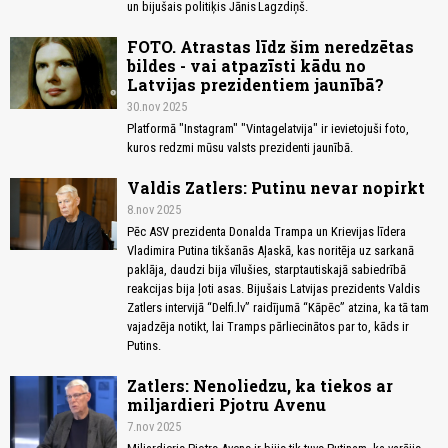
un bijušais politiķis Jānis Lagzdiņš.
FOTO. Atrastas līdz šim neredzētas
bildes - vai atpazīsti kādu no
Latvijas prezidentiem jaunībā?
30.nov 2025
Platformā "Instagram" "Vintagelatvija" ir ievietojuši foto,
kuros redzmi mūsu valsts prezidenti jaunībā.
Valdis Zatlers: Putinu nevar nopirkt
8.nov 2025
Pēc ASV prezidenta Donalda Trampa un Krievijas līdera
Vladimira Putina tikšanās Aļaskā, kas noritēja uz sarkanā
paklāja, daudzi bija vīlušies, starptautiskajā sabiedrībā
reakcijas bija ļoti asas. Bijušais Latvijas prezidents Valdis
Zatlers intervijā “Delfi.lv” raidījumā “Kāpēc” atzina, ka tā tam
vajadzēja notikt, lai Tramps pārliecinātos par to, kāds ir
Putins.
Zatlers: Nenoliedzu, ka tiekos ar
miljardieri Pjotru Avenu
7.nov 2025