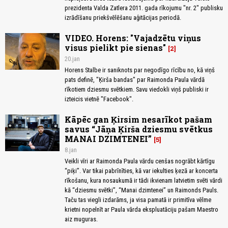
prezidenta Valda Zatlera 2011. gada rīkojumu "nr. 2" publisku
izrādīšanu priekšvēlēšanu aģitācijas periodā.
VIDEO. Horens: "Vajadzētu viņus
visus pielikt pie sienas"
2
20.jan
Horens Stalbe ir saniknots par negodīgo rīcību no, kā viņš
pats definē, "Ķirša bandas" par Raimonda Paula vārdā
rīkotiem dziesmu svētkiem. Savu viedokli viņš publiski ir
izteicis vietnē "Facebook".
Kāpēc gan Ķirsim nesarīkot pašam
savus “Jāņa Ķirša dziesmu svētkus
MANAI DZIMTENEI”
5
8.jan
Veikli vīri ar Raimonda Paula vārdu cenšas nogrābt kārtīgu
“piķi”. Var tikai pabrīnīties, kā var iekulties ķezā ar koncerta
rīkošanu, kura nosaukumā ir tādi ikvienam latvietim svēti vārdi
kā “dziesmu svētki”, “Manai dzimtenei” un Raimonds Pauls.
Taču tas viegli izdarāms, ja visa pamatā ir primitīva vēlme
krietni nopelnīt ar Paula vārda ekspluatāciju pašam Maestro
aiz muguras.