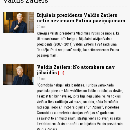
Valdis Zatlers
Bijušais prezidents Valdis Zatlers
netic nevienam Putina paziņojumam
20.mai
Krievijas valsts prezidents Vladimirs Putins paziņojis, ka
Ukrainas karam drīz beigas. Bijušais Latvijas Valsts
prezidents (2007– 2011) Valdis Zatlers TV24 raidījumā
“Nedēļa. Post scriptum” sacīja, ka netic nevienam Putina
paziņojumam.
Valdis Zatlers: No atomkara nav
jābaidās
11
12.mai
“Čornobiļā nebija laika baidīties. Tur bija vairāk tāda
praktiska pieeja – kā izvairīties no lielām radiācijas devām,
neaiziet tur, kur nevajag, jo tā bija nejaušība, vai tu nokļūsi
vietā ar lielu radiāciju vai mazu, un datu, kāda īstenībā ir
radiācija, nebija,” TV24 raidījumā “Dr. Apinis”, atceroties
Čornobiļas atomelektrostacijas avārijas 40 gadus un
sasaistot to ar mūsdienām, stāstīja viens no avārijas seku
likvidatoriem, ārsts ortopēds un bijušais Valsts prezidents
Valdis Zatlers.