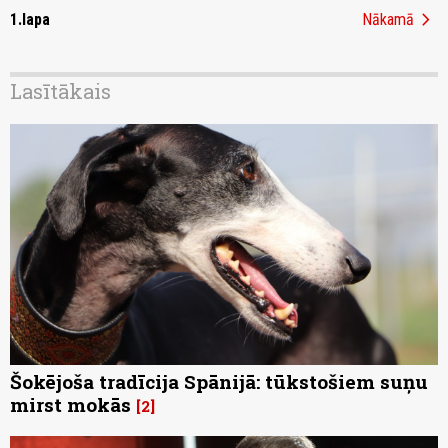
chevron_right
1.lapa
Nākamā
Lasītākais
Šokējoša tradīcija Spānijā: tūkstošiem suņu
mirst mokās
2