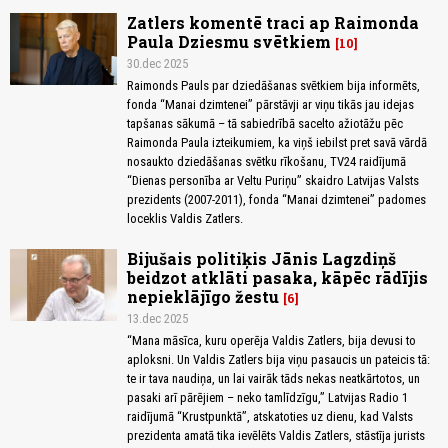
Zatlers komentē traci ap Raimonda
Paula Dziesmu svētkiem
10
30.dec 2025
Raimonds Pauls par dziedāšanas svētkiem bija informēts,
fonda “Manai dzimtenei” pārstāvji ar viņu tikās jau idejas
tapšanas sākumā – tā sabiedrībā sacelto ažiotāžu pēc
Raimonda Paula izteikumiem, ka viņš iebilst pret savā vārdā
nosaukto dziedāšanas svētku rīkošanu, TV24 raidījumā
“Dienas personība ar Veltu Puriņu” skaidro Latvijas Valsts
prezidents (2007-2011), fonda “Manai dzimtenei” padomes
loceklis Valdis Zatlers.
Bijušais politiķis Jānis Lagzdiņš
beidzot atklāti pasaka, kāpēc rādījis
nepieklājīgo žestu
6
13.dec 2025
“Mana māsīca, kuru operēja Valdis Zatlers, bija devusi to
aploksni. Un Valdis Zatlers bija viņu pasaucis un pateicis tā:
te ir tava naudiņa, un lai vairāk tāds nekas neatkārtotos, un
pasaki arī pārējiem – neko tamlīdzīgu,” Latvijas Radio 1
raidījumā “Krustpunktā”, atskatoties uz dienu, kad Valsts
prezidenta amatā tika ievēlēts Valdis Zatlers, stāstīja jurists