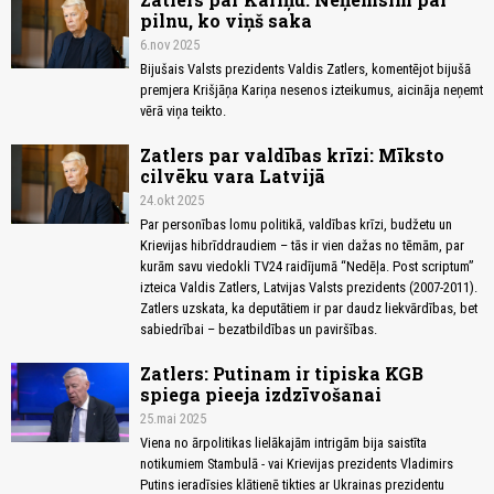
pilnu, ko viņš saka
6.nov 2025
Bijušais Valsts prezidents Valdis Zatlers, komentējot bijušā
premjera Krišjāņa Kariņa nesenos izteikumus, aicināja neņemt
vērā viņa teikto.
Zatlers par valdības krīzi: Mīksto
cilvēku vara Latvijā
24.okt 2025
Par personības lomu politikā, valdības krīzi, budžetu un
Krievijas hibrīddraudiem – tās ir vien dažas no tēmām, par
kurām savu viedokli TV24 raidījumā “Nedēļa. Post scriptum”
izteica Valdis Zatlers, Latvijas Valsts prezidents (2007-2011).
Zatlers uzskata, ka deputātiem ir par daudz liekvārdības, bet
sabiedrībai – bezatbildības un paviršības.
Zatlers: Putinam ir tipiska KGB
spiega pieeja izdzīvošanai
25.mai 2025
Viena no ārpolitikas lielākajām intrigām bija saistīta
notikumiem Stambulā - vai Krievijas prezidents Vladimirs
Putins ieradīsies klātienē tikties ar Ukrainas prezidentu