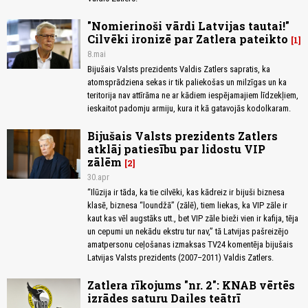
"Nomierinoši vārdi Latvijas tautai!"
Cilvēki ironizē par Zatlera pateikto
1
8.mai
Bijušais Valsts prezidents Valdis Zatlers sapratis, ka
atomsprādziena sekas ir tik paliekošas un milzīgas un ka
teritorija nav attīrāma ne ar kādiem iespējamajiem līdzekļiem,
ieskaitot padomju armiju, kura it kā gatavojās kodolkaram.
Bijušais Valsts prezidents Zatlers
atklāj patiesību par lidostu VIP
zālēm
2
30.apr
“Ilūzija ir tāda, ka tie cilvēki, kas kādreiz ir bijuši biznesa
klasē, biznesa “loundžā” (zālē), tiem liekas, ka VIP zāle ir
kaut kas vēl augstāks utt., bet VIP zāle bieži vien ir kafija, tēja
un cepumi un nekādu ekstru tur nav,” tā Latvijas pašreizējo
amatpersonu ceļošanas izmaksas TV24 komentēja bijušais
Latvijas Valsts prezidents (2007–2011) Valdis Zatlers.
Zatlera rīkojums "nr. 2": KNAB vērtēs
izrādes saturu Dailes teātrī