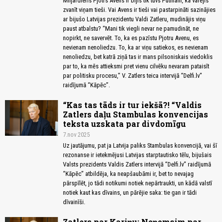
Miljardieris Pjotrs Avens ir bijis tik tuvs Putinam, ka varējis
zvanīt viņam tieši. Vai Avens ir tieši vai pastarpināti sazinājies
ar bijušo Latvijas prezidentu Valdi Zatleru, mudinājis viņu
paust atbalstu? “Mani tik viegli nevar ne pamudināt, ne
nopirkt, ne savervēt. To, ka es pazīstu Pjotru Avenu, es
nevienam nenoliedzu. To, ka ar viņu satiekos, es nevienam
nenoliedzu, bet katrā ziņā tas ir mans pilsoniskais viedoklis
par to, ka mēs attieksmi pret vienu cilvēku nevaram pataisīt
par politisku procesu,” V. Zatlers teica intervijā “Delfi.lv”
raidījumā “Kāpēc”.
“Kas tas tāds ir tur iekšā?! “Valdis
Zatlers daļu Stambulas konvencijas
teksta uzskata par divdomīgu
7.nov 2025
Uz jautājumu, pat ja Latvija paliks Stambulas konvencijā, vai šī
rezonanse ir ietekmējusi Latvijas starptautisko tēlu, bijušais
Valsts prezidents Valdis Zatlers intervijā “Delfi.lv” raidījumā
“Kāpēc” atbildēja, ka neapšaubāmi ir, bet to nevajag
pārspīlēt, jo tādi notikumi notiek nepārtraukti, un kādā valstī
notiek kaut kas dīvains, un pārējie saka: tie gan ir tādi
dīvainīši.
Zatlers par Kariņu: Neņemsim par