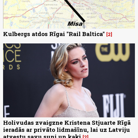
Kulbergs atdos Rīgai "Rail Baltica"
2
Holivudas zvaigzne Kristena Stjuarte Rīgā
ieradās ar privāto lidmašīnu, lai uz Latviju
atvestu savu suni un kaķi
2