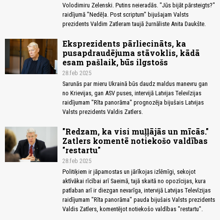
Volodimiru Zelenski. Putins neieradās. "Jūs bijāt pārsteigts?"
raidījumā "Nedēļa. Post scriptum" bijušajam Valsts
prezidents Valdim Zatleram taujā žurnāliste Anita Daukšte.
Eksprezidents pārliecināts, ka
pusapdraudējuma stāvoklis, kādā
esam pašlaik, būs ilgstošs
28.feb 2025
Sarunās par mieru Ukrainā būs daudz maldus manevru gan
no Krievijas, gan ASV puses, intervijā Latvijas Televīzijas
raidījumam "Rīta panorāma" prognozēja bijušais Latvijas
Valsts prezidents Valdis Zatlers.
"Redzam, ka visi muļļājās un mīcās."
Zatlers komentē notiekošo valdības
"restartu"
28.feb 2025
Politiķiem ir jāpamostas un jārīkojas izlēmīgi, sekojot
aktīvākai rīcībai arī Saeimā, tajā skaitā no opozīcijas, kura
patlaban arī ir diezgan nevarīga, intervijā Latvijas Televīzijas
raidījumam "Rīta panorāma" pauda bijušais Valsts prezidents
Valdis Zatlers, komentējot notiekošo valdības "restartu".