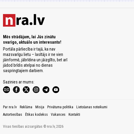
Mēs strādājam, lai Jūs zinātu
svarīgo, aktuālo un interesanto!
Portāla pārliecība ir tajā, ka nav
mazsvarīgu lietu – lasītājs ir ne vien
jāinformē, jābrīdina un jāizglīto, bet arī
jādod brīdis atelpai no dienas
saspringtajiem darbiem.
Sazinies ar mums:
Par nra.lv
Reklāma
Misija
Privātuma politika
Lietošanas noteikumi
Autortiesības
Ētikas kodekss
Vakances
Kontakti
Visas tiesības aizsargātas © nra.lv, 2026