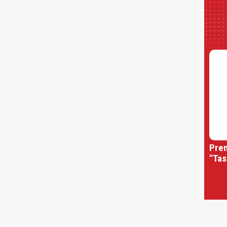
Prem
"Tas