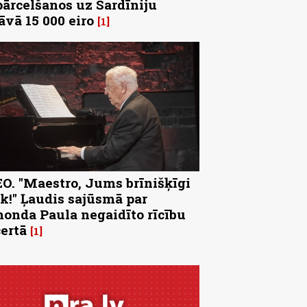
pārcelšanos uz Sardīniju
āvā 15 000 eiro
1
O. "Maestro, Jums brīnišķīgi
k!" Ļaudis sajūsmā par
onda Paula negaidīto rīcību
ertā
1