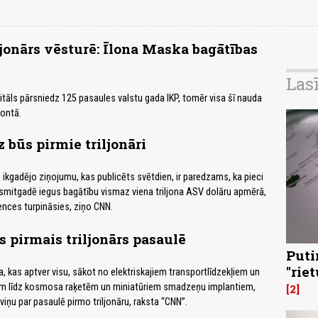
ljonārs vēsturē: Īlona Maska bagātības
Las
itāls pārsniedz 125 pasaules valstu gada IKP, tomēr visa šī nauda
ontā.
 būs pirmie triljonāri
ikgadējo ziņojumu, kas publicēts svētdien, ir paredzams, ka pieci
smitgadē iegus bagātību vismaz viena triljona ASV dolāru apmērā,
ences turpināsies, ziņo CNN.
 pirmais triljonārs pasaulē
Puti
"rie
, kas aptver visu, sākot no elektriskajiem transportlīdzekļiem un
em līdz kosmosa raķetēm un miniatūriem smadzeņu implantiem,
2
viņu par pasaulē pirmo triljonāru, raksta “CNN”.