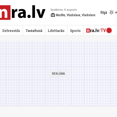
Sestdiena, 8.augusts
+
Rīgā
redeem
Mudīte, Vladislava, Vladislavs
Dzīvesstils
TautaRunā
LifeHacks
Sports