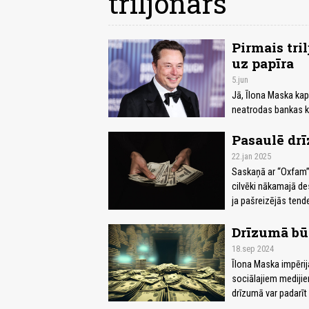
triljonārs
Pirmais tri
uz papīra
5.jun
Jā, Īlona Maska kap
neatrodas bankas k
Pasaulē drīz
22.jan 2025
Saskaņā ar “Oxfam” 
cilvēki nākamajā de
ja pašreizējās tend
Drīzumā būs
18.sep 2024
Īlona Maska impērija
sociālajiem mediji
drīzumā var padarīt 