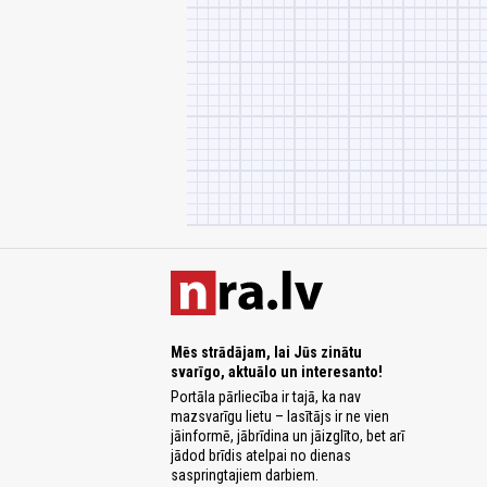
Mēs strādājam, lai Jūs zinātu
svarīgo, aktuālo un interesanto!
Portāla pārliecība ir tajā, ka nav
mazsvarīgu lietu – lasītājs ir ne vien
jāinformē, jābrīdina un jāizglīto, bet arī
jādod brīdis atelpai no dienas
saspringtajiem darbiem.