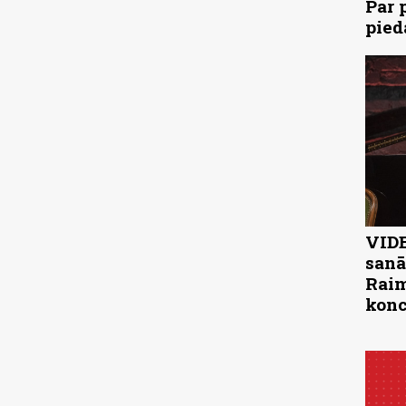
Par 
pied
VIDE
sanā
Raim
konc