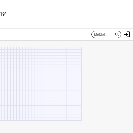
19°
login
search