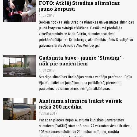
FOTO: Atklāj Stradiņa slimnīcas
jauno korpusu
1.jun 2017
Šodien notika Paula Stradiņa Klīniskās universitātes slimnīcas
jaunā korpusa svinīgā atklāšana. Pasākumā piedalījās
veselības ministre Anda Čakša, slimnīcas valdes
priekšsēdētāja Ilze Kreicberga, akadēmiķis Jānis Stradiņš un
galvenais ārsts Arnolds Atis Veinbergs.
Gadsimta būve - jaunie "Stradiņi" -
photo_camera
nāk pie pacientiem
1.jun 2017
Stradiņa slimnīcas Uroloģijas centra vadītāju profesoru Egīlu
Vjateru satiekam jaunā korpusa poliklīnikā, pieņemot
pacientus jau dienu pirms svinīgās atklāšanas.
Austrumu slimnīcā trūkst vairāk
nekā 200 mediķu
17.mai 2017
Patlaban piecos Rīgas Austrumu klīniskās universitātes
slimnīcas (RAKUS) stacionāros ir 77 vakantas vietas ārstiem,
105 vakances māsām un 21 - māsu palīgiem, norāda