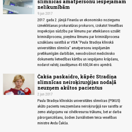
slimnīcas amatpersonu iespējamām
nelikumībām
9.jun 2017
2017. gada 2. jūnijā Finanšu un ekonomisko noziegumu
izmeklēšanas prokuratūras prokurors, izskatot Veselības
inspekcijas sūdzību par lēmumu par atteikšanos uzsākt
kriminālprocesu, pieņēma lēmumu par kriminālprocesa
uzsākšanu saistībā ar VSIA "Paula Stradiņa klīniskā
universitātes slimnīca" amatpersonu iespējamām
pretlikumīgām darbībām, nenodrošinot medicīnisko
dokumentu lietvedības kārtību un iespējamo krāpšanu,
nodarot valstij zaudējumus 45 650,04 eiro apmērā.
Čakša paskaidro, kāpēc Stradiņa
slimnīcas neiroķirurģijas nodaļā
neuzņem akūtos pacientus
2.jun 2017
Paula Stradiņa klīniskās universitātes slimnīcas (PSKUS)
akūto pacientu neuzņemšana neiroķirurģijā nav saistīta ar
zemo atalgojumu vai cilvēkresursu trūkumu, bet ar darba
pārorganizēšanu, šodien žurnālistiem teica veselības
ministre Anda Čakša.