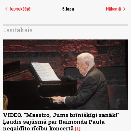
chevron_left
chevron_right
Iepriekšējā
5.lapa
Nākamā
Lasītākais
VIDEO. "Maestro, Jums brīnišķīgi sanāk!"
Ļaudis sajūsmā par Raimonda Paula
negaidīto rīcību koncertā
1