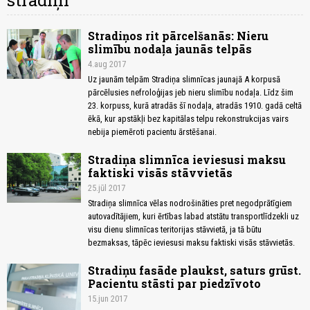
stradiņi
Stradiņos rit pārcelšanās: Nieru
slimību nodaļa jaunās telpās
4.aug 2017
Uz jaunām telpām Stradiņa slimnīcas jaunajā A korpusā
pārcēlusies nefroloģijas jeb nieru slimību nodaļa. Līdz šim
23. korpuss, kurā atradās šī nodaļa, atradās 1910. gadā celtā
ēkā, kur apstākļi bez kapitālas telpu rekonstrukcijas vairs
nebija piemēroti pacientu ārstēšanai.
Stradiņa slimnīca ieviesusi maksu
faktiski visās stāvvietās
25.jūl 2017
Stradiņa slimnīca vēlas nodrošināties pret negodprātīgiem
autovadītājiem, kuri ērtības labad atstātu transportlīdzekli uz
visu dienu slimnīcas teritorijas stāvvietā, ja tā būtu
bezmaksas, tāpēc ieviesusi maksu faktiski visās stāvvietās.
Stradiņu fasāde plaukst, saturs grūst.
Pacientu stāsti par piedzīvoto
15.jun 2017