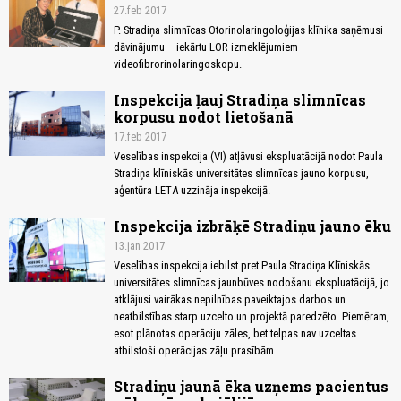
27.feb 2017
P. Stradiņa slimnīcas Otorinolaringoloģijas klīnika saņēmusi
dāvinājumu – iekārtu LOR izmeklējumiem –
videofibrorinolaringoskopu.
Inspekcija ļauj Stradiņa slimnīcas
korpusu nodot lietošanā
17.feb 2017
Veselības inspekcija (VI) atļāvusi ekspluatācijā nodot Paula
Stradiņa klīniskās universitātes slimnīcas jauno korpusu,
aģentūra LETA uzzināja inspekcijā.
Inspekcija izbrāķē Stradiņu jauno ēku
13.jan 2017
Veselības inspekcija iebilst pret Paula Stradiņa Klīniskās
universitātes slimnīcas jaunbūves nodošanu ekspluatācijā, jo
atklājusi vairākas nepilnības paveiktajos darbos un
neatbilstības starp uzcelto un projektā paredzēto. Piemēram,
esot plānotas operāciju zāles, bet telpas nav uzceltas
atbilstoši operācijas zāļu prasībām.
Stradiņu jaunā ēka uzņems pacientus