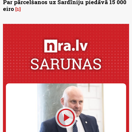
Par pārcelšanos uz Sardīniju piedāvā 15 000
eiro
1
play_circle