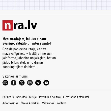
Mēs strādājam, lai Jūs zinātu
svarīgo, aktuālo un interesanto!
Portāla pārliecība ir tajā, ka nav
mazsvarīgu lietu – lasītājs ir ne vien
jāinformē, jābrīdina un jāizglīto, bet arī
jādod brīdis atelpai no dienas
saspringtajiem darbiem.
Sazinies ar mums:
Par nra.lv
Reklāma
Misija
Privātuma politika
Lietošanas noteikumi
Autortiesības
Ētikas kodekss
Vakances
Kontakti