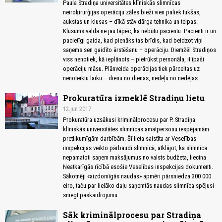
Paula Stradiņa universitātes klīniskās slimnīcas
neiroķirurģijas operāciju zāles bieži vien paliek tukšas,
aukstas un klusas – dīkā stāv dārga tehnika un telpas.
Klusums valda ne jau tāpēc, ka nebūtu pacientu. Pacienti ir un
pacietīgi gaida, kad pienāks tas brīdis, kad beidzot viņi
saņems sen gaidīto ārstēšanu – operāciju. Diemžēl Stradiņos
viss nenotiek, kā ieplānots – pietrūkst personāla, it īpaši
operāciju māsu. Plānveida operācijas tiek pārceltas uz
nenoteiktu laiku – dienu no dienas, nedēļu no nedēļas.
Prokuratūra izmeklē Stradiņu lietu
12.jun 2017
Prokuratūra uzsākusi kriminālprocesu par P. Stradiņa
klīniskās universitātes slimnīcas amatpersonu iespējamām
pretlikumīgām darbībām. Šī lieta saistīta ar Veselības
inspekcijas veikto pārbaudi slimnīcā, atklājot, ka slimnīca
nepamatoti saņem maksājumus no valsts budžeta, liecina
Neatkarīgās rīcībā esošie Veselības inspekcijas dokumenti.
Sākotnēji «aizdomīgās naudas» apmēri pārsniedza 300 000
eiro, taču par lielāko daļu saņemtās naudas slimnīca spējusi
sniegt paskaidrojumu.
Sāk kriminālprocesu par Stradiņa