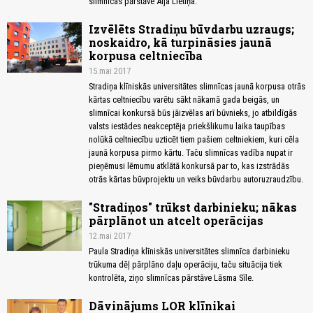
slimnīcas pārstāve Aija Lietiņa.
Izvēlēts Stradiņu būvdarbu uzraugs;
noskaidro, kā turpināsies jaunā
korpusa celtniecība
15.mai 2017
Stradiņa klīniskās universitātes slimnīcas jaunā korpusa otrās
kārtas celtniecību varētu sākt nākamā gada beigās, un
slimnīcai konkursā būs jāizvēlas arī būvnieks, jo atbildīgās
valsts iestādes neakceptēja priekšlikumu laika taupības
nolūkā celtniecību uzticēt tiem pašiem celtniekiem, kuri cēla
jaunā korpusa pirmo kārtu. Taču slimnīcas vadība nupat ir
pieņēmusi lēmumu atklātā konkursā par to, kas izstrādās
otrās kārtas būvprojektu un veiks būvdarbu autoruzraudzību.
"Stradiņos" trūkst darbinieku; nākas
pārplānot un atcelt operācijas
12.mai 2017
Paula Stradiņa klīniskās universitātes slimnīca darbinieku
trūkuma dēļ pārplāno daļu operāciju, taču situācija tiek
kontrolēta, ziņo slimnīcas pārstāve Lāsma Sīle.
Dāvinājums LOR klīnikai