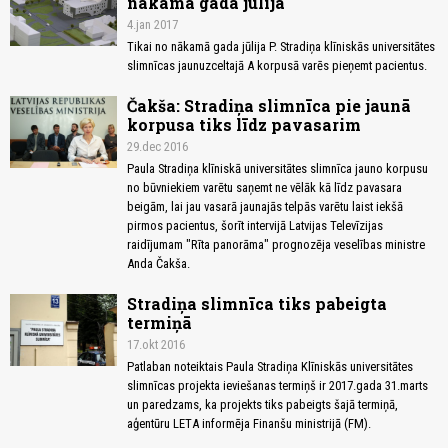
nākamā gada jūlijā
4.jan 2017
Tikai no nākamā gada jūlija P. Stradiņa klīniskās universitātes
slimnīcas jaunuzceltajā A korpusā varēs pieņemt pacientus.
Čakša: Stradiņa slimnīca pie jaunā
korpusa tiks līdz pavasarim
29.dec 2016
Paula Stradiņa klīniskā universitātes slimnīca jauno korpusu
no būvniekiem varētu saņemt ne vēlāk kā līdz pavasara
beigām, lai jau vasarā jaunajās telpās varētu laist iekšā
pirmos pacientus, šorīt intervijā Latvijas Televīzijas
raidījumam "Rīta panorāma" prognozēja veselības ministre
Anda Čakša.
Stradiņa slimnīca tiks pabeigta
termiņā
17.okt 2016
Patlaban noteiktais Paula Stradiņa Klīniskās universitātes
slimnīcas projekta ieviešanas termiņš ir 2017.gada 31.marts
un paredzams, ka projekts tiks pabeigts šajā termiņā,
aģentūru LETA informēja Finanšu ministrijā (FM).