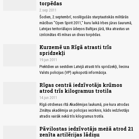
torpēdas
2.sep 2011
Šodien, 2.septembrī, noslēgušās starptautiskās militārās
mācības "Open Spirit 2011," kuru laikā Irbes jūras šaurumā,
Latvijas teritoriālajos ūdeņos Baltijas jūrā, tika atrastas un
iznīcinātas 45 mīnas un divas torpēdas.
Kurzemē un Rīgā atrasti trīs
spridzekļi
19.jun 2011
Piektdien un sestdien Latvijā atrasti trīs spridzekļi, liecina
Valsts policijas (VP) apkopotā informācija.
Rīgas centrā iedzīvotājs krūmos
atrod trīs kilogramus trotila
14.jun 2011
Rīgā otrdienas rītā Akadēmijas laukumā, pie kura atrodas
Zinātņu akadēmija un policijas iecirknis, kāds iedzīvotājs
atradis vairāk nekā trīs kilogramus trotila.
Pāvilostas iedzīvotājs mežā atrod 21
zenīta artilērijas lādiņu