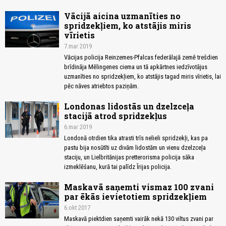
Vācijā aicina uzmanīties no
spridzekļiem, ko atstājis miris
vīrietis
7.mar 2019
Vācijas policija Reinzemes-Pfalcas federālajā zemē trešdien
brīdināja Mēlingenes ciema un tā apkārtnes iedzīvotājus
uzmanīties no spridzekļiem, ko atstājis tagad miris vīrietis, lai
pēc nāves atriebtos paziņām.
Londonas lidostās un dzelzceļa
stacijā atrod spridzekļus
6.mar 2019
Londonā otrdien tika atrasti trīs nelieli spridzekļi, kas pa
pastu bija nosūtīti uz divām lidostām un vienu dzelzceļa
staciju, un Lielbritānijas pretterorisma policija sāka
izmeklēšanu, kurā tai palīdz Īrijas policija.
Maskavā saņemti vismaz 100 zvani
par ēkās ievietotiem spridzekļiem
6.okt 2017
Maskavā piektdien saņemti vairāk nekā 130 viltus zvani par