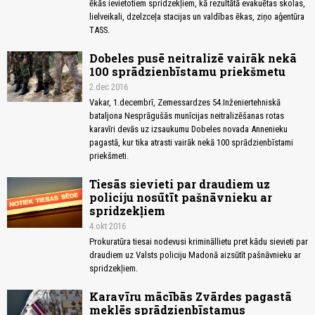
ēkās ievietotiem spridzekļiem, kā rezultātā evakuētas skolas,
lielveikali, dzelzceļa stacijas un valdības ēkas, ziņo aģentūra
TASS.
Dobeles pusē neitralizē vairāk nekā
100 sprādzienbīstamu priekšmetu
2.dec 2016
Vakar, 1.decembrī, Zemessardzes 54.Inženiertehniskā
bataljona Nesprāgušās munīcijas neitralizēšanas rotas
karavīri devās uz izsaukumu Dobeles novada Annenieku
pagastā, kur tika atrasti vairāk nekā 100 sprādzienbīstami
priekšmeti.
Tiesās sievieti par draudiem uz
policiju nosūtīt pašnāvnieku ar
spridzekļiem
4.okt 2016
Prokuratūra tiesai nodevusi krimināllietu pret kādu sievieti par
draudiem uz Valsts policiju Madonā aizsūtīt pašnāvnieku ar
spridzekļiem.
Karavīru mācībās Zvārdes pagastā
meklēs sprādzienbīstamus