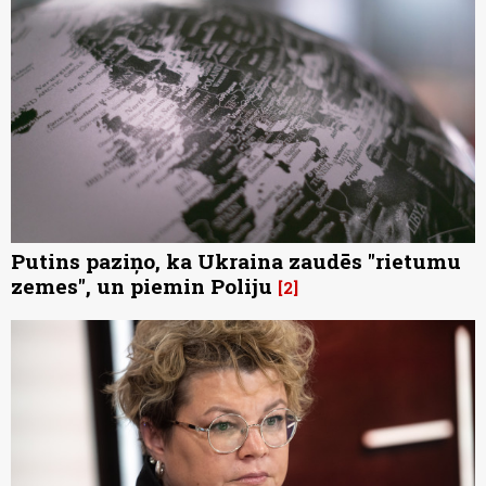
Putins paziņo, ka Ukraina zaudēs "rietumu
zemes", un piemin Poliju
2