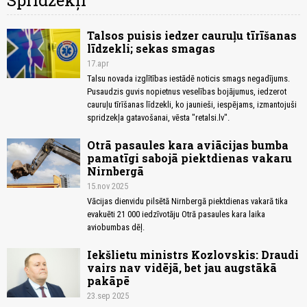
Spridzekļi
Talsos puisis iedzer cauruļu tīrīšanas
līdzekli; sekas smagas
17.apr
Talsu novada izglītības iestādē noticis smags negadījums.
Pusaudzis guvis nopietnus veselības bojājumus, iedzerot
cauruļu tīrīšanas līdzekli, ko jaunieši, iespējams, izmantojuši
spridzekļa gatavošanai, vēsta "retalsi.lv".
Otrā pasaules kara aviācijas bumba
pamatīgi sabojā piektdienas vakaru
Nirnbergā
15.nov 2025
Vācijas dienvidu pilsētā Nirnbergā piektdienas vakarā tika
evakuēti 21 000 iedzīvotāju Otrā pasaules kara laika
aviobumbas dēļ.
Iekšlietu ministrs Kozlovskis: Draudi
vairs nav vidējā, bet jau augstākā
pakāpē
23.sep 2025