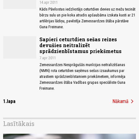
14.apr 2011
Kāds Pāvilostas iedzīvotājs ceturtdien devies uz mežu tecināt
bērzu sulu un pie koka atradis apšaubāma izskata kasti ar 21
artilērijas lādiņu, pavēstīja Zemessardzes štāba pārstāve
Guna Freimane.
Sapieri ceturtdien sešas reizes
devušies neitralizēt
sprādzienbīstamus priekšmetus
7.apr 2011
Zemessardzes Nesprāgušās munīcijas neitralizēšanas
(NMN) rota ceturtdien saņēmus sešus izsaukumus par
atrastiem sprādzienbīstamiem priekšmetiem, informēja
Zemessardzes štāba Vadības grupas speciāliste Guna
Freimane.
chevron_right
1.lapa
Nākamā
Lasītākais