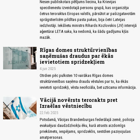
Nesen publiskotais pētījums liecina, ka Krievijas
specdienestu izveidotajā personu grupā, kas organizēja
četrus teroraktus Eiropas valstīs, pārsūtot ar pašizgatavotām
sprāgstierīcēm pildītas pasta pakas, bija četri Latvijas
iedzīvotāji. Iekšlietu ministrs Rihards Kozlovskis (JV) intervijā
aģentūrai LETA saka, ka nedomā, ka šādu gadījumu kļūs
mazāk.
Rīgas domes struktūrvienības
saņēmušas draudus par ēkās
ievietotiem spridzekļiem
4.jun 2025
Otrdien pēc pulksten 10 vairākas Rīgas domes
struktūrvienības saņēma draudu vēstules par to, ka ēkās
ievietoti spridzekļi, vēsta neoficiāla, bet uzticama informācija.
Vācijā novērsts terorakts pret
Izraēlas vēstniecību
22.feb 2025
Potsdamā, Vācijas Brandenburgas federālajā zemē, policija
evakuējusi daudzdzīvokļu ēku, kurā atrasts aizdomīgs
priekšmets, iespējams, spridzeklis, sestdien paziņojušas
amatpersonas.