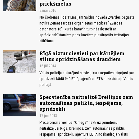
priekšmetus
9.mai 2016
No šodienas līdz 11.maijam Saldus novada Zvārdes pagastā
notiks Zemessardzes organizētās mācības "Zvārdes
detonators 16", kurās karavīri turpinās ilgstoši ar
sprādzienbīstamiem priekšmetiem piesārņotās teritorijas
attīrīšanu.
Rīgā aiztur sievieti par kārtējiem
viltus spridzināšanas draudiem
15.jūl 2014
Valsts policija aizturējusi sievieti, kura nepatiesi ziņojusi par
spridzekli kādā ēkā Rīgā, aģentūra LETA noskaidroja Valsts
policijā.
Specvienība neitralizē Dreiliņos zem
automašīnas paliktu, iespējams,
spridzekli
17.jun 2013
Pretterorisma vienība "Omega" naktī uz pirmdienu
neitralizējusi Rīgā, Dreiliņos, zem automašīnas paliktu,
iespējams, spridzekli, aģentūra LETA noskaidroja Valsts