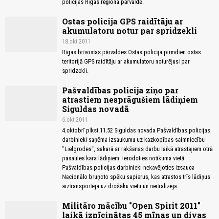
policijas Rīgas reģiona pārvaldē.
Ostas policija GPS raidītāju ar
akumulatoru notur par spridzekli
18.okt 2011
Rīgas brīvostas pārvaldes Ostas policija pirmdien ostas
teritorijā GPS raidītāju ar akumulatoru noturējusi par
spridzekli.
Pašvaldības policija ziņo par
atrastiem nesprāgušiem lādiņiem
Siguldas novadā
6.okt 2011
4.oktobrī plkst.11.52 Siguldas novada Pašvaldības policijas
darbinieki saņēma izsaukumu uz kazkopības saimniecību
"Lielgrodes", sakarā ar rakšanas darbu laikā atrastajiem otrā
pasaules kara lādiņiem. Ierodoties notikuma vietā
Pašvaldības policijas darbinieki nekavējoties izsauca
Nacionālo bruņoto spēku sapierus, kas atrastos trīs lādiņus
aiztransportēja uz drošāku vietu un neitralizēja.
Militāro mācību "Open Spirit 2011"
laikā iznīcinātas 45 mīnas un divas