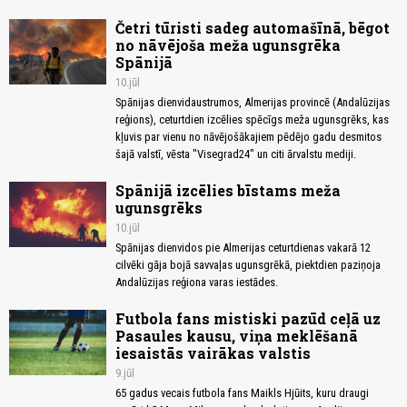
Četri tūristi sadeg automašīnā, bēgot
no nāvējoša meža ugunsgrēka
Spānijā
10.jūl
Spānijas dienvidaustrumos, Almerijas provincē (Andalūzijas
reģions), ceturtdien izcēlies spēcīgs meža ugunsgrēks, kas
kļuvis par vienu no nāvējošākajiem pēdējo gadu desmitos
šajā valstī, vēsta "Visegrad24" un citi ārvalstu mediji.
Spānijā izcēlies bīstams meža
ugunsgrēks
10.jūl
Spānijas dienvidos pie Almerijas ceturtdienas vakarā 12
cilvēki gāja bojā savvaļas ugunsgrēkā, piektdien paziņoja
Andalūzijas reģiona varas iestādes.
Futbola fans mistiski pazūd ceļā uz
Pasaules kausu, viņa meklēšanā
iesaistās vairākas valstis
9.jūl
65 gadus vecais futbola fans Maikls Hjūits, kuru draugi