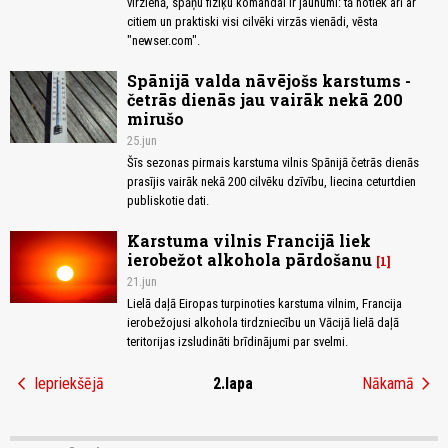
virzienā, spāņu fiziķu komandai ir jaunumi: tā notiek arī ar
citiem un praktiski visi cilvēki virzās vienādi, vēsta
"newser.com".
Spānijā valda nāvējošs karstums -
četrās dienās jau vairāk nekā 200
mirušo
25.jun
Šīs sezonas pirmais karstuma vilnis Spānijā četrās dienās
prasījis vairāk nekā 200 cilvēku dzīvību, liecina ceturtdien
publiskotie dati.
Karstuma vilnis Francijā liek
ierobežot alkohola pārdošanu
1
21.jun
Lielā daļā Eiropas turpinoties karstuma vilnim, Francija
ierobežojusi alkohola tirdzniecību un Vācijā lielā daļā
teritorijas izsludināti brīdinājumi par svelmi.
chevron_left
chevron_right
Iepriekšējā
2.lapa
Nākamā