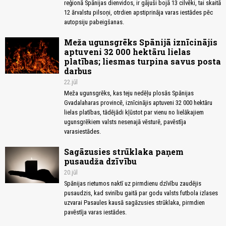
reģionā Spānijas dienvidos, ir gājuši bojā 13 cilvēki, tai skaitā
12 ārvalstu pilsoņi, otrdien apstiprināja varas iestādes pēc
autopsiju pabeigšanas.
Meža ugunsgrēks Spānijā iznīcinājis
aptuveni 32 000 hektāru lielas
platības; liesmas turpina savus posta
darbus
22.jūl
Meža ugunsgrēks, kas teju nedēļu plosās Spānijas
Gvadalaharas provincē, iznīcinājis aptuveni 32 000 hektāru
lielas platības, tādējādi kļūstot par vienu no lielākajiem
ugunsgrēkiem valsts nesenajā vēsturē, pavēstīja
varasiestādes.
Sagāzusies strūklaka paņem
pusaudža dzīvību
20.jūl
Spānijas rietumos naktī uz pirmdienu dzīvību zaudējis
pusaudzis, kad svinību gaitā par godu valsts futbola izlases
uzvarai Pasaules kausā sagāzusies strūklaka, pirmdien
pavēstīja varas iestādes.