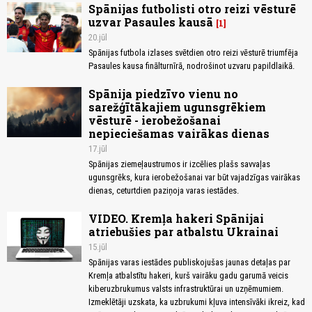
Spānijas futbolisti otro reizi vēsturē
uzvar Pasaules kausā
1
20.jūl
Spānijas futbola izlases svētdien otro reizi vēsturē triumfēja
Pasaules kausa finālturnīrā, nodrošinot uzvaru papildlaikā.
Spānija piedzīvo vienu no
sarežģītākajiem ugunsgrēkiem
vēsturē - ierobežošanai
nepieciešamas vairākas dienas
17.jūl
Spānijas ziemeļaustrumos ir izcēlies plašs savvaļas
ugunsgrēks, kura ierobežošanai var būt vajadzīgas vairākas
dienas, ceturtdien paziņoja varas iestādes.
VIDEO. Kremļa hakeri Spānijai
atriebušies par atbalstu Ukrainai
15.jūl
Spānijas varas iestādes publiskojušas jaunas detaļas par
Kremļa atbalstītu hakeri, kurš vairāku gadu garumā veicis
kiberuzbrukumus valsts infrastruktūrai un uzņēmumiem.
Izmeklētāji uzskata, ka uzbrukumi kļuva intensīvāki ikreiz, kad