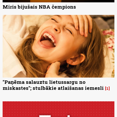
Miris bijušais NBA čempions
"Paņēma salauztu lietussargu no
miskastes"; stulbākie atlaišanas iemesli
1