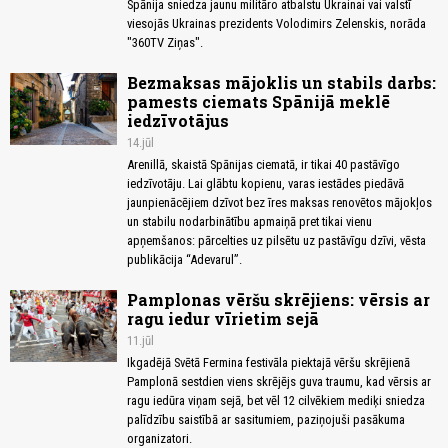
Spānija sniedza jaunu militāro atbalstu Ukrainai vai valstī
viesojās Ukrainas prezidents Volodimirs Zelenskis, norāda
"360TV Ziņas".
Bezmaksas mājoklis un stabils darbs:
pamests ciemats Spānijā meklē
iedzīvotājus
14.jūl
Arenillā, skaistā Spānijas ciematā, ir tikai 40 pastāvīgo
iedzīvotāju. Lai glābtu kopienu, varas iestādes piedāvā
jaunpienācējiem dzīvot bez īres maksas renovētos mājokļos
un stabilu nodarbinātību apmaiņā pret tikai vienu
apņemšanos: pārcelties uz pilsētu uz pastāvīgu dzīvi, vēsta
publikācija “Adevarul”.
Pamplonas vēršu skrējiens: vērsis ar
ragu iedur vīrietim sejā
11.jūl
Ikgadējā Svētā Fermina festivāla piektajā vēršu skrējienā
Pamplonā sestdien viens skrējējs guva traumu, kad vērsis ar
ragu iedūra viņam sejā, bet vēl 12 cilvēkiem mediķi sniedza
palīdzību saistībā ar sasitumiem, paziņojuši pasākuma
organizatori.