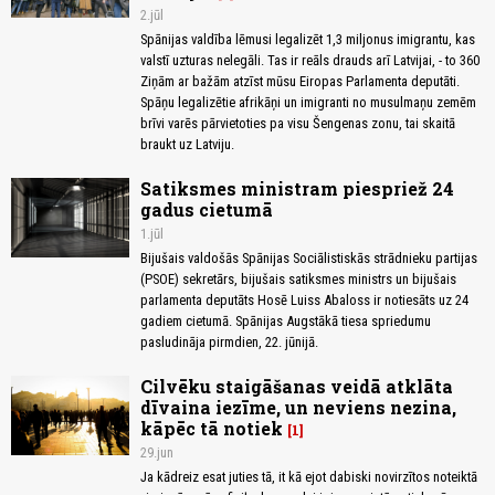
2.jūl
Spānijas valdība lēmusi legalizēt 1,3 miljonus imigrantu, kas
valstī uzturas nelegāli. Tas ir reāls drauds arī Latvijai, - to 360
Ziņām ar bažām atzīst mūsu Eiropas Parlamenta deputāti.
Spāņu legalizētie afrikāņi un imigranti no musulmaņu zemēm
brīvi varēs pārvietoties pa visu Šengenas zonu, tai skaitā
braukt uz Latviju.
Satiksmes ministram piespriež 24
gadus cietumā
1.jūl
Bijušais valdošās Spānijas Sociālistiskās strādnieku partijas
(PSOE) sekretārs, bijušais satiksmes ministrs un bijušais
parlamenta deputāts Hosē Luiss Abaloss ir notiesāts uz 24
gadiem cietumā. Spānijas Augstākā tiesa spriedumu
pasludināja pirmdien, 22. jūnijā.
Cilvēku staigāšanas veidā atklāta
dīvaina iezīme, un neviens nezina,
kāpēc tā notiek
1
29.jun
Ja kādreiz esat juties tā, it kā ejot dabiski novirzītos noteiktā