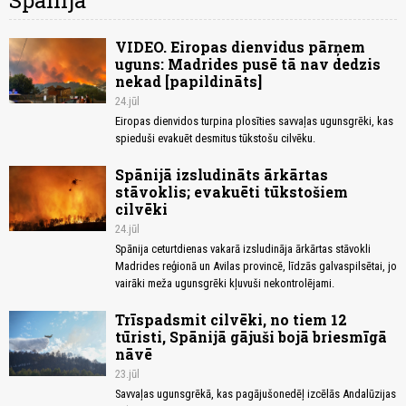
Spānija
VIDEO. Eiropas dienvidus pārņem
uguns: Madrides pusē tā nav dedzis
nekad [papildināts]
24.jūl
Eiropas dienvidos turpina plosīties savvaļas ugunsgrēki, kas
spieduši evakuēt desmitus tūkstošu cilvēku.
Spānijā izsludināts ārkārtas
stāvoklis; evakuēti tūkstošiem
cilvēki
24.jūl
Spānija ceturtdienas vakarā izsludināja ārkārtas stāvokli
Madrides reģionā un Avilas provincē, līdzās galvaspilsētai, jo
vairāki meža ugunsgrēki kļuvuši nekontrolējami.
Trīspadsmit cilvēki, no tiem 12
tūristi, Spānijā gājuši bojā briesmīgā
nāvē
23.jūl
Savvaļas ugunsgrēkā, kas pagājušonedēļ izcēlās Andalūzijas