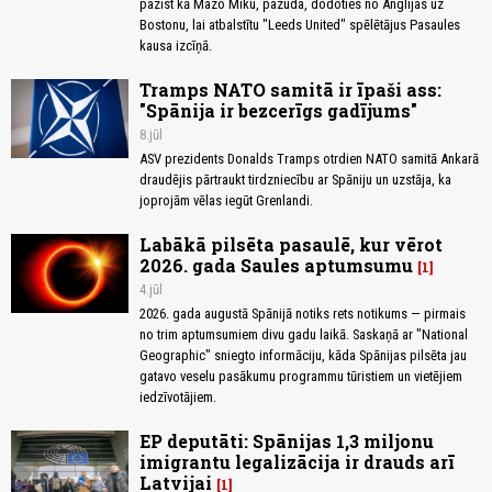
pazīst kā Mazo Miku, pazuda, dodoties no Anglijas uz
Bostonu, lai atbalstītu "Leeds United" spēlētājus Pasaules
kausa izcīņā.
Tramps NATO samitā ir īpaši ass:
"Spānija ir bezcerīgs gadījums"
8.jūl
ASV prezidents Donalds Tramps otrdien NATO samitā Ankarā
draudējis pārtraukt tirdzniecību ar Spāniju un uzstāja, ka
joprojām vēlas iegūt Grenlandi.
Labākā pilsēta pasaulē, kur vērot
2026. gada Saules aptumsumu
1
4.jūl
2026. gada augustā Spānijā notiks rets notikums — pirmais
no trim aptumsumiem divu gadu laikā. Saskaņā ar "National
Geographic" sniegto informāciju, kāda Spānijas pilsēta jau
gatavo veselu pasākumu programmu tūristiem un vietējiem
iedzīvotājiem.
EP deputāti: Spānijas 1,3 miljonu
imigrantu legalizācija ir drauds arī
Latvijai
1