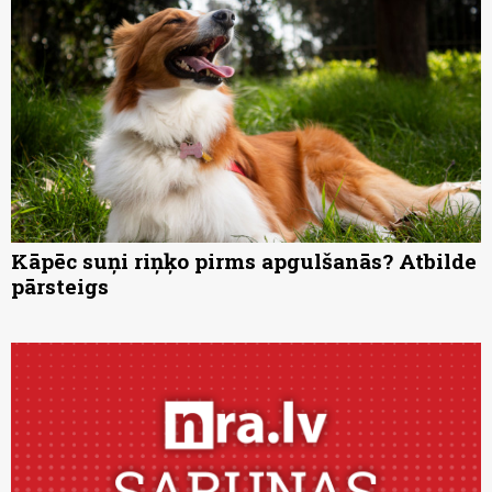
Kāpēc suņi riņķo pirms apgulšanās? Atbilde
pārsteigs