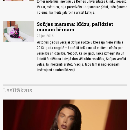
tomēr nolēmusi meitiņu uz Ķelnes universitātes klīniku nevest.
Vakar, svētdien, bija paredzēts lidojums uz Ķelni, taču ģimene
nolēma, ka meita jāturpina ārstēt Latvijā.
Sofijas mamma: lūdzu, palīdziet
manam bērnam
22.jan 2016
Astoņus gadus vecajai Sofijai audzēju kreisajā nierē atklāja
2013. gada nogalē – kopš tā brīža mazā meitene cīnās par
veselību un dzīvību. Neticot, ka šo gadu laikā izmēģinātā un
lietotā ārstēšana Latvijā dos vēl kādu rezultātu, Sofijas vecāki
vēlas, lai meitenīti ārstētu Vācijā, taču tam ir nepieciešami
ievērojami naudas līdzekļi.
Lasītākais