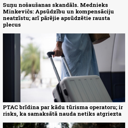
Suņu nošaušanas skandāls. Mednieks
Minkevičs: Apsūdzību un kompensāciju
neatzīstu; arī pārējie apsūdzētie rausta
plecus
PTAC brīdina par kādu tūrisma operatoru; ir
risks, ka samaksātā nauda netiks atgriezta