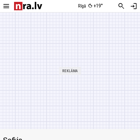
menu
search
login
+19°
Rīgā