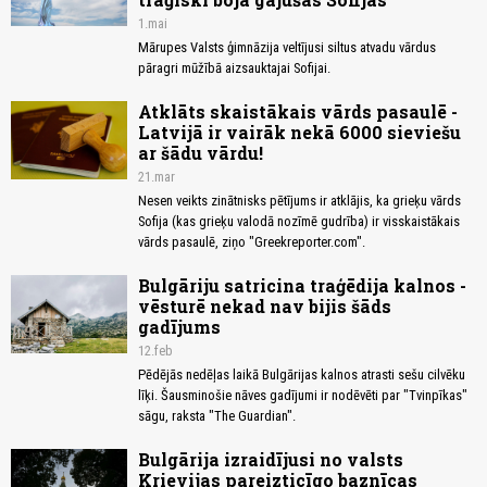
1.mai
Mārupes Valsts ģimnāzija veltījusi siltus atvadu vārdus
pāragri mūžībā aizsauktajai Sofijai.
Atklāts skaistākais vārds pasaulē -
Latvijā ir vairāk nekā 6000 sieviešu
ar šādu vārdu!
21.mar
Nesen veikts zinātnisks pētījums ir atklājis, ka grieķu vārds
Sofija (kas grieķu valodā nozīmē gudrība) ir visskaistākais
vārds pasaulē, ziņo "Greekreporter.com".
Bulgāriju satricina traģēdija kalnos -
vēsturē nekad nav bijis šāds
gadījums
12.feb
Pēdējās nedēļas laikā Bulgārijas kalnos atrasti sešu cilvēku
līķi. Šausminošie nāves gadījumi ir nodēvēti par "Tvinpīkas"
sāgu, raksta "The Guardian".
Bulgārija izraidījusi no valsts
Krievijas pareizticīgo baznīcas