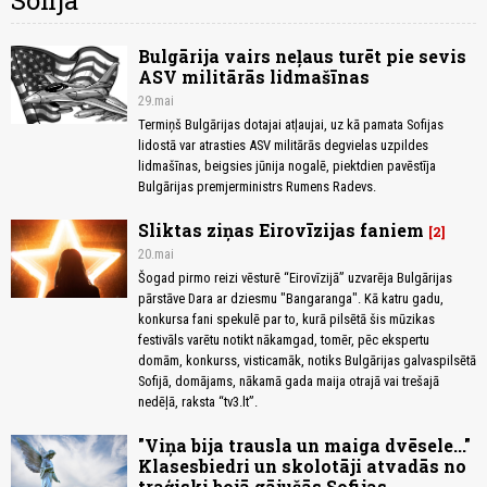
Sofija
Bulgārija vairs neļaus turēt pie sevis
ASV militārās lidmašīnas
29.mai
Termiņš Bulgārijas dotajai atļaujai, uz kā pamata Sofijas
lidostā var atrasties ASV militārās degvielas uzpildes
lidmašīnas, beigsies jūnija nogalē, piektdien pavēstīja
Bulgārijas premjerministrs Rumens Radevs.
Sliktas ziņas Eirovīzijas faniem
2
20.mai
Šogad pirmo reizi vēsturē “Eirovīzijā” uzvarēja Bulgārijas
pārstāve Dara ar dziesmu "Bangaranga". Kā katru gadu,
konkursa fani spekulē par to, kurā pilsētā šis mūzikas
festivāls varētu notikt nākamgad, tomēr, pēc ekspertu
domām, konkurss, visticamāk, notiks Bulgārijas galvaspilsētā
Sofijā, domājams, nākamā gada maija otrajā vai trešajā
nedēļā, raksta “tv3.lt”.
"Viņa bija trausla un maiga dvēsele..."
Klasesbiedri un skolotāji atvadās no
traģiski bojā gājušās Sofijas