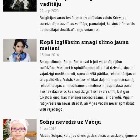
vadītāju
22.sep 2023
Bulgārijas varas iestādes ir izraidījušas valsts Krievijas
pareizticīgo baznīcas vadītāju, pamatojot, ka viņš ir "drauds
nacionālajai drošībai", ziņo unian.net.
Kopā izglābsim smagi slimo jaunu
meiteni
15.mar 2016
Smagi slimajai Sofjai Stoļarovai ir ļoti vajadzīga jūsu
palīdzība! Meitenei ir spinālāamiotrofija. Lai dzīvotu, viņai ir
vajadzīgi medikamenti, specializētā pārtika, rehabilitācijas un
cita palīdzība. Valsts kompensē tikai daļu no nepieciešamā,
rehabilitācijas un medikamenti meitenei ir jāapmaksā pašai.
Tie nav daži eiro, kas vajadzīgi. Tie nav arī simti, bet gan
tūkstoši eiro, kas meitenei nepieciešami, lai dzīvotu. Viņa ir
ratiņkrēslā un nevar strādāt, arī viņas vecāki nevar apmaksāt
visu vajadzīgo.
Sofiju nevedīs uz Vāciju
1.feb 2016
Mazās Sofijas, kura jau divus gadus cīnās ar audzēju, ģimene