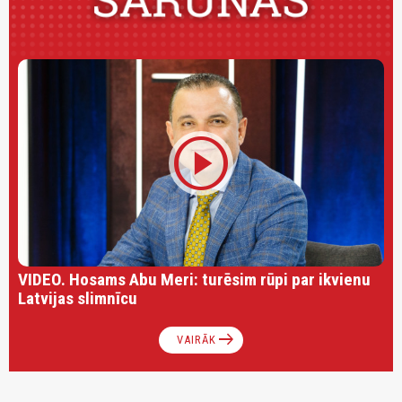
play_circle
VIDEO. Hosams Abu Meri: turēsim rūpi par ikvienu
Latvijas slimnīcu
arrow_right_alt
VAIRĀK