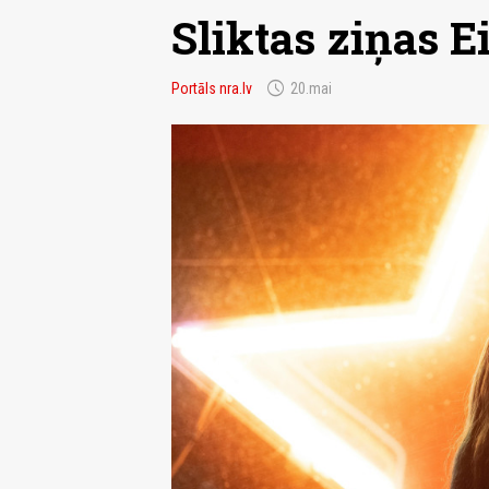
Sliktas ziņas E
schedule
Portāls nra.lv
20.mai