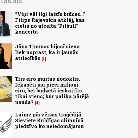
ītākais
“Viņi vēl ilgi laizīs brūces...”
Filips Rajevskis atklāj, kas
cietīs no atceltā "Pitbull"
koncerta
Jāņa Timmas bijusī sieva
liek noprast, ka ir jaunās
attiecībās
1
Trīs eiro muitas nodoklis.
Iekasēti jau pieci miljoni
eiro, bet budžetā ieskaitīts
tikai viens; kur palika pārējā
nauda?
4
Laime pārvēršas traģēdijā.
Sieviete Kuldīgas slimnīcā
piedzīvo ko neiedomājamu