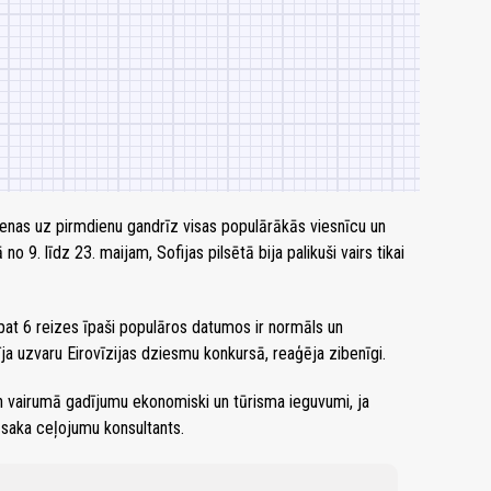
ienas uz pirmdienu gandrīz visas populārākās viesnīcu un
no 9. līdz 23. maijam, Sofijas pilsētā bija palikuši vairs tikai
pat 6 reizes īpaši populāros datumos ir normāls un
īja uzvaru Eirovīzijas dziesmu konkursā, reaģēja zibenīgi.
s un vairumā gadījumu ekonomiski un tūrisma ieguvumi, ja
 saka ceļojumu konsultants.