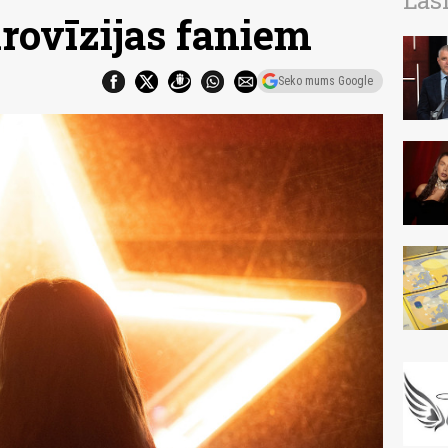
Las
irovīzijas faniem
Seko mums Google