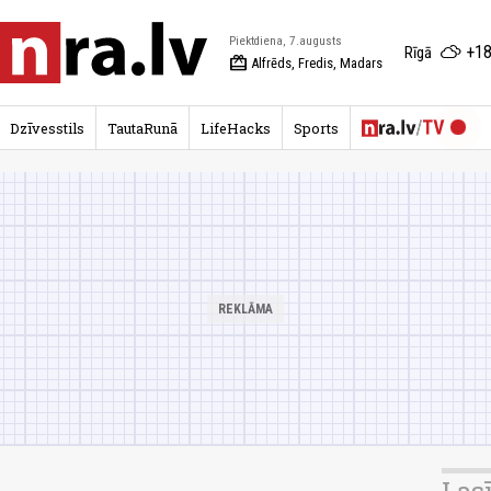
Piektdiena, 7.augusts
+18
Rīgā
redeem
Alfrēds, Fredis, Madars
Dzīvesstils
TautaRunā
LifeHacks
Sports