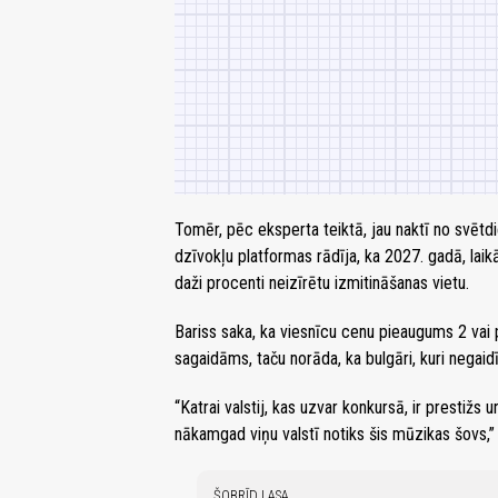
Tomēr, pēc eksperta teiktā, jau naktī no svētd
dzīvokļu platformas rādīja, ka 2027. gadā, laikā 
daži procenti neizīrētu izmitināšanas vietu.
Bariss saka, ka viesnīcu cenu pieaugums 2 vai 
sagaidāms, taču norāda, ka bulgāri, kuri negaid
“Katrai valstij, kas uzvar konkursā, ir prestiž
nākamgad viņu valstī notiks šis mūzikas šovs,”
ŠOBRĪD LASA