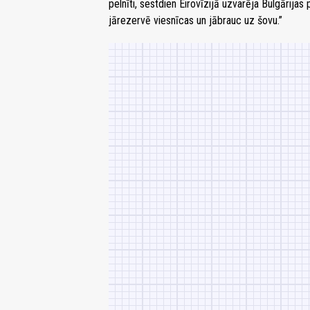
pelnīti, sestdien Eirovīzijā uzvarēja Bulgārijas
jārezervē viesnīcas un jābrauc uz šovu.”