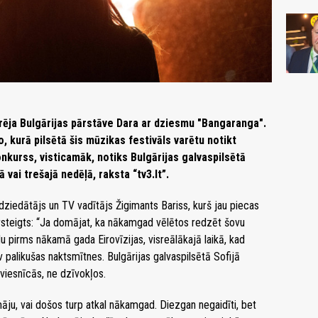
arēja Bulgārijas pārstāve Dara ar dziesmu "Bangaranga".
, kurā pilsētā šis mūzikas festivāls varētu notikt
urss, visticamāk, notiks Bulgārijas galvaspilsētā
vai trešajā nedēļā, raksta “tv3.lt”.
dziedātājs un TV vadītājs Žigimants Bariss, kurš jau piecas
pārsteigts: “Ja domājat, ka nākamgad vēlētos redzēt šovu
du pirms nākamā gada Eirovīzijas, visreālākajā laikā, kad
v palikušas naktsmītnes. Bulgārijas galvaspilsētā Sofijā
 viesnīcās, ne dzīvokļos.
ju, vai došos turp atkal nākamgad. Diezgan negaidīti, bet