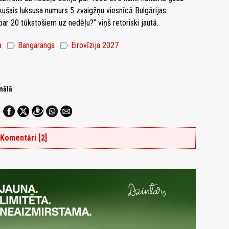
tlikušais luksusa numurs 5 zvaigžņu viesnīcā Bulgārijas
ar 20 tūkstošiem uz nedēļu?” viņš retoriski jautā.
label
label
a
Bangaranga
Eirovīzija 2027
nālā
Komentāri [2]