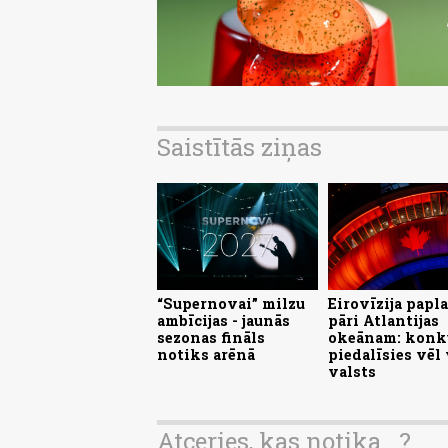
Saistītās ziņas
“Supernovai” milzu
Eirovīzija papl
ambīcijas - jaunās
pāri Atlantijas
sezonas fināls
okeānam: konk
notiks arēnā
piedalīsies vēl
valsts
Atceries, kas notika...?