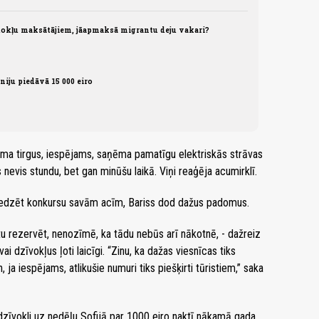
okļu maksātājiem, jāapmaksā migrantu deju vakari?
niju piedāvā 15 000 eiro
risma tirgus, iespējams, saņēma pamatīgu elektriskās strāvas
 nevis stundu, bet gan minūšu laikā. Viņi reaģēja acumirklī.
 redzēt konkursu savām acīm, Bariss dod dažus padomus.
ētu rezervēt, nenozīmē, ka tādu nebūs arī nākotnē, - dažreiz
i dzīvokļus ļoti laicīgi. “Zinu, ka dažas viesnīcas tiks
ja iespējams, atlikušie numuri tiks piešķirti tūristiem,” saka
 dzīvokli uz nedēļu Sofijā par 1000 eiro naktī nākamā gada