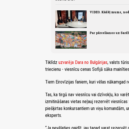
VIDEO. Kādēļ mums, nod
Par pārcelšanos uz Sardī
Tiklīdz
uzvarēja Dara no Bulgārijas
, valsts tū
triecienu - viesnīcu cenas Sofijā sāka mainīties
Tiem Eirovīzijas faniem, kuri vēlas nākamgad
Tas, ka tirgū nav viesnīcu vai dzīvokļu, ko var
izmitināšanas vietas neļauj rezervēt viesnīcas va
piešķirtas konkursantiem un viņu komandām, un, 
eksperts.
“Ja nevēlaties gaidīt, jau tagad varat rezervēt