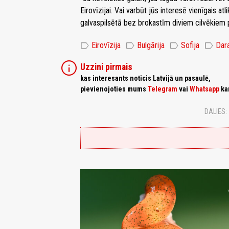
Eirovīzijai. Vai varbūt jūs interesē vienīgais a
galvaspilsētā bez brokastīm diviem cilvēkiem p
label
label
label
label
Eirovīzija
Bulgārija
Sofija
Dar
info
Uzzini pirmais
kas interesants noticis Latvijā un pasaulē,
pievienojoties mums
Telegram
vai
Whatsapp
ka
DALIES: