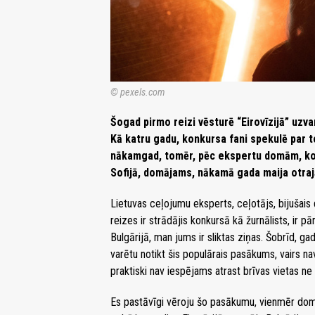
© pexels.com
Šogad pirmo reizi vēsturē “Eirovīzijā” uzv
Kā katru gadu, konkursa fani spekulē par to
nākamgad, tomēr, pēc ekspertu domām, konk
Sofijā, domājams, nākamā gada maija otrajā 
Lietuvas ceļojumu eksperts, ceļotājs, bijušais 
reizes ir strādājis konkursā kā žurnālists, ir 
Bulgārijā, man jums ir sliktas ziņas. Šobrīd, ga
varētu notikt šis populārais pasākums, vairs na
praktiski nav iespējams atrast brīvas vietas ne
Es pastāvīgi vēroju šo pasākumu, vienmēr domā