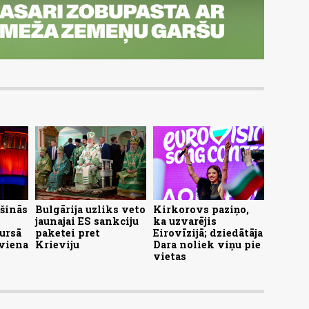
ašinās
Bulgārija uzliks veto
Kirkorovs paziņo,
jaunajai ES sankciju
ka uzvarējis
ursā
paketei pret
Eirovīzijā; dziedātāja
 viena
Krieviju
Dara noliek viņu pie
vietas