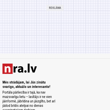
Mēs strādājam, lai Jūs zinātu
svarīgo, aktuālo un interesanto!
Portāla pārliecība ir tajā, ka nav
mazsvarīgu lietu – lasītājs ir ne vien
jāinformē, jābrīdina un jāizglīto, bet arī
jādod brīdis atelpai no dienas