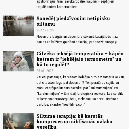
apstiprinājusi trim, savukārt palielinājumu – septiņiem
regulējamiem komersantiem.
Šonedēļ piedzīvosim netipisku
siltumu
26.nov 2025
Novembra beigās un decembra sākumā Latvijā būs maz
saules un brīžiem gaidāmi nokrišņi, prognozē sinoptiķi.
Cilvēka iekšējā temperatūra – kāpēc
katram ir “iekšējais termometrs” un
kā to regulēt?
26.okt 2025
Vai esi pamanījis, ka vienam kolēģim birojā vienmēr ir auksti,
bet cits atver logu pat decembrī? Temperatūras sajūta un
mūsu enerģijas līmenis nav tikai par “aukstummīļiem” vai
“karstummīļiem” – tā ir dziļi bioloģiska reakcija, kas saistīta
ar ķermeņa termoregulāciju, vielmaiņu un nervu sistēmas
darbību, skaidro “healthline.com”.
Siltuma terapija: kā karstās
kompreses un sildīšanās uzlabo
veselību