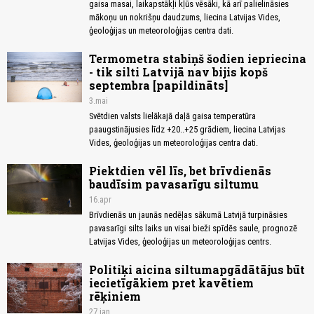
gaisa masai, laikapstākļi kļūs vēsāki, kā arī palielināsies
mākoņu un nokrišņu daudzums, liecina Latvijas Vides,
ģeoloģijas un meteoroloģijas centra dati.
Termometra stabiņš šodien iepriecina
- tik silti Latvijā nav bijis kopš
septembra [papildināts]
3.mai
Svētdien valsts lielākajā daļā gaisa temperatūra
paaugstinājusies līdz +20..+25 grādiem, liecina Latvijas
Vides, ģeoloģijas un meteoroloģijas centra dati.
Piektdien vēl līs, bet brīvdienās
baudīsim pavasarīgu siltumu
16.apr
Brīvdienās un jaunās nedēļas sākumā Latvijā turpināsies
pavasarīgi silts laiks un visai bieži spīdēs saule, prognozē
Latvijas Vides, ģeoloģijas un meteoroloģijas centrs.
Politiķi aicina siltumapgādātājus būt
iecietīgākiem pret kavētiem
rēķiniem
27.jan