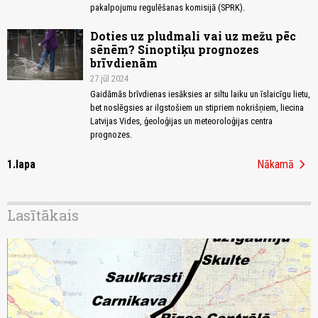
pakalpojumu regulēšanas komisijā (SPRK).
Doties uz pludmali vai uz mežu pēc
sēnēm? Sinoptiķu prognozes
brīvdienām
27.jūl 2024
Gaidāmās brīvdienas iesāksies ar siltu laiku un īslaicīgu lietu,
bet noslēgsies ar ilgstošiem un stipriem nokrišņiem, liecina
Latvijas Vides, ģeoloģijas un meteoroloģijas centra
prognozes.
chevron_right
1.lapa
Nākamā
Lasītākais