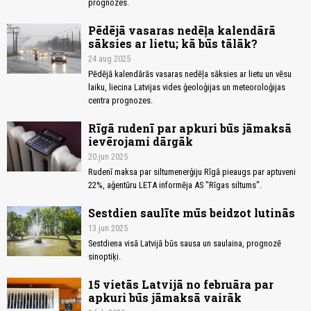
prognozes.
Pēdējā vasaras nedēļa kalendārā
sāksies ar lietu; kā būs tālāk?
24.aug 2025
Pēdējā kalendārās vasaras nedēļa sāksies ar lietu un vēsu
laiku, liecina Latvijas vides ģeoloģijas un meteoroloģijas
centra prognozes.
Rīgā rudenī par apkuri būs jāmaksā
ievērojami dārgāk
20.jun 2025
Rudenī maksa par siltumenerģiju Rīgā pieaugs par aptuveni
22%, aģentūru LETA informēja AS "Rīgas siltums".
Sestdien saulīte mūs beidzot lutinās
13.jun 2025
Sestdiena visā Latvijā būs sausa un saulaina, prognozē
sinoptiķi.
15 vietās Latvijā no februāra par
apkuri būs jāmaksā vairāk