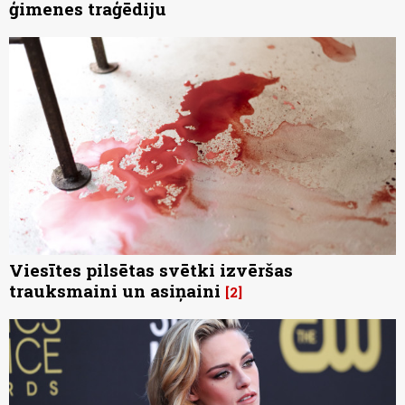
ģimenes traģēdiju
Viesītes pilsētas svētki izvēršas
trauksmaini un asiņaini
2