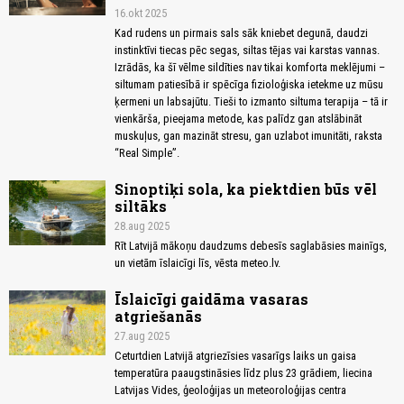
16.okt 2025
Kad rudens un pirmais sals sāk kniebet degunā, daudzi
instinktīvi tiecas pēc segas, siltas tējas vai karstas vannas.
Izrādās, ka šī vēlme sildīties nav tikai komforta meklējumi –
siltumam patiesībā ir spēcīga fizioloģiska ietekme uz mūsu
ķermeni un labsajūtu. Tieši to izmanto siltuma terapija – tā ir
vienkārša, pieejama metode, kas palīdz gan atslābināt
muskuļus, gan mazināt stresu, gan uzlabot imunitāti, raksta
“Real Simple”.
Sinoptiķi sola, ka piektdien būs vēl
siltāks
28.aug 2025
Rīt Latvijā mākoņu daudzums debesīs saglabāsies mainīgs,
un vietām īslaicīgi līs, vēsta meteo.lv.
Īslaicīgi gaidāma vasaras
atgriešanās
27.aug 2025
Ceturtdien Latvijā atgriezīsies vasarīgs laiks un gaisa
temperatūra paaugstināsies līdz plus 23 grādiem, liecina
Latvijas Vides, ģeoloģijas un meteoroloģijas centra