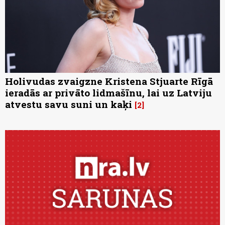
Holivudas zvaigzne Kristena Stjuarte Rīgā
ieradās ar privāto lidmašīnu, lai uz Latviju
atvestu savu suni un kaķi
2