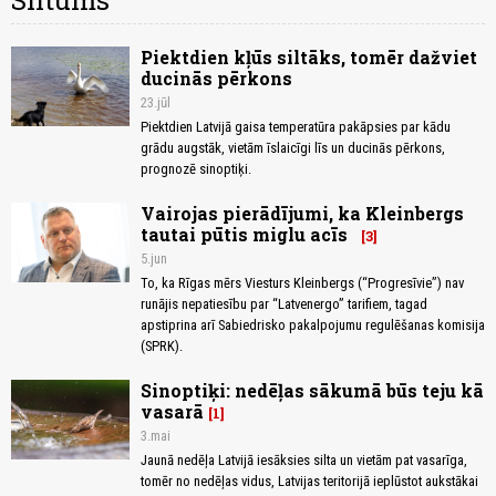
Siltums
Piektdien kļūs siltāks, tomēr dažviet
ducinās pērkons
23.jūl
Piektdien Latvijā gaisa temperatūra pakāpsies par kādu
grādu augstāk, vietām īslaicīgi līs un ducinās pērkons,
prognozē sinoptiķi.
Vairojas pierādījumi, ka Kleinbergs
tautai pūtis miglu acīs
3
5.jun
To, ka Rīgas mērs Viesturs Kleinbergs (“Progresīvie”) nav
runājis nepatiesību par “Latvenergo” tarifiem, tagad
apstiprina arī Sabiedrisko pakalpojumu regulēšanas komisija
(SPRK).
Sinoptiķi: nedēļas sākumā būs teju kā
vasarā
1
3.mai
Jaunā nedēļa Latvijā iesāksies silta un vietām pat vasarīga,
tomēr no nedēļas vidus, Latvijas teritorijā ieplūstot aukstākai