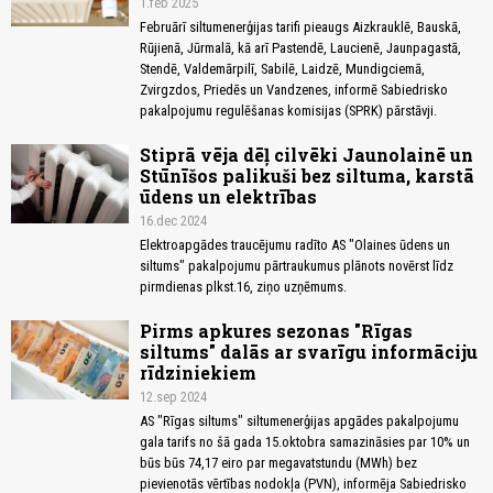
1.feb 2025
Februārī siltumenerģijas tarifi pieaugs Aizkrauklē, Bauskā,
Rūjienā, Jūrmalā, kā arī Pastendē, Laucienē, Jaunpagastā,
Stendē, Valdemārpilī, Sabilē, Laidzē, Mundigciemā,
Zvirgzdos, Priedēs un Vandzenes, informē Sabiedrisko
pakalpojumu regulēšanas komisijas (SPRK) pārstāvji.
Stiprā vēja dēļ cilvēki Jaunolainē un
Stūnīšos palikuši bez siltuma, karstā
ūdens un elektrības
16.dec 2024
Elektroapgādes traucējumu radīto AS "Olaines ūdens un
siltums" pakalpojumu pārtraukumus plānots novērst līdz
pirmdienas plkst.16, ziņo uzņēmums.
Pirms apkures sezonas "Rīgas
siltums" dalās ar svarīgu informāciju
rīdziniekiem
12.sep 2024
AS "Rīgas siltums" siltumenerģijas apgādes pakalpojumu
gala tarifs no šā gada 15.oktobra samazināsies par 10% un
būs būs 74,17 eiro par megavatstundu (MWh) bez
pievienotās vērtības nodokļa (PVN), informēja Sabiedrisko