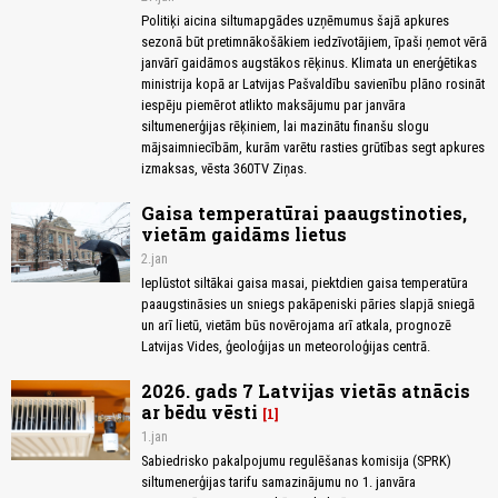
Politiķi aicina siltumapgādes uzņēmumus šajā apkures
sezonā būt pretimnākošākiem iedzīvotājiem, īpaši ņemot vērā
janvārī gaidāmos augstākos rēķinus. Klimata un enerģētikas
ministrija kopā ar Latvijas Pašvaldību savienību plāno rosināt
iespēju piemērot atlikto maksājumu par janvāra
siltumenerģijas rēķiniem, lai mazinātu finanšu slogu
mājsaimniecībām, kurām varētu rasties grūtības segt apkures
izmaksas, vēsta 360TV Ziņas.
Gaisa temperatūrai paaugstinoties,
vietām gaidāms lietus
2.jan
Ieplūstot siltākai gaisa masai, piektdien gaisa temperatūra
paaugstināsies un sniegs pakāpeniski pāries slapjā sniegā
un arī lietū, vietām būs novērojama arī atkala, prognozē
Latvijas Vides, ģeoloģijas un meteoroloģijas centrā.
2026. gads 7 Latvijas vietās atnācis
ar bēdu vēsti
1
1.jan
Sabiedrisko pakalpojumu regulēšanas komisija (SPRK)
siltumenerģijas tarifu samazinājumu no 1. janvāra