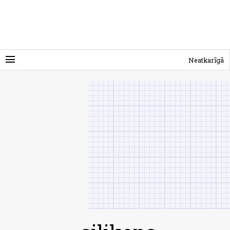
menu
Neatkarīgā