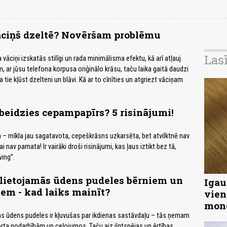
āciņš dzeltē? Novēršam problēmu
Las
 vāciņi izskatās stilīgi un rada minimālisma efektu, kā arī atļauj
m, ar jūsu telefona korpusa oriģinālo krāsu, taču laika gaitā daudzi
 tie kļūst dzelteni un blāvi. Kā ar to cīnīties un atgriezt vāciņam
a beidzies cepampapīrs? 5 risinājumi!
 – mīkla jau sagatavota, cepeškrāsns uzkarsēta, bet atvilktnē nav
 nav pamata! Ir vairāki droši risinājumi, kas ļaus iztikt bez tā,
ving”.
 lietojamās ūdens pudeles bērniem un
Igau
em - kad laiks mainīt?
vien
mon
as ūdens pudeles ir kļuvušas par ikdienas sastāvdaļu – tās ņemam
orta nodarbībām un ceļojumos. Taču aiz ilgtspējas un ērtības