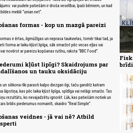
ājums: vai pudele patiešām ir droša veselībai, īpaši bērniem, un kad
Atbildes meklē “unian.net”.
pšanas formas - kop un mazgā pareizi
rmas ir ērtas, ilgmūžīgas un neprasa taukvielas, tomēr tikai tad, ja
reti forma ar laiku kļūst lipīga, sāk smaržot pēc vecas eļļas vai
 var novērst ar pareizu kopšanas rutīnu, raksta “BBC Food”.
Fisk
ederumi kļūst lipīgi? Skaidrojums par
brīd
dalīšanos un tauku oksidāciju
un silikona rīki parasti kalpo diezgan ilgi, taču gandrīz katram
a lāpstiņa, kas pēc laika kļūst lipīga, spīdīga vai nelāgi smaržo. Tas
aiņu rezultāts, ko nevajadzētu ignorēt. Lūk, kas patiešām notiek un
stais brīdis piederumus nomainīt, skaidro “Real Simple”.
pšanas veidnes - jā vai nē? Atbild
sperti