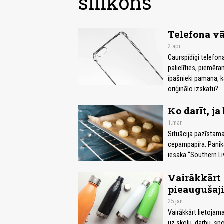
silikons
Telefona v
2.apr
Caurspīdīgi telefona
palielīties, piemēra
īpašnieki pamana, ka
oriģinālo izskatu?
Ko darīt, j
1.mar
Situācija pazīstama
cepampapīra. Panikai
iesaka “Southern Li
Vairākkārt
pieaugušaji
25.jan
Vairākkārt lietojam
uz skolu, darbu, sp