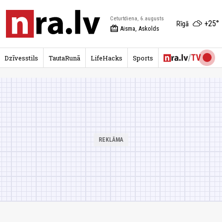
Ceturtdiena, 6.augusts
+25°
Rīgā
redeem
Aisma, Askolds
Dzīvesstils
TautaRunā
LifeHacks
Sports