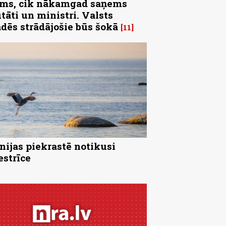
ms, cik nākamgad saņems
tāti un ministri. Valsts
ādēs strādājošie būs šokā
11
nijas piekrastē notikusi
strīce