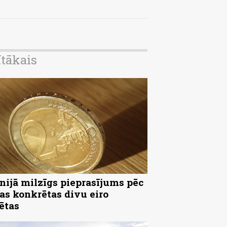
ītākais
nijā milzīgs pieprasījums pēc
as konkrētas divu eiro
ētas