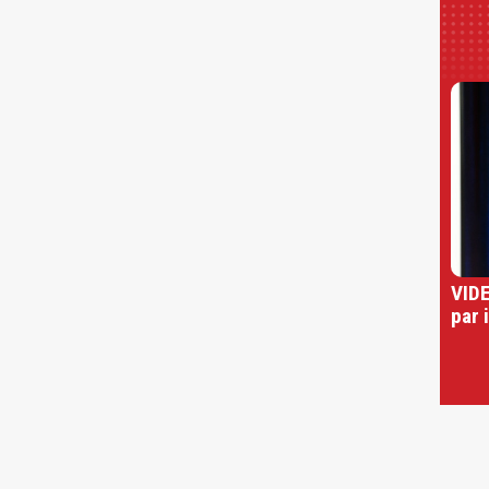
VIDE
par 