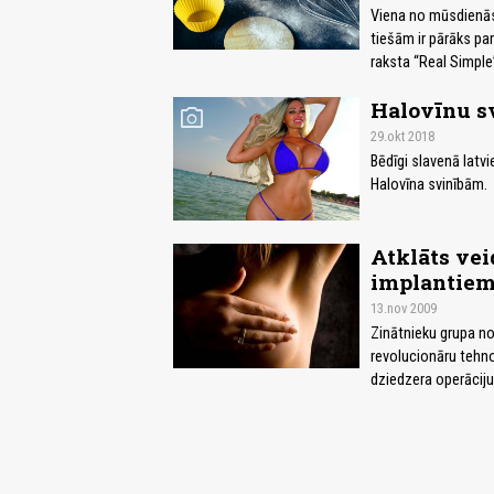
Viena no mūsdienās
tiešām ir pārāks pa
raksta “Real Simple
Halovīnu svi
photo_camera
29.okt 2018
Bēdīgi slavenā latvi
Halovīna svinībām.
Atklāts vei
implantie
13.nov 2009
Zinātnieku grupa no 
revolucionāru tehno
dziedzera operāciju 