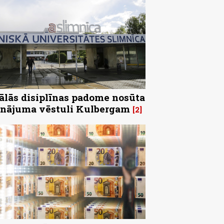
ālās disiplīnas padome nosūta
inājuma vēstuli Kulbergam
2