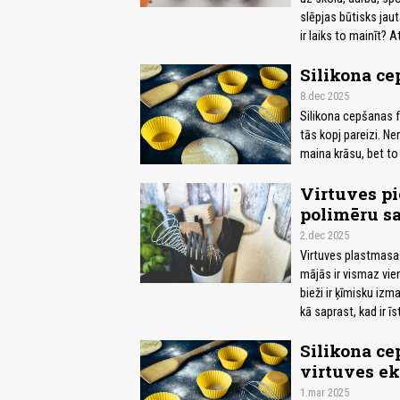
slēpjas būtisks jaut
ir laiks to mainīt? 
Silikona ce
8.dec 2025
Silikona cepšanas fo
tās kopj pareizi. Ne
maina krāsu, bet to
Virtuves pi
polimēru sa
2.dec 2025
Virtuves plastmasas 
mājās ir vismaz vien
bieži ir ķīmisku izm
kā saprast, kad ir ī
Silikona ce
virtuves ek
1.mar 2025