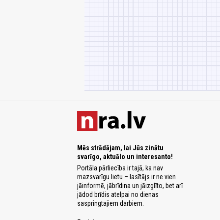
Mēs strādājam, lai Jūs zinātu
svarīgo, aktuālo un interesanto!
Portāla pārliecība ir tajā, ka nav
mazsvarīgu lietu – lasītājs ir ne vien
jāinformē, jābrīdina un jāizglīto, bet arī
jādod brīdis atelpai no dienas
saspringtajiem darbiem.