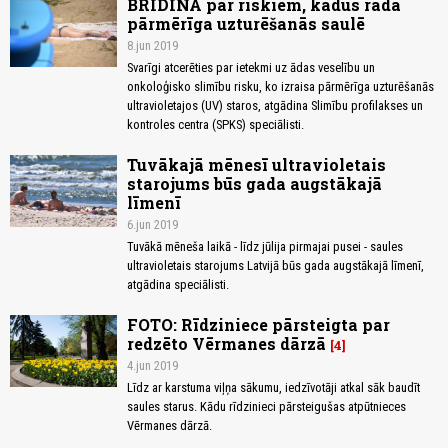
BRĪDINA par riskiem, kādus rada
pārmērīga uzturēšanās saulē
8.jun 2019
Svarīgi atcerēties par ietekmi uz ādas veselību un
onkoloģisko slimību risku, ko izraisa pārmērīga uzturēšanās
ultravioletajos (UV) staros, atgādina Slimību profilakses un
kontroles centra (SPKS) speciālisti.
Tuvākajā mēnesī ultravioletais
starojums būs gada augstākajā
līmenī
6.jun 2019
Tuvākā mēneša laikā - līdz jūlija pirmajai pusei - saules
ultravioletais starojums Latvijā būs gada augstākajā līmenī,
atgādina speciālisti.
FOTO: Rīdziniece pārsteigta par
redzēto Vērmanes dārzā
4
4.jun 2019
Līdz ar karstuma viļņa sākumu, iedzīvotāji atkal sāk baudīt
saules starus. Kādu rīdzinieci pārsteigušas atpūtnieces
Vērmanes dārzā.