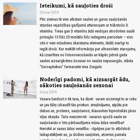
Ieteikumi, kā sauļoties droši
29.mai 2019
Pēc ziemas tā vien alkstam saules un garas sauļošanās
stundas vajadzības gadījumā attaisnojam ar trūkstošo D
vitamīnu. Tiesa gan D vitamīns ādā veidojas atrodoties saulē
pirmajās 15 līdz 20 minūtēs līdz iedeguma periodam – viss
cits ir vien mūsdienu skaistuma elements, tādēļ svarīgi to
iegūt droši. Kur meklēt informāciju par ultravioleto starojumu,
kā izvairīties no fotonovecošanās un kāpēc pērnā gada
saules aizsargkrēms šovasar no saules nepasargās, stāsta
"Euroaptiekas" farmaceite Ieva Zvagule.
Noderīgi padomi, kā aizsargāt ādu,
sākoties sauļošanās sezonai
9.mai 2019
Vasara beidzot ir tik tuvu, ka šķiet - varam aizsniegt to ar roku
un jau tūliņ izbaudīt tās priekus: atvaļinājumu, atpūtu pie
dabas un, protams, sauļošanos, klausoties hipnotiskās jūras
viļņu skaņās. Taču neaizmirsti - vasaras spožā saule un
sauļošanās ir īsts pārbaudījums mūsu ādas veselībai!
Neriskē ar savas ādas veselību - rūpējies par to atbilstoši
laikapstākļiem un, ja dodies sauļoties, atceries pamata