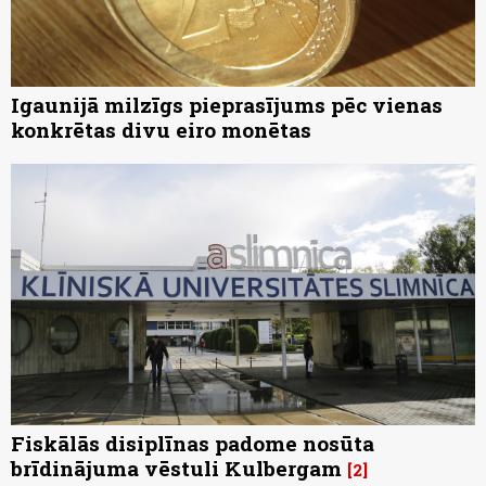
Igaunijā milzīgs pieprasījums pēc vienas
konkrētas divu eiro monētas
Fiskālās disiplīnas padome nosūta
brīdinājuma vēstuli Kulbergam
2