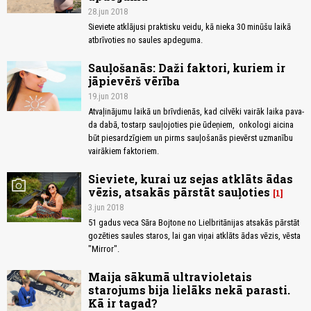
28.jun 2018
Sieviete atklājusi praktisku veidu, kā nieka 30 minūšu laikā
atbrīvoties no saules apdeguma.
Sauļošanās: Daži faktori, kuriem ir
jāpievērš vērība
19.jun 2018
At­va­ļi­nā­ju­mu lai­kā un brīv­die­nās, kad cil­vē­ki vai­rāk lai­ka pa­va­
da da­bā, to­starp sau­ļo­jo­ties pie ūde­ņiem, on­ko­lo­gi ai­ci­na
būt pie­sar­dzī­giem un pirms sau­ļo­ša­nās pie­vērst uz­ma­nī­bu
vai­rā­kiem fak­to­riem.
Sieviete, kurai uz sejas atklāts ādas
photo_camera
vēzis, atsakās pārstāt sauļoties
1
3.jun 2018
51 gadus veca Sāra Bojtone no Lielbritānijas atsakās pārstāt
gozēties saules staros, lai gan viņai atklāts ādas vēzis, vēsta
"Mirror".
Maija sākumā ultravioletais
starojums bija lielāks nekā parasti.
Kā ir tagad?