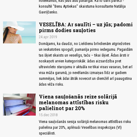
noteikumus, kas ļaus ādu pasargāt. Kā to darīt pareizi -
konsultē "Benu Aptiekas" skaistuma konsultante Natālija
Gavriļčenko.
VESELĪBA: Ar saulīti – uz jūs; padomi
pirms dodies sauļoties
24.apr 2019
Domājams, ka daudzi, no Lieldienu brīvdienām atgriežoties
un ieskatoties spogulī, pamanīja pirmo iedegumu. Pagaidām
tas šķiet skaists un veselīgs, taču – tikai šķiet. Ādas ārsti ir
noskaņoti arvien kategoriskāk: ādas aizsardzība pret
ultravioleto starojumu ir aktuāla ne tikai visas vasaras, bet arī
visa mūža garumā, jo nevēlamās izmaiņas līdz ar gadiem
summējas, liek ādai ātrāk novecot un diemžēl arī paaugstina
ādas vēža risku.
Viena sauļošanās reize solārijā
melanomas attīstības risku
palielinot par 20%
15.dec 2018
Viena sauļošanās sesija solārijā melanomas attīstības risku
palielina par 20%, aplēsuši Veselības inspekcijas (VI)
speciālisti.