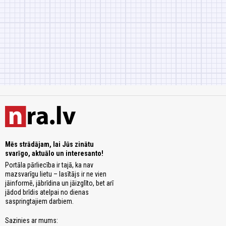
Mēs strādājam, lai Jūs zinātu
svarīgo, aktuālo un interesanto!
Portāla pārliecība ir tajā, ka nav
mazsvarīgu lietu – lasītājs ir ne vien
jāinformē, jābrīdina un jāizglīto, bet arī
jādod brīdis atelpai no dienas
saspringtajiem darbiem.
Sazinies ar mums: