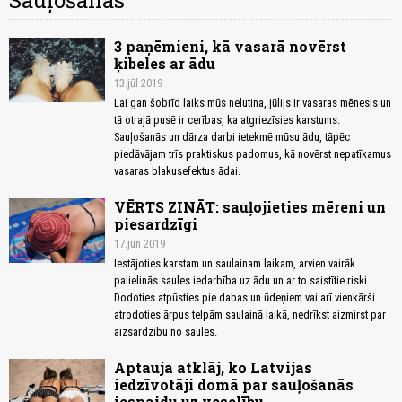
Sauļošanās
3 paņēmieni, kā vasarā novērst
ķibeles ar ādu
13.jūl 2019
Lai gan šobrīd laiks mūs nelutina, jūlijs ir vasaras mēnesis un
tā otrajā pusē ir cerības, ka atgriezīsies karstums.
Sauļošanās un dārza darbi ietekmē mūsu ādu, tāpēc
piedāvājam trīs praktiskus padomus, kā novērst nepatīkamus
vasaras blakusefektus ādai.
VĒRTS ZINĀT: sauļojieties mēreni un
piesardzīgi
17.jun 2019
Iestājoties karstam un saulainam laikam, arvien vairāk
palielinās saules iedarbība uz ādu un ar to saistītie riski.
Dodoties atpūsties pie dabas un ūdeņiem vai arī vienkārši
atrodoties ārpus telpām saulainā laikā, nedrīkst aizmirst par
aizsardzību no saules.
Aptauja atklāj, ko Latvijas
iedzīvotāji domā par sauļošanās
iespaidu uz veselību