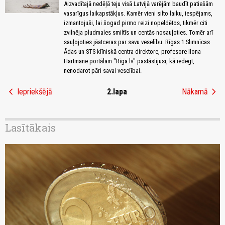
Aizvadītajā nedēļā teju visā Latvijā varējām baudīt patiešām
vasarīgus laikapstākļus. Kamēr vieni silto laiku, iespējams,
izmantojuši, lai šogad pirmo reizi nopeldētos, tikmēr citi
zvilnēja pludmales smiltīs un centās nosauļoties. Tomēr arī
sauļojoties jāatceras par savu veselību. Rīgas 1.Slimnīcas
Ādas un STS klīniskā centra direktore, profesore Ilona
Hartmane portālam "Rīga.lv" pastāstījusi, kā iedegt,
nenodarot pāri savai veselībai.
chevron_left
chevron_right
Iepriekšējā
2.lapa
Nākamā
Lasītākais