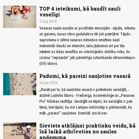
TOP 4 ieteikumi, kā baudīt sauli
veselīgi
5.aug 2018
Vasaras saule saistās ar pozitīvām emocijām - atpūtu, siltumu
un gaismu, kuras citos gadalaikos tik ļoti pietrūkst. Tāpēc
saprotama ir vēlme vasaras mēnešos smelties sauli
maksimāli daudz un intensīvi, taču jāatceras arī par tās
ietekmi uz ādas veselību un onkoloģisko slimību risku, ko
izraisa “cepšanās” jeb pārmērīga uzturēšanās ultravioletajos
(UV) staros.
Padomi, kā pareizi sauļoties vasarā
30.jun 2018
„Runāt par to, kā sauļoties vasarā ir pietiekami sarežģīti, -
atzīmē Ludmila Stavro - Freiberga, kosmetoloģe un „Panacea
Pro” klīnikas vadītāja. Sarežģīti ne tāpēc, ka sarežģīta ir pati
tēma, bet tāpēc, ka visi Latvijas iedzīvotāji ir pārliecināti, ka
māk „pareizi” sauļoties. Diemžēl, tas tā nav.
Sieviete atklājusi praktisku veidu, kā
photo_camera
īsā laikā atbrīvoties no saules
apdeguma