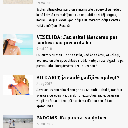
19.mai 2018
Saules ultravioletā starojuma intensitāte pēdējo divu nedēļu
laikā Latvijā nav mainījusies un saglabājas vidēji augsta,
liecina Latvijas Vides, ģeoloģijas un meteoroloģijas centra
veiktie mērījumi Rucavā.
VESELĪBA: Jau atkal jāatceras par
sauļošanās piesardzību
9.mai 2018
Es jau to visu zinu – gribas teikt, kad ādas ārsti, onkologi,
acu ārsti un citu specialitāšu mediķi kārtējo reizi atgādina par
piesardzību, kas jāievēro, uzturoties saulē.
KO DARĪT, ja saulē gadījies apdegt?
2.aug 2017
Šovasar ikvienu silto dienu gribas izbaudīt dubultā, tomēr ir
svarīgi atcerēties, ka, pārāk ilgi uzturoties saulē, pavisam
viegli ir pārsauļoties, gūt karstuma dūrienus un ādas
apdegumus.
PADOMS: Kā pareizi sauļoties
22.mai 2017