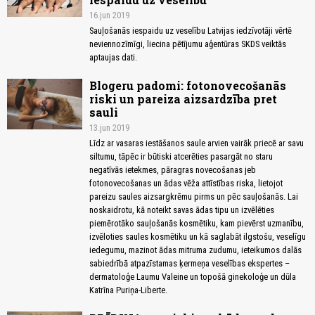
16.jun 2019
Sauļošanās iespaidu uz veselību Latvijas iedzīvotāji vērtē
neviennozīmīgi, liecina pētījumu aģentūras SKDS veiktās
aptaujas dati.
Blogeru padomi: fotonovecošanās
riski un pareiza aizsardzība pret
sauli
13.jun 2019
Līdz ar vasaras iestāšanos saule arvien vairāk priecē ar savu
siltumu, tāpēc ir būtiski atcerēties pasargāt no staru
negatīvās ietekmes, pāragras novecošanas jeb
fotonovecošanas un ādas vēža attīstības riska, lietojot
pareizu saules aizsargkrēmu pirms un pēc sauļošanās. Lai
noskaidrotu, kā noteikt savas ādas tipu un izvēlēties
piemērotāko sauļošanās kosmētiku, kam pievērst uzmanību,
izvēloties saules kosmētiku un kā saglabāt ilgstošu, veselīgu
iedegumu, mazinot ādas mitruma zudumu, ieteikumos dalās
sabiedrībā atpazīstamas ķermeņa veselības ekspertes –
dermatoloģe Laumu Valeine un topošā ginekoloģe un dūla
Katrīna Puriņa-Liberte.