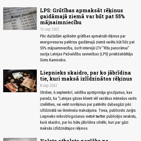
LPS: Grūtības apmaksāt rēķinus
gaidāmajā ziemā var būt pat 55%
mājsaimniecību
13.sep 2022
Pēc dažādām aplēsēm grūtības apmaksāt rēķinus par
energoresursu patēriņu gaidāmajā ziemā varētu būt līdz pat
55% mājsaimniecību, šorīt intervijā LTV "Rīta panorāmai"
sacīja Latvijas Pašvaldību savienības (LPS) priekšsēdētājs
Gints Kaminskis.
Liepnieks skaidro, par ko jābrīdina
tie, kuri maksā izlīdzinātos rēķinus
8.sep 2022
Otrdien, 6.septembrī, valdība apstiprināja grozījumus, kas
paredz, ka "Latvijas gāzes klienti vēl vairākus mēnešus varēs
izvēlēties, vai veikt norēķinus par patērēto dabasgāzi pēc
izlīdzinātā vai ikmēneša maksājuma. Tiesa, publicists Jurģis
Liepnieks mikroblogošanas vietnē twitter publicējis ierakstu,
kurā skaidro, par ko būtu jābrīdina cilvēki, kuri par gāzi
maksās izlīdzinātajos rēķinos.
Valsts atbalsts neglābs no