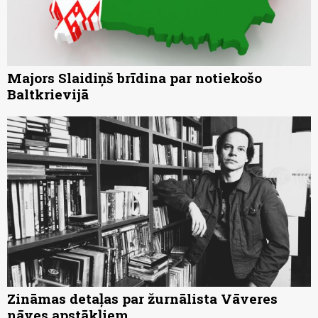
Majors Slaidiņš brīdina par notiekošo
Baltkrievijā
Zināmas detaļas par žurnālista Vāveres
nāves apstākļiem