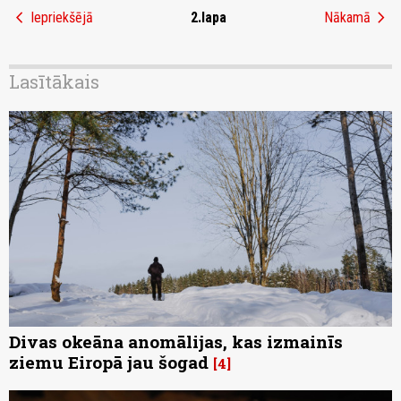
chevron_left
chevron_right
Iepriekšējā
2.lapa
Nākamā
Lasītākais
Divas okeāna anomālijas, kas izmainīs
ziemu Eiropā jau šogad
4