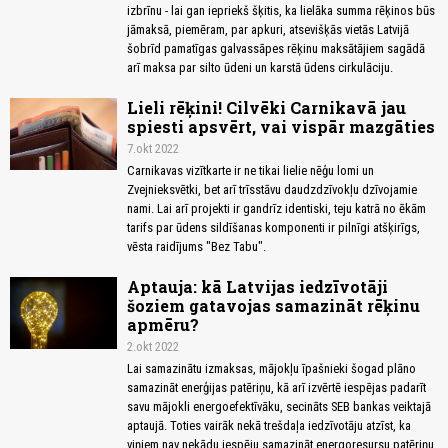
izbrīnu - lai gan iepriekš šķitis, ka lielāka summa rēķinos būs
jāmaksā, piemēram, par apkuri, atsevišķās vietās Latvijā
šobrīd pamatīgas galvassāpes rēķinu maksātājiem sagādā
arī maksa par silto ūdeni un karstā ūdens cirkulāciju.
Lieli rēķini! Cilvēki Carnikavā jau
spiesti apsvērt, vai vispār mazgāties
7.okt 2022
Carnikavas vizītkarte ir ne tikai lielie nēģu lomi un
Zvejnieksvētki, bet arī trīsstāvu daudzdzīvokļu dzīvojamie
nami. Lai arī projekti ir gandrīz identiski, teju katrā no ēkām
tarifs par ūdens sildīšanas komponenti ir pilnīgi atšķirīgs,
vēsta raidījums "Bez Tabu".
Aptauja: kā Latvijas iedzīvotāji
šoziem gatavojas samazināt rēķinu
apmēru?
2.okt 2022
Lai samazinātu izmaksas, mājokļu īpašnieki šogad plāno
samazināt enerģijas patēriņu, kā arī izvērtē iespējas padarīt
savu mājokli energoefektīvāku, secināts SEB bankas veiktajā
aptaujā. Toties vairāk nekā trešdaļa iedzīvotāju atzīst, ka
viņiem nav nekādu iespēju samazināt energoresursu patēriņu