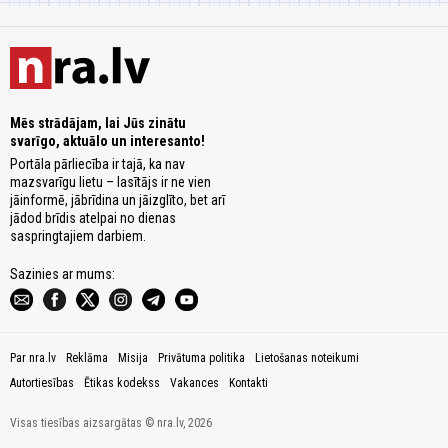
Mēs strādājam, lai Jūs zinātu
svarīgo, aktuālo un interesanto!
Portāla pārliecība ir tajā, ka nav
mazsvarīgu lietu – lasītājs ir ne vien
jāinformē, jābrīdina un jāizglīto, bet arī
jādod brīdis atelpai no dienas
saspringtajiem darbiem.
Sazinies ar mums:
Par nra.lv
Reklāma
Misija
Privātuma politika
Lietošanas noteikumi
Autortiesības
Ētikas kodekss
Vakances
Kontakti
Visas tiesības aizsargātas © nra.lv, 2026