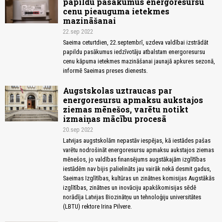
papildu pasākumus energoresursu
cenu pieauguma ietekmes
mazināšanai
22.sep 2022
Saeima ceturtdien, 22.septembrī, uzdeva valdībai izstrādāt
papildu pasākumus iedzīvotāju atbalstam energoresursu
cenu kāpuma ietekmes mazināšanai jaunajā apkures sezonā,
informē Saeimas preses dienests.
Augstskolas uztraucas par
energoresursu apmaksu aukstajos
ziemas mēnešos, varētu notikt
izmaiņas mācību procesā
20.sep 2022
Latvijas augstskolām nepastāv iespējas, kā iestādes pašas
varētu nodrošināt energoresursu apmaksu aukstajos ziemas
mēnešos, jo valdības finansējums augstākajām izglītības
iestādēm nav bijis palielināts jau vairāk nekā desmit gadus,
Saeimas Izglītības, kultūras un zinātnes komisijas Augstākās
izglītības, zinātnes un inovāciju apakškomisijas sēdē
norādīja Latvijas Biozinātņu un tehnoloģiju universitātes
(LBTU) rektore Irina Pilvere.