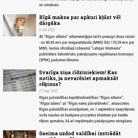
un izmaksas.
Rīgā maksa par apkuri kļūst vēl
dārgāka
2.okt 2022
AS "Rīgas siltums" siltumenerģijas tarifs pieaugs divas reizes
- no 85,45 eiro par megavatstundu (MWh) līdz 170,59 eiro par
MWh, liecina oficiālajā izdevumā "Latvijas Vēstnesis"
publicētais Sabiedrisko pakalpojumu regulēšanas komisijas
(SPRK) padomes lēmums.
Svarīga ziņa rīdziniekiem! Kas
notiks, ja nevarēsiet apmaksāt
rēķinus?
27.sep 2022
Rīgas pašvaldības kapitālsabiedrības "Rīgas siltums",
"Rīgas ūdens" un "Rīgas namu pārvaldnieks", atsaucoties
Rīgas pašvaldības aicinājumam, no 1.septembra neaprēķinās
soda naudas un kavējuma procentus klientiem par kavētu
rēķinu apmaksu, kā arī nepārtrauks pakalpojumu sniegšanu.
Saeima uzdod valdībai izstrādāt