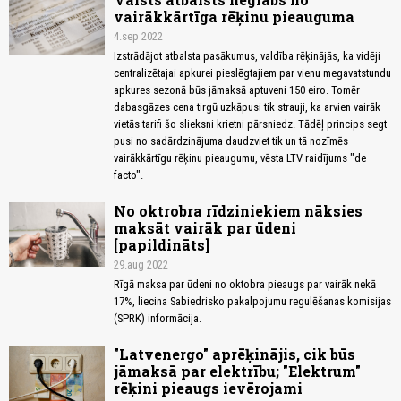
vairākkārtīga rēķinu pieauguma
4.sep 2022
Izstrādājot atbalsta pasākumus, valdība rēķinājās, ka vidēji
centralizētajai apkurei pieslēgtajiem par vienu megavatstundu
apkures sezonā būs jāmaksā aptuveni 150 eiro. Tomēr
dabasgāzes cena tirgū uzkāpusi tik strauji, ka arvien vairāk
vietās tarifi šo slieksni krietni pārsniedz. Tādēļ princips segt
pusi no sadārdzinājuma daudzviet tik un tā nozīmēs
vairākkārtīgu rēķinu pieaugumu, vēsta LTV raidījums "de
facto".
No oktrobra rīdziniekiem nāksies
maksāt vairāk par ūdeni
[papildināts]
29.aug 2022
Rīgā maksa par ūdeni no oktobra pieaugs par vairāk nekā
17%, liecina Sabiedrisko pakalpojumu regulēšanas komisijas
(SPRK) informācija.
"Latvenergo" aprēķinājis, cik būs
jāmaksā par elektrību; "Elektrum"
rēķini pieaugs ievērojami