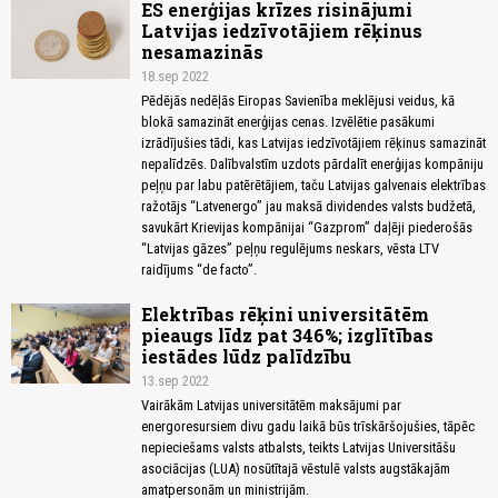
ES enerģijas krīzes risinājumi
Latvijas iedzīvotājiem rēķinus
nesamazinās
18.sep 2022
Pēdējās nedēļās Eiropas Savienība meklējusi veidus, kā
blokā samazināt enerģijas cenas. Izvēlētie pasākumi
izrādījušies tādi, kas Latvijas iedzīvotājiem rēķinus samazināt
nepalīdzēs. Dalībvalstīm uzdots pārdalīt enerģijas kompāniju
peļņu par labu patērētājiem, taču Latvijas galvenais elektrības
ražotājs “Latvenergo” jau maksā dividendes valsts budžetā,
savukārt Krievijas kompānijai “Gazprom” daļēji piederošās
“Latvijas gāzes” peļņu regulējums neskars, vēsta LTV
raidījums “de facto”.
Elektrības rēķini universitātēm
pieaugs līdz pat 346%; izglītības
iestādes lūdz palīdzību
13.sep 2022
Vairākām Latvijas universitātēm maksājumi par
energoresursiem divu gadu laikā būs trīskāršojušies, tāpēc
nepieciešams valsts atbalsts, teikts Latvijas Universitāšu
asociācijas (LUA) nosūtītajā vēstulē valsts augstākajām
amatpersonām un ministrijām.