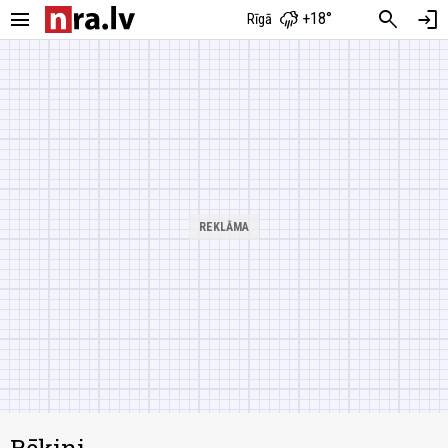
menu
search
login
+18°
Rīgā