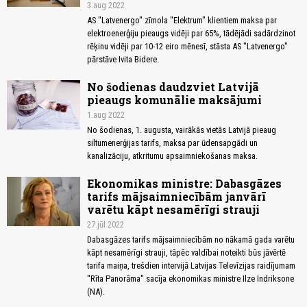
3.aug 2022
AS "Latvenergo" zīmola "Elektrum" klientiem maksa par
elektroenerģiju pieaugs vidēji par 65%, tādējādi sadārdzinot
rēķinu vidēji par 10-12 eiro mēnesī, stāsta AS "Latvenergo"
pārstāve Ivita Bidere.
No šodienas daudzviet Latvijā
pieaugs komunālie maksājumi
1.aug 2022
No šodienas, 1. augusta, vairākās vietās Latvijā pieaug
siltumenerģijas tarifs, maksa par ūdensapgādi un
kanalizāciju, atkritumu apsaimniekošanas maksa.
Ekonomikas ministre: Dabasgāzes
tarifs mājsaimniecībām janvārī
varētu kāpt nesamērīgi strauji
27.jūl 2022
Dabasgāzes tarifs mājsaimniecībām no nākamā gada varētu
kāpt nesamērīgi strauji, tāpēc valdībai noteikti būs jāvērtē
tarifa maiņa, trešdien intervijā Latvijas Televīzijas raidījumam
"Rīta Panorāma" sacīja ekonomikas ministre Ilze Indriksone
(NA).