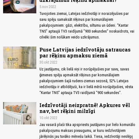
5.nov 2022
Tuvojoties ziemai, Latvijas iedzīvotāji ir noraizējušies par
savu spēju samaksāt rēķinus par komunālajiem
pakalpojumiem: gāzi, elektrību, siltumu un ūdeni. “Kantar
TNS” aptaujā TV3 raidījumā "900 sekundes" noskaidrots, vai
cilvēki šim nolūkam veido uzkrājumus.
Puse Latvijas iedzīvotāju satraucas
par rēķinu apmaksu ziemā
30.okt 2022
Uz jautājumu, cik lielā viņi ir norūpējušies par savu, savas
ģimenes spēju apmaksāt rēķinus par komunālajiem
pakalpojumiem šajā rudens-ziemas sezonā, 52% Latvijas
iedzīvotāju ir atbildējuši, ka ir lielā mērā norūpējušies, vēsta
“Kantar TNS” aptauja TV3 raidījumā "900 sekundes".
Iedzīvotāji neizpratnē! Apkures vēl
nav, bet rēķini milzīgi
10.okt 2022
Jau vasarā plaši tika apspriests jautājums par lielo komunālo
pakalpojumu maksas pieaugumu, ar kuru iedzīvotājiem
jārēķinās jau tuvāko mēnešu laikā. Tiesa, iedzīvotāji neslēpj