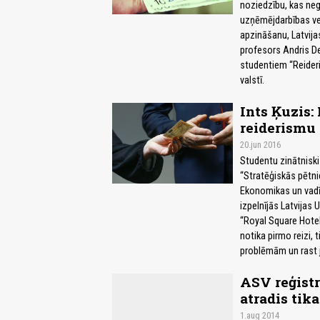
noziedzību, kas neg
uzņēmējdarbības vei
apzināšanu, Latvija
profesors Andris De
studentiem “Reideri
valstī.
Ints Ķuzis:
reiderismu
20.jun 2016
Studentu zinātniski
“Stratēģiskās pētni
Ekonomikas un vadīb
izpelnījās Latvijas
“Royal Square Hotel
notika pirmo reizi, 
problēmām un rast 
ASV reģistr
atradis tik
1.aug 2014