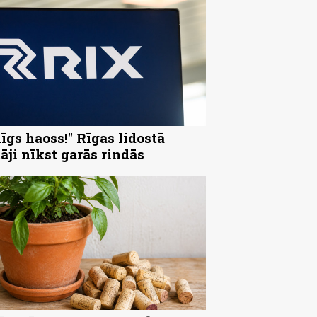
nīgs haoss!" Rīgas lidostā
tāji nīkst garās rindās