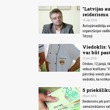
"Latvijas a
reiderismu
15.okt 2018
Autopārvadātāju as
organizācijas vadību
Trēziņš.
Viedoklis: 
var būt pas
13.jun 2018
Otrdien, 12.jūnijā, 
veikusi kratīšanu "V
pārstāvji sniedz pl
viedoklis, ka notiku
5 priekšlik
28.jun 2016
Reiderisms jeb pre
samazināšanos valst