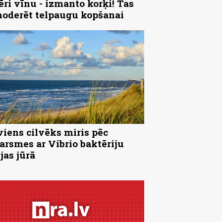
ēri vīnu - izmanto korķi! Tas
noderēt telpaugu kopšanai
viens cilvēks miris pēc
arsmes ar Vibrio baktēriju
jas jūrā