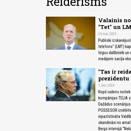
Reiderisms
Valainis no
"Tet" un L
25.mar 2025
Publiski izskanējus
telefons" (LMT) kapi
tirgus dalībnieki u
medijiem sacīja eko
"Tas ir rei
prezidentu 
1.dec 2024
Kopš rudens notiek
kompānijas TELIA sar
Dažādus scenārijus 
POSSESOR izvēlētie 
iepazīstināta Valdīb
skandināvi no amat
Bergs intervijā “Nek