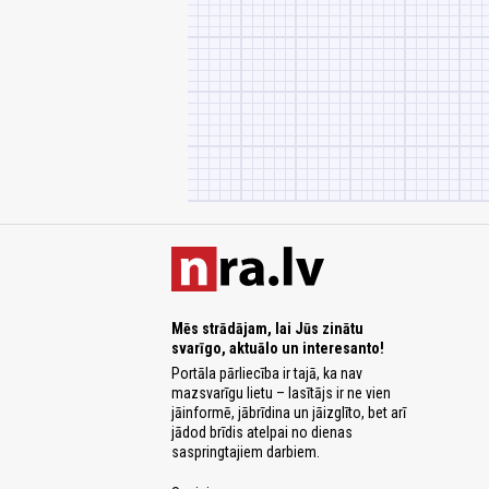
Mēs strādājam, lai Jūs zinātu
svarīgo, aktuālo un interesanto!
Portāla pārliecība ir tajā, ka nav
mazsvarīgu lietu – lasītājs ir ne vien
jāinformē, jābrīdina un jāizglīto, bet arī
jādod brīdis atelpai no dienas
saspringtajiem darbiem.