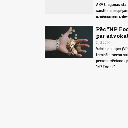
ASV Oregonas štatā 
saistīts ar iespēja
uzņēmumiem izdevie
Pēc "NP Fo
par advokā
2.jūl 2014
Valsts policijas (
kriminālprocesu sai
personu vēršanos p
"NP Foods".