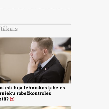
ītākais
s īsti bija tehniskās ķibeles
rnieku robežkontroles
ktā?
2