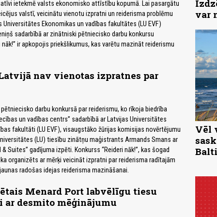
Izdz
atīvi ietekmē valsts ekonomisko attīstību kopumā. Lai pasargātu
var 
cējus valstī, veicinātu vienotu izpratni un reiderisma problēmu
s Universitātes Ekonomikas un vadības fakultātes (LU EVF)
niņš sadarbībā ar zinātniski pētniecisko darbu konkursu
 nāk!” ir apkopojis priekšlikumus, kas varētu mazināt reiderismu
 Latvijā nav vienotas izpratnes par
 pētniecisko darbu konkursā par reiderismu, ko rīkoja biedrība
ecības un vadības centrs” sadarbībā ar Latvijas Universitātes
Vēl 
as fakultāti (LU EVF), visaugstāko žūrijas komisijas novērtējumu
sask
 Universitātes (LU) tiesību zinātņu maģistrants Armands Smans ar
Balti
 & Suites” gadījuma izpēti. Konkurss “Reideri nāk!”, kas šogad
tika organizēts ar mērķi veicināt izpratni par reiderisma radītajām
jaunas radošas idejas reiderisma mazināšanai.
ētais Menard Port labvēlīgu tiesu
ai ar desmito mēģinājumu