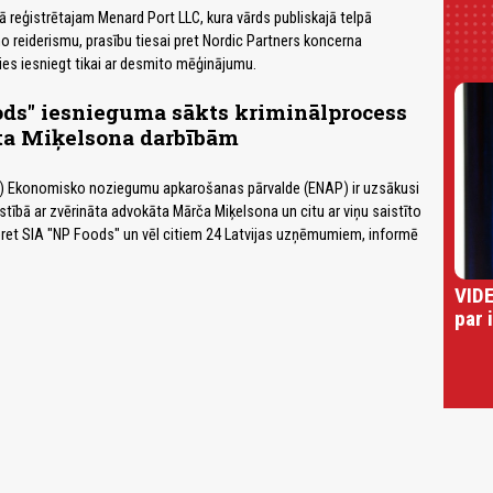
reģistrētajam Menard Port LLC, kura vārds publiskajā telpā
mo reiderismu, prasību tiesai pret Nordic Partners koncerna
s iesniegt tikai ar desmito mēģinājumu.
ods" iesnieguma sākts kriminālprocess
ta Miķelsona darbībām
VP) Ekonomisko noziegumu apkarošanas pārvalde (ENAP) ir uzsākusi
stībā ar zvērināta advokāta Mārča Miķelsona un citu ar viņu saistīto
ret SIA "NP Foods" un vēl citiem 24 Latvijas uzņēmumiem, informē
VIDE
par 