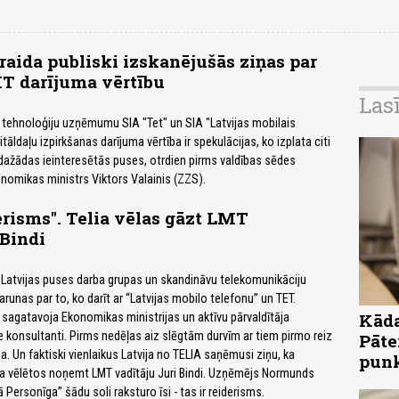
raida publiski izskanējušās ziņas par
MT darījuma vērtību
Las
ī tehnoloģiju uzņēmumu SIA "Tet" un SIA "Latvijas mobilais
tāldaļu izpirkšanas darījuma vērtība ir spekulācijas, ko izplata citi
n dažādas ieinteresētās puses, otrdien pirms valdības sēdes
nomikas ministrs Viktors Valainis (ZZS).
derisms". Telia vēlas gāzt LMT
Bindi
 Latvijas puses darba grupas un skandināvu telekomunikāciju
unas par to, ko darīt ar “Latvijas mobilo telefonu” un TET.
Kāda
sagatavoja Ekonomikas ministrijas un aktīvu pārvaldītāja
konsultanti. Pirms nedēļas aiz slēgtām durvīm ar tiem pirmo reiz
Pāte
a. Un faktiski vienlaikus Latvija no TELIA saņēmusi ziņu, ka
pun
a vēlētos noņemt LMT vadītāju Juri Bindi. Uzņēmējs Normunds
ā Personīga” šādu soli raksturo īsi - tas ir reiderisms.