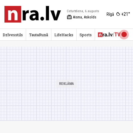
Ceturtdiena, 6.augusts
+21°
Rīgā
redeem
Aisma, Askolds
Dzīvesstils
TautaRunā
LifeHacks
Sports