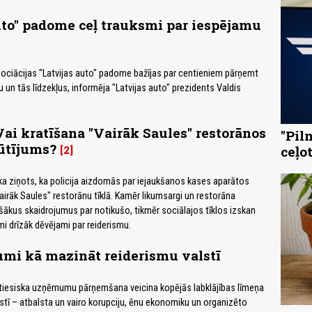
uto" padome ceļ trauksmi par iespējamu
ociācijas "Latvijas auto" padome bažījas par centieniem pārņemt
 un tās līdzekļus, informēja "Latvijas auto" prezidents Valdis
Vai kratīšana "Vairāk Saules" restorānos
"Pil
ūtījums?
2
ceļo
tika ziņots, ka policija aizdomās par iejaukšanos kases aparātos
airāk Saules" restorānu tīklā. Kamēr likumsargi un restorāna
ašākus skaidrojumus par notikušo, tikmēr sociālajos tīklos izskan
mi drīzāk dēvējami par reiderismu.
umi kā mazināt reiderismu valstī
ttiesiska uzņēmumu pārņemšana veicina kopējās labklājības līmeņa
ī – atbalsta un vairo korupciju, ēnu ekonomiku un organizēto