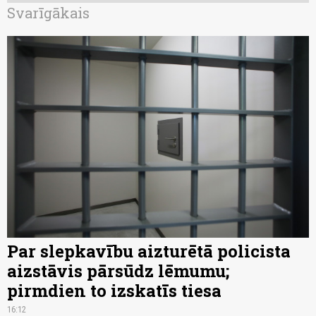
Svarīgākais
Par slepkavību aizturētā policista
aizstāvis pārsūdz lēmumu;
pirmdien to izskatīs tiesa
16:12