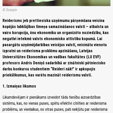
© Scanpix
Reiderisms jeb prettiesiska uzņēmumu pārņemšana veicina
kopējās labklājības līmeņa samazināšanos valstī – atbalsta un
vairo korupciju, ēnu ekonomiku un organizēto noziedzību, kas
negatīvi ietekmē valsts ekonomisko attīstību kopumā. Lai
pasargātu uzņēmējdarbības veicējus valstī, veicinātu vienotu
izpratni un reiderisma problēmu apzināšanu, Latvijas
Universitātes Ekonomikas un vadības fakultātes (LU EVF)
profesors Andris Deniņš sadarbībā ar zinātniski pētniecisko
darbu konkursu studentiem “Reideri nāk!” ir apkopojis
priekšlikumus, kas varētu mazināt reiderismu valstī.
1. Izmaiņas likumos
Likumdevējam ir pienākums izveidot tādu tiesību aizsardzības
sistēmu, kas, no vienas puses, spētu efektīvi cīnīties ar reiderisma
problēmu, un vienlaikus, no otras puses, pati nekļūtu par reiderisma