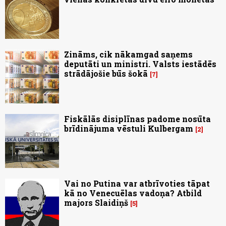
Zināms, cik nākamgad saņems
deputāti un ministri. Valsts iestādēs
strādājošie būs šokā
7
Fiskālās disiplīnas padome nosūta
brīdinājuma vēstuli Kulbergam
2
Vai no Putina var atbrīvoties tāpat
kā no Venecuēlas vadoņa? Atbild
majors Slaidiņš
5