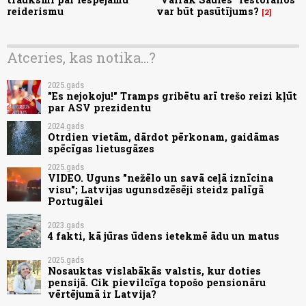
reiderismu
var būt pasūtījums?
2
Atceries, kas notika...?
2025.gads
"Es nejokoju!" Tramps gribētu arī trešo reizi kļūt
par ASV prezidentu
2024.gads
Otrdien vietām, dārdot pērkonam, gaidāmas
spēcīgas lietusgāzes
2025.gads
VIDEO. Uguns "nežēlo un savā ceļā iznīcina
visu"; Latvijas ugunsdzēsēji steidz palīgā
Portugālei
2023.gads
4 fakti, kā jūras ūdens ietekmē ādu un matus
2025.gads
Nosauktas vislabākās valstis, kur doties
pensijā. Cik pievilcīga topošo pensionāru
vērtējumā ir Latvija?