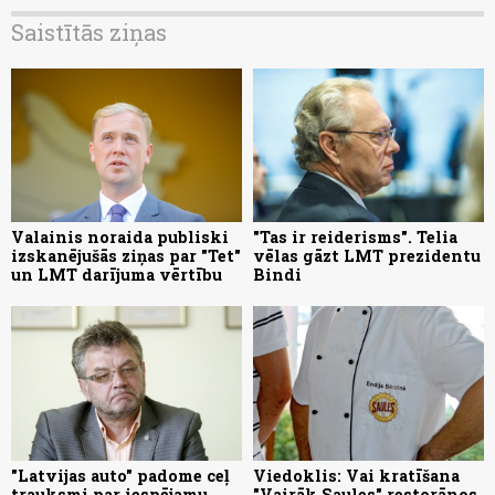
Saistītās ziņas
Valainis noraida publiski
"Tas ir reiderisms". Telia
izskanējušās ziņas par "Tet"
vēlas gāzt LMT prezidentu
un LMT darījuma vērtību
Bindi
"Latvijas auto" padome ceļ
Viedoklis: Vai kratīšana
trauksmi par iespējamu
"Vairāk Saules" restorānos