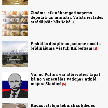
Zināms, cik nākamgad saņems
deputāti un ministri. Valsts iestādēs
strādājošie būs šokā
7
Fiskālās disiplīnas padome nosūta
brīdinājuma vēstuli Kulbergam
2
Vai no Putina var atbrīvoties tāpat
kā no Venecuēlas vadoņa? Atbild
majors Slaidiņš
5
Kādas īsti bija tehniskās ķibeles