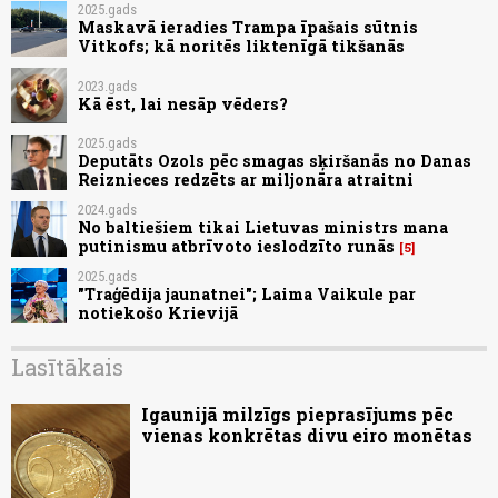
2025.gads
Maskavā ieradies Trampa īpašais sūtnis
Vitkofs; kā noritēs liktenīgā tikšanās
2023.gads
Kā ēst, lai nesāp vēders?
2025.gads
Deputāts Ozols pēc smagas sķiršanās no Danas
Reiznieces redzēts ar miljonāra atraitni
2024.gads
No baltiešiem tikai Lietuvas ministrs mana
putinismu atbrīvoto ieslodzīto runās
5
2025.gads
"Traģēdija jaunatnei"; Laima Vaikule par
notiekošo Krievijā
Lasītākais
Igaunijā milzīgs pieprasījums pēc
vienas konkrētas divu eiro monētas