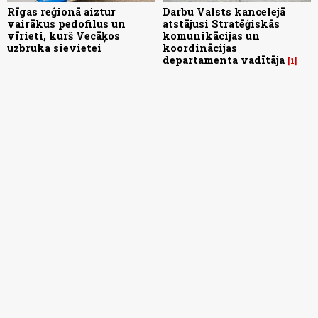
Rīgas reģionā aiztur
Darbu Valsts kancelejā
vairākus pedofilus un
atstājusi Stratēģiskās
vīrieti, kurš Vecāķos
komunikācijas un
uzbruka sievietei
koordinācijas
departamenta vadītāja
1