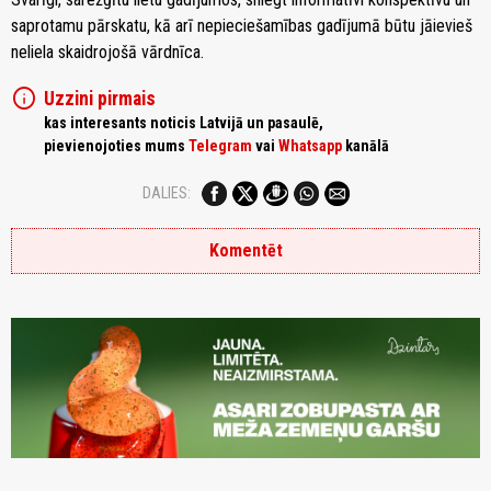
saprotamu pārskatu, kā arī nepieciešamības gadījumā būtu jāievieš
neliela skaidrojošā vārdnīca.
info
Uzzini pirmais
kas interesants noticis Latvijā un pasaulē,
pievienojoties mums
Telegram
vai
Whatsapp
kanālā
DALIES:
Komentēt