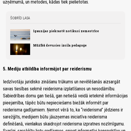
uzņēmumā, un metodes, kādas tiek pielietotas.
ŠOBRĪD LASA
Igaunijas piekrastē notikusi zemestrīce
Mūžībā devusies izcila pedagoģe
5. Mediju atbildība informējot par reiderismu
Iedzīvotāju juridisko zināšanu trūkums un nevēlēšanās aizsargāt
savas tiesības sekmē reiderisma izplatīšanos un nesodāmību.
Sabiedrības domu gan tiešā, gan netiešā veidā ietekmē informācijas
pieejamība, tāpēc būtu nepieciešams biežāk informēt par
reiderisma gadījumiem. Ņemot vērā to, ka “reiderisma” jēdziens ir
sarežģīts, medijiem būtu jāuzņemas iniciatīva reiderisma
definēšanā, vienlaikus skaidrojot reiderisma izpratnes nozīmīgumu.
Svarīgi, sarežģītu lietu gadījumos, sniegt informatīvi konspektīvu un