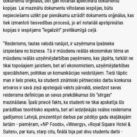
dokumentu orģinālus, bet gan notariāli apliecinātu dokumentu
kopijas. Lai mazinātu dokumentu viltošanas iespējas, būtu
nepieciešams uzlikt par pienākumu uzrādīt dokumentu orģinālus, kas
tiek izmantoti tiesvedības procesā, jo arī notariāli apstiprinātas
kopijas ir iespējams “legalizēt” pretlikumīgā ceļā.
“Reiderisms, tautas valodā runājot, ir uzņēmuma īpašnieka
izspiešana no biznesa. Tā ir mūsdienu reālās ekonomikas tēma un
mūsdienu reālās uzņēmējdarbības paņēmiens, kas jāpēta, turklāt ne
tikai topošajiem juristiem, bet arī ekonomistiem, uzņēmējdarbības
speciālistiem, politikas un komunikācijas veidotājiem. Tieši tāpēc
man ir liels prieks, ka studenti zinātniski pētniecisko darbu konkursa
ietvaros ir savā ziņā apsteiguši valsts pārvaldi, sniedzot savas
reiderisma definīcijas un savus priekšlikumus šīs “sērgas”
mazināšanai. Īpaši priecē fakts, ka studenti ne tikai apskatīja šīs
parādības teorētisko aspektu, bet arī iedziļinājās reālos reiderisma
gadījumos Latvijā, prezentējot darbus par pēdējo gadu skaļākajām
lietām - piemēram, «NP Foods», «Winergy», «Royal Square Hotel &
Suites», par kuru, starp citu, finālā bija pat divu studentu darbi -