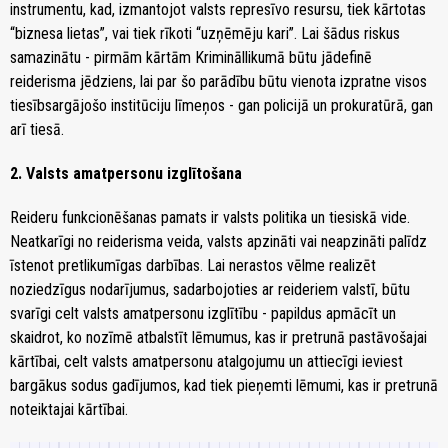
instrumentu, kad, izmantojot valsts represīvo resursu, tiek kārtotas
“biznesa lietas”, vai tiek rīkoti “uzņēmēju kari”. Lai šādus riskus
samazinātu - pirmām kārtām Krimināllikumā būtu jādefinē
reiderisma jēdziens, lai par šo parādību būtu vienota izpratne visos
tiesībsargājošo institūciju līmeņos - gan policijā un prokuratūrā, gan
arī tiesā.
2. Valsts amatpersonu izglītošana
Reideru funkcionēšanas pamats ir valsts politika un tiesiskā vide.
Neatkarīgi no reiderisma veida, valsts apzināti vai neapzināti palīdz
īstenot pretlikumīgas darbības. Lai nerastos vēlme realizēt
noziedzīgus nodarījumus, sadarbojoties ar reideriem valstī, būtu
svarīgi celt valsts amatpersonu izglītību - papildus apmācīt un
skaidrot, ko nozīmē atbalstīt lēmumus, kas ir pretrunā pastāvošajai
kārtībai, celt valsts amatpersonu atalgojumu un attiecīgi ieviest
bargākus sodus gadījumos, kad tiek pieņemti lēmumi, kas ir pretrunā
noteiktajai kārtībai.