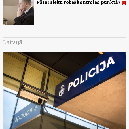
Pāternieku robežkontroles punktā?
5
Latvijā