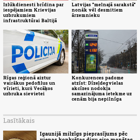
Izlūkdienesti brīdina par
Latvijas "melnajā sarakstā"
iespējamiem Krievijas
nonāk vēl desmitiem
uzbrukumiem
ārzemnieku
infrastruktūrai Baltijā
Rīgas reģionā aiztur
Konkurences padome
vairākus pedofilus un
atzīst: Dīzeļdegvielas
vīrieti, kurš Vecāķos
akcīzes nodokļa
uzbruka sievietei
samazinājuma ietekme uz
cenām bija nepilnīga
Lasītākais
Igaunijā milzīgs pieprasījums pēc
vienas konkrētas divu eiro monētas