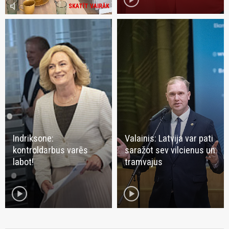
volume_mute
SKATĪT VAIRĀK
Indriksone:
Valainis: Latvija var pati
kontroldarbus varēs
saražot sev vilcienus un
labot!
tramvajus
play_circle
play_circle