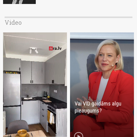
Video
Vai VID gaidāms algu
pieaugums?
play_circle