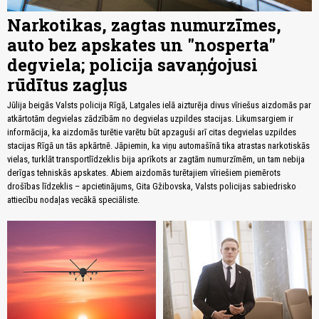
Narkotikas, zagtas numurzīmes,
auto bez apskates un "nosperta"
degviela; policija savaņģojusi
rūdītus zagļus
Jūlija beigās Valsts policija Rīgā, Latgales ielā aizturēja divus vīriešus aizdomās par
atkārtotām degvielas zādzībām no degvielas uzpildes stacijas. Likumsargiem ir
informācija, ka aizdomās turētie varētu būt apzaguši arī citas degvielas uzpildes
stacijas Rīgā un tās apkārtnē. Jāpiemin, ka viņu automašīnā tika atrastas narkotiskās
vielas, turklāt transportlīdzeklis bija aprīkots ar zagtām numurzīmēm, un tam nebija
derīgas tehniskās apskates. Abiem aizdomās turētajiem vīriešiem piemērots
drošības līdzeklis – apcietinājums, Gita Gžibovska, Valsts policijas sabiedrisko
attiecību nodaļas vecākā speciāliste.