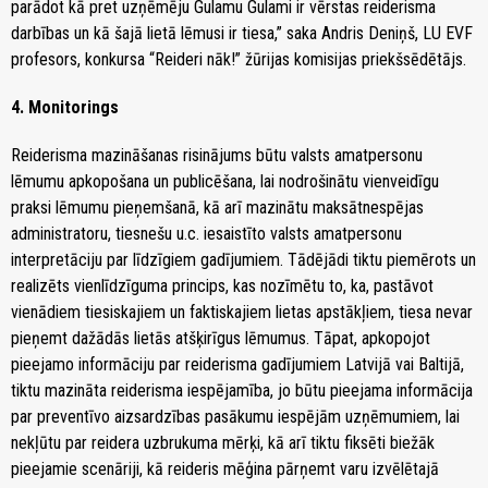
parādot kā pret uzņēmēju Gulamu Gulami ir vērstas reiderisma
darbības un kā šajā lietā lēmusi ir tiesa,” saka Andris Deniņš, LU EVF
profesors, konkursa “Reideri nāk!” žūrijas komisijas priekšsēdētājs.
4. Monitorings
Reiderisma mazināšanas risinājums būtu valsts amatpersonu
lēmumu apkopošana un publicēšana, lai nodrošinātu vienveidīgu
praksi lēmumu pieņemšanā, kā arī mazinātu maksātnespējas
administratoru, tiesnešu u.c. iesaistīto valsts amatpersonu
interpretāciju par līdzīgiem gadījumiem. Tādējādi tiktu piemērots un
realizēts vienlīdzīguma princips, kas nozīmētu to, ka, pastāvot
vienādiem tiesiskajiem un faktiskajiem lietas apstākļiem, tiesa nevar
pieņemt dažādās lietās atšķirīgus lēmumus. Tāpat, apkopojot
pieejamo informāciju par reiderisma gadījumiem Latvijā vai Baltijā,
tiktu mazināta reiderisma iespējamība, jo būtu pieejama informācija
par preventīvo aizsardzības pasākumu iespējām uzņēmumiem, lai
nekļūtu par reidera uzbrukuma mērķi, kā arī tiktu fiksēti biežāk
pieejamie scenāriji, kā reideris mēģina pārņemt varu izvēlētajā