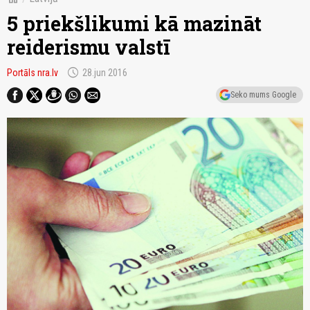
5 priekšlikumi kā mazināt
reiderismu valstī
schedule
Portāls nra.lv
28.jun 2016
Seko mums Google