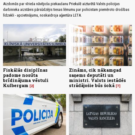
Aizdomās par vīrieša nāvējošu piekaušanu Priekulē aizturētā Valsts policijas
darbinieka aizstāvis pārsūdzējis tiesas lēmumu par policistam piemēroto drošības
līdzekli - apcietinājumu, noskaidroja aģentūra LETA.
Fiskālās disiplīnas
Zināms, cik nākamgad
padome nosūta
saņems deputāti un
brīdinājuma vēstuli
ministri. Valsts iestādēs
Kulbergam
strādājošie būs šokā
2
7