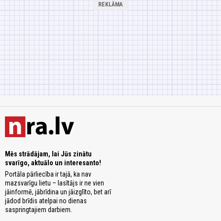
Mēs strādājam, lai Jūs zinātu
svarīgo, aktuālo un interesanto!
Portāla pārliecība ir tajā, ka nav
mazsvarīgu lietu – lasītājs ir ne vien
jāinformē, jābrīdina un jāizglīto, bet arī
jādod brīdis atelpai no dienas
saspringtajiem darbiem.