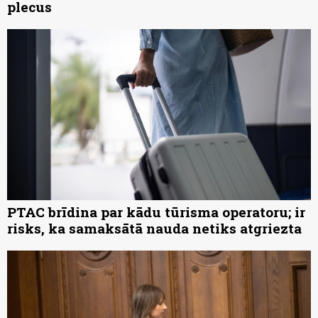
plecus
PTAC brīdina par kādu tūrisma operatoru; ir
risks, ka samaksātā nauda netiks atgriezta