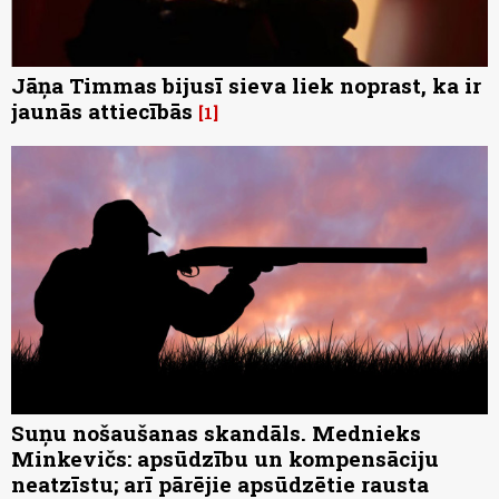
Jāņa Timmas bijusī sieva liek noprast, ka ir
jaunās attiecībās
1
Suņu nošaušanas skandāls. Mednieks
Minkevičs: apsūdzību un kompensāciju
neatzīstu; arī pārējie apsūdzētie rausta