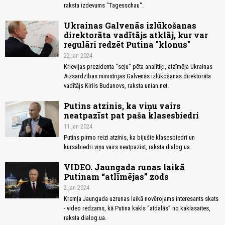
raksta izdevums "Tagesschau".
Ukrainas Galvenās izlūkošanas
direktorāta vadītājs atklāj, kur var
regulāri redzēt Putina "klonus"
22.jan 2024
Krievijas prezidenta “seju” pēta analītiķi, atzīmēja Ukrainas
Aizsardzības ministrijas Galvenās izlūkošanas direktorāta
vadītājs Kirils Budanovs, raksta unian.net.
Putins atzinis, ka viņu vairs
neatpazīst pat paša klasesbiedri
11.jan 2024
Putins pirmo reizi atzinis, ka bijušie klasesbiedri un
kursabiedri viņu vairs neatpazīst, raksta dialog.ua.
VIDEO. Jaungada runas laikā
Putinam “atlīmējas” zods
2.jan 2024
Kremļa Jaungada uzrunas laikā novērojams interesants skats
- video redzams, kā Putina kakls “atdalās” no kaklasaites,
raksta dialog.ua.