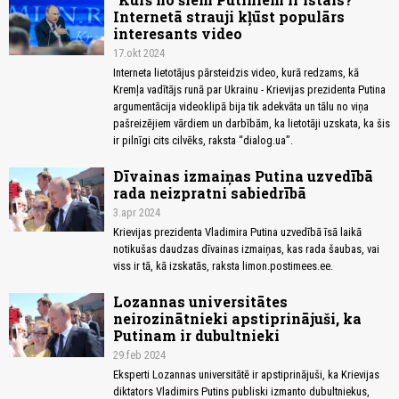
Internetā strauji kļūst populārs
interesants video
17.okt 2024
Interneta lietotājus pārsteidzis video, kurā redzams, kā
Kremļa vadītājs runā par Ukrainu - Krievijas prezidenta Putina
argumentācija videoklipā bija tik adekvāta un tālu no viņa
pašreizējiem vārdiem un darbībām, ka lietotāji uzskata, ka šis
ir pilnīgi cits cilvēks, raksta “dialog.ua”.
Dīvainas izmaiņas Putina uzvedībā
rada neizpratni sabiedrībā
3.apr 2024
Krievijas prezidenta Vladimira Putina uzvedībā īsā laikā
notikušas daudzas dīvainas izmaiņas, kas rada šaubas, vai
viss ir tā, kā izskatās, raksta limon.postimees.ee.
Lozannas universitātes
neirozinātnieki apstiprinājuši, ka
Putinam ir dubultnieki
29.feb 2024
Eksperti Lozannas universitātē ir apstiprinājuši, ka Krievijas
diktators Vladimirs Putins publiski izmanto dubultniekus,