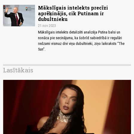
Mākslīgais intelekts precīzi
aprēķinājis, cik Putinam ir
dubultnieku
21.nov 2023
Mākslīgais intelekts detalizēti analizēja Putina balsi un
nonāca pie secinājuma, ka šobrīd sabiedrībā ir regulāri
redzami vismaz divi viņa dubultnieki, ziņo laikraksts “The
Sun”.
Lasītākais