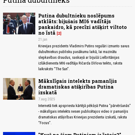
Putina dubultnieks
Putina dubultnieku noslēpums
atklāts: bijušais MI6 vadītājs
paskaidro, kā precīzi atšķirt viltoto
no īstā
2
21.jan
Krievijas prezidents Vladimirs Putins regulāri izmanto savus
dubultniekus publisku pasākumu laikā, lai mazinātu
slepkavības draudus, saskaņā ar bijušā Lielbritānijas
izlūkdienesta MI6 vadītāja Ričarda Dīrlova teikto, raksta
laikraksts “The Sun”.
Mākslīgais intelekts pamanījis
dramatiskas atšķirības Putina
izskatā
7.aug 2025
Internetā tiek apspriesta kārtējā pēkšņā Putina "pārvēršanās"
- mākslīgais intelekts nesen publicētajos video ir pamanījis
dramatiskas atšķirības Krievijas prezidenta izskatā, raksta
“Focus”.
"Kurš no šiem Putiniem ir īstais?"