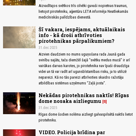
Aizvadītajos svētkos trīs cilvēki guvuši nopietnas traumas,
lietojot pirotehniku, aģentūru LETA informēja Neatliekamās
medicīniskās palīdzības dienestā.
Šī vakara, iespējams, aktuālaikais
info - kā droši atbrīvoties
pirotehnikas pārpalikumiem?
31.dec 2025
Aizvien daudziem no mums uguņošana rada Jaunā gada
svinību sajūtu, taču diemžēl šajā “svētku medus mucā” ir arī
vairākas darvas karotes, jo pirotehnika nav īpaši draudzīga
videi un tā var radīt arī ugunsbīstamības risku, ja to utilizē
nepareizi. Kā no tās pareizi atbrīvoties skaidro ražotāju
atbildības sistēmas uzņēmums “Zaļā josta”.
Nekādas pirotehnikas naktīs! Rīgas
dome nosaka aizliegumu
5
31.dec 2025
Rīgas dome šodien nolēma aizliegt galvaspilsētā naktīs lietot
pirotehniku.
VIDEO. Policija brīdina par