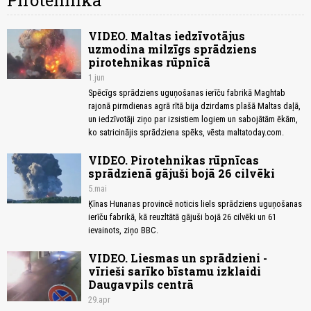
Pirotehnika
VIDEO. Maltas iedzīvotājus
uzmodina milzīgs sprādziens
pirotehnikas rūpnīcā
1.jun
Spēcīgs sprādziens uguņošanas ierīču fabrikā Maghtab
rajonā pirmdienas agrā rītā bija dzirdams plašā Maltas daļā,
un iedzīvotāji ziņo par izsistiem logiem un sabojātām ēkām,
ko satricinājis sprādziena spēks, vēsta maltatoday.com.
VIDEO. Pirotehnikas rūpnīcas
sprādzienā gājuši bojā 26 cilvēki
5.mai
Ķīnas Hunanas provincē noticis liels sprādziens uguņošanas
ierīču fabrikā, kā reuzltātā gājuši bojā 26 cilvēki un 61
ievainots, ziņo BBC.
VIDEO. Liesmas un sprādzieni -
vīrieši sarīko bīstamu izklaidi
Daugavpils centrā
29.apr