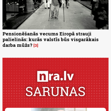
Pensionēšanās vecums Eiropā strauji
palielinās: kurās valstīs būs visgarākais
darba mūžs?
3