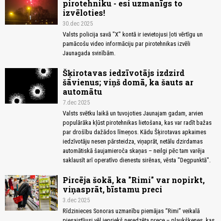
pirotehniku - esi uzmanīgs to
izvēloties!
30.dec 2025
Valsts policija savā "X" kontā ir ievietojusi ļoti vērtīgu un
pamācošu video informāciju par pirotehnikas izvēli
Jaunagada svinībām.
Šķirotavas iedzīvotājs izdzird
šāvienus; viņš domā, ka šauts ar
automātu
7.dec 2025
Valsts svētku laikā un tuvojoties Jaunajam gadam, arvien
populārāka kļūst pirotehnikas lietošana, kas var radīt bažas
par drošību dažādos līmeņos. Kādu Šķirotavas apkaimes
iedzīvotāju nesen pārsteidza, viņaprāt, netālu dzirdamas
automātiskā šaujamieroča skaņas – neilgi pēc tam varēja
saklausīt arī operatīvo dienestu sirēnas, vēsta "Degpunktā".
Pircēja šokā, ka "Rimi" var nopirkt,
viņasprāt, bīstamu preci
3.dec 2025
Rīdzinieces Sonoras uzmanību piemājas “Rimi” veikalā
piesaistījusi vēl iepriekš neredzēta prece – plaukšķenes, kas