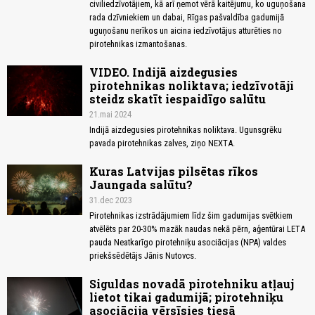
civiliedzīvotājiem, kā arī ņemot vērā kaitējumu, ko uguņošana
rada dzīvniekiem un dabai, Rīgas pašvaldība gadumijā
uguņošanu nerīkos un aicina iedzīvotājus atturēties no
pirotehnikas izmantošanas.
VIDEO. Indijā aizdegusies
pirotehnikas noliktava; iedzīvotāji
steidz skatīt iespaidīgo salūtu
21.mai 2024
Indijā aizdegusies pirotehnikas noliktava. Ugunsgrēku
pavada pirotehnikas zalves, ziņo NEXTA.
Kuras Latvijas pilsētas rīkos
Jaungada salūtu?
31.dec 2023
Pirotehnikas izstrādājumiem līdz šim gadumijas svētkiem
atvēlēts par 20-30% mazāk naudas nekā pērn, aģentūrai LETA
pauda Neatkarīgo pirotehniķu asociācijas (NPA) valdes
priekšsēdētājs Jānis Nutovcs.
Siguldas novadā pirotehniku atļauj
lietot tikai gadumijā; pirotehniķu
asociācija vērsīsies tiesā