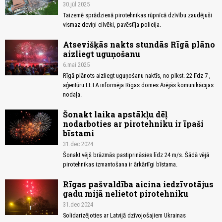
30.jūl 2025
Taizemē sprādzienā pirotehnikas rūpnīcā dzīvību zaudējuši
vismaz deviņi cilvēki, pavēstīja policija.
Atsevišķās nakts stundās Rīgā plāno
aizliegt uguņošanu
6.mai 2025
Rīgā plānots aizliegt uguņošanu naktīs, no plkst. 22 līdz 7 ,
aģentūru LETA informēja Rīgas domes Ārējās komunikācijas
nodaļa.
Šonakt laika apstākļu dēļ
nodarboties ar pirotehniku ir īpaši
bīstami
31.dec 2024
Šonakt vējš brāzmās pastiprināsies līdz 24 m/s. Šādā vējā
pirotehnikas izmantošana ir ārkārtīgi bīstama.
Rīgas pašvaldība aicina iedzīvotājus
gadu mijā nelietot pirotehniku
31.dec 2024
Solidarizējoties ar Latvijā dzīvojošajiem Ukrainas