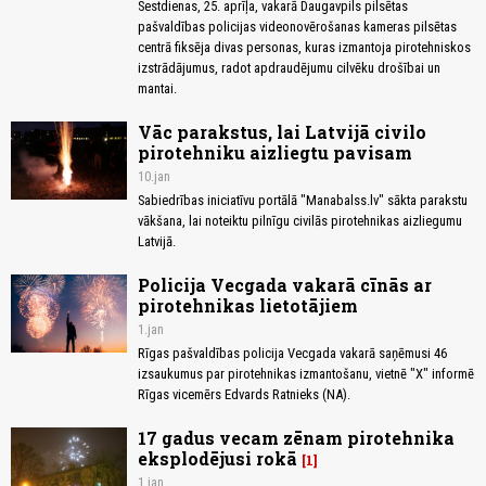
Sestdienas, 25. aprīļa, vakarā Daugavpils pilsētas
pašvaldības policijas videonovērošanas kameras pilsētas
centrā fiksēja divas personas, kuras izmantoja pirotehniskos
izstrādājumus, radot apdraudējumu cilvēku drošībai un
mantai.
Vāc parakstus, lai Latvijā civilo
pirotehniku aizliegtu pavisam
10.jan
Sabiedrības iniciatīvu portālā "Manabalss.lv" sākta parakstu
vākšana, lai noteiktu pilnīgu civilās pirotehnikas aizliegumu
Latvijā.
Policija Vecgada vakarā cīnās ar
pirotehnikas lietotājiem
1.jan
Rīgas pašvaldības policija Vecgada vakarā saņēmusi 46
izsaukumus par pirotehnikas izmantošanu, vietnē "X" informē
Rīgas vicemērs Edvards Ratnieks (NA).
17 gadus vecam zēnam pirotehnika
eksplodējusi rokā
1
1.jan