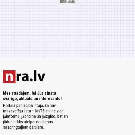
Mēs strādājam, lai Jūs zinātu
svarīgo, aktuālo un interesanto!
Portāla pārliecība ir tajā, ka nav
mazsvarīgu lietu – lasītājs ir ne vien
jāinformē, jābrīdina un jāizglīto, bet arī
jādod brīdis atelpai no dienas
saspringtajiem darbiem.