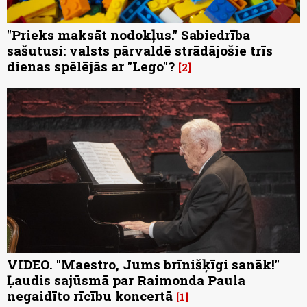
"Prieks maksāt nodokļus." Sabiedrība
sašutusi: valsts pārvaldē strādājošie trīs
dienas spēlējās ar "Lego"?
2
VIDEO. "Maestro, Jums brīnišķīgi sanāk!"
Ļaudis sajūsmā par Raimonda Paula
negaidīto rīcību koncertā
1