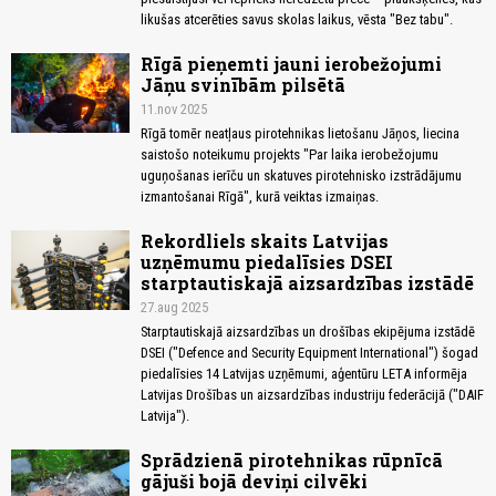
likušas atcerēties savus skolas laikus, vēsta "Bez tabu".
Rīgā pieņemti jauni ierobežojumi
Jāņu svinībām pilsētā
11.nov 2025
Rīgā tomēr neatļaus pirotehnikas lietošanu Jāņos, liecina
saistošo noteikumu projekts "Par laika ierobežojumu
uguņošanas ierīču un skatuves pirotehnisko izstrādājumu
izmantošanai Rīgā", kurā veiktas izmaiņas.
Rekordliels skaits Latvijas
uzņēmumu piedalīsies DSEI
starptautiskajā aizsardzības izstādē
27.aug 2025
Starptautiskajā aizsardzības un drošības ekipējuma izstādē
DSEI ("Defence and Security Equipment International") šogad
piedalīsies 14 Latvijas uzņēmumi, aģentūru LETA informēja
Latvijas Drošības un aizsardzības industriju federācijā ("DAIF
Latvija").
Sprādzienā pirotehnikas rūpnīcā
gājuši bojā deviņi cilvēki