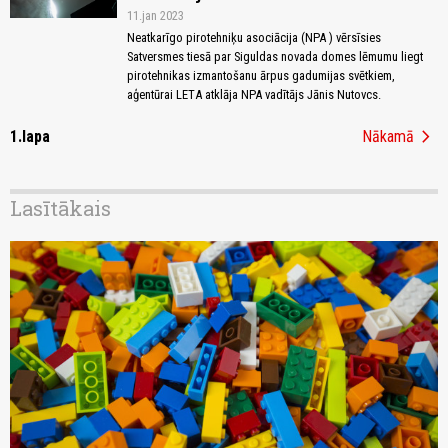
11.jan 2023
Neatkarīgo pirotehniķu asociācija (NPA ) vērsīsies
Satversmes tiesā par Siguldas novada domes lēmumu liegt
pirotehnikas izmantošanu ārpus gadumijas svētkiem,
aģentūrai LETA atklāja NPA vadītājs Jānis Nutovcs.
chevron_right
1.lapa
Nākamā
Lasītākais