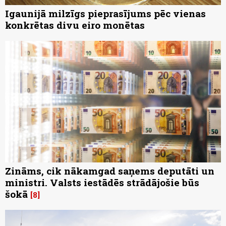
Igaunijā milzīgs pieprasījums pēc vienas
konkrētas divu eiro monētas
Zināms, cik nākamgad saņems deputāti un
ministri. Valsts iestādēs strādājošie būs
šokā
8