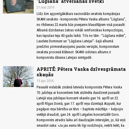
"Lūgšana" atvēršanas svētki
21.mar 2019
Līdz šim apjomīgākākais nacionālās ierakstu kompānijas
SKANI ieraksts - komponista Pētera Vaska albums “Lūgšana”,
no rītdienas 22.marta būs pieejams klausītājiem visā pasaulē.
Albumā dzirdamas četras vokāli simfoniskas kompozīcijas,
kas tapušas teju 40 gadu laikā. Trīs no tām - “Lūgšana mātei”,
Laudate Dominum un “Lūgšana Latvijai”- šajā albumā
piedzīvo pirmieskaņojumu jaunās versijās, komponistam
ieraksta procesā klātesot. SKANI izdotais albums ir
komponista dāvana Latvijas simtgadē.
APRITĒ: Pētera Vaska dzīvesgrāmata
skaņās
15.apr 2016
Pasaulē vislabāk zināmā latviešu komponista Pētera Vaska
70. jubileja ar koncertiem tiek atzīmēta daudzviet pasaulē.
Latvijā viņa jubilejas koncerti skanēs gan 16. aprīlī un 22.
aprīlī Rīgas Domā, gan 17. aprīlī viņa dzimtajā Aizputē, kur
pagājusi viņa bērnība un tēvs – baptistu mācītājs – kalpojis
vietējā draudzē, gan 24. aprīlī Latgales koncertzālē Gors.
Komponists atradis laiku arī daudzajām intervijām, jo, kā viņš
smaidot saka: «Ja jau esmu tik ilgi nodzīvojis, neērti teikt, ka