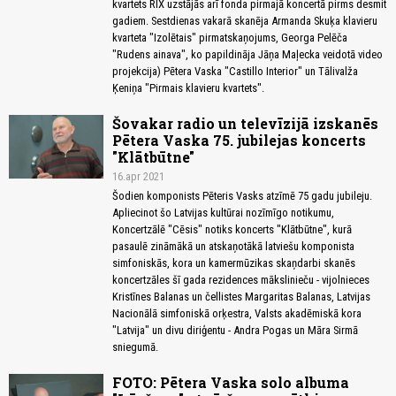
kvartets RIX uzstājās arī fonda pirmajā koncertā pirms desmit
gadiem. Sestdienas vakarā skanēja Armanda Skuķa klavieru
kvarteta "Izolētais" pirmatskaņojums, Georga Pelēča
"Rudens ainava", ko papildināja Jāņa Maļecka veidotā video
projekcija) Pētera Vaska "Castillo Interior" un Tālivalža
Ķeniņa "Pirmais klavieru kvartets".
Šovakar radio un televīzijā izskanēs
Pētera Vaska 75. jubilejas koncerts
"Klātbūtne"
16.apr 2021
Šodien komponists Pēteris Vasks atzīmē 75 gadu jubileju.
Apliecinot šo Latvijas kultūrai nozīmīgo notikumu,
Koncertzālē "Cēsis" notiks koncerts "Klātbūtne", kurā
pasaulē zināmākā un atskaņotākā latviešu komponista
simfoniskās, kora un kamermūzikas skaņdarbi skanēs
koncertzāles šī gada rezidences mākslinieču - vijolnieces
Kristīnes Balanas un čellistes Margaritas Balanas, Latvijas
Nacionālā simfoniskā orķestra, Valsts akadēmiskā kora
"Latvija" un divu diriģentu - Andra Pogas un Māra Sirmā
sniegumā.
FOTO: Pētera Vaska solo albuma