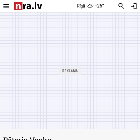
menu
search
login
+25°
Rīgā