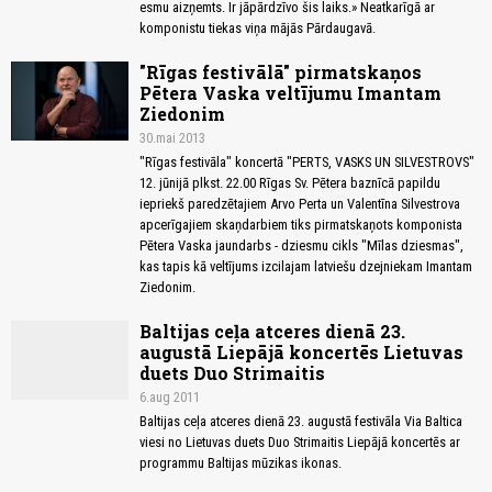
esmu aizņemts. Ir jāpārdzīvo šis laiks.» Neatkarīgā ar
komponistu tiekas viņa mājās Pārdaugavā.
"Rīgas festivālā" pirmatskaņos
Pētera Vaska veltījumu Imantam
Ziedonim
30.mai 2013
"Rīgas festivāla" koncertā "PERTS, VASKS UN SILVESTROVS"
12. jūnijā plkst. 22.00 Rīgas Sv. Pētera baznīcā papildu
iepriekš paredzētajiem Arvo Perta un Valentīna Silvestrova
apcerīgajiem skaņdarbiem tiks pirmatskaņots komponista
Pētera Vaska jaundarbs - dziesmu cikls "Mīlas dziesmas",
kas tapis kā veltījums izcilajam latviešu dzejniekam Imantam
Ziedonim.
Baltijas ceļa atceres dienā 23.
augustā Liepājā koncertēs Lietuvas
duets Duo Strimaitis
6.aug 2011
Baltijas ceļa atceres dienā 23. augustā festivāla Via Baltica
viesi no Lietuvas duets Duo Strimaitis Liepājā koncertēs ar
programmu Baltijas mūzikas ikonas.