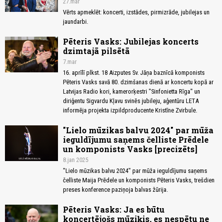
27.mar
Vērts apmeklēt: koncerti, izstādes, pirmizrāde, jubilejas un
jaundarbi.
Pēteris Vasks: Jubilejas koncerts
dzimtajā pilsētā
7.mar
16. aprīlī plkst. 18 Aizputes Sv. Jāņa baznīcā komponists
Pēteris Vasks savā 80. dzimšanas dienā ar koncertu kopā ar
Latvijas Radio kori, kamerorķestri "Sinfonietta Rīga" un
diriģentu Sigvardu Kļavu svinēs jubileju, aģentūru LETA
informēja projekta izpildproducente Kristīne Zvirbule.
"Lielo mūzikas balvu 2024" par mūža
ieguldījumu saņems čelliste Prēdele
un komponists Vasks [precizēts]
8.jan 2025
"Lielo mūzikas balvu 2024" par mūža ieguldījumu saņems
čelliste Maija Prēdele un komponists Pēteris Vasks, trešdien
preses konference paziņoja balvas žūrija.
Pēteris Vasks: Ja es būtu
koncertējošs mūziķis, es nespētu ne