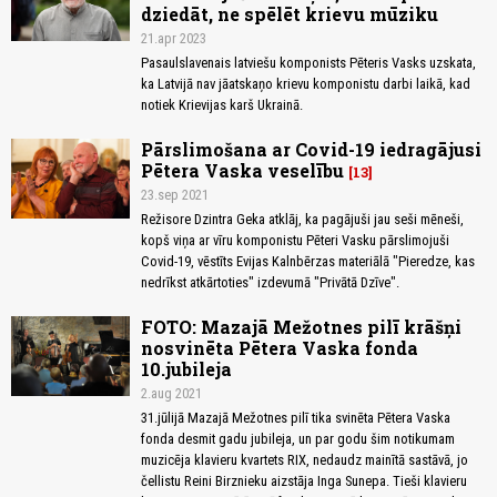
dziedāt, ne spēlēt krievu mūziku
21.apr 2023
Pasaulslavenais latviešu komponists Pēteris Vasks uzskata,
ka Latvijā nav jāatskaņo krievu komponistu darbi laikā, kad
notiek Krievijas karš Ukrainā.
Pārslimošana ar Covid-19 iedragājusi
Pētera Vaska veselību
13
23.sep 2021
Režisore Dzintra Geka atklāj, ka pagājuši jau seši mēneši,
kopš viņa ar vīru komponistu Pēteri Vasku pārslimojuši
Covid-19, vēstīts Evijas Kalnbērzas materiālā "Pieredze, kas
nedrīkst atkārtoties" izdevumā "Privātā Dzīve".
FOTO: Mazajā Mežotnes pilī krāšņi
nosvinēta Pētera Vaska fonda
10.jubileja
2.aug 2021
31.jūlijā Mazajā Mežotnes pilī tika svinēta Pētera Vaska
fonda desmit gadu jubileja, un par godu šim notikumam
muzicēja klavieru kvartets RIX, nedaudz mainītā sastāvā, jo
čellistu Reini Birznieku aizstāja Inga Sunepa. Tieši klavieru