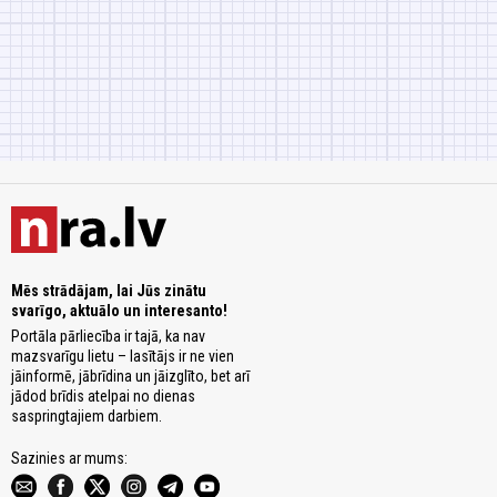
Mēs strādājam, lai Jūs zinātu
svarīgo, aktuālo un interesanto!
Portāla pārliecība ir tajā, ka nav
mazsvarīgu lietu – lasītājs ir ne vien
jāinformē, jābrīdina un jāizglīto, bet arī
jādod brīdis atelpai no dienas
saspringtajiem darbiem.
Sazinies ar mums: