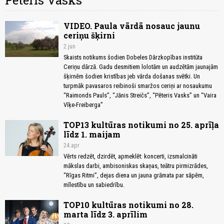
Pēteris Vasks
VIDEO. Paula vārdā nosauc jaunu
ceriņu šķirni
2.jun
Skaists notikums šodien Dobeles Dārzkopības institūta
Ceriņu dārzā. Gadu desmitiem lolotām un audzētām jaunajām
šķirnēm šodien kristības jeb vārda došanas svētki. Un
turpmāk pavasaros reibinoši smaržos ceriņi ar nosaukumu
“Raimonds Pauls”, “Jānis Streičs”, “Pēteris Vasks” un “Vaira
Vīķe-Freiberga”
TOP13 kultūras notikumi no 25. aprīļa
līdz 1. maijam
24.apr
Vērts redzēt, dzirdēt, apmeklēt: koncerti, izsmalcināti
mākslas darbi, ambisoniskas skaņas, teātru pirmizrādes,
“Rīgas Ritmi”, dejas diena un jauna grāmata par sāpēm,
mīlestību un sabiedrību.
TOP10 kultūras notikumi no 28.
marta līdz 3. aprīlim