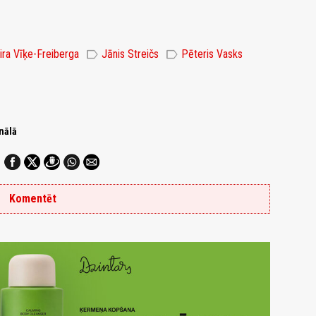
label
label
ira Vīķe-Freiberga
Jānis Streičs
Pēteris Vasks
nālā
Komentēt