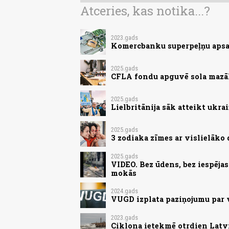
Atceries, kas notika...?
2023.gads
Komercbanku superpeļņu apsa
2025.gads
CFLA fondu apguvē sola mazāk
2025.gads
Lielbritānija sāk atteikt ukr
2025.gads
3 zodiaka zīmes ar vislielāk
2025.gads
VIDEO. Bez ūdens, bez iespēja
mokās
2024.gads
VUGD izplata paziņojumu par
2023.gads
Ciklona ietekmē otrdien Latvij