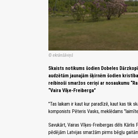
© ekrānšāviņš
Skaists notikums šodien Dobeles Dārzkopī
audzētām jaunajām šķirnēm šodien kristība
reibinoši smaržos ceriņi ar nosaukumu “Rai
“Vaira Vīķe-Freiberga”
"Tas laikam ir kaut kur paradīzē, kaut kas tik 
komponists Pēteris Vasks, meklēdams "laimīte
Savukārt, Vairas Vīķes-Freibergas dēls Kārlis 
pēdējām Latvijas smaržām pirms bēgļu gaitā