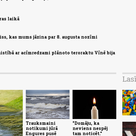
ras laikā
iss, kas mums jāzina par 8. augusta nozīmi
saistībā ar acīmredzami plānoto teroraktu Vīnē bija
Las
Trauksmaini
"Domāju, ka
notikumi jūrā
neviens nespēj
Engures pusē
tam noticēt."