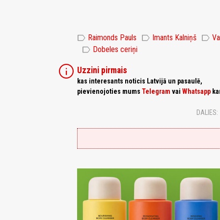
label
label
label
Raimonds Pauls
Imants Kalniņš
Va
label
Dobeles ceriņi
info
Uzzini pirmais
kas interesants noticis Latvijā un pasaulē,
pievienojoties mums
Telegram
vai
Whatsapp
ka
DALIES: