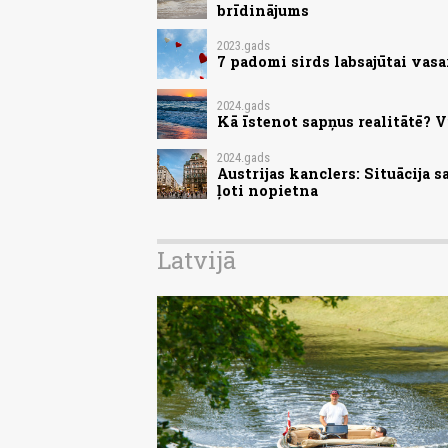
brīdinājums
2023.gads
7 padomi sirds labsajūtai vasa
2024.gads
Kā īstenot sapņus realitātē? V
2024.gads
Austrijas kanclers: Situācija 
ļoti nopietna
Latvijā