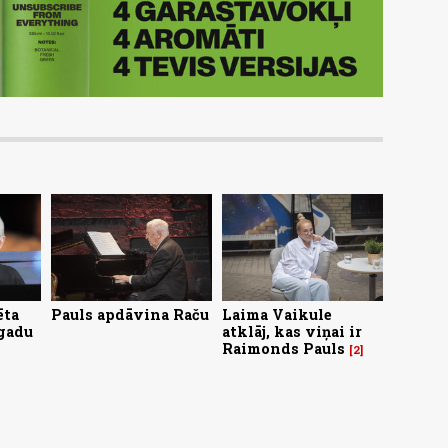
ēta
Pauls apdāvina Raču
Laima Vaikule
gadu
atklāj, kas viņai ir
Raimonds Pauls
2