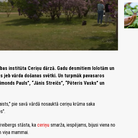
bas institūta Ceriņu dārzā. Gadu desmitiem lolotām un
s jeb vārda došanas svētki. Un turpmāk pavasaros
monds Pauls”, “Jānis Streičs”, “Pēteris Vasks” un
skaists," pie savā vārdā nosauktā ceriņu krūma saka
s".
Freibergs stāsta, ka
ceriņu
smarža, iespējams, bijusi viena no
m viņa mammai.