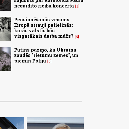
sajūsmā par Raimonda Paula
negaidīto rīcību koncertā
1
Pensionēšanās vecums
Eiropā strauji palielinās:
kurās valstīs būs
visgarākais darba mūžs?
4
Putins paziņo, ka Ukraina
zaudēs "rietumu zemes", un
piemin Poliju
5