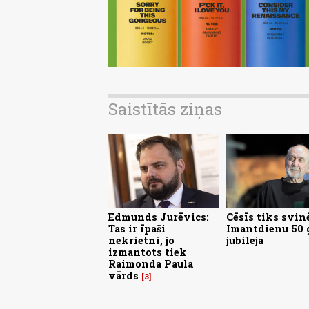
Saistītās ziņas
Edmunds Jurēvics:
Cēsīs tiks svin
Tas ir īpaši
Imantdienu 50 
nekrietni, jo
jubileja
izmantots tiek
Raimonda Paula
vārds
3