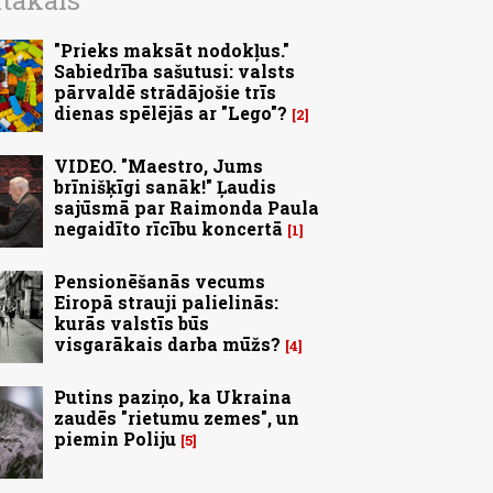
ītākais
"Prieks maksāt nodokļus."
Sabiedrība sašutusi: valsts
pārvaldē strādājošie trīs
dienas spēlējās ar "Lego"?
2
VIDEO. "Maestro, Jums
brīnišķīgi sanāk!" Ļaudis
sajūsmā par Raimonda Paula
negaidīto rīcību koncertā
1
Pensionēšanās vecums
Eiropā strauji palielinās:
kurās valstīs būs
visgarākais darba mūžs?
4
Putins paziņo, ka Ukraina
zaudēs "rietumu zemes", un
piemin Poliju
5