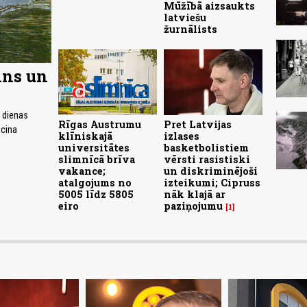
Mūžībā aizsaukts
latviešu
žurnālists
ins un
- dienas
Rīgas Austrumu
Pret Latvijas
ecina
klīniskajā
izlases
universitātes
basketbolistiem
slimnīcā brīva
vērsti rasistiski
vakance;
un diskriminējoši
atalgojums no
izteikumi; Cipruss
5005 līdz 5805
nāk klajā ar
eiro
paziņojumu
1