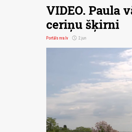
VIDEO. Paula v
ceriņu šķirni
schedule
Portāls nra.lv
2.jun