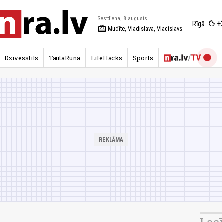
Sestdiena, 8.augusts
+
Rīgā
redeem
Mudīte, Vladislava, Vladislavs
Dzīvesstils
TautaRunā
LifeHacks
Sports