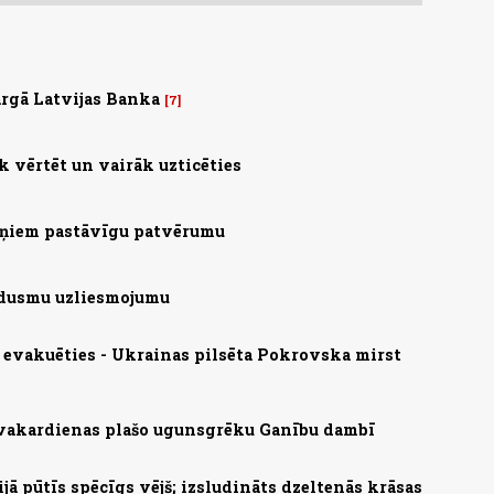
rgā Latvijas Banka
7
 vērtēt un vairāk uzticēties
aiņiem pastāvīgu patvērumu
o dusmu uzliesmojumu
s evakuēties - Ukrainas pilsēta Pokrovska mirst
 vakardienas plašo ugunsgrēku Ganību dambī
ā pūtīs spēcīgs vējš; izsludināts dzeltenās krāsas