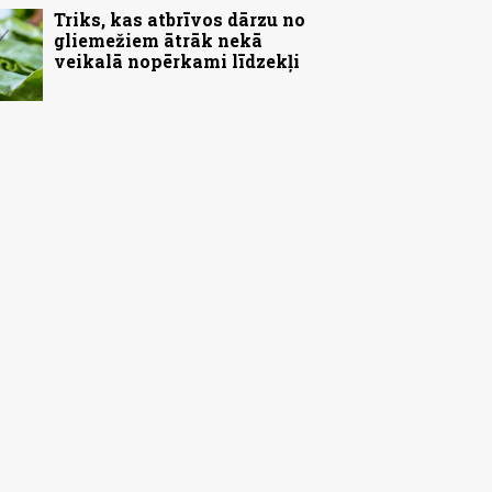
Triks, kas atbrīvos dārzu no
gliemežiem ātrāk nekā
veikalā nopērkami līdzekļi