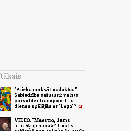
ītākais
"Prieks maksāt nodokļus."
Sabiedrība sašutusi: valsts
pārvaldē strādājošie trīs
dienas spēlējās ar "Lego"?
2
VIDEO. "Maestro, Jums
brīnišķīgi sanāk!" Ļaudis