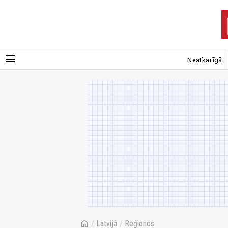
menu
Neatkarīgā
home
/
Latvijā
/
Reģionos