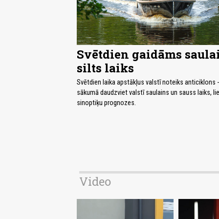
Svētdien gaidāms saula
silts laiks
Svētdien laika apstākļus valstī noteiks anticiklons 
sākumā daudzviet valstī saulains un sauss laiks, li
sinoptiķu prognozes.
Video