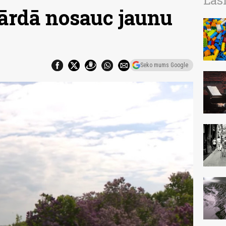
Las
ārdā nosauc jaunu
Seko mums Google