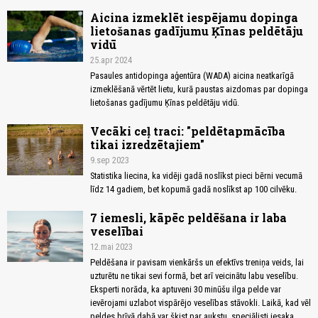
Aicina izmeklēt iespējamu dopinga
lietošanas gadījumu Ķīnas peldētāju
vidū
25.apr 2024
Pasaules antidopinga aģentūra (WADA) aicina neatkarīgā
izmeklēšanā vērtēt lietu, kurā paustas aizdomas par dopinga
lietošanas gadījumu Ķīnas peldētāju vidū.
Vecāki ceļ traci: "peldētapmācība
tikai izredzētajiem"
9.sep 2023
Statistika liecina, ka vidēji gadā noslīkst pieci bērni vecumā
līdz 14 gadiem, bet kopumā gadā noslīkst ap 100 cilvēku.
7 iemesli, kāpēc peldēšana ir laba
veselībai
12.mai 2023
Peldēšana ir pavisam vienkāršs un efektīvs treniņa veids, lai
uzturētu ne tikai sevi formā, bet arī veicinātu labu veselību.
Eksperti norāda, ka aptuveni 30 minūšu ilga pelde var
ievērojami uzlabot vispārējo veselības stāvokli. Laikā, kad vēl
peldes brīvā dabā var šķist par aukstu, speciālisti iesaka