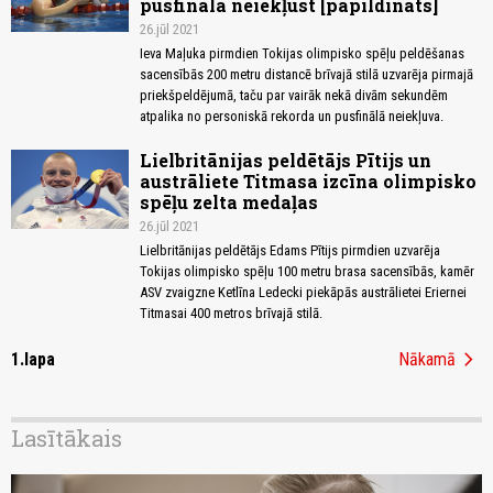
pusfinālā neiekļūst [papildināts]
26.jūl 2021
Ieva Maļuka pirmdien Tokijas olimpisko spēļu peldēšanas
sacensībās 200 metru distancē brīvajā stilā uzvarēja pirmajā
priekšpeldējumā, taču par vairāk nekā divām sekundēm
atpalika no personiskā rekorda un pusfinālā neiekļuva.
Lielbritānijas peldētājs Pītijs un
austrāliete Titmasa izcīna olimpisko
spēļu zelta medaļas
26.jūl 2021
Lielbritānijas peldētājs Edams Pītijs pirmdien uzvarēja
Tokijas olimpisko spēļu 100 metru brasa sacensībās, kamēr
ASV zvaigzne Ketlīna Ledecki piekāpās austrālietei Eriernei
Titmasai 400 metros brīvajā stilā.
chevron_right
1.lapa
Nākamā
Lasītākais