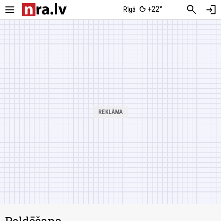
menu
search
login
+22°
Rīgā