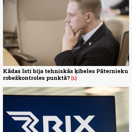
Kādas īsti bija tehniskās ķibeles Pāternieku
robežkontroles punktā?
1