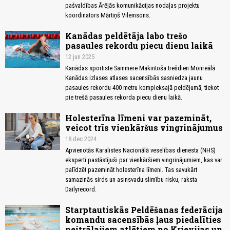
pašvaldības Ārējās komunikācijas nodaļas projektu
koordinators Mārtiņš Vilemsons.
Kanādas peldētāja labo trešo
pasaules rekordu piecu dienu laikā
12.jun 2025
Kanādas sportiste Sammere Makintoša trešdien Monreālā
Kanādas izlases atlases sacensībās sasniedza jaunu
pasaules rekordu 400 metru kompleksajā peldējumā, tiekot
pie trešā pasaules rekorda piecu dienu laikā.
Holesterīna līmeni var pazemināt,
veicot trīs vienkāršus vingrinājumus
18.dec 2024
Apvienotās Karalistes Nacionālā veselības dienesta (NHS)
eksperti pastāstījuši par vienkāršiem vingrinājumiem, kas var
palīdzēt pazemināt holesterīna līmeni. Tas savukārt
samazinās sirds un asinsvadu slimību risku, raksta
Dailyrecord.
Starptautiskās Peldēšanas federācija
komandu sacensībās ļaus piedalīties
neitrālajiem atlētiem no Krievijas un