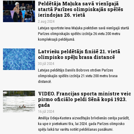
Peldētāja Maļuka savā vienīgajā
startā Parīzes olimpiskajās spēlēs
ierindojas 26. vietā
2.aug 2024
Latvijas sportiste Ieva Maļuka piektdien savā vienīgajā startā
Parīzes olimpiskajās spēlēs izcīnīja 26.vietu 200 metru
kompleksajā peldējumā.
Latviešu peldētājs finišē 21. vietā
olimpisko spēļu brasa distancē
30.jūl 2024
Latvijas peldētājs Daniils Bobrovs otrdien Parīzes
olimpiskajās spēlēs izcīnīja 21.vietu 200 metru brasa
distancē.
VIDEO. Francijas sporta ministre veic
pirmo oficiālo peldi Sēnā kopš 1923.
gada
16.jūl 2024
Amēlija Odeja-Kastera aizvadītajās brīvdienās cerēja parādīt,
ka upe ir pietiekami tīra, lai 2024. gada Parīzes olimpisko
spēļu laikā tur varētu notikt peldēšanas pasākumi.