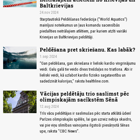
Baltkrievijas
24.nov 2024
Starptautiskā Peldēšanas federācija ("World Aquatics")
mainījusi noteikumus un ļaus komandu sacensībās
piedalīties neitrālajiem atlētiem, par kuriem atzīti vairāki
Krievijas un Baltkrievijas peldētāji.
Peldēšana pret skriešanu. Kas labāk?
1.sep 2024
“Gan peldēšana, gan skriešana ir lieliski kardio vingrinājumu
veidi. Galu galā tie veido divas trešdaļas no triatlona. Abi ir
lieliski veidi, kā uzlabot kardio fizisko sagatavotību un
sadedzināt kalorijas,” raksta healthline.com.
Vācijas peldētāju trio saslimst pēc
olimpiskajām sacīkstēm Sēnā
12.aug 2024
Trīs vācu peldētājas ir saslimušas pēc starta atklātā ūdenī
Parīzes olimpiskajās spēlēs, lai gan uzreiz nebija skaidrs,
vai pie viņu slimības vainojama ilgstoši piesārņotā Sēnas
upe, raksta "CBC News”.