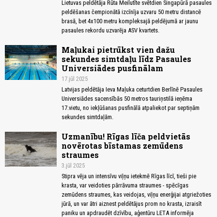
Lietuvas peldētāja Rūta Meilutīte svētdien Singapūrā pasaules
peldēšanas čempionātā izcīnīja uzvaru 50 metru distancē
brasā, bet 4x100 metru kompleksajā peldējumā ar jaunu
pasaules rekordu uzvarēja ASV kvartets.
Maļukai pietrūkst vien dažu
sekundes simtdaļu līdz Pasaules
Universiādes pusfinālam
17.jūl 2025
Latvijas peldētāja Ieva Maļuka ceturtdien Berlīnē Pasaules
Universiādes sacensībās 50 metros tauriņstilā ieņēma
17.vietu, no iekļūšanas pusfinālā atpaliekot par septiņām
sekundes simtdaļām.
Uzmanību! Rīgas līča peldvietās
novērotas bīstamas zemūdens
straumes
3.jūl 2025
Stipra vēja un intensīvu viļņu ietekmē Rīgas līcī, tieši pie
krasta, var veidoties pārrāvuma straumes - spēcīgas
zemūdens straumes, kas veidojas, viļņu enerģijai atgriežoties
jūrā, un var ātri aiznest peldētājus prom no krasta, izraisīt
paniku un apdraudēt dzīvību, aģentūru LETA informēja