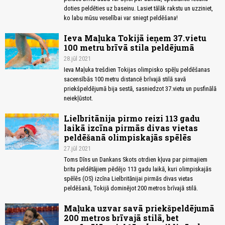
doties peldēties uz baseinu. Lasiet tālāk rakstu un uzziniet,
ko labu mūsu veselībai var sniegt peldēšana!
Ieva Maļuka Tokijā ieņem 37.vietu
100 metru brīvā stila peldējumā
28.jūl 2021
Ieva Maļuka trešdien Tokijas olimpisko spēļu peldēšanas
sacensībās 100 metru distancē brīvajā stilā savā
priekšpeldējumā bija sestā, sasniedzot 37.vietu un pusfinālā
neiekļūstot.
Lielbritānija pirmo reizi 113 gadu
laikā izcīna pirmās divas vietas
peldēšanā olimpiskajās spēlēs
27.jūl 2021
Toms Dīns un Dankans Skots otrdien kļuva par pirmajiem
britu peldētājiem pēdējo 113 gadu laikā, kuri olimpiskajās
spēlēs (OS) izcīna Lielbritānijai pirmās divas vietas
peldēšanā, Tokijā dominējot 200 metros brīvajā stilā.
Maļuka uzvar savā priekšpeldējumā
200 metros brīvajā stilā, bet