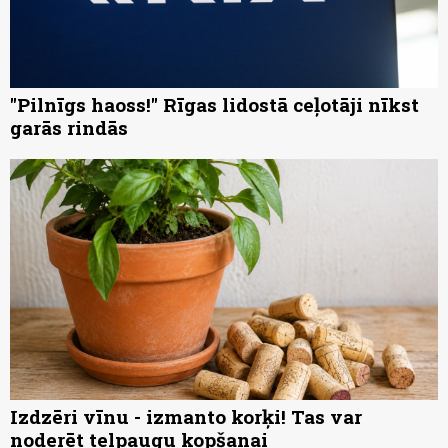
"Pilnīgs haoss!" Rīgas lidostā ceļotāji nīkst
garās rindās
Izdzēri vīnu - izmanto korķi! Tas var
noderēt telpaugu kopšanai