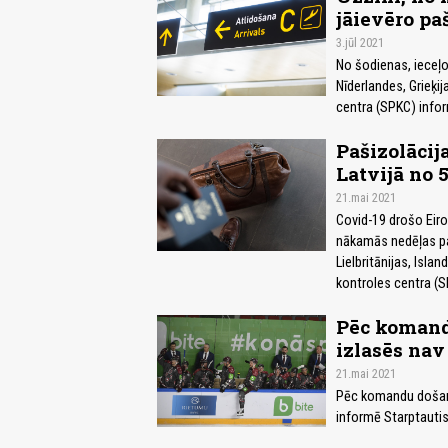
jāievēro pa
3.jūl 2021
No šodienas, ieceļo
Nīderlandes, Grieķij
centra (SPKC) infor
Pašizolācij
Latvijā no 
21.mai 2021
Covid-19 drošo Eiro
nākamās nedēļas paš
Lielbritānijas, Isla
kontroles centra (S
Pēc komand
izlasēs nav
21.mai 2021
Pēc komandu došanās
informē Starptautis