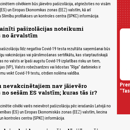
cinētiem cilvēkiem būs jāievēro pašizolācija, atgriežoties no visām
(ES) un Eiropas Ekonomikas zonas (EEZ) valstīm, kā arī
ina Slimību profilakses un kontroles centra (SPKC) informācija.
ainīti pašizolācijas noteikumi
s no ārvalstīm
ašizolāciju līdz negatīva Covid-19 testa rezultāta saņemšanai būs
gu vakcinācijas vai pārslimošanas sertifikātu, kas starptautiskajā
as no valsts ar īpaši augstu Covid-19 izplatības risku un tiem,
jas (VP), Valsts robežsardzes vai lidostas "Rīga" darbinieks ir
umu veikt Covid-19 testu, otrdien nolēma valdība.
Prem
u nevakcinētajiem nav jāievēro
"Tas
s no sešām ES valstīm; kuras tās ir?
inētie cilvēki varēs neievērot pašizolāciju pēc ierašanās Latvijā no
enības (ES) un Eiropas Ekonomiskās zonas (EEZ) valstīm, liecina
 un kontroles centra (SPKC) informācija.