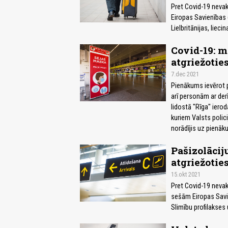
Pret Covid-19 nevak
Eiropas Savienības 
Lielbritānijas, liec
Covid-19: m
atgriežotie
7.dec 2021
Pienākums ievērot p
arī personām ar derī
lidostā "Rīga" ierod
kuriem Valsts polici
norādījis uz pienāk
Pašizolācij
atgriežotie
15.okt 2021
Pret Covid-19 nevakc
sešām Eiropas Savi
Slimību profilakses