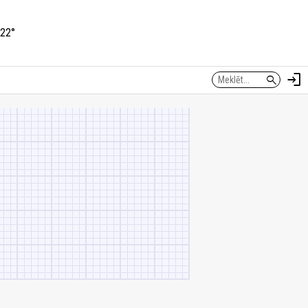
22°
login
search