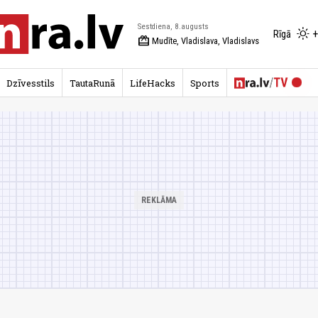
Sestdiena, 8.augusts
+
Rīgā
redeem
Mudīte, Vladislava, Vladislavs
Dzīvesstils
TautaRunā
LifeHacks
Sports