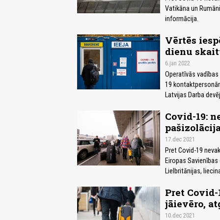
Vatikāna un Rumānij
informācija.
Vērtēs iesp
dienu skai
6.jan 2022
Operatīvās vadības 
19 kontaktpersonām 
Latvijas Darba devē
Covid-19: 
pašizolācij
17.dec 2021
Pret Covid-19 nevak
Eiropas Savienības 
Lielbritānijas, liec
Pret Covid-
jāievēro, a
10.dec 2021