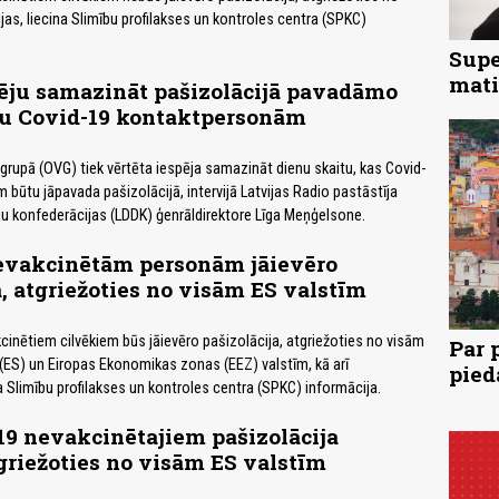
as, liecina Slimību profilakses un kontroles centra (SPKC)
Supe
mati
ēju samazināt pašizolācijā pavadāmo
tu Covid-19 kontaktpersonām
grupā (OVG) tiek vērtēta iespēja samazināt dienu skaitu, kas Covid-
būtu jāpavada pašizolācijā, intervijā Latvijas Radio pastāstīja
ju konfederācijas (LDDK) ģenrāldirektore Līga Meņģelsone.
nevakcinētām personām jāievēro
a, atgriežoties no visām ES valstīm
cinētiem cilvēkiem būs jāievēro pašizolācija, atgriežoties no visām
Par 
(ES) un Eiropas Ekonomikas zonas (EEZ) valstīm, kā arī
pied
ina Slimību profilakses un kontroles centra (SPKC) informācija.
19 nevakcinētajiem pašizolācija
tgriežoties no visām ES valstīm