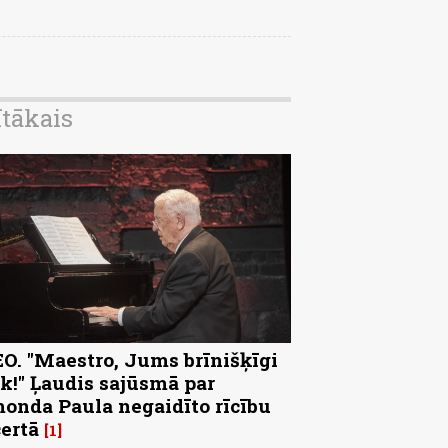
ītākais
O. "Maestro, Jums brīnišķīgi
k!" Ļaudis sajūsmā par
onda Paula negaidīto rīcību
ertā
1