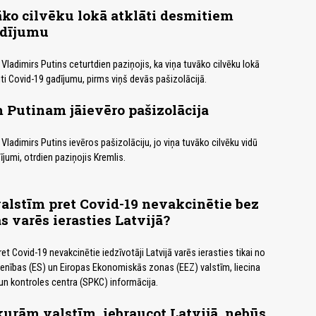
ko cilvēku lokā atklāti desmitiem
adījumu
 Vladimirs Putins ceturtdien paziņojis, ka viņa tuvāko cilvēku lokā
iti Covid-19 gadījumu, pirms viņš devās pašizolācijā.
Putinam jāievēro pašizolācija
 Vladimirs Putins ievēros pašizolāciju, jo viņa tuvāko cilvēku vidū
ījumi, otrdien paziņojis Kremlis.
lstīm pret Covid-19 nevakcinētie bez
s varēs ierasties Latvijā?
et Covid-19 nevakcinētie iedzīvotāji Latvijā varēs ierasties tikai no
enības (ES) un Eiropas Ekonomiskās zonas (EEZ) valstīm, liecina
 un kontroles centra (SPKC) informācija.
kurām valstīm, iebraucot Latvijā, nebūs