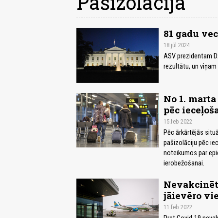
Pašizolācija
81 gadu ve
18.jūl 2024
ASV prezidentam Džo
rezultātu, un viņam 
No 1. marta
pēc ieceļoš
15.feb 2022
Pēc ārkārtējās situ
pašizolāciju pēc iec
noteikumos par epi
ierobežošanai.
Nevakcinēta
jāievēro vi
11.feb 2022