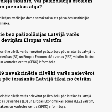
eleja skaidro, vai pašizolācijā esošiem
em pienākas alga?
licējusi vadlīnijas darba samaksai valsts pārvaldes institūcijās
 laikā.
e bez pašizolācijas Latvijā varēs
o deviņām Eiropas valstīm
inētie cilvēki varēs neievērot pašizolāciju pēc ierašanās Latvijā no
ienības (ES) un Eiropas Ekonomiskās zonas (EEZ) valstīm, liecina
 un kontroles centra (SPKC) informācija.
19 nevakcinētie cilvēki varēs neievērot
u pēc ierašanās Latvijā tikai no četrām
inētie cilvēki varēs neievērot pašizolāciju pēc ierašanās Latvijā
opas Savienības (ES) un Eiropas Ekonomiskās zonas (EEZ) valstīm,
ilakses un kontroles centra (SPKC) informācija.