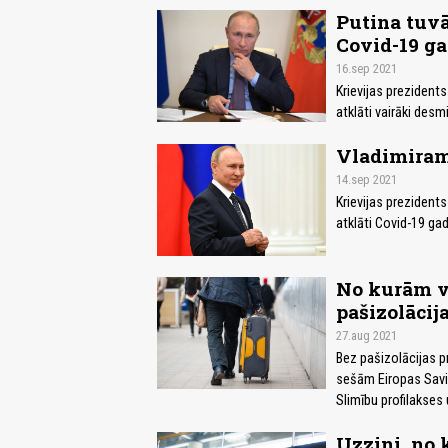
Putina tuvā
Covid-19 g
16.sep 2021
Krievijas prezidents
atklāti vairāki desm
Vladimiram 
14.sep 2021
Krievijas prezidents
atklāti Covid-19 gad
No kurām va
pašizolācija
27.aug 2021
Bez pašizolācijas pr
sešām Eiropas Savi
Slimību profilakses
Uzzini, no 