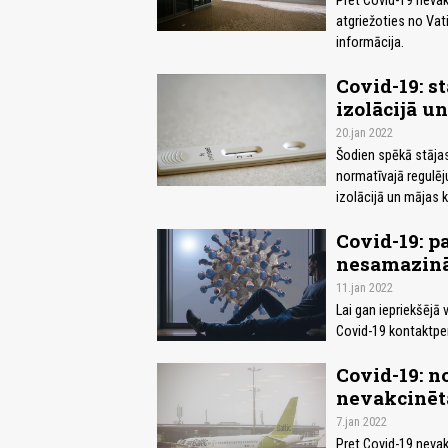
Pret Covid-19 nevak
atgriežoties no Vat
informācija.
Covid-19: s
izolācijā u
20.jan 2022
Šodien spēkā stājas
normatīvajā regulēj
izolācijā un mājas 
Covid-19: p
nesamazinās
11.jan 2022
Lai gan iepriekšējā 
Covid-19 kontaktper
Covid-19: n
nevakcinēta
7.jan 2022
Pret Covid-19 nevak