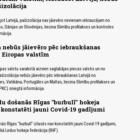
šizolācija
jot Latvijā, pašizolācija nav jāievēro nevienam iebraucējam no
as, Dānijas un Slovēnijas, liecina Slimību profilakses un kontroles
mācija.
a nebūs jāievēro pēc iebraukšanas
5 Eiropas valstīm
pas valstu sarakstā aizvien saglabājas piecas valstis un no
izolācija nebūs jāievēro pēc iebraukšanas Latvijā no
ndes, Vatikāna, Portugāles un Maltas, liecina Slimību profilakses un
PKC) sniegtā informācija.
u došanās Rīgas "burbulī" hokeja
 konstatēti jauni Covid-19 gadījumi
 Rīgas "burbulī" izlasēs nav konstatēti jauni Covid-19 gadījumi,
kā Ledus hokeja federācija (IIHF).