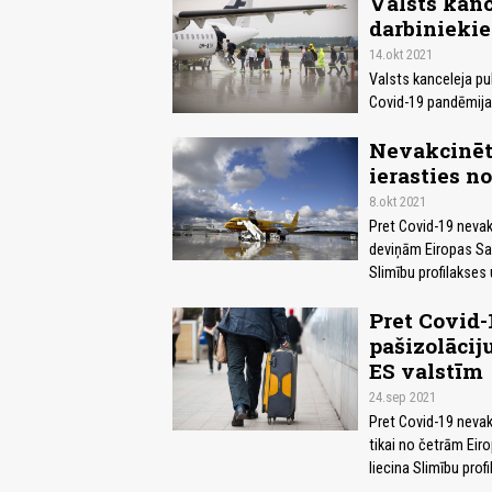
Valsts kanc
darbinieki
14.okt 2021
Valsts kanceleja pub
Covid-19 pandēmijas
Nevakcinēti
ierasties n
8.okt 2021
Pret Covid-19 nevakc
deviņām Eiropas Sav
Slimību profilakses
Pret Covid-
pašizolācij
ES valstīm
24.sep 2021
Pret Covid-19 nevakc
tikai no četrām Eir
liecina Slimību prof