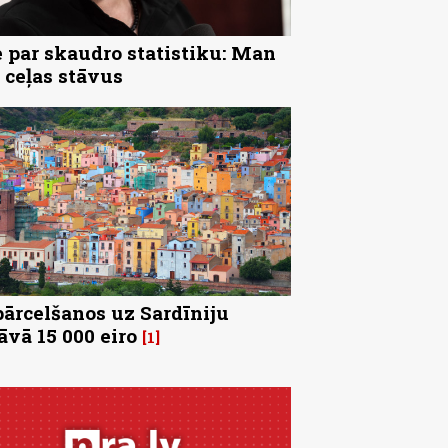
 par skaudro statistiku: Man
 ceļas stāvus
pārcelšanos uz Sardīniju
āvā 15 000 eiro
1