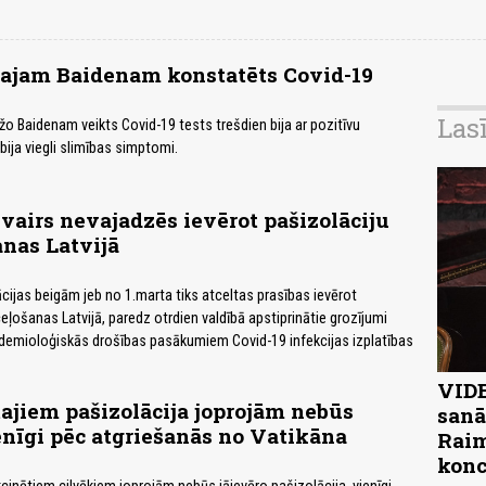
cajam Baidenam konstatēts Covid-19
Las
 Baidenam veikts Covid-19 tests trešdien bija ar pozitīvu
bija viegli slimības simptomi.
 vairs nevajadzēs ievērot pašizolāciju
anas Latvijā
ācijas beigām jeb no 1.marta tiks atceltas prasības ievērot
eļošanas Latvijā, paredz otrdien valdībā apstiprinātie grozījumi
demioloģiskās drošības pasākumiem Covid-19 infekcijas izplatības
VIDE
jiem pašizolācija joprojām nebūs
sanā
enīgi pēc atgriešanās no Vatikāna
Raim
konc