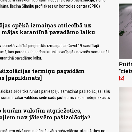
cinētiem cilvēkiem joprojām nebūs jāievēro pašizolācija, vienīgi
ikāna, liecina Slimību profilakses un kontroles centra (SPKC)
tājas spēkā izmaiņas attiecībā uz
n mājas karantīnā pavadāmo laiku
 iepriekš valdībā pieņemtās izmaiņas ar Covid-19 saistītajā
umā, kas paredz sabiedrībai kritiski svarīgajās nozarēs samazināt
karantīnā pavadāmo laiku.
Puti
ašizolācijas termiņu pagaidām
"rie
 [papildināts]
2
valdības sēdē tika runāts par iespēju samazināt pašizolācijas laiku
sonām, vakar valdības sēdē šāds jautājums vispār nebija iekļauts.
o kurām valstīm atgriežoties,
jiem nav jāievēro pašizolācija?
cinētiem cilvēkiem nebūs jāievēro pašizolācija, atgriežoties no