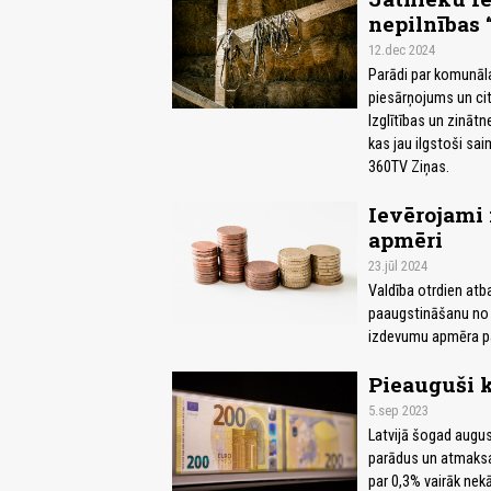
nepilnības 
12.dec 2024
Parādi par komunāla
piesārņojums un cita
Izglītības un zinātn
kas jau ilgstoši sai
360TV Ziņas.
Ievērojami
apmēri
23.jūl 2024
Valdība otrdien at
paaugstināšanu no s
izdevumu apmēra paa
Pieauguši k
5.sep 2023
Latvijā šogad augus
parādus un atmaksas
par 0,3% vairāk nek