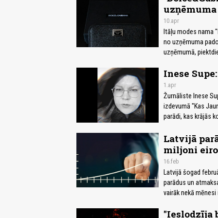
uzņēmuma
10.apr
Itāļu modes nama "
no uzņēmuma padome
uzņēmumā, piektdie
Inese Supe
1.apr
Žurnāliste Inese Su
izdevumā "Kas Jauns" 
parādi, kas krājās 
Latvijā par
miljoni eiro
16.feb
Latvijā šogad febru
parādus un atmaksas
vairāk nekā mēnesi 
"Ieslodzīja