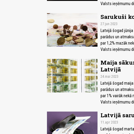
Valsts ieņēmumu die
Sarukuši ko
27.jun 2023
Latvijā šogad jūnij
parādus un atmaksas
par 1,2% mazāk nek
Valsts ieņēmumu die
Maija sāku
Latvijā
24.mai 2023
Latvijā šogad maija
parādus un atmaksas
par 1% vairāk nekā 
Valsts ieņēmumu die
Latvijā sar
11.apr 2023
Latvijā šogad marta