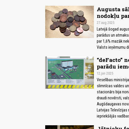
Augusta sā
nodokļu par
27.aug 2025
Latvijā šogad augus
parādus un atmaksas
par 1,6% mazāk nek
Valsts ieņēmumu die
“deFacto” n
parādu iem
12.jan 2025
Veselības ministrij
slimnīcas valdes un
stacionārs bija no
draudi novērsti, val
Augšdaugavas novad
Latvijas Televīzijas 
iepriekšējās vadība
Jātnieku fe