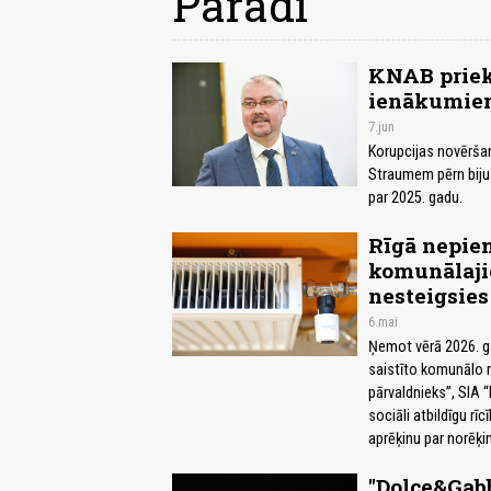
Parādi
KNAB priekš
ienākumie
7.jun
Korupcijas novērša
Straumem pērn bijuš
par 2025. gadu.
Rīgā nepie
komunālajie
nesteigsies
6.mai
Ņemot vērā 2026. g
saistīto komunālo 
pārvaldnieks”, SIA 
sociāli atbildīgu r
aprēķinu par norēķ
"Dolce&Gab