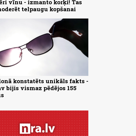
ēri vīnu - izmanto korķi! Tas
noderēt telpaugu kopšanai
onā konstatēts unikāls fakts -
av bijis vismaz pēdējos 155
us