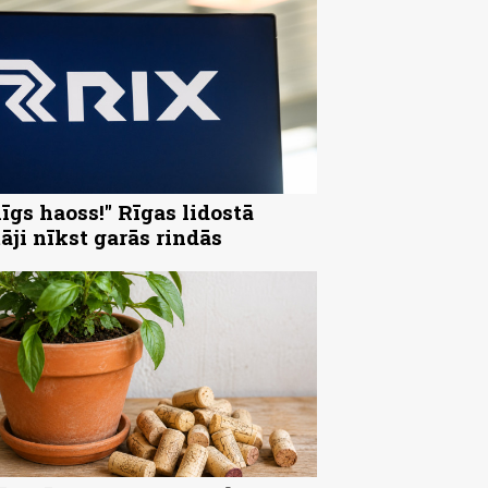
nīgs haoss!" Rīgas lidostā
tāji nīkst garās rindās