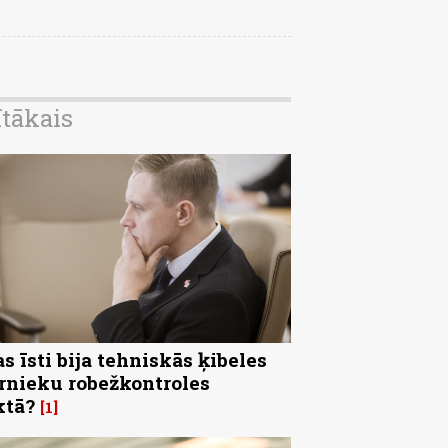
ītākais
s īsti bija tehniskās ķibeles
rnieku robežkontroles
ktā?
1