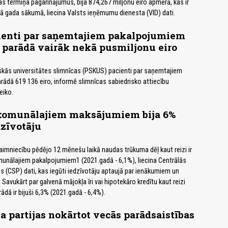
 termiņa pagarinājumus, bija 874,267 miljonu eiro apmērā, kas ir
ā gada sākumā, liecina Valsts ieņēmumu dienesta (VID) dati.
enti par saņemtajiem pakalpojumiem
r parādā vairāk nekā pusmiljonu eiro
iskās universitātes slimnīcas (PSKUS) pacienti par saņemtajiem
rādā 619 136 eiro, informē slimnīcas sabiedrisko attiecību
eiko.
 komunālajiem maksājumiem bija 6%
dzīvotāju
mniecību pēdējo 12 mēnešu laikā naudas trūkuma dēļ kaut reizi ir
omunālajiem pakalpojumiem1 (2021.gadā - 6,1%), liecina Centrālās
es (CSP) dati, kas iegūti iedzīvotāju aptaujā par ienākumiem un
Savukārt par galvenā mājokļa īri vai hipotekāro kredītu kaut reizi
dā ir bijuši 6,3% (2021.gadā - 6,4%).
 partijas nokārtot vecās parādsaistības