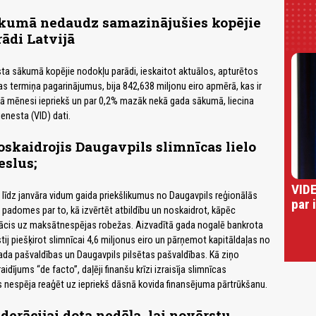
kumā nedaudz samazinājušies kopējie
ādi Latvijā
ta sākumā kopējie nodokļu parādi, ieskaitot aktuālos, apturētos
 termiņa pagarinājumus, bija 842,638 miljonu eiro apmērā, kas ir
ā mēnesi iepriekš un par 0,2% mazāk nekā gada sākumā, liecina
nesta (VID) dati.
oskaidrojis Daugavpils slimnīcas lielo
eslus;
VIDE
a līdz janvāra vidum gaida priekšlikumus no Daugavpils reģionālās
par 
 padomes par to, kā izvērtēt atbildību un noskaidrot, kāpēc
nācis uz maksātnespējas robežas. Aizvadītā gada nogalē bankrota
stij piešķirot slimnīcai 4,6 miljonus eiro un pārņemot kapitāldaļas no
a pašvaldības un Daugavpils pilsētas pašvaldības. Kā ziņo
raidījums “de facto”, daļēji finanšu krīzi izraisīja slimnīcas
s nespēja reaģēt uz iepriekš dāsnā kovida finansējuma pārtrūkšanu.
derācijai dota nedēļa, lai novērstu