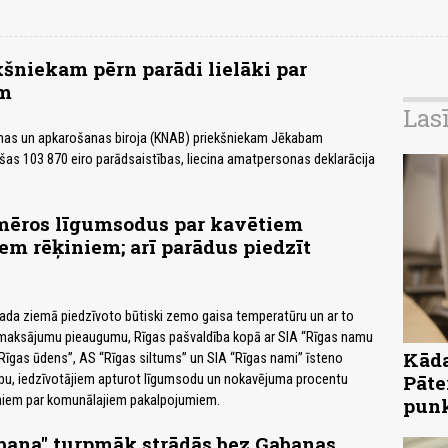
niekam pērn parādi lielāki par
m
Las
nas un apkarošanas biroja (KNAB) priekšniekam Jēkabam
as 103 870 eiro parādsaistības, liecina amatpersonas deklarācija
mēros līgumsodus par kavētiem
m rēķiniem; arī parādus piedzīt
ada ziemā piedzīvoto būtiski zemo gaisa temperatūru un ar to
maksājumu pieaugumu, Rīgas pašvaldība kopā ar SIA “Rīgas namu
Kāda
“Rīgas ūdens”, AS “Rīgas siltums” un SIA “Rīgas nami” īsteno
Pāte
īcību, iedzīvotājiem apturot līgumsodu un nokavējuma procentu
iniem par komunālajiem pakalpojumiem.
pun
bana" turpmāk strādās bez Gabanas