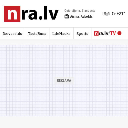
Ceturtdiena, 6.augusts
+21°
Rīgā
redeem
Aisma, Askolds
Dzīvesstils
TautaRunā
LifeHacks
Sports