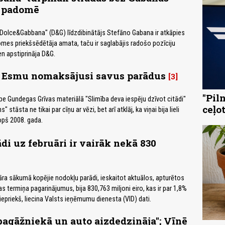
 padomē
Dolce&Gabbana" (D&G) līdzdibinātājs Stefāno Gabana ir atkāpies
s priekšsēdētāja amata, taču ir saglabājis radošo pozīciju
n apstiprināja D&G.
: Esmu nomaksājusi savus parādus
3
"Pil
pe Gundegas Grīvas materiālā "Slimība deva iespēju dzīvot citādi"
ceļo
stāsta ne tikai par cīņu ar vēzi, bet arī atklāj, ka viņai bija lieli
kopš 2008. gada.
ādi uz februāri ir vairāk nekā 830
āra sākumā kopējie nodokļu parādi, ieskaitot aktuālos, apturētos
 termiņa pagarinājumus, bija 830,763 miljoni eiro, kas ir par 1,8%
iepriekš, liecina Valsts ieņēmumu dienesta (VID) dati.
 bagāžniekā un auto aizdedzināja"; Vīnē