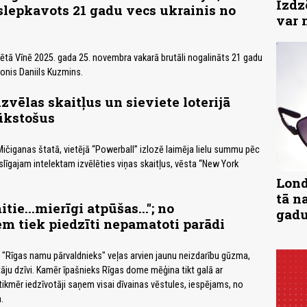
Izdz
slepkavots 21 gadu vecs ukrainis no
var 
sētā Vīnē 2025. gada 25. novembra vakarā brutāli nogalināts 21 gadu
sonis Daniils Kuzmins.
zvēlas skaitļus un sieviete loterijā
ūkstošus
ičiganas štatā, vietējā “Powerball” izlozē laimēja lielu summu pēc
līgajam intelektam izvēlēties viņas skaitļus, vēsta “New York
Lond
tā n
ie...mierīgi atpūšas..."; no
gad
em tiek piedzīti nepamatoti parādi
A "Rīgas namu pārvaldnieks" veļas arvien jaunu neizdarību gūzma,
tāju dzīvi. Kamēr īpašnieks Rīgas dome mēģina tikt galā ar
kmēr iedzīvotāji saņem visai dīvainas vēstules, iespējams, no
.