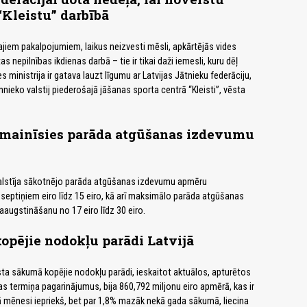
“Kleistu” darbībā
jiem pakalpojumiem, laikus neizvesti mēsli, apkārtējās vides
s nepilnības ikdienas darbā – tie ir tikai daži iemesli, kuru dēļ
es ministrija ir gatava lauzt līgumu ar Latvijas Jātnieku federāciju,
mnieko valstij piederošajā jāšanas sporta centrā “Kleisti”, vēsta
 mainīsies parāda atgūšanas izdevumu
balstīja sākotnējo parāda atgūšanas izdevumu apmēru
eptiņiem eiro līdz 15 eiro, kā arī maksimālo parāda atgūšanas
ugstināšanu no 17 eiro līdz 30 eiro.
opējie nodokļu parādi Latvijā
ta sākumā kopējie nodokļu parādi, ieskaitot aktuālos, apturētos
 termiņa pagarinājumus, bija 860,792 miljonu eiro apmērā, kas ir
ā mēnesi iepriekš, bet par 1,8% mazāk nekā gada sākumā, liecina