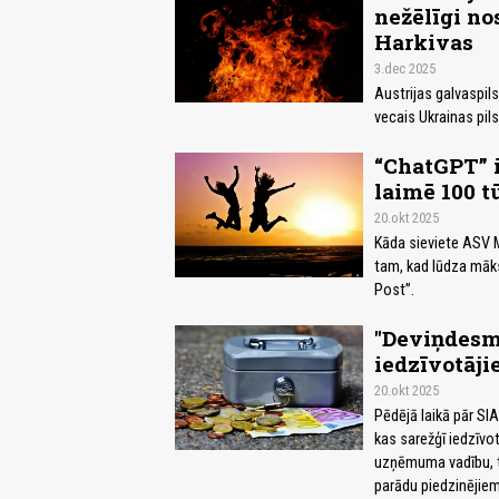
nežēlīgi no
Harkivas
3.dec 2025
Austrijas galvaspil
vecais Ukrainas pil
“ChatGPT” i
laimē 100 t
20.okt 2025
Kāda sieviete ASV M
tam, kad lūdza māks
Post”.
"Deviņdesmit
iedzīvotāji
20.okt 2025
Pēdējā laikā pār SI
kas sarežģī iedzīvo
uzņēmuma vadību, ti
parādu piedzinējiem