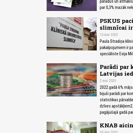
parādus un atmaksas
par 0,3% mazāk nek
PSKUS paci
slimnīcai i
15.mar 2023
Paula Stradiņa klīn
pakalpojumiem ir pa
speciāliste Evija Mil
Parādi par
Latvijas ie
2.mar 2023
2022.gadā 6% mājsai
bijuši parādi par k
statistikas pārvald
dzīves apstākļiem2. 
pagājušajā gadā parā
KNAB aicina
30.dec 2022