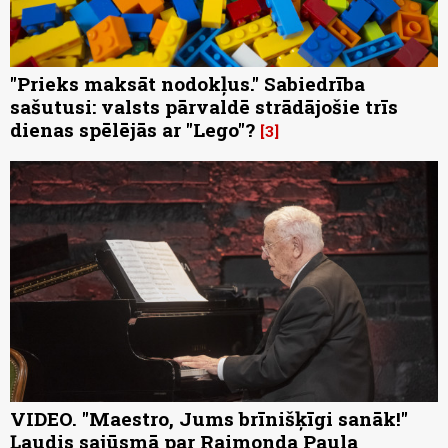
"Prieks maksāt nodokļus." Sabiedrība
sašutusi: valsts pārvaldē strādājošie trīs
dienas spēlējās ar "Lego"?
3
VIDEO. "Maestro, Jums brīnišķīgi sanāk!"
Ļaudis sajūsmā par Raimonda Paula