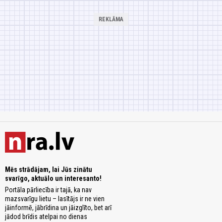
Mēs strādājam, lai Jūs zinātu
svarīgo, aktuālo un interesanto!
Portāla pārliecība ir tajā, ka nav
mazsvarīgu lietu – lasītājs ir ne vien
jāinformē, jābrīdina un jāizglīto, bet arī
jādod brīdis atelpai no dienas