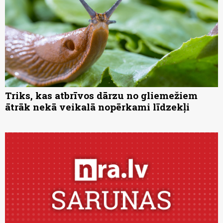
Triks, kas atbrīvos dārzu no gliemežiem
ātrāk nekā veikalā nopērkami līdzekļi