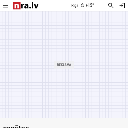
menu
search
login
+15°
Rīgā