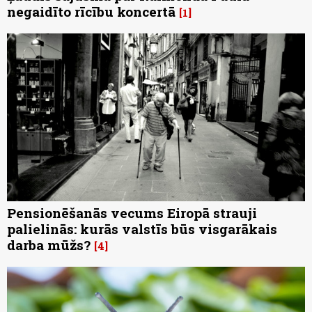
negaidīto rīcību koncertā
1
Pensionēšanās vecums Eiropā strauji
palielinās: kurās valstīs būs visgarākais
darba mūžs?
4