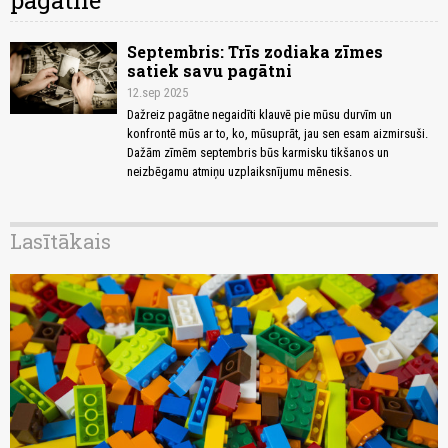
pagātne
Septembris: Trīs zodiaka zīmes
satiek savu pagātni
12.sep 2025
Dažreiz pagātne negaidīti klauvē pie mūsu durvīm un
konfrontē mūs ar to, ko, mūsuprāt, jau sen esam aizmirsuši.
Dažām zīmēm septembris būs karmisku tikšanos un
neizbēgamu atmiņu uzplaiksnījumu mēnesis.
Lasītākais