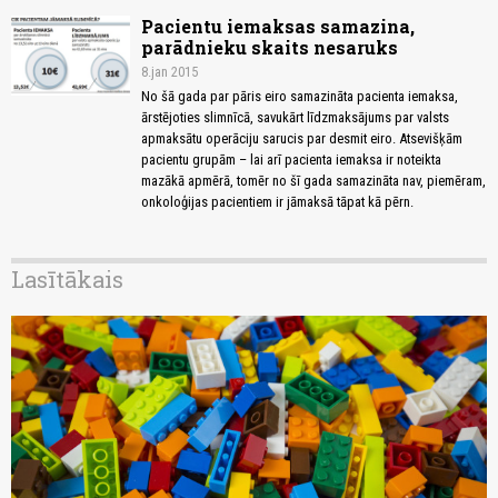
Pacientu iemaksas samazina,
parādnieku skaits nesaruks
8.jan 2015
No šā gada par pāris eiro samazināta pacienta iemaksa,
ārstējoties slimnīcā, savukārt līdzmaksājums par valsts
apmaksātu operāciju sarucis par desmit eiro. Atsevišķām
pacientu grupām – lai arī pacienta iemaksa ir noteikta
mazākā apmērā, tomēr no šī gada samazināta nav, piemēram,
onkoloģijas pacientiem ir jāmaksā tāpat kā pērn.
Lasītākais