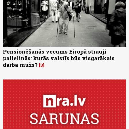
Pensionēšanās vecums Eiropā strauji
palielinās: kurās valstīs būs visgarākais
darba mūžs?
3