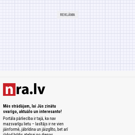
Mēs strādājam, lai Jūs zinātu
svarīgo, aktuālo un interesanto!
Portāla pārliecība ir tajā, ka nav
mazsvarīgu lietu – lasītājs ir ne vien
jāinformē, jābrīdina un jāizglīto, bet arī
jādod brīdis atelpai no dienas