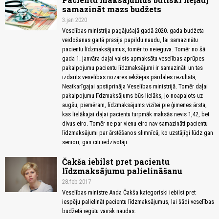
samazināt mazs budžets
3.jan 2020
Veselības ministrija pagājušajā gadā 2020. gada budžeta
veidošanas gaitā prasīja papildu naudu, lai samazinātu
pacientu līdzmaksājumus, tomēr to neieguva. Tomēr no šā
gada 1. janvāra daļai valsts apmaksātu veselības aprūpes
pakalpojumu pacientu līdzmaksājumi ir samazināti un tas
izdarīts veselības nozares iekšējas pārdales rezultātā,
Neatkarīgajai apstiprināja Veselības ministrijā. Tomēr daļai
pakalpojumu līdzmaksājums būs lielāks, jo noapaļots uz
augšu, piemēram, līdzmaksājums vizītei pie ģimenes ārsta,
kas lielākajai daļai pacientu turpmāk maksās nevis 1,42, bet
divus eiro. Tomēr ne par vienu eiro nav samazināti pacientu
līdzmaksājumi par ārstēšanos slimnīcā, ko uzstājīgi lūdz gan
seniori, gan citi iedzīvotāji.
Čakša iebilst pret pacientu
līdzmaksājumu palielināšanu
28.feb 2017
Veselības ministre Anda Čakša kategoriski iebilst pret
iespēju palielināt pacientu līdzmaksājumus, lai šādi veselības
budžetā iegūtu vairāk naudas.