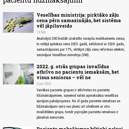
pacientu līdzmaksājumi
Veselības ministrija: pirktāko zāļu
cena pērn samazinājās, bet sistēma
vēl jāpilnveido
13.feb
Analizējot 200 biežāk izrakstīto recepšu medikamentu cenas,
to vidējā aptiekas cena 2025. gadā, salīdzinot ar 2024. gadu,
samazinājusies par 17%, vērtējot zāļu cenu reformas ietekmi,
secinājusi Veselības ministrija (VM).
2022. g. otrās grupas invalīdus
atbrīvo no pacientu iemaksām, bet
visus seniorus – vēl ne
6.jan 2022
Vairākas pacientu grupas ir atbrīvotas no pacientu
līdzmaksājumiem, saņemot valsts apmaksātus veselības
aprūpes pakalpojumus. No šī gada pacienta iemaksas un
līdzmaksājumi vairs nav jāveic arī cilvēkiem ar otro
invaliditātes grupu, tomēr joprojām pacientu iemaksas ir
jāmaksā senioriem.
Pacientu maksājumus būtiski neļauj