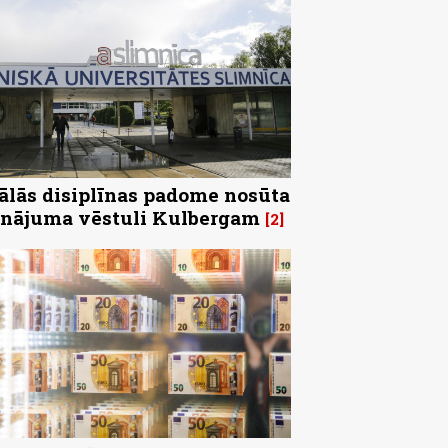
ālās disiplīnas padome nosūta
inājuma vēstuli Kulbergam
2