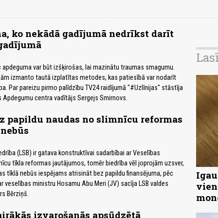
na, ko nekādā gadījumā nedrīkst darīt
gadījumā
Las
 apdeguma var būt izšķirošas, lai mazinātu traumas smagumu.
ām izmanto tautā izplatītas metodes, kas patiesībā var nodarīt
ba. Par pareizu pirmo palīdzību TV24 raidījumā "#Uzlīnijas" stāstīja
 Apdegumu centra vadītājs Sergejs Smirnovs.
ez papildu naudas no slimnīcu reformas
s nebūs
edrība (LSB) ir gatava konstruktīvai sadarbībai ar Veselības
mnīcu tīkla reformas jautājumos, tomēr biedrība vēl joprojām uzsver,
Igau
 tīklā nebūs iespējams atrisināt bez papildu finansējuma, pēc
r veselības ministru Hosamu Abu Meri (JV) sacīja LSB valdes
vien
rs Bērziņš.
mon
airākās izvarošanās apsūdzētā