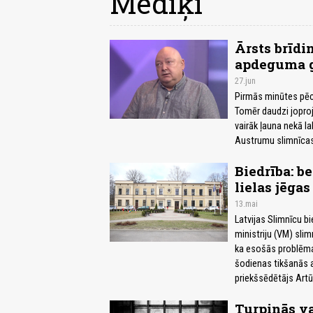
Mediķi
Ārsts brīdi
apdeguma 
27.jun
Pirmās minūtes pēc
Tomēr daudzi joproj
vairāk ļauna nekā la
Austrumu slimnīcas
Biedrība: b
lielas jēga
13.mai
Latvijas Slimnīcu bi
ministriju (VM) sli
ka esošās problēmas
šodienas tikšanās a
priekšsēdētājs Artū
Turpinās v