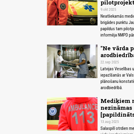
pilotprojek
9.okt 2025
Neatliekamās medic
brigādes punktu Ja
papildus tam pilotpr
informēja NMPD pār
"Ne vārda p
arodbiedrīb
22.sep 2025
Latvijas Veselības 
iepazīšanās ar Vals
plānošanu konstatē
arodbiedrībā.
Mediķiem no
nezināmas 
[papildināt
13.aug 2025
Salaspilī otrdien me