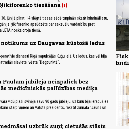
Ņikiforenko tiesāšana
1
30. jūnijā plkst. 14 slēgtā tiesas sēdē turpinās skatīt krimināllietu,
ēnijs Ņikiforenko apsūdzēts par seksuālu vardarbību pret
 LETA noskaidroja tiesā.
 notikums uz Daugavas kūstošā ledus
Fisk
eratīvie dienesti Rīgā sapulcējās Kuģu ielā. Uz ledus, kas vēl bija
brīd
 atradās sieviete, vēsta "Degpunktā".
Paulam jubileja neizpaliek bez
ās medicīniskās palīdzības mediķa
ra vidū plaši svinēja savu 90 gadu jubileju, uz kuru bija ieradušies
ēkum starp viņiem arī Valsts prezidents, rakstīt žurnālā "Jauns un
medmāsai uzbrūk suņi; cietušās stāsts