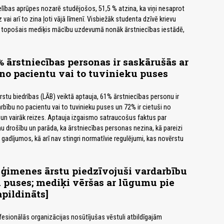
lības aprūpes nozarē studējošos, 51,5 % atzina, ka viņi nesaprot
vai arī to zina ļoti vājā līmenī. Visbiežāk studenta dzīvē krievu
dz topošais mediķis mācību uzdevumā nonāk ārstniecības iestādē,
% ārstniecības personas ir saskārušās ar
no pacientu vai to tuvinieku puses
Ārstu biedrības (LĀB) veiktā aptauja, 61% ārstniecības personu ir
rbību no pacientu vai to tuvinieku puses un 72% ir cietuši no
s un vairāk reizes. Aptauja izgaismo satraucošus faktus par
u drošību un parāda, ka ārstniecības personas nezina, kā pareizi
 gadījumos, kā arī nav stingri normatīvie regulējumi, kas novērstu
 ģimenes ārstu piedzīvojuši vardarbību
 puses; mediķi vēršas ar lūgumu pie
apildināts]
fesionālās organizācijas nosūtījušas vēstuli atbildīgajām