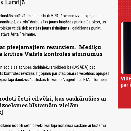
ts Latvijā
īniskās palīdzības dienests (NMPD) šovasar izveidojis jaunu
unmārupē, oktobrī darbu sāks jauns brigādes punkts Baložos, un
ojekta veidā tiek testēts jauns risinājums - gaidīšanas punkti,
stāve Arita Freimane.
ar pieejamajiem resursiem." Mediķu
a kritizē Valsts kontroles atzinumus
un sociālās aprūpes darbinieku arodbiedrība (LVSADA) pēc
ts kontroles revīzijas ziņojumu par stacionārās veselības aprūpes
VIDE
jusi tajā daudzus "būtiskus trūkumus", aģentūru LETA informēja
par 
doti četri cilvēki, kas saskārušies ar
izcelsmes bīstamām vielām
s]
diķiem nodoti četri cilvēki, kuri bija nonākuši saskarē ar bīstamu