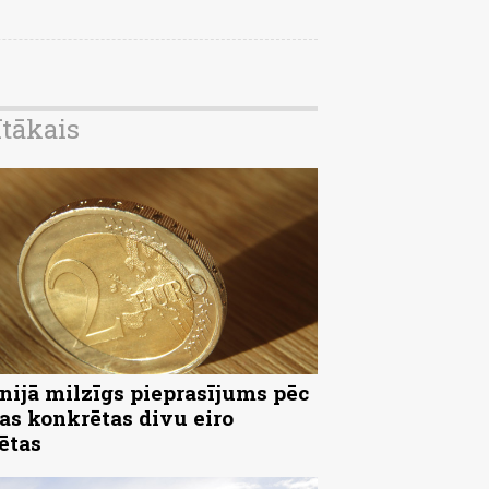
ītākais
nijā milzīgs pieprasījums pēc
as konkrētas divu eiro
ētas