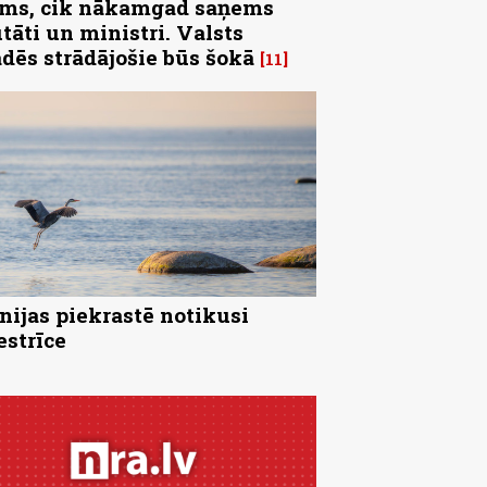
ms, cik nākamgad saņems
tāti un ministri. Valsts
ādēs strādājošie būs šokā
11
nijas piekrastē notikusi
strīce