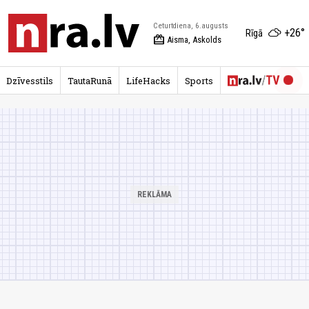
Ceturtdiena, 6.augusts
+26°
Rīgā
redeem
Aisma, Askolds
Dzīvesstils
TautaRunā
LifeHacks
Sports