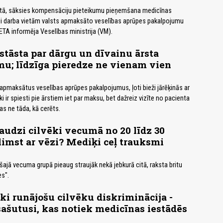
stā, sāksies kompensāciju pieteikumu pieņemšana medicīnas
ei darba vietām valsts apmaksāto veselības aprūpes pakalpojumu
ETA informēja Veselības ministrija (VM).
stāsta par dārgu un dīvainu ārsta
u; līdzīga pieredze ne vienam vien
apmaksātus veselības aprūpes pakalpojumus, ļoti bieži jārēķinās ar
i ir spiesti pie ārstiem iet par maksu, bet dažreiz vizīte no pacienta
as ne tāda, kā cerēts.
audzi cilvēki vecumā no 20 līdz 30
imst ar vēzi? Mediķi ceļ trauksmi
šajā vecuma grupā pieaug straujāk nekā jebkurā citā, raksta britu
s".
ski runājošu cilvēku diskriminācija -
sašutusi, kas notiek medicīnas iestādēs