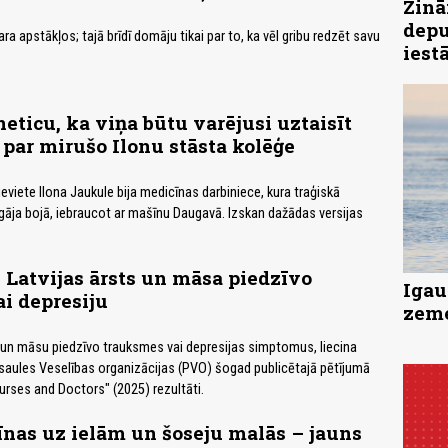
Zinā
depu
ara apstākļos; tajā brīdī domāju tikai par to, ka vēl gribu redzēt savu
iest
neticu, ka viņa būtu varējusi uztaisīt
 par mirušo Ilonu stāsta kolēģe
eviete Ilona Jaukule bija medicīnas darbiniece, kura traģiskā
āja bojā, iebraucot ar mašīnu Daugavā. Izskan dažādas versijas
s Latvijas ārsts un māsa piedzīvo
Igau
i depresiju
zeme
 un māsu piedzīvo trauksmes vai depresijas simptomus, liecina
Pasaules Veselības organizācijas (PVO) šogad publicētajā pētījumā
urses and Doctors" (2025) rezultāti.
as uz ielām un šoseju malās – jauns