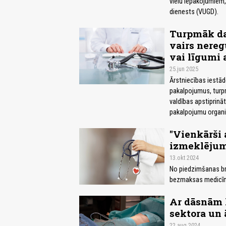
vielu iepakojumiem
dienests (VUGD).
Turpmāk da
vairs nereg
vai līgumi
25.jun 2025
Ārstniecības iestā
pakalpojumus, turpm
valdības apstiprinā
pakalpojumu organi
"Vienkārši 
izmeklējumu
13.okt 2024
No piedzimšanas brī
bezmaksas medicīna. 
Ar dāsnām 
sektora un
22.aug 2024