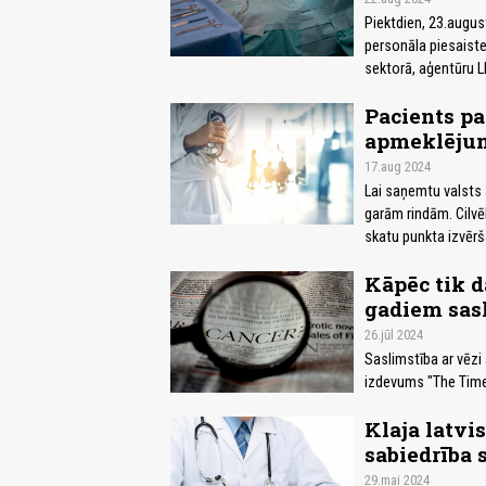
Piektdien, 23.augu
personāla piesaist
sektorā, aģentūru L
Pacients pa
apmeklējum
17.aug 2024
Lai saņemtu valsts 
garām rindām. Cilvēk
skatu punkta izvērš
Kāpēc tik d
gadiem sasl
26.jūl 2024
Saslimstība ar vēzi 
izdevums "The Time
Klaja latvi
sabiedrība 
29.mai 2024