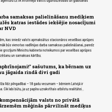
, aģentūru LETA informēja Valsts ugunsdzēsības un glābšanas
rba samaksas palielināšanu mediķiem
ulēs katras iestādes iekšējie nosacījumi
 ar NVD
dēm, kas sniedz valsts apmaksātus stacionāros veselības aprūpes
āk būs vienotas vadlīnijas darba samaksas palielināšanai, paredz
tie grozījumi Ministru kabineta noteikumos par veselības aprūpes
zēšanu un samaksas kārtību.
apbrīnojami!" sašutums, ka bērnam uz
 jāgaida rindā divi gadi
ža līdz pilngadībai – 18 gadu vecumam – bērniem Latvijā ir
Cik labi būtu, ja uz papīra uzrakstītais atbilstu realitātei...
kompensācijām valsts no privātā
 ārzemēm mēģinās pārvilināt mediķus