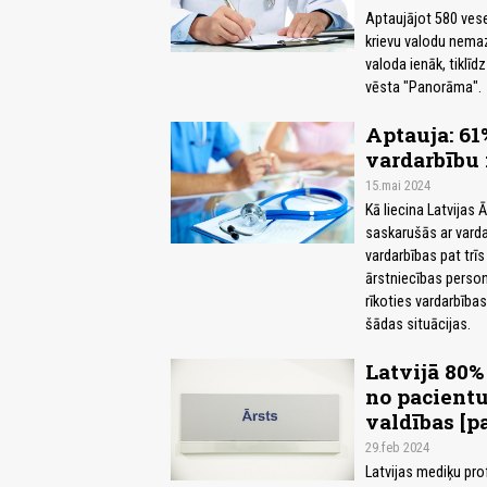
Aptaujājot 580 vese
krievu valodu nemaz 
valoda ienāk, tiklī
vēsta "Panorāma".
Aptauja: 61
vardarbību 
15.mai 2024
Kā liecina Latvijas 
saskarušās ar varda
vardarbības pat trī
ārstniecības person
rīkoties vardarbības
šādas situācijas.
Latvijā 80%
no pacientu
valdības [p
29.feb 2024
Latvijas mediķu pro