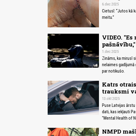
6.dec 2025
Cietusī: “Jutos kā k
meitu.”
VIDEO. "Es 
pašnāvību,"
1.dec 2025
Zināms, ka mirusī si
nelaimes gadījumā g
par notikušo.
Katrs otrai
trauksmi va
13.okt 2025
Puse Latvijas ārstu
dati, kas iekļauti 
"Mental Health of N
NMPD mašīn