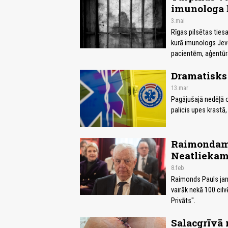
imunologa 
3.mai
Rīgas pilsētas tiesa 
kurā imunologs Jevg
pacientēm, aģentūra
Dramatisks
13.mar
Pagājušajā nedēļā op
palicis upes krastā,
Raimondam 
Neatliekam
8.feb
Raimonds Pauls janvā
vairāk nekā 100 cilv
Privāts".
Salacgrīvā 