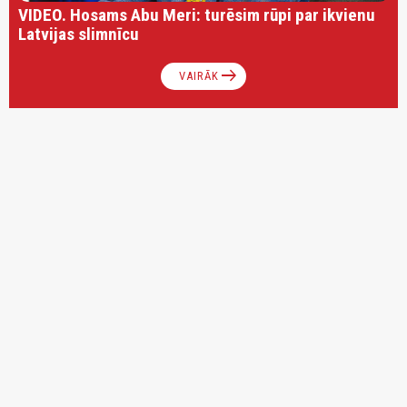
VIDEO. Hosams Abu Meri: turēsim rūpi par ikvienu
Latvijas slimnīcu
arrow_right_alt
VAIRĀK