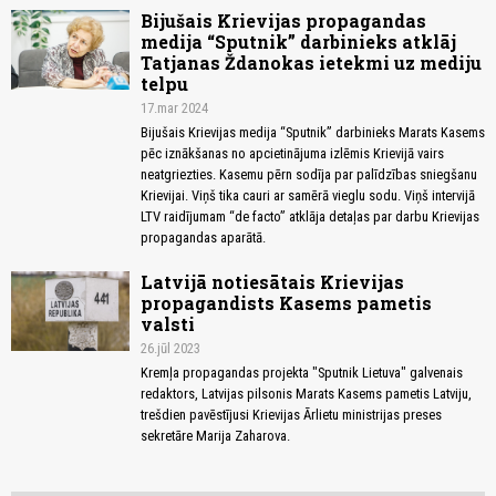
Bijušais Krievijas propagandas
medija “Sputnik” darbinieks atklāj
Tatjanas Ždanokas ietekmi uz mediju
telpu
17.mar 2024
Bijušais Krievijas medija “Sputnik” darbinieks Marats Kasems
pēc iznākšanas no apcietinājuma izlēmis Krievijā vairs
neatgriezties. Kasemu pērn sodīja par palīdzības sniegšanu
Krievijai. Viņš tika cauri ar samērā vieglu sodu. Viņš intervijā
LTV raidījumam “de facto” atklāja detaļas par darbu Krievijas
propagandas aparātā.
Latvijā notiesātais Krievijas
propagandists Kasems pametis
valsti
26.jūl 2023
Kremļa propagandas projekta "Sputnik Lietuva" galvenais
redaktors, Latvijas pilsonis Marats Kasems pametis Latviju,
trešdien pavēstījusi Krievijas Ārlietu ministrijas preses
sekretāre Marija Zaharova.