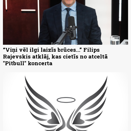
“Viņi vēl ilgi laizīs brūces...” Filips
Rajevskis atklāj, kas cietīs no atceltā
"Pitbull" koncerta