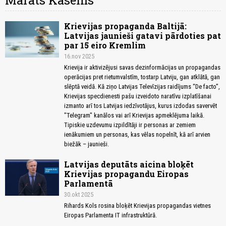
Marats Kasems
Krievijas propaganda Baltijā:
Latvijas jaunieši gatavi pārdoties pat
par 15 eiro Kremlim
16.nov 2025
Krievija ir aktivizējusi savas dezinformācijas un propagandas
operācijas pret rietumvalstīm, tostarp Latviju, gan atklātā, gan
slēptā veidā. Kā ziņo Latvijas Televīzijas raidījums “De facto”,
Krievijas specdienesti pašu izveidoto naratīvu izplatīšanai
izmanto arī tos Latvijas iedzīvotājus, kurus izdodas savervēt
"Telegram" kanālos vai arī Krievijas apmeklējuma laikā.
Tipiskie uzdevumu izpildītāji ir personas ar zemiem
ienākumiem un personas, kas vēlas nopelnīt, kā arī arvien
biežāk – jaunieši.
Latvijas deputāts aicina bloķēt
Krievijas propagandu Eiropas
Parlamentā
30.okt 2025
Rihards Kols rosina bloķēt Krievijas propagandas vietnes
Eiropas Parlamenta IT infrastruktūrā.