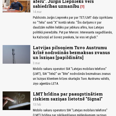
afēru". Jurģis Liepnieks vērš
sabiedrības uzmanību
7
14.mar
Publicists Jurģis Liepnieks par par TET/LMT daļu izpirkšanu
no "Telia" savā "X" kontā raksta: "Šis darījums ir par
daudzām nullēm lielāks par jebkuru afēru, kas Latvijas
politikā pieredzēta. Pat par Meroni. Interesanta sagadīšanās,
ka Kažociņš arī šoreiz pieskata, lai viss iet gludi."
Latvijas pilsoņiem Tuvo Austrumu
krīzē nodrošinās bezmaksas zvanus
un īsziņas [papildināts]
3.mar
Mobilo sakaru operatori SIA "Latvijas mobilais telefons"
(LMT), SIA "Tele2" un "Bite" nodrošinās bezmaksas zvanus
un īsziņas klientiem krīzes skartajās Tuvo Austrumu valstīs,
ziņo aģentūra LETA.
LMT brīdina par paaugstinātiem
riskiem saziņas lietotnē "Signal"
13.feb
Mobilo sakaru operators SIA "Latvijas mobilais telefons"
(LMT) brīdina par pikšķerēšanas mēģinājumiem saziņas