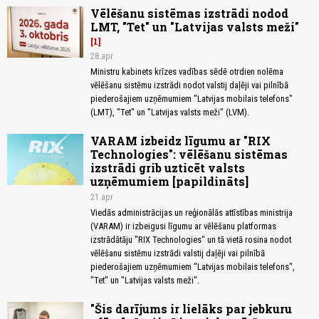
Vēlēšanu sistēmas izstrādi nodod
LMT, "Tet" un "Latvijas valsts meži"
1
28.apr
Ministru kabinets krīzes vadības sēdē otrdien nolēma
vēlēšanu sistēmu izstrādi nodot valstij daļēji vai pilnībā
piederošajiem uzņēmumiem "Latvijas mobilais telefons"
(LMT), "Tet" un "Latvijas valsts meži" (LVM).
VARAM izbeidz līgumu ar "RIX
Technologies": vēlēšanu sistēmas
izstrādi grib uzticēt valsts
uzņēmumiem [papildināts]
21.apr
Viedās administrācijas un reģionālās attīstības ministrija
(VARAM) ir izbeigusi līgumu ar vēlēšanu platformas
izstrādātāju "RIX Technologies" un tā vietā rosina nodot
vēlēšanu sistēmu izstrādi valstij daļēji vai pilnībā
piederošajiem uzņēmumiem "Latvijas mobilais telefons",
"Tet" un "Latvijas valsts meži".
"Šis darījums ir lielāks par jebkuru