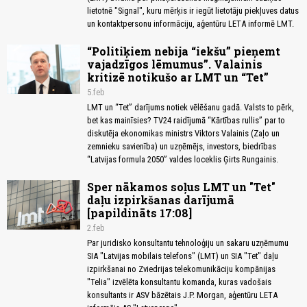
lietotnē "Signal", kuru mērķis ir iegūt lietotāju piekļuves datus
un kontaktpersonu informāciju, aģentūru LETA informē LMT.
“Politiķiem nebija “iekšu” pieņemt
vajadzīgos lēmumus”. Valainis
kritizē notikušo ar LMT un “Tet”
5.feb
LMT un “Tet” darījums notiek vēlēšanu gadā. Valsts to pērk,
bet kas mainīsies? TV24 raidījumā “Kārtības rullis” par to
diskutēja ekonomikas ministrs Viktors Valainis (Zaļo un
zemnieku savienība) un uzņēmējs, investors, biedrības
“Latvijas formula 2050” valdes loceklis Ģirts Rungainis.
Sper nākamos soļus LMT un "Tet"
daļu izpirkšanas darījumā
[papildināts 17:08]
2.feb
Par juridisko konsultantu tehnoloģiju un sakaru uzņēmumu
SIA "Latvijas mobilais telefons" (LMT) un SIA "Tet" daļu
izpirkšanai no Zviedrijas telekomunikāciju kompānijas
"Telia" izvēlēta konsultantu komanda, kuras vadošais
konsultants ir ASV bāzētais J.P. Morgan, aģentūru LETA