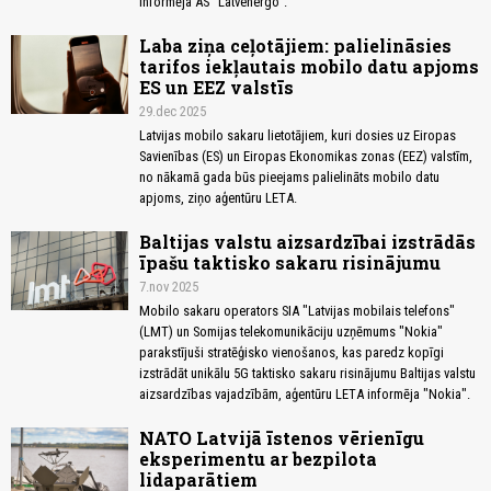
informēja AS "Latvenergo".
Laba ziņa ceļotājiem: palielināsies
tarifos iekļautais mobilo datu apjoms
ES un EEZ valstīs
29.dec 2025
Latvijas mobilo sakaru lietotājiem, kuri dosies uz Eiropas
Savienības (ES) un Eiropas Ekonomikas zonas (EEZ) valstīm,
no nākamā gada būs pieejams palielināts mobilo datu
apjoms, ziņo aģentūru LETA.
Baltijas valstu aizsardzībai izstrādās
īpašu taktisko sakaru risinājumu
7.nov 2025
Mobilo sakaru operators SIA "Latvijas mobilais telefons"
(LMT) un Somijas telekomunikāciju uzņēmums "Nokia"
parakstījuši stratēģisko vienošanos, kas paredz kopīgi
izstrādāt unikālu 5G taktisko sakaru risinājumu Baltijas valstu
aizsardzības vajadzībām, aģentūru LETA informēja "Nokia".
NATO Latvijā īstenos vērienīgu
eksperimentu ar bezpilota
lidaparātiem