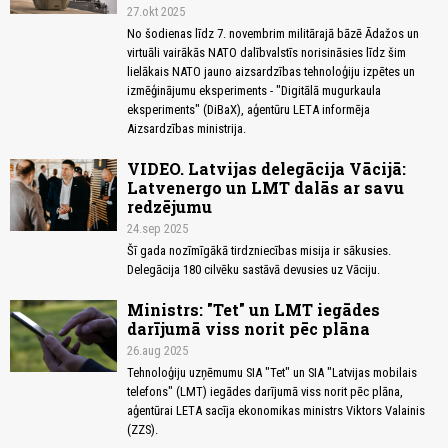
27.okt 2025
No šodienas līdz 7. novembrim militārajā bāzē Ādažos un
virtuāli vairākās NATO dalībvalstīs norisināsies līdz šim
lielākais NATO jauno aizsardzības tehnoloģiju izpētes un
izmēģinājumu eksperiments - "Digitālā mugurkaula
eksperiments" (DiBaX), aģentūru LETA informēja
Aizsardzības ministrija.
VIDEO. Latvijas delegācija Vācijā:
Latvenergo un LMT dalās ar savu
redzējumu
24.sep 2025
Šī gada nozīmīgākā tirdzniecības misija ir sākusies.
Delegācija 180 cilvēku sastāvā devusies uz Vāciju.
Ministrs: "Tet" un LMT iegādes
darījumā viss norit pēc plāna
26.aug 2025
Tehnoloģiju uzņēmumu SIA "Tet" un SIA "Latvijas mobilais
telefons" (LMT) iegādes darījumā viss norit pēc plāna,
aģentūrai LETA sacīja ekonomikas ministrs Viktors Valainis
(ZZS).