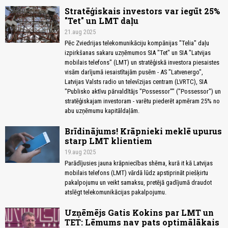
Stratēģiskais investors var iegūt 25%
"Tet" un LMT daļu
21.aug 2025
Pēc Zviedrijas telekomunikāciju kompānijas "Telia" daļu
izpirkšanas sakaru uzņēmumos SIA "Tet" un SIA "Latvijas
mobilais telefons" (LMT) un stratēģiskā investora piesaistes
visām darījumā iesaistītajām pusēm - AS "Latvenergo",
Latvijas Valsts radio un televīzijas centram (LVRTC), SIA
"Publisko aktīvu pārvaldītājs "Possessor"" ("Possessor") un
stratēģiskajam investoram - varētu piederēt apmēram 25% no
abu uzņēmumu kapitāldaļām.
Brīdinājums! Krāpnieki meklē upurus
starp LMT klientiem
19.aug 2025
Parādījusies jauna krāpniecības shēma, kurā it kā Latvijas
mobilais telefons (LMT) vārdā lūdz apstiprināt piešķirtu
pakalpojumu un veikt samaksu, pretējā gadījumā draudot
atslēgt telekomunikācijas pakalpojumu.
Uzņēmējs Gatis Kokins par LMT un
TET: Lēmums nav pats optimālākais