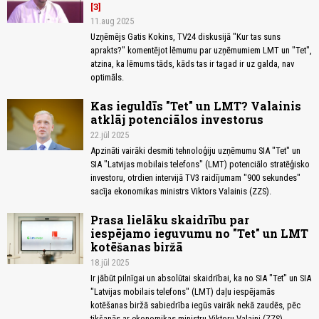
3
11.aug 2025
Uzņēmējs Gatis Kokins, TV24 diskusijā "Kur tas suns
aprakts?" komentējot lēmumu par uzņēmumiem LMT un "Tet",
atzina, ka lēmums tāds, kāds tas ir tagad ir uz galda, nav
optimāls.
Kas ieguldīs "Tet" un LMT? Valainis
atklāj potenciālos investorus
22.jūl 2025
Apzināti vairāki desmiti tehnoloģiju uzņēmumu SIA "Tet" un
SIA "Latvijas mobilais telefons" (LMT) potenciālo stratēģisko
investoru, otrdien intervijā TV3 raidījumam "900 sekundes"
sacīja ekonomikas ministrs Viktors Valainis (ZZS).
Prasa lielāku skaidrību par
iespējamo ieguvumu no "Tet" un LMT
kotēšanas biržā
18.jūl 2025
Ir jābūt pilnīgai un absolūtai skaidrībai, ka no SIA "Tet" un SIA
"Latvijas mobilais telefons" (LMT) daļu iespējamās
kotēšanas biržā sabiedrība iegūs vairāk nekā zaudēs, pēc
tikšanās ar ekonomikas ministru Viktoru Valaini (ZZS)