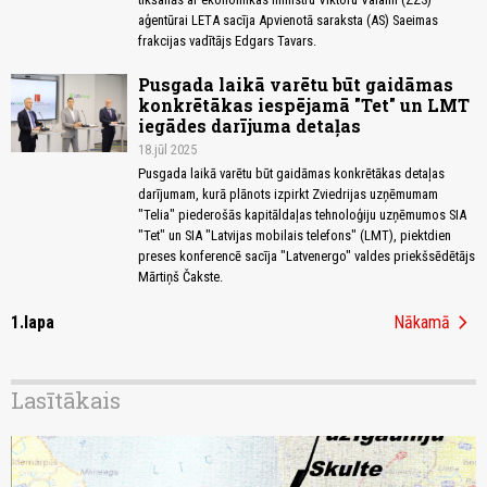
aģentūrai LETA sacīja Apvienotā saraksta (AS) Saeimas
frakcijas vadītājs Edgars Tavars.
Pusgada laikā varētu būt gaidāmas
konkrētākas iespējamā "Tet" un LMT
iegādes darījuma detaļas
18.jūl 2025
Pusgada laikā varētu būt gaidāmas konkrētākas detaļas
darījumam, kurā plānots izpirkt Zviedrijas uzņēmumam
"Telia" piederošās kapitāldaļas tehnoloģiju uzņēmumos SIA
"Tet" un SIA "Latvijas mobilais telefons" (LMT), piektdien
preses konferencē sacīja "Latvenergo" valdes priekšsēdētājs
Mārtiņš Čakste.
chevron_right
1.lapa
Nākamā
Lasītākais