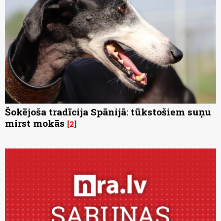
Šokējoša tradīcija Spānijā: tūkstošiem suņu
mirst mokās
2