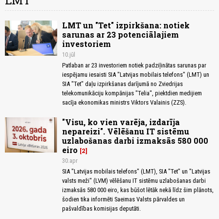
LMT
LMT un "Tet" izpirkšana: notiek
sarunas ar 23 potenciālajiem
investoriem
10.jūl
Patlaban ar 23 investoriem notiek padziļinātas sarunas par
iespējamu iesaisti SIA "Latvijas mobilais telefons" (LMT) un
SIA "Tet" daļu izpirkšanas darījumā no Zviedrijas
telekomunikāciju kompānijas "Telia", piektdien medijiem
sacīja ekonomikas ministrs Viktors Valainis (ZZS).
"Visu, ko vien varēja, izdarīja
nepareizi". Vēlēšanu IT sistēmu
uzlabošanas darbi izmaksās 580 000
eiro
2
30.apr
SIA "Latvijas mobilais telefons" (LMT), SIA "Tet" un "Latvijas
valsts meži" (LVM) vēlēšanu IT sistēmu uzlabošanas darbi
izmaksās 580 000 eiro, kas būšot lētāk nekā līdz šim plānots,
šodien tika informēti Saeimas Valsts pārvaldes un
pašvaldības komisijas deputāti.