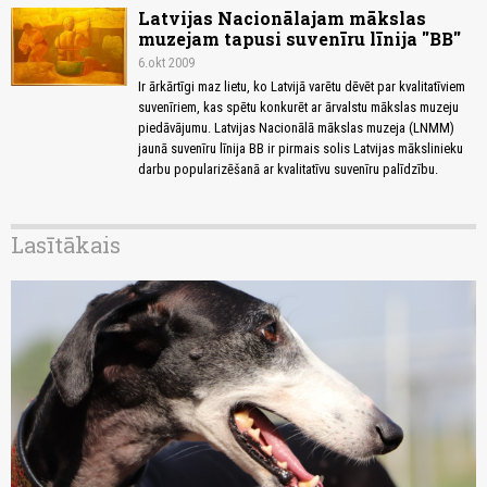
Latvijas Nacionālajam mākslas
muzejam tapusi suvenīru līnija ''BB''
6.okt 2009
Ir ārkārtīgi maz lietu, ko Latvijā varētu dēvēt par kvalitatīviem
suvenīriem, kas spētu konkurēt ar ārvalstu mākslas muzeju
piedāvājumu. Latvijas Nacionālā mākslas muzeja (LNMM)
jaunā suvenīru līnija BB ir pirmais solis Latvijas mākslinieku
darbu popularizēšanā ar kvalitatīvu suvenīru palīdzību.
Lasītākais