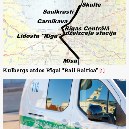
Kulbergs atdos Rīgai "Rail Baltica"
1