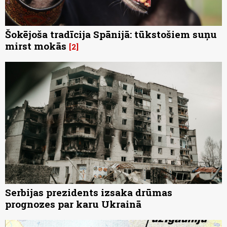
Šokējoša tradīcija Spānijā: tūkstošiem suņu
mirst mokās
2
Serbijas prezidents izsaka drūmas
prognozes par karu Ukrainā