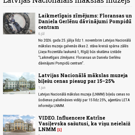
Latvijas Nacionālais mākslas muzejs
Laikmetīgais zīmējums: Floransas un
Daniela Gerlēnu dāvinājumi Pompidū
centram
6.jūl
No 2026. gada 25. jūlija līdz 1. novembrim Latvijas Nacionālā
mākslas muzeja galvenās ēkas 2. stāva kreisā spārna zālēs
(Jaņa Rozentāla laukumā 1, Rīgā) būs skatāma izstāde
“Laikmetīgais zīmējums: Floransas un Daniela Gerlēnu
dāvinājumi Pompidū centram”.
Latvijas Nacionālā mākslas muzeja
biļešu cenas pieaug par 15–25%
1.jun
Latvijas Nacionālā mākslas muzeja (LNMM) biļešu cenas no
šodienas palielināsies vidēji par 15 līdz 25%, aģentūru LETA
informēja LNMM.
VIDEO. Influencere Katrīne
Vasiļevska sašutusi, ka viņu neielaiž
LNMM
1