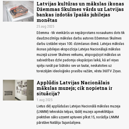
Latvijas kultūras un mākslas ikonas
Džemmas Skulmes vārds uz Latvijas
bankas izdotās īpašās jubilejas
monētas
25.aug 2025
Džemma - tik vienkāršs un nepārprotams nosaukums dots tik
daudznozīmīgu mākslas darbu autores Džemmas Skulmes
darbu izstādei viņas 100. dzimšanas dienā. Latvijas mākslas
ikonas jubilejas ekspozīcija Latvijas Nacionālajā mākslas
muzejā uzsver Skulmes veikumu, atspoguļojot mākslas un
sabiedrības dzīvi padomju okupācijas laikā, kā arī viņas
spēju runāt par būtisko sev un tautai, neskatoties uz
toreizējām ideoloģisko prasību važām, vēsta 360TV Ziņas.
Applūdis Latvijas Nacionālais
mākslas muzejs; cik nopietna ir
situācija?
1.aug 2025
Lietus dēļ applūdušas Latvijas Nacionālā mākslas muzeja
(LNMM) tehniskās telpas, tādēļ muzejs apmeklētājus
piektdien sāks uzņemt aptuveni plkst.15, norādīja LNMM
pārstāve Natālija Sujunšalijeva.