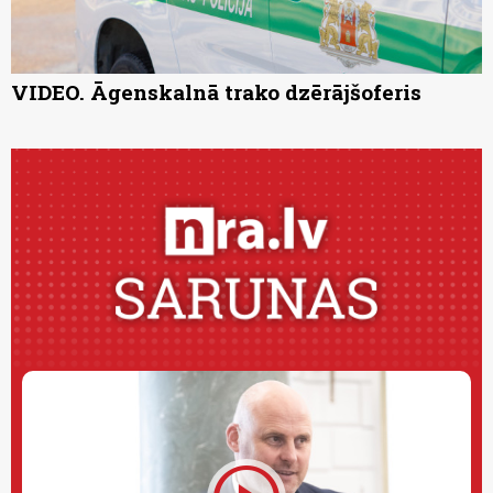
VIDEO. Āgenskalnā trako dzērājšoferis