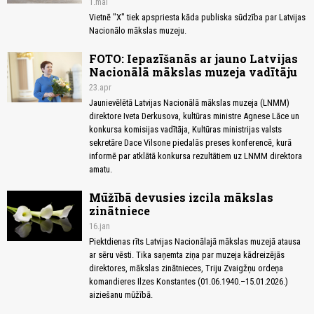
1.mai
Vietnē "X" tiek apspriesta kāda publiska sūdzība par Latvijas
Nacionālo mākslas muzeju.
FOTO: Iepazīšanās ar jauno Latvijas
Nacionālā mākslas muzeja vadītāju
23.apr
Jaunievēlētā Latvijas Nacionālā mākslas muzeja (LNMM)
direktore Iveta Derkusova, kultūras ministre Agnese Lāce un
konkursa komisijas vadītāja, Kultūras ministrijas valsts
sekretāre Dace Vilsone piedalās preses konferencē, kurā
informē par atklātā konkursa rezultātiem uz LNMM direktora
amatu.
Mūžībā devusies izcila mākslas
zinātniece
16.jan
Piektdienas rīts Latvijas Nacionālajā mākslas muzejā atausa
ar sēru vēsti. Tika saņemta ziņa par muzeja kādreizējās
direktores, mākslas zinātnieces, Triju Zvaigžņu ordeņa
komandieres Ilzes Konstantes (01.06.1940.–15.01.2026.)
aiziešanu mūžībā.