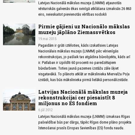
Latvijas Nacionālā mākslas muzeja (LNMM) atjaunotās
vēsturiskās galvenās ēkas svinīgā atklāšana izmaksās 26 863
eiro, neieskaitot pievienotās vērtības nodokli
Pirmie gājieni uz Nacionālo mākslas
muzeju jāplāno Ziemassvētkos
19.mai 2015
Pagaidām ir grūti iztēloties, kāds izskatīsies Latvijas
Nacionālais mākslas muzejs (LNMM) pēc vērienīgās
rekonstrukcijas, jo pašlaik tas atgādina būvobjektu, kāds arī
ir. Patlaban ir izpildīti 60 procenti no paredzētajiem
būvdarbiem. Toties jaunā pazemes izstāžu zāle šķiet
visgatavākā. To plānots atklāt ar mākslinieka Miervalža Poļa
izstādi, kas būs mākslinieka pirmā lielākā personālizstāde.
Latvijas Nacionālā mākslas muzeja
rekonstrukcijai cer piesaistīt 8
miljonus no ES fondiem
6.jūl 2012
Latvijas Nacionālā mākslas muzeja (LNMM) izmaksas Rīgas
pašvaldībai būs par dārgu, tāpēc Rīgas dome plāno projekta
īstenošanai prasīs Eiropas Savienības (ES) fondu naudu.