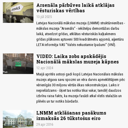
Arsenāla pārbūves laikā atklājas
vēsturiskas vērtības
13.jūl 2025
Latvijas Nacionālā mākslas muzeja (LNMM) struktūrvienības -
mākslas muzeja "Arsenāls" - iekštelpu demontāžas darbu
laikā, atsedzot grīdas, atklātas vēsturiskās kaļķakmens
grīdas plāksnes aptuveni 500 kvadrātmetru apjomā, aģentūru
LETA informēja VAS "Valsts nekustamie īpašumi" (VNĪ).
VIDEO: Laika zobs apskādējis
Nacionālā mākslas muzeja kāpnes
12.apr 2024
Maijā apritēs astoņi gadi kopš Latvijas Nacionālais mākslas
muzejs atguva savu spozmi un vēra durvis apmeklētājiem pēc
vērienīgās 30 miljonu vērtās ēkas rekonstrukcijas. Laiks ir
nepielūdzams - šķiet tas notika tikai vakar, tamdēļ daudzos
izbrīnu raisa fakts, ka muzeja fasādi atkal vīstīs stalažās un
plēvēs un tur notiks būvdarbi.
LNMM atklāšanas pasākums
izmaksās 26 tūkstošus eiro
29.apr 2016