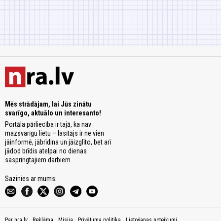
Mēs strādājam, lai Jūs zinātu
svarīgo, aktuālo un interesanto!
Portāla pārliecība ir tajā, ka nav
mazsvarīgu lietu – lasītājs ir ne vien
jāinformē, jābrīdina un jāizglīto, bet arī
jādod brīdis atelpai no dienas
saspringtajiem darbiem.
Sazinies ar mums:
Par nra.lv
Reklāma
Misija
Privātuma politika
Lietošanas noteikumi