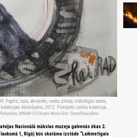
. Papīrs, tuša, akvarelis, vaska zīmuļi, mākslīgās asinis,
u kolekcijas dāvinājums, 2012. Pompidū centra kolekcija,
 Pompidou, MNAM-CCI/André Morin/Dist. GrandPalaisRmn
 Latvijas Nacionālā mākslas muzeja galvenās ēkas 2.
 laukumā 1, Rīgā) būs skatāma izstāde “Laikmetīgais