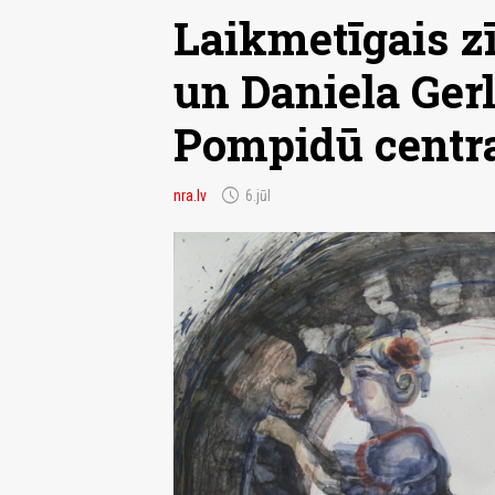
Laikmetīgais z
un Daniela Ger
Pompidū cent
schedule
nra.lv
6.jūl