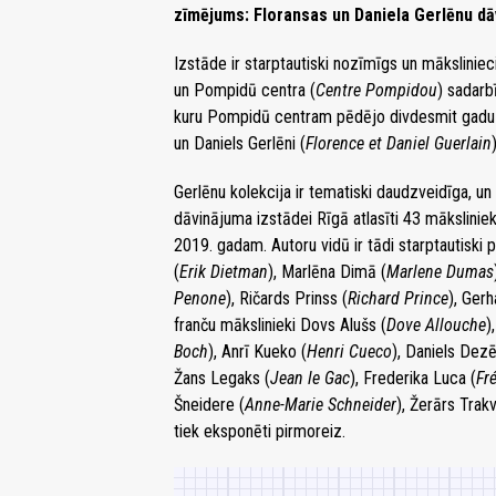
zīmējums: Floransas un Daniela Gerlēnu d
Izstāde ir starptautiski nozīmīgs un mākslini
un Pompidū centra (
Centre Pompidou
) sadarb
kuru Pompidū centram pēdējo divdesmit gadu l
un Daniels Gerlēni (
Florence et Daniel Guerlain
)
Gerlēnu kolekcija ir tematiski daudzveidīga, un 
dāvinājuma izstādei Rīgā atlasīti 43 mākslinie
2019. gadam. Autoru vidū ir tādi starptautiski 
(
Erik Dietman
), Marlēna Dimā (
Marlene Dumas
Penone
), Ričards Prinss (
Richard Prince
), Gerh
franču mākslinieki Dovs Alušs (
Dove Allouche
)
Boch
), Anrī Kueko (
Henri Cueco
), Daniels Dezē
Žans Legaks (
Jean le Gac
), Frederika Luca (
Fr
Šneidere (
Anne-Marie Schneider
), Žerārs Trakv
tiek eksponēti pirmoreiz.