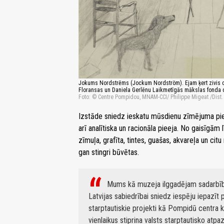
Jokums Nordstrēms (Jockum Nordström). Ejam ķert zivis duļķ
Floransas un Daniela Gerlēnu Laikmetīgās mākslas fonda dā
Foto: © Centre Pompidou, MNAM-CCI/ Philippe Migeat /Dist
Izstāde sniedz ieskatu mūsdienu zīmējuma pier
arī analītiska un racionāla pieeja. No gaisīgām
zīmuļa, grafīta, tintes, guašas, akvareļa un citu
gan stingri būvētas.
Mums kā muzeja ilggadējam sadarbības 
Latvijas sabiedrībai sniedz iespēju iepazīt
starptautiskie projekti kā Pompidū centra k
vienlaikus stiprina valsts starptautisko a