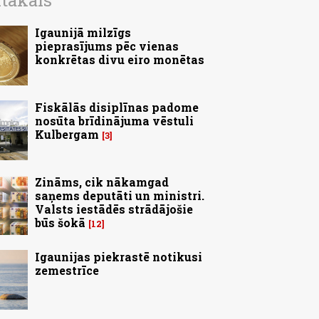
ītākais
Igaunijā milzīgs
pieprasījums pēc vienas
konkrētas divu eiro monētas
Fiskālās disiplīnas padome
nosūta brīdinājuma vēstuli
Kulbergam
3
Zināms, cik nākamgad
saņems deputāti un ministri.
Valsts iestādēs strādājošie
būs šokā
12
Igaunijas piekrastē notikusi
zemestrīce