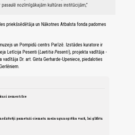
ar pasaulē nozīmīgākajām kultūras institūcijām,
ldes priekšsēdētāja un Nākotnes Atbalsta fonda padomes
 muzejs un Pompidū centrs Parīzē. Izstādes kuratore ir
ja Letīcija Pesenti (
Laetitia Pesenti
), projekta vadītāja -
adītāja Dr. art. Ginta Gerharde-Upeniece, piedaloties
 Gerlēniem.
ikusi zemestrīce
nsdzēsēji pametuši ciematu meža ugunsgrēka varā, lai glābtu