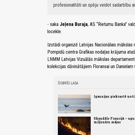
profesionalitāti un spēju veidot sadarbību 
- saka
Jeļena Buraja
, AS “Rietumu Banka” va
locekle.
Izstādi organizē Latvijas Nacionālais mākslas
Pompidū centra Grafikas nodaļas krājuma ataše
LNMM Latvijas Vizuālās mākslas departamenta v
kolekcijas dāvinātājiem Floransai un Danielam
ŠOBRĪD LASA
Igaunijas piekrastē not
Skandāls Francijā – ugu
miljonāru mājas