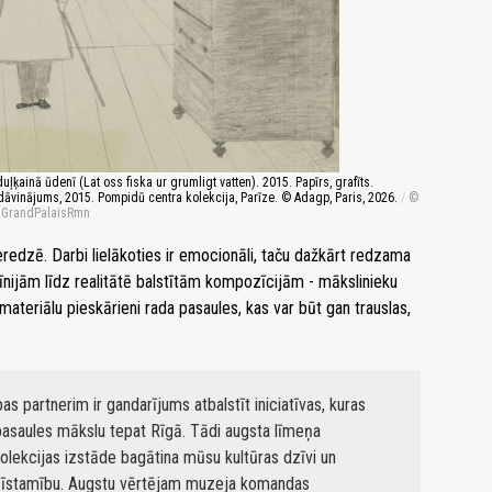
ainā ūdenī (Lat oss fiska ur grumligt vatten). 2015. Papīrs, grafīts.
vinājums, 2015. Pompidū centra kolekcija, Parīze. © Adagp, Paris, 2026.
/
. GrandPalaisRmn
edzē. Darbi lielākoties ir emocionāli, taču dažkārt redzama
 līnijām līdz realitātē balstītām kompozīcijām - mākslinieku
 materiālu pieskārieni rada pasaules, kas var būt gan trauslas,
partnerim ir gandarījums atbalstīt iniciatīvas, kuras
 pasaules mākslu tepat Rīgā. Tādi augsta līmeņa
olekcijas izstāde bagātina mūsu kultūras dzīvi un
tpazīstamību. Augstu vērtējam muzeja komandas