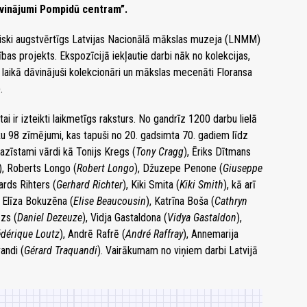
āvinājumi Pompidū centram”.
eciski augstvērtīgs Latvijas Nacionālā mākslas muzeja (LNMM)
ības projekts. Ekspozīcijā iekļautie darbi nāk no kolekcijas,
aikā dāvinājuši kolekcionāri un mākslas mecenāti Floransa
.
tai ir izteikti laikmetīgs raksturs. No gandrīz 1200 darbu lielā
ku 98 zīmējumi, kas tapuši no 20. gadsimta 70. gadiem līdz
pazīstami vārdi kā Tonijs Kregs (
Tony Cragg
), Ēriks Dītmans
), Roberts Longo (
Robert Longo
), Džuzepe Penone (
Giuseppe
ards Rihters (
Gerhard Richter
), Kiki Smita (
Kiki Smith
), kā arī
, Elīza Bokuzēna (
Elise Beaucousin
), Katrīna Boša (
Cathryn
zs (
Daniel Dezeuze
), Vidja Gastaldona (
Vidya Gastaldon
),
édérique Loutz
), Andrē Rafrē (
André Raffray
), Annemarija
andi (
Gérard Traquandi
). Vairākumam no viņiem darbi Latvijā