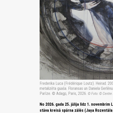
Frederika Luca (Frédérique Loutz). Heirad. 2009
metalizēta guaša. Floransas un Daniela Gerlēn
Parīze. © Adagp, Paris, 2026.
© Foto: © Centre
No 2026. gada 25. jūlija līdz 1. novembrim
stāva kreisā spārna zālēs (Jaņa Rozentāla