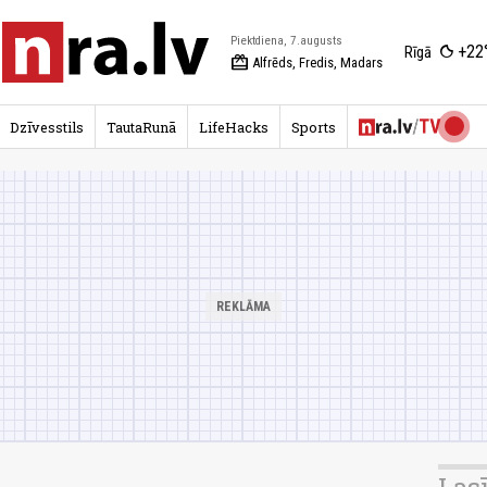
Piektdiena, 7.augusts
+22
Rīgā
redeem
Alfrēds, Fredis, Madars
Dzīvesstils
TautaRunā
LifeHacks
Sports