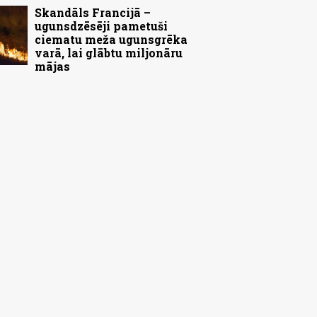
Skandāls Francijā –
ugunsdzēsēji pametuši
ciematu meža ugunsgrēka
varā, lai glābtu miljonāru
mājas