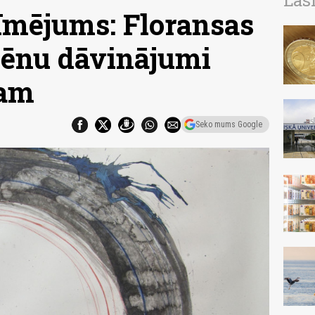
Las
īmējums: Floransas
lēnu dāvinājumi
ram
Seko mums Google