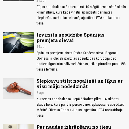
21.apr
Rīgas apgabaltiesa šodien plkst. 10 slēgtā tiesas sēdē skatīs
krimināllietu, kurā kāds vīrietis apsūdzēts par mātes
slepkavību narkotiku reibumā, aģentūra LETA noskaidroja
tiesā.
Izvirzīta apsūdzība Spānijas
premjera sievai
14.apr
Spānijas premjerministra Pedro Sančesa sievai Begonai
Gomesai ir oficiāli izvirzītas apsūdzības korupcijā pēc
gadiem ilgas kriminālizmeklēšanas, teikts pirmdien publicētā
tiesas lēmumā.
Slepkavu stils: nogalināt un līķus ar
visu māju nodedzināt
8.apr
Kurzemes apgabaltiesa Liepājā šodien plkst. 14 atkārtoti
skatīs lietu, kurā par trīs personu noslepkavošanu apsūdzēti
Mārtiņš Stūre un Edgars Judins, aģentūra LETA noskaidroja
tiesā.
Par naudas izkrāpšanu no tiesu