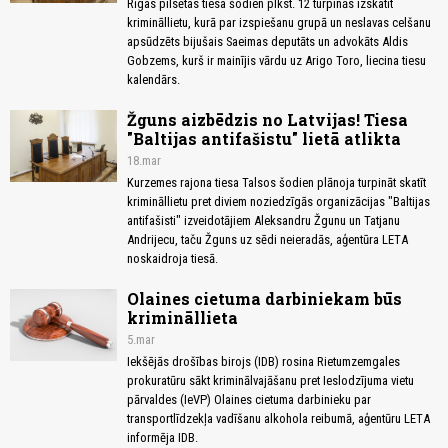
Rīgas pilsētas tiesa šodien plkst. 12 turpinās izskatīt
krimināllietu, kurā par izspiešanu grupā un neslavas celšanu
apsūdzēts bijušais Saeimas deputāts un advokāts Aldis
Gobzems, kurš ir mainījis vārdu uz Arigo Toro, liecina tiesu
kalendārs.
Žguns aizbēdzis no Latvijas! Tiesa
"Baltijas antifašistu" lietā atlikta
18.mar
Kurzemes rajona tiesa Talsos šodien plānoja turpināt skatīt
krimināllietu pret diviem noziedzīgās organizācijas "Baltijas
antifašisti" izveidotājiem Aleksandru Žgunu un Tatjanu
Andrijecu, taču Žguns uz sēdi neieradās, aģentūra LETA
noskaidroja tiesā.
Olaines cietuma darbiniekam būs
krimināllieta
5.mar
Iekšējās drošības birojs (IDB) rosina Rietumzemgales
prokuratūru sākt kriminālvajāšanu pret Ieslodzījuma vietu
pārvaldes (IeVP) Olaines cietuma darbinieku par
transportlīdzekļa vadīšanu alkohola reibumā, aģentūru LETA
informēja IDB.