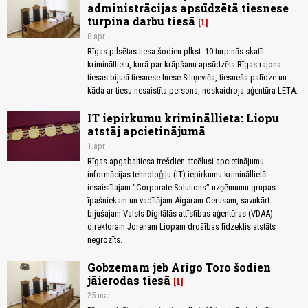
administrācijas apsūdzētā tiesnese
turpina darbu tiesā
1
8.apr
Rīgas pilsētas tiesa šodien plkst. 10 turpinās skatīt
krimināllietu, kurā par krāpšanu apsūdzēta Rīgas rajona
tiesas bijusī tiesnese Inese Siliņeviča, tiesneša palīdze un
kāda ar tiesu nesaistīta persona, noskaidroja aģentūra LETA.
IT iepirkumu krimināllieta: Liopu
atstāj apcietinājumā
1.apr
Rīgas apgabaltiesa trešdien atcēlusi apcietinājumu
informācijas tehnoloģiju (IT) iepirkumu krimināllietā
iesaistītajam "Corporate Solutions" uzņēmumu grupas
īpašniekam un vadītājam Aigaram Cerusam, savukārt
bijušajam Valsts Digitālās attīstības aģentūras (VDAA)
direktoram Jorenam Liopam drošības līdzeklis atstāts
negrozīts.
Gobzemam jeb Arigo Toro šodien
jāierodas tiesā
1
25.mar