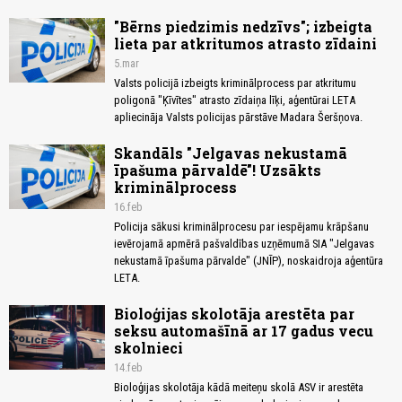
"Bērns piedzimis nedzīvs"; izbeigta
lieta par atkritumos atrasto zīdaini
5.mar
Valsts policijā izbeigts kriminālprocess par atkritumu
poligonā "Ķīvītes" atrasto zīdaiņa līķi, aģentūrai LETA
apliecināja Valsts policijas pārstāve Madara Šeršņova.
Skandāls "Jelgavas nekustamā
īpašuma pārvaldē"! Uzsākts
kriminālprocess
16.feb
Policija sākusi kriminālprocesu par iespējamu krāpšanu
ievērojamā apmērā pašvaldības uzņēmumā SIA "Jelgavas
nekustamā īpašuma pārvalde" (JNĪP), noskaidroja aģentūra
LETA.
Bioloģijas skolotāja arestēta par
seksu automašīnā ar 17 gadus vecu
skolnieci
14.feb
Bioloģijas skolotāja kādā meiteņu skolā ASV ir arestēta