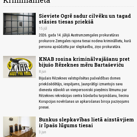
Krimināllieta
Sieviete Ogrē sadur cilvēku un tagad
stāsies tiesas priekšā
15.jūl
2026. gada 14. jūlijā Austrumzemgales prokuratūras
prokurore Zemgales rajona tiesai nodeva krimināllietu, kurā
persona apsūdzēta par slepkavību, ziņo prokuratūra.
KNAB rosina kriminālvajāšanu pret
bijušo Rēzeknes mēru Bartaševiču
8.jun
Bijušais Rēzeknes valstspilsētas pašvaldības domes
priekšsēdētājs, iespējams, ļaunprātīgi izmantojis savu
dienesta stāvokli un vienpersoniski pieņēmis lēmumu par
Rēzeknes rekreācijas centra būvdarbu turpināšanu, liecina
Korupcijas novēršanas un apkarošanas biroja paziņojums
presei.
Bunkus slepkavības lietā aizstāvjiem
ir īpašs lūgums tiesai
3.jun