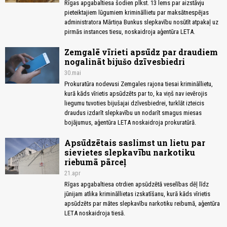
Rīgas apgabaltiesa šodien plkst. 13 lems par aizstāvju
pieteiktajiem lūgumiem krimināllietu par maksātnespējas
administratora Mārtiņa Bunkus slepkavību nosūtīt atpakaļ uz
pirmās instances tiesu, noskaidroja aģentūra LETA.
Zemgalē vīrieti apsūdz par draudiem
nogalināt bijušo dzīvesbiedri
30.mai
Prokuratūra nodevusi Zemgales rajona tiesai krimināllietu,
kurā kāds vīrietis apsūdzēts par to, ka viņš nav ievērojis
liegumu tuvoties bijušajai dzīvesbiedrei, turklāt izteicis
draudus izdarīt slepkavību un nodarīt smagus miesas
bojājumus, aģentūra LETA noskaidroja prokuratūrā.
Apsūdzētais saslimst un lietu par
sievietes slepkavību narkotiku
riebumā pārceļ
21.apr
Rīgas apgabaltiesa otrdien apsūdzētā veselības dēļ līdz
jūnijam atlika krimināllietas izskatīšanu, kurā kāds vīrietis
apsūdzēts par mātes slepkavību narkotiku reibumā, aģentūra
LETA noskaidroja tiesā.