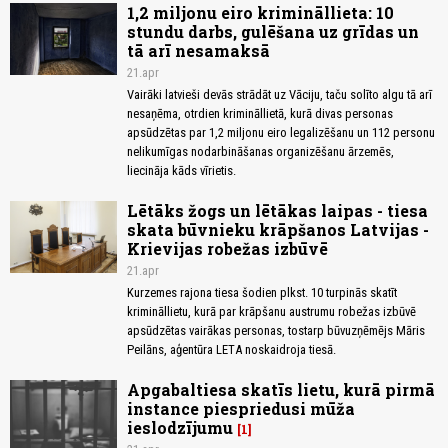
1,2 miljonu eiro krimināllieta: 10
stundu darbs, gulēšana uz grīdas un
tā arī nesamaksā
21.apr
Vairāki latvieši devās strādāt uz Vāciju, taču solīto algu tā arī
nesaņēma, otrdien krimināllietā, kurā divas personas
apsūdzētas par 1,2 miljonu eiro legalizēšanu un 112 personu
nelikumīgas nodarbināšanas organizēšanu ārzemēs,
liecināja kāds vīrietis.
Lētāks žogs un lētākas laipas - tiesa
skata būvnieku krāpšanos Latvijas -
Krievijas robežas izbūvē
21.apr
Kurzemes rajona tiesa šodien plkst. 10 turpinās skatīt
krimināllietu, kurā par krāpšanu austrumu robežas izbūvē
apsūdzētas vairākas personas, tostarp būvuzņēmējs Māris
Peilāns, aģentūra LETA noskaidroja tiesā.
Apgabaltiesa skatīs lietu, kurā pirmā
instance piespriedusi mūža
ieslodzījumu
1