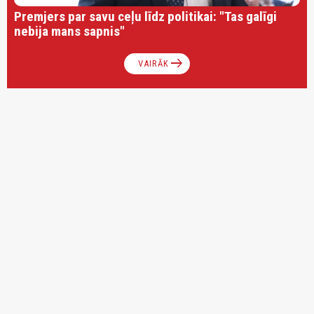
Premjers par savu ceļu līdz politikai: "Tas galīgi
nebija mans sapnis"
arrow_right_alt
VAIRĀK