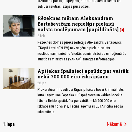
aizdomās par to, iespējams, nodarbojusies ar seksu un
sūtījusi neķītras īsziņas pusaudzei.
Rēzeknes mēram Aleksandram
Bartaševičam nepiešķir pielaidi
valsts noslēpumam [papildināts]
3
2.feb
Rēzeknes domes priekšsēdētājs Aleksandrs Bartaševičs
("Kopā Latvijai"/LPV) nav saņēmis pielaidi valsts
noslēpumam, izriet no Viedās administrācijas un reģionālās
attīstības ministrijas (VARAM) sniegtās informācijas.
Aptiekas īpašnieci apsūdz par vairāk
nekā 700 000 eiro izkrāpšanu
28.jan
Prokuratūra ir nosūtījusi Rīgas pilsētas tiesai krimināllietu,
kurā uzņēmuma "Aptieka LR" īpašniece un valdes locekle
Lāsma Reide apsūdzēta par vairāk nekā 700 000 eiro
izkrāpšanu no valsts, liecina aģentūras LETA rīcībā esošā
informācija.
chevron_right
1.lapa
Nākamā