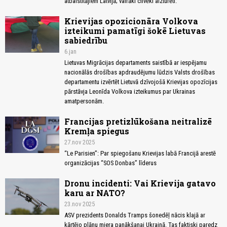
atbalstītājiem Latvijā; vairāki cilvēki aizturēti.
Krievijas opozicionāra Volkova
izteikumi pamatīgi šokē Lietuvas
sabiedrību
6.jan
Lietuvas Migrācijas departaments saistībā ar iespējamu
nacionālās drošības apdraudējumu lūdzis Valsts drošības
departamentu izvērtēt Lietuvā dzīvojošā Krievijas opozīcijas
pārstāvja Leonīda Volkova izteikumus par Ukrainas
amatpersonām.
Francijas pretizlūkošana neitralizē
Kremļa spiegus
27.nov 2025
“Le Parisien”: Par spiegošanu Krievijas labā Francijā arestē
organizācijas “SOS Donbas” līderus
Dronu incidenti: Vai Krievija gatavo
karu ar NATO?
23.nov 2025
ASV prezidents Donalds Tramps šonedēļ nācis klajā ar
kārtējo plānu miera panākšanai Ukrainā. Tas faktiski paredz