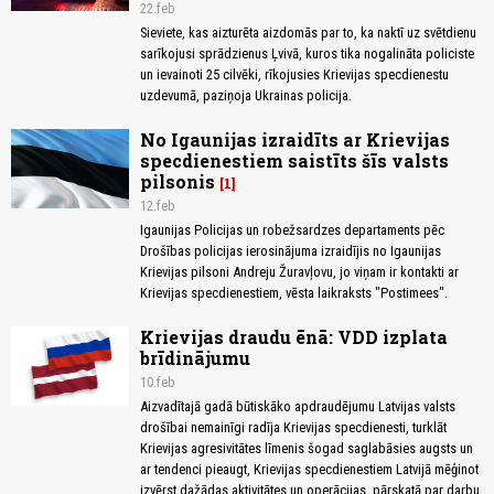
22.feb
Sieviete, kas aizturēta aizdomās par to, ka naktī uz svētdienu
sarīkojusi sprādzienus Ļvivā, kuros tika nogalināta policiste
un ievainoti 25 cilvēki, rīkojusies Krievijas specdienestu
uzdevumā, paziņoja Ukrainas policija.
No Igaunijas izraidīts ar Krievijas
specdienestiem saistīts šīs valsts
pilsonis
1
12.feb
Igaunijas Policijas un robežsardzes departaments pēc
Drošības policijas ierosinājuma izraidījis no Igaunijas
Krievijas pilsoni Andreju Žuravļovu, jo viņam ir kontakti ar
Krievijas specdienestiem, vēsta laikraksts "Postimees".
Krievijas draudu ēnā: VDD izplata
brīdinājumu
10.feb
Aizvadītajā gadā būtiskāko apdraudējumu Latvijas valsts
drošībai nemainīgi radīja Krievijas specdienesti, turklāt
Krievijas agresivitātes līmenis šogad saglabāsies augsts un
ar tendenci pieaugt, Krievijas specdienestiem Latvijā mēģinot
izvērst dažādas aktivitātes un operācijas, pārskatā par darbu