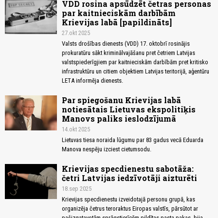
VDD rosina apsūdzēt četras personas
par kaitnieciskām darbībām
Krievijas labā [papildināts]
27.okt 2025
Valsts drošības dienests (VDD) 17. oktobrī rosinājis
prokuratūru sākt kriminālvajāšanu pret četriem Latvijas
valstspiederīgjiem par kaitnieciskām darbībām pret kritisko
infrastruktūru un citiem objektiem Latvijas teritorijā, aģentūru
LETA informēja dienests.
Par spiegošanu Krievijas labā
notiesātais Lietuvas ekspolitiķis
Manovs paliks ieslodzījumā
14.okt 2025
Lietuvas tiesa noraida lūgumu par 83 gadus vecā Eduarda
Manova nespēju izciest cietumsodu.
Krievijas specdienestu sabotāža:
četri Latvijas iedzīvotāji aizturēti
18.sep 2025
Krievijas specdienestu izveidotajā personu grupā, kas
organizēja četrus teroraktus Eiropas valstīs, pārsūtot ar
pašizgatavotām sprāgstierīcēm pildītas pasta pakas, bija