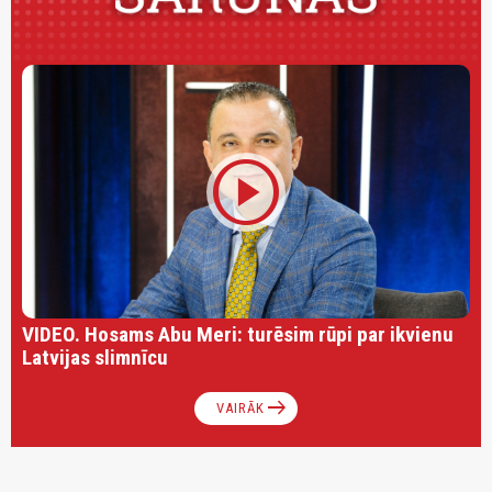
play_circle
VIDEO. Hosams Abu Meri: turēsim rūpi par ikvienu
Latvijas slimnīcu
arrow_right_alt
VAIRĀK