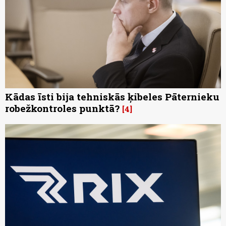
Kādas īsti bija tehniskās ķibeles Pāternieku
robežkontroles punktā?
4