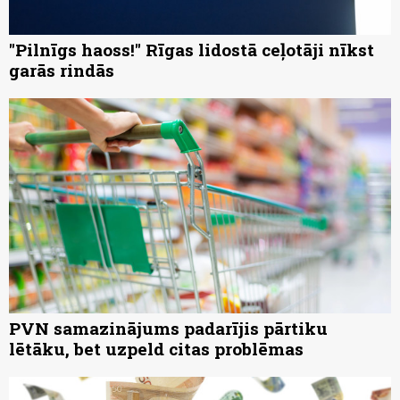
"Pilnīgs haoss!" Rīgas lidostā ceļotāji nīkst
garās rindās
PVN samazinājums padarījis pārtiku
lētāku, bet uzpeld citas problēmas