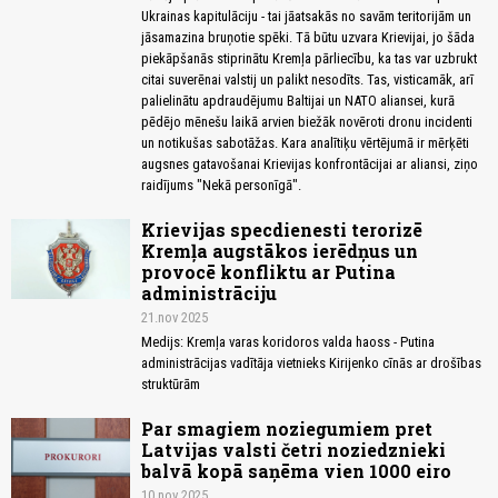
Ukrainas kapitulāciju - tai jāatsakās no savām teritorijām un
jāsamazina bruņotie spēki. Tā būtu uzvara Krievijai, jo šāda
piekāpšanās stiprinātu Kremļa pārliecību, ka tas var uzbrukt
citai suverēnai valstij un palikt nesodīts. Tas, visticamāk, arī
palielinātu apdraudējumu Baltijai un NATO aliansei, kurā
pēdējo mēnešu laikā arvien biežāk novēroti dronu incidenti
un notikušas sabotāžas. Kara analītiķu vērtējumā ir mērķēti
augsnes gatavošanai Krievijas konfrontācijai ar aliansi, ziņo
raidījums "Nekā personīgā".
Krievijas specdienesti terorizē
Kremļa augstākos ierēdņus un
provocē konfliktu ar Putina
administrāciju
21.nov 2025
Medijs: Kremļa varas koridoros valda haoss - Putina
administrācijas vadītāja vietnieks Kirijenko cīnās ar drošības
struktūrām
Par smagiem noziegumiem pret
Latvijas valsti četri noziedznieki
balvā kopā saņēma vien 1000 eiro
10.nov 2025