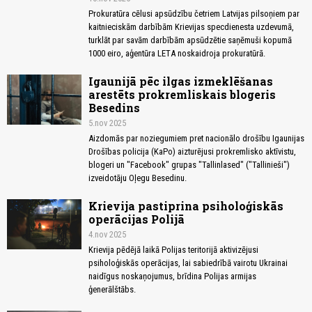
Prokuratūra cēlusi apsūdzību četriem Latvijas pilsoņiem par
kaitnieciskām darbībām Krievijas specdienesta uzdevumā,
turklāt par savām darbībām apsūdzētie saņēmuši kopumā
1000 eiro, aģentūra LETA noskaidroja prokuratūrā.
Igaunijā pēc ilgas izmeklēšanas
arestēts prokremliskais blogeris
Besedins
5.nov 2025
Aizdomās par noziegumiem pret nacionālo drošību Igaunijas
Drošības policija (KaPo) aizturējusi prokremlisko aktīvistu,
blogeri un "Facebook" grupas "Tallinlased" ("Tallinieši")
izveidotāju Oļegu Besedinu.
Krievija pastiprina psiholoģiskās
operācijas Polijā
4.nov 2025
Krievija pēdējā laikā Polijas teritorijā aktivizējusi
psiholoģiskās operācijas, lai sabiedrībā vairotu Ukrainai
naidīgus noskaņojumus, brīdina Polijas armijas
ģenerālštābs.