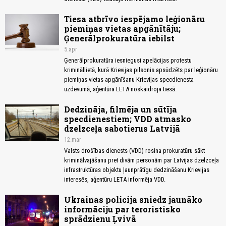
Tiesa atbrīvo iespējamo leģionāru
piemiņas vietas apgānītāju;
Ģenerālprokuratūra iebilst
5.apr
Ģenerālprokuratūra iesniegusi apelācijas protestu
krimināllietā, kurā Krievijas pilsonis apsūdzēts par leģionāru
piemiņas vietas apgānīšanu Krievijas specdienesta
uzdevumā, aģentūra LETA noskaidroja tiesā.
Dedzināja, filmēja un sūtīja
specdienestiem; VDD atmasko
dzelzceļa sabotierus Latvijā
12.mar
Valsts drošības dienests (VDD) rosina prokuratūru sākt
kriminālvajāšanu pret divām personām par Latvijas dzelzceļa
infrastruktūras objektu ļaunprātīgu dedzināšanu Krievijas
interesēs, aģentūru LETA informēja VDD.
Ukrainas policija sniedz jaunāko
informāciju par teroristisko
sprādzienu Ļvivā