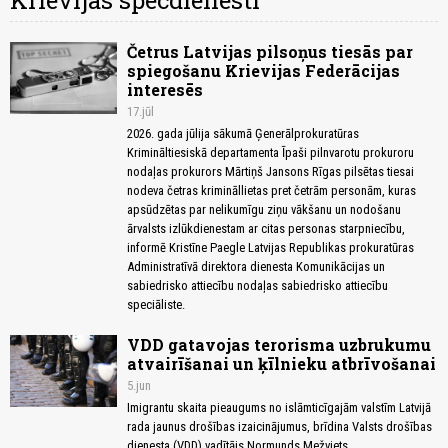
Krievijas specdienesti
Četrus Latvijas pilsoņus tiesās par
spiegošanu Krievijas Federācijas
interesēs
17.jūl
2026. gada jūlija sākumā Ģenerālprokuratūras
Krimināltiesiskā departamenta Īpaši pilnvarotu prokuroru
nodaļas prokurors Mārtiņš Jansons Rīgas pilsētas tiesai
nodeva četras krimināllietas pret četrām personām, kuras
apsūdzētas par nelikumīgu ziņu vākšanu un nodošanu
ārvalsts izlūkdienestam ar citas personas starpniecību,
informē Kristīne Paegle Latvijas Republikas prokuratūras
Administratīvā direktora dienesta Komunikācijas un
sabiedrisko attiecību nodaļas sabiedrisko attiecību
speciāliste.
VDD gatavojas terorisma uzbrukumu
atvairīšanai un ķīlnieku atbrīvošanai
5.jun
Imigrantu skaita pieaugums no islāmticīgajām valstīm Latvijā
rada jaunus drošības izaicinājumus, brīdina Valsts drošības
dienesta (VDD) vadītājs Normunds Mežviets.