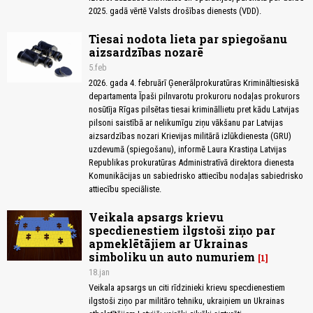
2025. gadā vērtē Valsts drošības dienests (VDD).
Tiesai nodota lieta par spiegošanu
aizsardzības nozarē
5.feb
2026. gada 4. februārī Ģenerālprokuratūras Krimināltiesiskā
departamenta Īpaši pilnvarotu prokuroru nodaļas prokurors
nosūtīja Rīgas pilsētas tiesai krimināllietu pret kādu Latvijas
pilsoni saistībā ar nelikumīgu ziņu vākšanu par Latvijas
aizsardzības nozari Krievijas militārā izlūkdienesta (GRU)
uzdevumā (spiegošanu), informē Laura Krastiņa Latvijas
Republikas prokuratūras Administratīvā direktora dienesta
Komunikācijas un sabiedrisko attiecību nodaļas sabiedrisko
attiecību speciāliste.
Veikala apsargs krievu
specdienestiem ilgstoši ziņo par
apmeklētājiem ar Ukrainas
simboliku un auto numuriem
1
18.jan
Veikala apsargs un citi rīdzinieki krievu specdienestiem
ilgstoši ziņo par militāro tehniku, ukraiņiem un Ukrainas