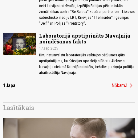
četri Latvijas iedzīvotāji, izpētījis Baltijas pētnieciskās
žurnālistikas centrs "Re:Baltica" kopā ar partneriem - Lietuvas
sabiedrisko mediju LRT, Krievijas "The Insider", Igaunijas
"Delfi" un Polijas "Frontstory".
Laboratorijā apstiprināts Navaļnija
noindēšanas fakts
17.sep 2025
Divu rietumvalstu laboratorijās veiktajos pētījumos gūts
apstiprinājums, ka Krievijas opozīcijas līderis Aleksejs
Navaļnijs cietumā Krievijā noindēts, trešdien paziņoja politiķa
atraitne Jūlija Navaļnaja.
chevron_right
1.lapa
Nākamā
Lasītākais