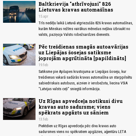
Baltkrievija "atbrīvojusi" 826
Lietuvas kravas automašīnas
15.apr
Trīs nedēļu laikā Lietuvā atgriezušās 826 kravas automašīnas,
kurām Minskas režīms vairākus mēnešus neļāva izbraukt no
valsts, paziņoja Valsts robežsardzes dienests.
Pēc trešdienas smagās autoavārijas
uz Liepājas šosejas satiksme
joprojām apgrūtināta [papildināts]
19.feb
Satiksme pie Apšupes krustojuma ar Liepājas šoseju, kur
trešdienas vakarā sadūrās kravas automašīna un starppilsētu
sabiedriskais autobuss, aizvien ir ierobežota, liecina VSIA
"Latvijas valsts ceļi" sniegtā informācija.
Uz Rīgas apvedceļa notikusi divu
kravas auto sadursme; viens
spēkrats apgāzts uz sāniem
13.feb
Piektdien uz Rīgas apvedceļa pēc divu kravas auto
sadursmes viens no spēkratiem apgāzies, aģentūru LETA