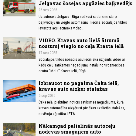
Jelgavas šosejas apgāzies baļķvedējs
26.sep 2025
Uz autoceļa Jelgava - Rīga notikusi sadursme starp
baļķvedēju un vieglo automašīnu, liecina sociālajos tīklos
ievietots aculiecinieka video.
VIDEO. Kravas auto lielā ātrumā
nostumj vieglo no ceļa Krasta ielā
17.sep 2025
Sociālajos tīklos nonācis aculiecinieka uzņemts video ar
kādu ceļu satiksmes negadījumu netālu no tirdzniecības
centra "Mols" Krasta ielā, Rīgā.
Izbraucot no pagalma Čaka ielā,
kravas auto aizķer stalažas
5.sep 2025
Čaka ielā, piektdien noticis satiksmes negadījums, kurā
kravas automašīna aizķērusi pie ēkas uzslietās stalažas,
novēroja aģentūra LETA.
Nākamgad palielinās autoceļu
nodevas smagajiem auto