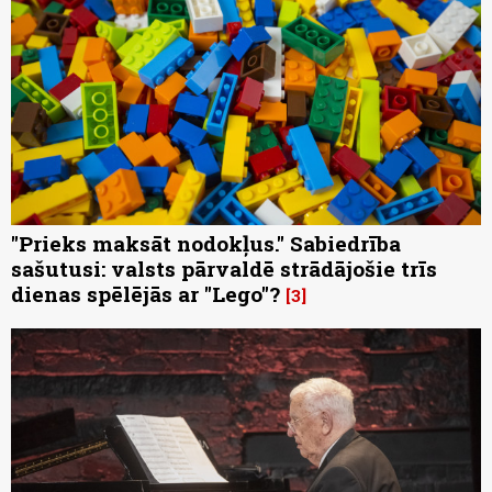
"Prieks maksāt nodokļus." Sabiedrība
sašutusi: valsts pārvaldē strādājošie trīs
dienas spēlējās ar "Lego"?
3