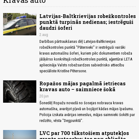
Kravas auto
Latvijas-Baltkrievijas robežkontroles
punktā turpinās nedienas; iestrēguši
daudzi šoferi
2.aug
Darbības pārtraukšanas dēļ Latvijas-Baltkrievijas
robežkontroles punktā "Pāternieki" ir iestrēguši vairāki
kravas automašīnu šoferi, kuriem pēc dokumentiem robeža
jāšķērso konkrētajā robežkontroles punktā, aģentūrai LETA
apliecināja Valsts robežsardzes sabiedrisko attiecību
speciāliste Kristīne Pētersone.
Ropažos mājas pagalmā ietriecas
kravas auto – saimniece šokā
20.jun
Šonedēļ Ropažu novadā no šosejas nobrauca kravas
automašīna, avarējot pļavā un bojājot kādas mājas īpašumu.
Policija izskata avārijas iemeslus, mājas saimnieki šokēti par
redzēto, vēsta "Degpunktā".
LVC par 700 tūkstošiem atputekļos
grants autoceļus; tas nav obligāto