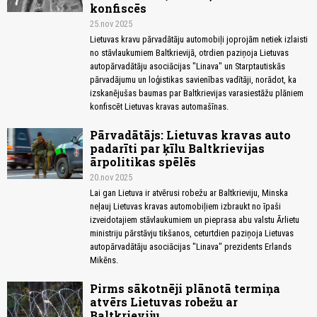
konfiscēs
25.nov 2025
Lietuvas kravu pārvadātāju automobiļi joprojām netiek izlaisti
no stāvlaukumiem Baltkrievijā, otrdien paziņoja Lietuvas
autopārvadātāju asociācijas "Linava" un Starptautiskās
pārvadājumu un loģistikas savienības vadītāji, norādot, ka
izskanējušas baumas par Baltkrievijas varasiestāžu plāniem
konfiscēt Lietuvas kravas automašīnas.
Pārvadātājs: Lietuvas kravas auto
padarīti par ķīlu Baltkrievijas
ārpolitikas spēlēs
20.nov 2025
Lai gan Lietuva ir atvērusi robežu ar Baltkrieviju, Minska
neļauj Lietuvas kravas automobiļiem izbraukt no īpaši
izveidotajiem stāvlaukumiem un pieprasa abu valstu Ārlietu
ministriju pārstāvju tikšanos, ceturtdien paziņoja Lietuvas
autopārvadātāju asociācijas "Linava" prezidents Erlands
Mikēns.
Pirms sākotnēji plānotā termiņa
atvērs Lietuvas robežu ar
Baltkrieviju