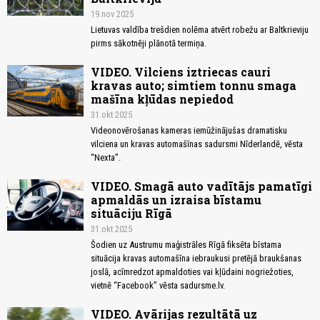
19.nov 2025
Lietuvas valdība trešdien nolēma atvērt robežu ar Baltkrieviju
pirms sākotnēji plānotā termiņa.
VIDEO. Vilciens iztriecas cauri
kravas auto; simtiem tonnu smaga
mašīna kļūdas nepiedod
31.okt 2025
Videonovērošanas kameras iemūžinājušas dramatisku
vilciena un kravas automašīnas sadursmi Nīderlandē, vēsta
“Nexta”.
VIDEO. Smagā auto vadītājs pamatīgi
apmaldās un izraisa bīstamu
situāciju Rīgā
31.okt 2025
Šodien uz Austrumu maģistrāles Rīgā fiksēta bīstama
situācija kravas automašīna iebraukusi pretējā braukšanas
joslā, acīmredzot apmaldoties vai kļūdaini nogriežoties,
vietnē “Facebook” vēsta sadursme.lv.
VIDEO. Avārijas rezultātā uz