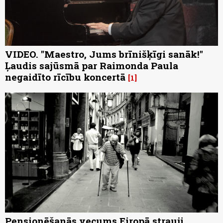
VIDEO. "Maestro, Jums brīnišķīgi sanāk!"
Ļaudis sajūsmā par Raimonda Paula
negaidīto rīcību koncertā
1
Pensionēšanās vecums Eiropā strauji