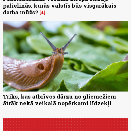
palielinās: kurās valstīs būs visgarākais
darba mūžs?
4
Triks, kas atbrīvos dārzu no gliemežiem
ātrāk nekā veikalā nopērkami līdzekļi