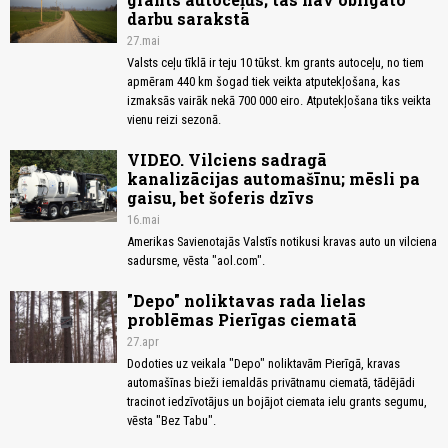
darbu sarakstā
27.mai
Valsts ceļu tīklā ir teju 10 tūkst. km grants autoceļu, no tiem
apmēram 440 km šogad tiek veikta atputekļošana, kas
izmaksās vairāk nekā 700 000 eiro. Atputekļošana tiks veikta
vienu reizi sezonā.
VIDEO. Vilciens sadragā
kanalizācijas automašīnu; mēsli pa
gaisu, bet šoferis dzīvs
16.mai
Amerikas Savienotajās Valstīs notikusi kravas auto un vilciena
sadursme, vēsta "aol.com".
"Depo" noliktavas rada lielas
problēmas Pierīgas ciematā
27.apr
Dodoties uz veikala "Depo" noliktavām Pierīgā, kravas
automašīnas bieži iemaldās privātnamu ciematā, tādējādi
tracinot iedzīvotājus un bojājot ciemata ielu grants segumu,
vēsta "Bez Tabu".