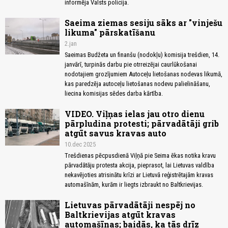
informēja Valsts policija.
Saeima ziemas sesiju sāks ar "vinješu
likuma" pārskatīšanu
2.jan
Saeimas Budžeta un finanšu (nodokļu) komisija trešdien, 14.
janvārī, turpinās darbu pie otrreizējai caurlūkošanai
nodotajiem grozījumiem Autoceļu lietošanas nodevas likumā,
kas paredzēja autoceļu lietošanas nodevu palielināšanu,
liecina komisijas sēdes darba kārtība.
VIDEO. Viļņas ielas jau otro dienu
pārpludina protesti; pārvadātāji grib
atgūt savus kravas auto
10.dec 2025
Trešdienas pēcpusdienā Viļņā pie Seima ēkas notika kravu
pārvadātāju protesta akcija, pieprasot, lai Lietuvas valdība
nekavējoties atrisinātu krīzi ar Lietuvā reģistrētajām kravas
automašīnām, kurām ir liegts izbraukt no Baltkrievijas.
Lietuvas pārvadātāji nespēj no
Baltkrievijas atgūt kravas
automašīnas; baidās, ka tās drīz