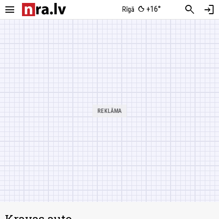
menu
search
login
+16°
Rīgā