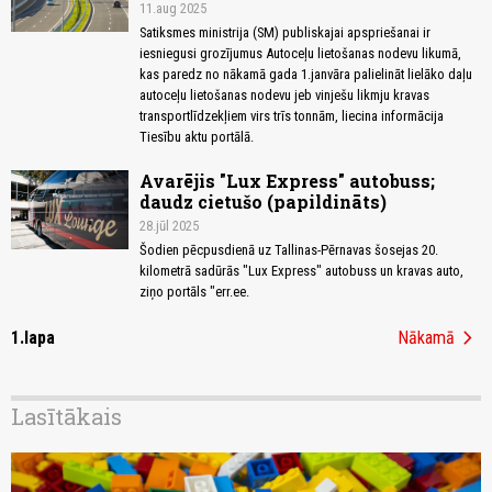
11.aug 2025
Satiksmes ministrija (SM) publiskajai apspriešanai ir
iesniegusi grozījumus Autoceļu lietošanas nodevu likumā,
kas paredz no nākamā gada 1.janvāra palielināt lielāko daļu
autoceļu lietošanas nodevu jeb vinješu likmju kravas
transportlīdzekļiem virs trīs tonnām, liecina informācija
Tiesību aktu portālā.
Avarējis "Lux Express" autobuss;
daudz cietušo (papildināts)
28.jūl 2025
Šodien pēcpusdienā uz Tallinas-Pērnavas šosejas 20.
kilometrā sadūrās "Lux Express" autobuss un kravas auto,
ziņo portāls "err.ee.
chevron_right
1.lapa
Nākamā
Lasītākais