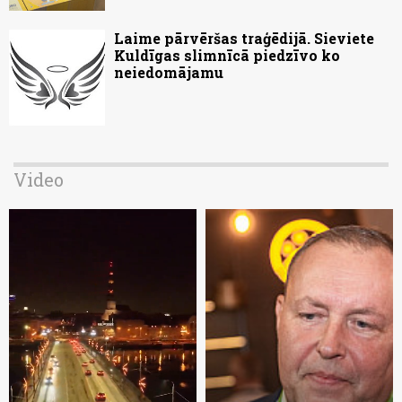
Laime pārvēršas traģēdijā. Sieviete
Kuldīgas slimnīcā piedzīvo ko
neiedomājamu
Video