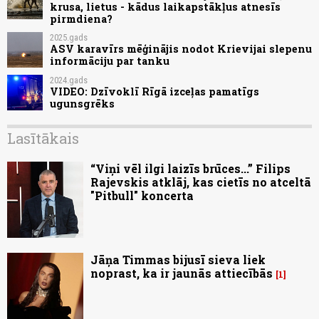
krusa, lietus - kādus laikapstākļus atnesīs
pirmdiena?
2025.gads
ASV karavīrs mēģinājis nodot Krievijai slepenu
informāciju par tanku
2024.gads
VIDEO: Dzīvoklī Rīgā izceļas pamatīgs
ugunsgrēks
Lasītākais
“Viņi vēl ilgi laizīs brūces...” Filips
Rajevskis atklāj, kas cietīs no atceltā
"Pitbull" koncerta
Jāņa Timmas bijusī sieva liek
noprast, ka ir jaunās attiecībās
1