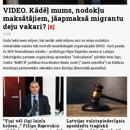
VIDEO. Kādēļ mums, nodokļu
maksātājiem, jāapmaksā migrantu
deju vakari?
8
15:05
Gada laikā nevis miljoni, bet vairāki simti miljonu eiro no mūsu nodokļos
nomaksātās naudas tiek novirzīti nevalstiskajām organizācijām (NVO) - kurš pasūta
šo NVO finansēšanas mūziku – politologa Filipa Rajevska saruna ar Latvijas
Onkoloģisko pacientu organizāciju apvienības “Onkoalianse” pārstāvi Inesi Supi,
Centrs “MARTA” politikas koordinatori Beatu Joniti ("Jaunā vienotība") un Kultūras
ministrijas parlamentāro sekretāru Ivaru Āboliņu (Nacionālā apvienība).
“Viņi vēl ilgi laizīs
Latvijas valstspiederīgais
brūces...” Filips Rajevskis
apsūdzēts traģiskā