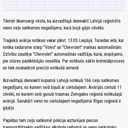
Tikmēr likumsargi vēsta, ka aizvadītajā diennaktī Latvijā reģistrēts
viens ceļu satiksmes negadījums, kurā bojā gājis cilvēks.
Traģiskā avārija notikusi vakar plkst. 13.05 Liepājā, Turaidas ielā, kur
notika sadursme starp "Volvo" un "Chevrolet" markas automašīnām.
Dzīvību zaudēja "Chevrolet" automašīnas vadītāja, kurai, iespējams,
pie stūres pasliktinājās veselība. Par notikušo sākts kriminālprocess
un tiek noskaidroti precīzi notikušā iemesli.
Aizvadītajā diennaktī kopumā Latvijā notikuši 166 ceļu satiksmes
negadījumi, no kuriem seši bijuši ar cietušajiem. Avārijās cietuši 11
cilvēki, no kuriem seši guvuši traumas Zemgales reģionā notikušajā
avārijā. Savukārt viens no cietušajiem negadījumā Rīgas reģionā ir
gājējs.
Papildus tam ceļu satiksmē policija aizturējusi piecus
transportlīdzekļu vadītājus alkohola reibumā un vienu narkotisko