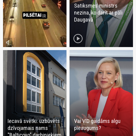
Satiksmes ministrs
nezina, ko darīt ar pāli
Daugavā
play_circle
volume_mute
Iecavā svētki: uzbūvēts
Vai VID gaidāms algu
dzīvojamais nams
pieaugums?
"Balticovo" darbiniekiem