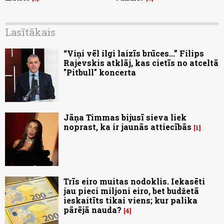
Lasītākais
“Viņi vēl ilgi laizīs brūces...” Filips
Rajevskis atklāj, kas cietīs no atceltā
"Pitbull" koncerta
Jāņa Timmas bijusī sieva liek
noprast, ka ir jaunās attiecībās
1
Trīs eiro muitas nodoklis. Iekasēti
jau pieci miljoni eiro, bet budžetā
ieskaitīts tikai viens; kur palika
pārējā nauda?
4