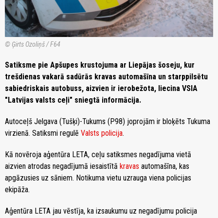
© Ģirts Ozoliņš / F64
Satiksme pie Apšupes krustojuma ar Liepājas šoseju, kur
trešdienas vakarā sadūrās kravas automašīna un starppilsētu
sabiedriskais autobuss, aizvien ir ierobežota, liecina VSIA
"Latvijas valsts ceļi" sniegtā informācija.
Autoceļš Jelgava (Tušķi)-Tukums (P98) joprojām ir bloķēts Tukuma
virzienā. Satiksmi regulē
Valsts policija
.
Kā novēroja aģentūra LETA, ceļu satiksmes negadījuma vietā
aizvien atrodas negadījumā iesaistītā
kravas
automašīna, kas
apgāzusies uz sāniem. Notikuma vietu uzrauga viena policijas
ekipāža.
Aģentūra LETA jau vēstīja, ka izsaukumu uz negadījumu policija