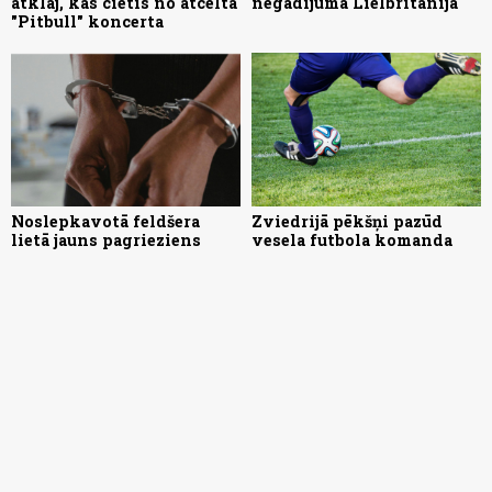
atklāj, kas cietīs no atceltā
negadījumā Lielbritānijā
"Pitbull" koncerta
Noslepkavotā feldšera
Zviedrijā pēkšņi pazūd
lietā jauns pagrieziens
vesela futbola komanda