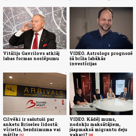
Vitālijs Gavrilovs atklāj
VIDEO. Astrologs prognozē
labas formas noslēpumu
šā brīža labākās
investīcijas
Cilvēki ir sašutuši par
VIDEO. Kādēļ mums,
anketu Briseles lidostā:
nodokļu maksātājiem,
vīrietis, bezdzimuma vai
jāapmaksā migrantu deju
mātīte
vakari?
1
8