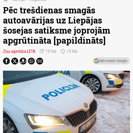
Pēc trešdienas smagās
autoavārijas uz Liepājas
šosejas satiksme joprojām
apgrūtināta [papildināts]
update
schedule
Ziņu aģentūra LETA
19.feb
19.feb
Seko mums Google