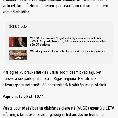
vielu ietekmē. Četriem šoferiem par braukšanu reibumā piemērota
kriminālatbildība.
ŠOBRĪD LASA
VIDEO. Raimonds Tiguls atklāj emocionālu brīdi
dzīvē: Es piedzīvoju to, kā mamma satiek savu dēlu
pēc 25 gadiem
Vīrieša pirmsnāves vēstījums satricina visu ģimeni
Par agresīvu braukšanu visā valstī sodīti desmit vadītāji, bet
pārsvarā šie pārkāpumi fiksēti Rīgas reģionā. Par ātruma
pārsniegšanu noformēti 83 administratīvā pārkāpuma protokoli.
Papildināts plkst. 10.11
:
Valsts ugunsdzēsības un glābšanas dienestā (VUGD) aģentūru LETA
informēja, ka notikuma vietā glābēji ar hidraulisko instrumentu