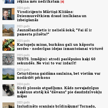
rēķina mēs nedrīkstam
8
2024.gads
Virsdiriģents Mārtiņš Klišāns:
Dziesmusvētkiem draud iznīkšana un
izbeigšanās
2023.gads
Jaunzēlandietis ir nelielā šokā; "Vai šī ir
pamesta pilsēta?"
2025.gads
Kartupeļu mizas, burkānu gali un kāpostu
serdes - noderīgas idejas izmantošanai virtuvē
2025.gads
TESTS. Izmēģini: atrodi paslēpušos kaķi 60
sekundēs. Ne visi to var izdarīt!
2025.gads
Ceturtdiena gaidāma saulaina, bet vietām var
nodārdēt pērkons
2024.gads
Sirdi plosošs atgadījums. Kāds nevajadzīgus
kaķēnus atstāj kā “dāvanu” pie daudzdzīvokļu
mājas
2023.gads
Izsludināts oranžais brīdinājums! Tornado,