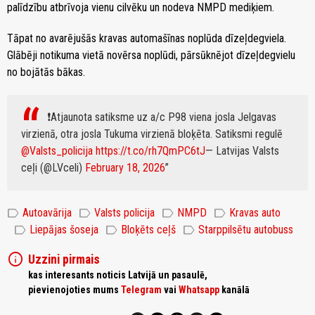
palīdzību atbrīvoja vienu cilvēku un nodeva NMPD mediķiem.
Tāpat no avarējušās kravas automašīnas noplūda dīzeļdegviela.
Glābēji notikuma vietā novērsa noplūdi, pārsūknējot dīzeļdegvielu
no bojātās bākas.
❗️Atjaunota satiksme uz a/c P98 viena josla Jelgavas
virzienā, otra josla Tukuma virzienā bloķēta. Satiksmi regulē
@Valsts_policija
https://t.co/rh7QmPC6tJ
— Latvijas Valsts
ceļi (@LVceli)
February 18, 2026
label
label
label
label
Autoavārija
Valsts policija
NMPD
Kravas auto
label
label
label
Liepājas šoseja
Bloķēts ceļš
Starppilsētu autobuss
info
Uzzini pirmais
kas interesants noticis Latvijā un pasaulē,
pievienojoties mums
Telegram
vai
Whatsapp
kanālā