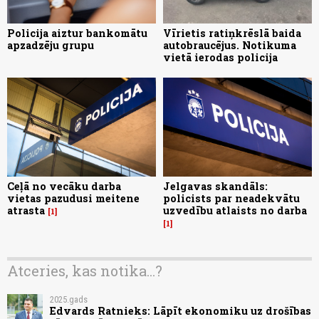
Policija aiztur bankomātu
Vīrietis ratiņkrēslā baida
apzadzēju grupu
autobraucējus. Notikuma
vietā ierodas policija
Ceļā no vecāku darba
Jelgavas skandāls:
vietas pazudusi meitene
policists par neadekvātu
atrasta
uzvedību atlaists no darba
1
1
Atceries, kas notika...?
2025.gads
Edvards Ratnieks: Lāpīt ekonomiku uz drošības