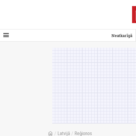
menu
Neatkarīgā
home
/
Latvijā
/
Reģionos