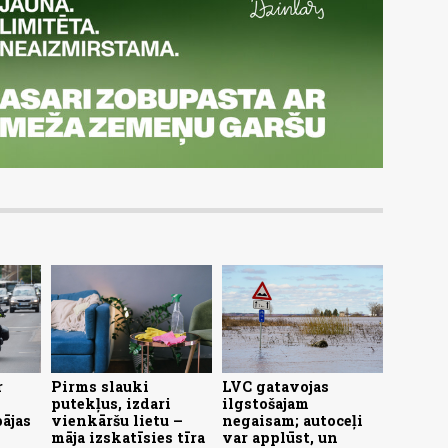
r
Pirms slauki
LVC gatavojas
putekļus, izdari
ilgstošajam
pājas
vienkāršu lietu –
negaisam; autoceļi
māja izskatīsies tīra
var applūst, un