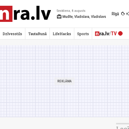
Sestdiena, 8.augusts
+
Rīgā
redeem
Mudīte, Vladislava, Vladislavs
Dzīvesstils
TautaRunā
LifeHacks
Sports