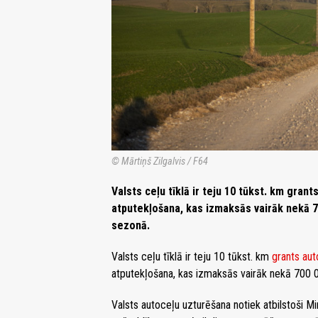
© Mārtiņš Zilgalvis / F64
Valsts ceļu tīklā ir teju 10 tūkst. km gra
atputekļošana, kas izmaksās vairāk nekā 70
sezonā.
Valsts ceļu tīklā ir teju 10 tūkst. km
grants aut
atputekļošana, kas izmaksās vairāk nekā 700 00
Valsts autoceļu uzturēšana notiek atbilstoši M