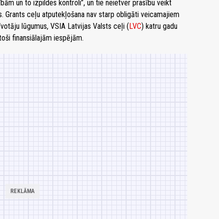
ām un to izpildes kontroli”, un tie neietver prasību veikt
 Grants ceļu atputekļošana nav starp obligāti veicamajiem
otāju lūgumus, VSIA Latvijas Valsts ceļi (
LVC
) katru gadu
toši finansiālajām iespējām.