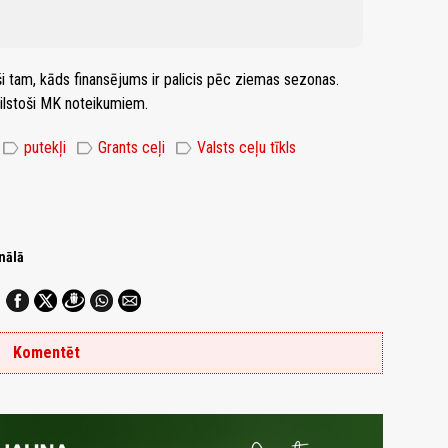
oši tam, kāds finansējums ir palicis pēc ziemas sezonas.
bilstoši MK noteikumiem.
label
label
label
putekļi
Grants ceļi
Valsts ceļu tīkls
nālā
Komentēt