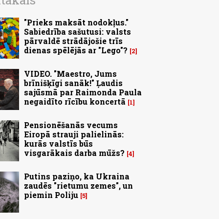
ītākais
"Prieks maksāt nodokļus."
Sabiedrība sašutusi: valsts
pārvaldē strādājošie trīs
dienas spēlējās ar "Lego"?
2
VIDEO. "Maestro, Jums
brīnišķīgi sanāk!" Ļaudis
sajūsmā par Raimonda Paula
negaidīto rīcību koncertā
1
Pensionēšanās vecums
Eiropā strauji palielinās:
kurās valstīs būs
visgarākais darba mūžs?
4
Putins paziņo, ka Ukraina
zaudēs "rietumu zemes", un
piemin Poliju
5