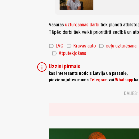
Vasaras
uzturēšanas darbi
tiek plānoti atbilst
Tāpēc darbi tiek veikti prioritārā secībā un at
label
label
label
LVC
Kravas auto
ceļu uzturēšana
label
Atputekļošana
info
Uzzini pirmais
kas interesants noticis Latvijā un pasaulē,
pievienojoties mums
Telegram
vai
Whatsapp
ka
DALIES: