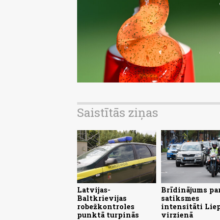
Saistītās ziņas
Latvijas-
Brīdinājums pa
Baltkrievijas
satiksmes
robežkontroles
intensitāti Lie
punktā turpinās
virzienā