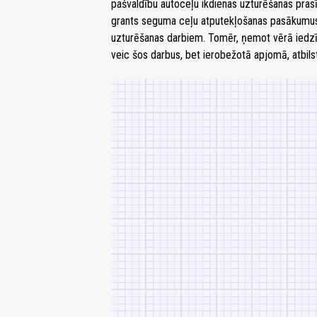
pašvaldību autoceļu ikdienas uzturēšanas prasīb
grants seguma ceļu atputekļošanas pasākumus.
uzturēšanas darbiem. Tomēr, ņemot vērā iedzīv
veic šos darbus, bet ierobežotā apjomā, atbils