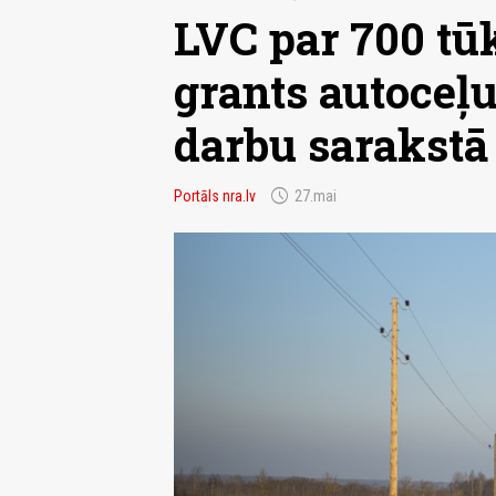
LVC par 700 tū
grants autoceļu
darbu sarakstā
schedule
Portāls nra.lv
27.mai