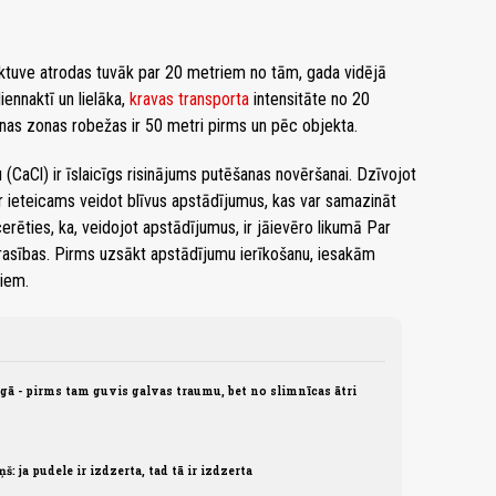
uktuve atrodas tuvāk par 20 metriem no tām, gada vidējā
ennaktī un lielāka,
kravas transporta
intensitāte no 20
anas zonas robežas ir 50 metri pirms un pēc objekta.
 (CaCl) ir īslaicīgs risinājums putēšanas novēršanai. Dzīvojot
 ir ieteicams veidot blīvus apstādījumus, kas var samazināt
rēties, ka, veidojot apstādījumus, ir jāievēro likumā Par
rasības. Pirms uzsākt apstādījumu ierīkošanu, iesakām
tiem.
gā - pirms tam guvis galvas traumu, bet no slimnīcas ātri
: ja pudele ir izdzerta, tad tā ir izdzerta