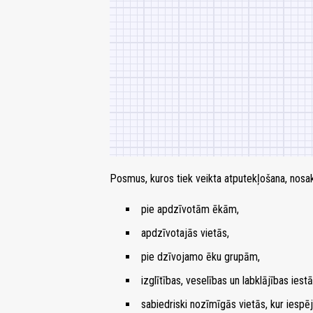
Posmus, kuros tiek veikta atputekļošana, nosak
pie apdzīvotām ēkām,
apdzīvotajās vietās,
pie dzīvojamo ēku grupām,
izglītības, veselības un labklājības ies
sabiedriski nozīmīgās vietās, kur iesp