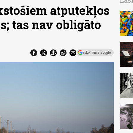
Las
kstošiem atputekļos
s; tas nav obligāto
Seko mums Google