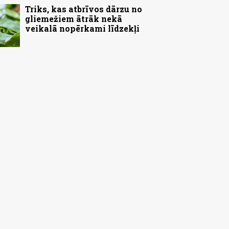
Triks, kas atbrīvos dārzu no
gliemežiem ātrāk nekā
veikalā nopērkami līdzekļi