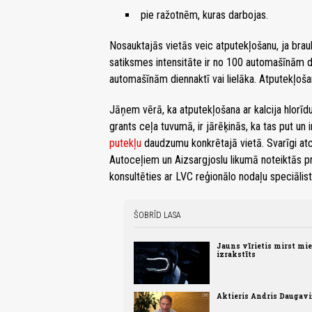
pie ražotnēm, kuras darbojas.
Nosauktajās vietās veic atputekļošanu, ja bra
satiksmes intensitāte ir no 100 automašīnām di
automašīnām diennaktī vai lielāka. Atputekļoš
Jāņem vērā, ka atputekļošana ar kalcija hlorīdu
grants ceļa tuvumā, ir jārēķinās, ka tas put un
putekļu
daudzumu konkrētajā vietā. Svarīgi atce
Autoceļiem un Aizsargjoslu likumā noteiktās p
konsultēties ar LVC reģionālo nodaļu speciālis
ŠOBRĪD LASA
Jauns vīrietis mirst mie
izrakstīts
Aktieris Andris Daugaviņš