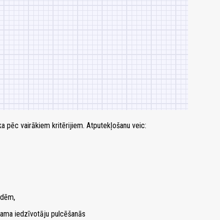
a pēc vairākiem kritērijiem. Atputekļošanu veic:
tādēm,
ējama iedzīvotāju pulcēšanās