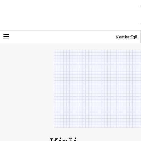
menu
Neatkarīgā