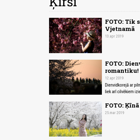
Ķirši
FOTO: Tik s
Vjetnamā
13.apr 2019
FOTO: Dienv
romantiku!
12.apr 2019
Dienvidkorejā ar pi
liek arī cilvēkiem i
FOTO: Ķīnā 
25.mar 2019