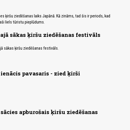
ies ķiršu ziedēšanas laiks Japānā. Kā zināms, tad šis ir periods, kad
ši liels tūristu pieplūdums.
jā sākas ķiršu ziedēšanas festivāls
jā sākas ķiršu ziedēšanas festivāls.
ienācis pavasaris - zied ķirši
sācies apburošais ķiršu ziedēšanas