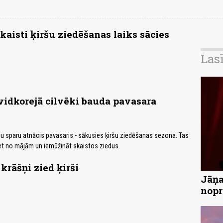
kaisti ķiršu ziedēšanas laiks sācies
Las
idkorejā cilvēki bauda pavasara
lnu sparu atnācis pavasaris - sākusies ķiršu ziedēšanas sezona. Tas
ziet no mājām un iemūžināt skaistos ziedus.
krāšņi zied ķirši
Jāņa
nopr