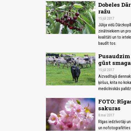
Dobeles Dār
ražu
15.jūl 2017
Jūlija vidū Dārzkopī
zinātniekiem un pro
kvalitāti un to iete
baudīt tos.
Pusaudzim u
gūst smaga
15.jūl 2017
Aizvadītajā diennak
ķiršus, krita no ko
medicīniskās palīdz
FOTO: Rīgas
sakuras
8.mai 2017
Rīgas iedzīvotāji un
un nofotografēties 