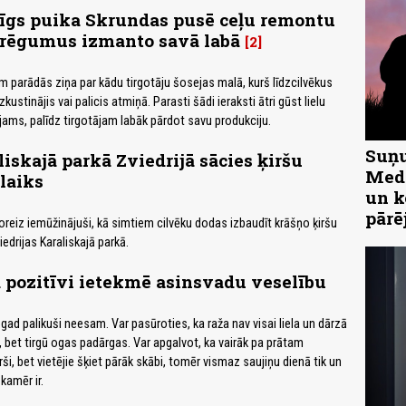
tīgs puika Skrundas pusē ceļu remontu
trēgumus izmanto savā labā
2
am parādās ziņa par kādu tirgotāju šosejas malā, kurš līdzcilvēkus
zkustinājis vai palicis atmiņā. Parasti šādi ieraksti ātri gūst lielu
jams, palīdz tirgotājam labāk pārdot savu produkciju.
Suņu
iskajā parkā Zviedrijā sācies ķiršu
Medn
laiks
un k
pārē
šoreiz iemūžinājuši, kā simtiem cilvēku dodas izbaudīt krāšņo ķiršu
edrijas Karaliskajā parkā.
 pozitīvi ietekmē asinsvadu veselību
gad palikuši neesam. Var pasūroties, ka raža nav visai liela un dārzā
i, bet tirgū ogas padārgas. Var apgalvot, ka vairāk pa prātam
ši, bet vietējie šķiet pārāk skābi, tomēr vismaz saujiņu dienā tik un
kamēr ir.