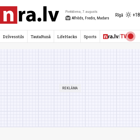
Piektdiena, 7.augusts
+18
Rīgā
redeem
Alfrēds, Fredis, Madars
Dzīvesstils
TautaRunā
LifeHacks
Sports