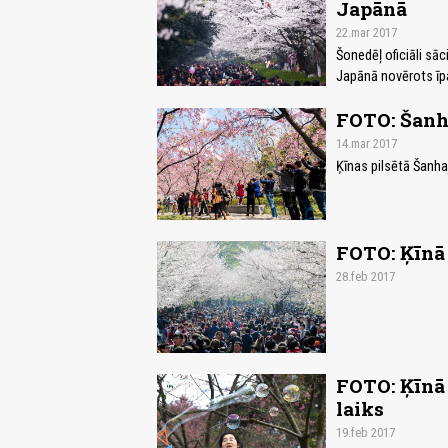
Japānā
22.mar 2017
Šonedēļ oficiāli sāc
Japānā novērots īpa
FOTO: Šanha
14.mar 2017
Ķīnas pilsētā Šanha
FOTO: Ķīnā 
28.feb 2017
FOTO: Ķīnā 
laiks
19.feb 2017