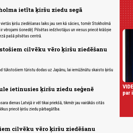
olma ietīta ķiršu ziedu segā
 vietās ķiršu ziedēšanas laiks jau sen kā sācies, tomēr Stokholmā
 ir vērojami šonedēļ. Pilsētas iedzīvotājus un viesus priecē krāšņie
ārzā pašā pilsētas centrā.
stošiem cilvēku vēro ķiršu ziedēšanu
kad tūkstošiem tūristu dodas uz Japānu, lai iemūžinātu skaisto ķiršu
VIDE
le ietinusies ķiršu ziedu seģenē
par 
ara dienas Latvijā ir vēl tikai priekšā, tikmēr jau vairākās citās
ēkus priecē ķiršu ziedu pārbagātība.
iem cilvēku vēro ķiršu ziedēšanu