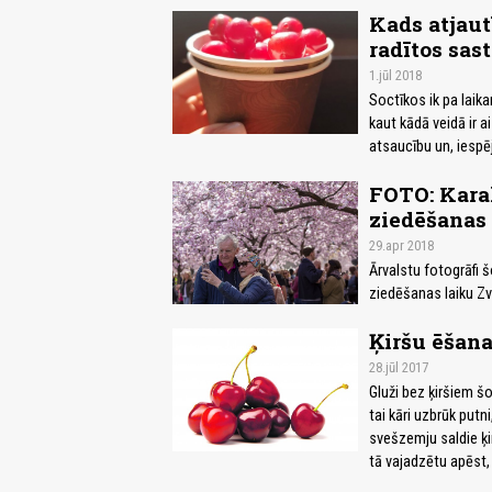
Kads atjau
radītos sas
1.jūl 2018
Soctīkos ik pa laik
kaut kādā veidā ir ai
atsaucību un, iespē
FOTO: Karal
ziedēšanas 
29.apr 2018
Ārvalstu fotogrāfi 
ziedēšanas laiku Zvi
Ķiršu ēšana
28.jūl 2017
Gluži bez ķiršiem šo
tai kāri uzbrūk putn
svešzemju saldie ķir
tā vajadzētu apēst, 