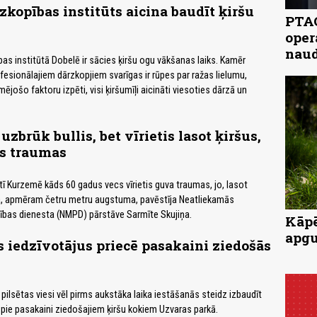
zkopības institūts aicina baudīt ķiršu
PTAC
oper
naud
bas institūtā Dobelē ir sācies ķiršu ogu vākšanas laiks. Kamēr
fesionālajiem dārzkopjiem svarīgas ir rūpes par ražas lielumu,
kmējošo faktoru izpēti, visi ķiršumīļi aicināti viesoties dārzā un
zbrūk bullis, bet vīrietis lasot ķiršus,
s traumas
tī Kurzemē kāds 60 gadus vecs vīrietis guva traumas, jo, lasot
ka, apmēram četru metru augstuma, pavēstīja Neatliekamās
ības dienesta (NMPD) pārstāve Sarmīte Skujiņa.
Kāpē
apgu
 iedzīvotājus priecē pasakaini ziedošās
 pilsētas viesi vēl pirms aukstāka laika iestāšanās steidz izbaudīt
pie pasakaini ziedošajiem ķiršu kokiem Uzvaras parkā.