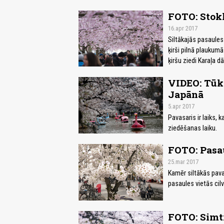
FOTO: Stokh
16.apr 2017
Siltākajās pasaules
ķirši pilnā plaukumā
ķiršu ziedi Karaļa d
VIDEO: Tūk
Japānā
5.apr 2017
Pavasaris ir laiks, 
ziedēšanas laiku.
FOTO: Pasau
25.mar 2017
Kamēr siltākās pavas
pasaules vietās cilv
FOTO: Simt