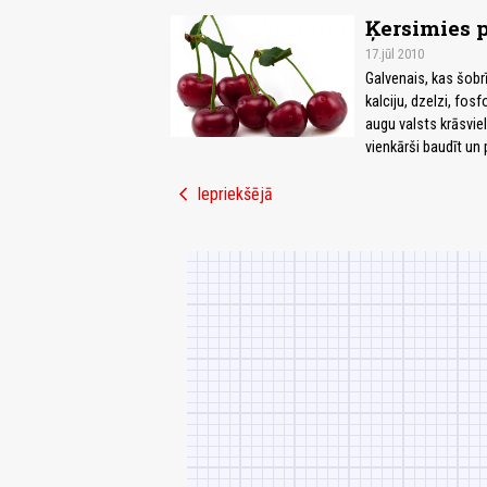
Ķersimies p
17.jūl 2010
Galvenais, kas šobrī
kalciju, dzelzi, fos
augu valsts krāsviela
vienkārši baudīt un 
chevron_left
Iepriekšējā