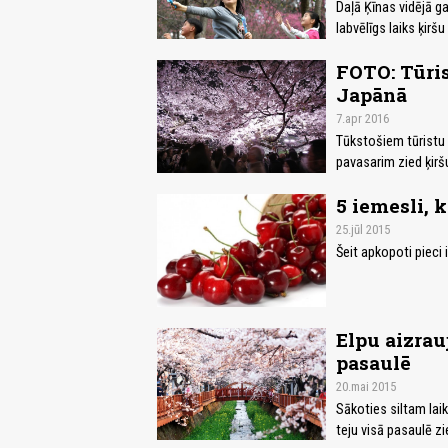
Daļā Ķīnas vidējā ga
labvēlīgs laiks ķirš
FOTO: Tūris
Japānā
7.apr 2016
Tūkstošiem tūristu 
pavasarim zied ķiršu
5 iemesli, k
25.jūl 2015
Šeit apkopoti pieci 
Elpu aizrau
pasaulē
20.mai 2015
Sākoties siltam laik
teju visā pasaulē zie