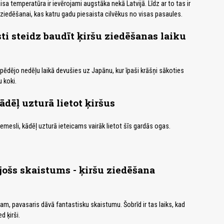
isa temperatūra ir ievērojami augstāka nekā Latvijā. Līdz ar to tas ir
u ziedēšanai, kas katru gadu piesaista cilvēkus no visas pasaules.
ti steidz baudīt ķiršu ziedēšanas laiku
pēdējo nedēļu laikā devušies uz Japānu, kur īpaši krāšņi sākoties
 koki.
ādēļ uzturā lietot ķiršus
iemesli, kādēļ uzturā ieteicams vairāk lietot šīs gardās ogas.
jošs skaistums - ķiršu ziedēšana
am, pavasaris dāvā fantastisku skaistumu. Šobrīd ir tas laiks, kad
d ķirši.