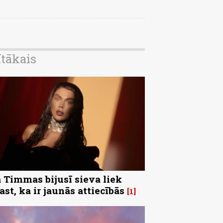
ītākais
 Timmas bijusī sieva liek
ast, ka ir jaunās attiecībās
1