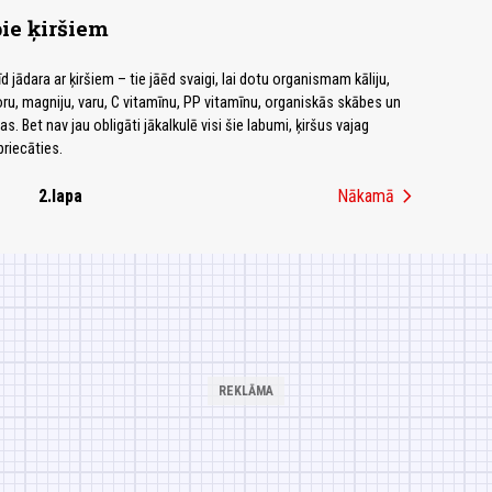
ie ķiršiem
d jādara ar ķiršiem – tie jāēd svaigi, lai dotu organismam kāliju,
foru, magniju, varu, C vitamīnu, PP vitamīnu, organiskās skābes un
s. Bet nav jau obligāti jākalkulē visi šie labumi, ķiršus vajag
priecāties.
chevron_right
2.lapa
Nākamā