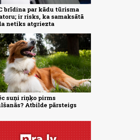
 brīdina par kādu tūrisma
atoru; ir risks, ka samaksātā
a netiks atgriezta
c suņi riņķo pirms
lšanās? Atbilde pārsteigs