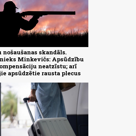
 nošaušanas skandāls.
ieks Minkevičs: Apsūdzību
ompensāciju neatzīstu; arī
jie apsūdzētie rausta plecus