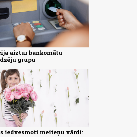
cija aiztur bankomātu
dzēju grupu
s iedvesmoti meiteņu vārdi: