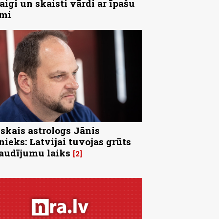
aigi un skaisti vārdi ar īpašu
īmi
skais astrologs Jānis
nieks: Latvijai tuvojas grūts
audījumu laiks
2