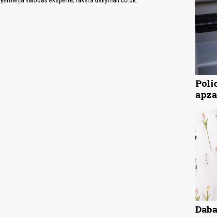
 ķermeņa valodas eksperte, raksta dailymail.co.uk.
Poli
apza
Daba