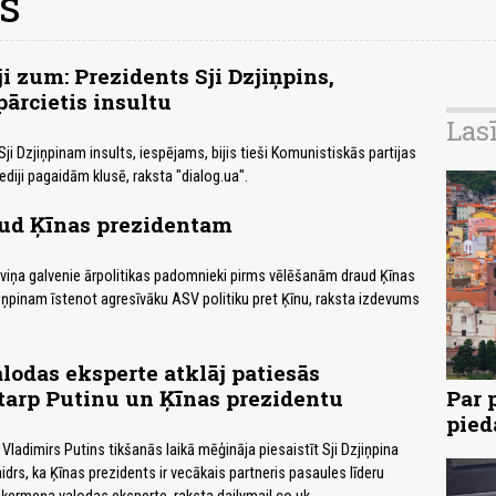
s
i zum: Prezidents Sji Dzjiņpins,
pārcietis insultu
Las
i Dzjiņpinam insults, iespējams, bijis tieši Komunistiskās partijas
iji pagaidām klusē, raksta "dialog.ua".
ud Ķīnas prezidentam
viņa galvenie ārpolitikas padomnieki pirms vēlēšanām draud Ķīnas
iņpinam īstenot agresīvāku ASV politiku pret Ķīnu, raksta izdevums
odas eksperte atklāj patiesās
starp Putinu un Ķīnas prezidentu
Par 
pied
 Vladimirs Putins tikšanās laikā mēģināja piesaistīt Sji Dzjiņpina
aidrs, ka Ķīnas prezidents ir vecākais partneris pasaules līderu