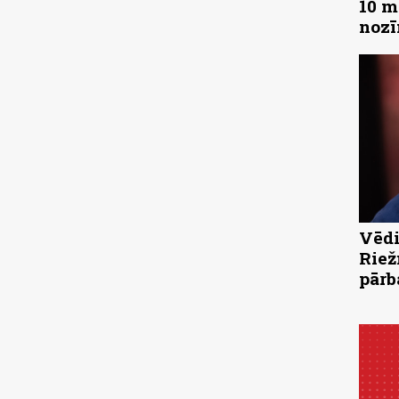
10 m
noz
Vēdi
Riež
pārb