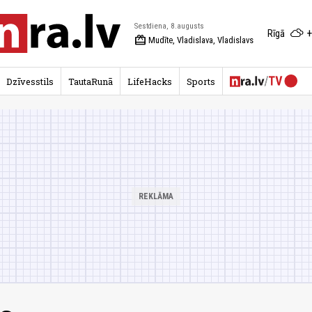
Sestdiena, 8.augusts
+
Rīgā
redeem
Mudīte, Vladislava, Vladislavs
Dzīvesstils
TautaRunā
LifeHacks
Sports