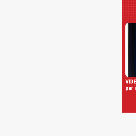
VIDE
par 