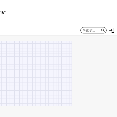
16°
login
search