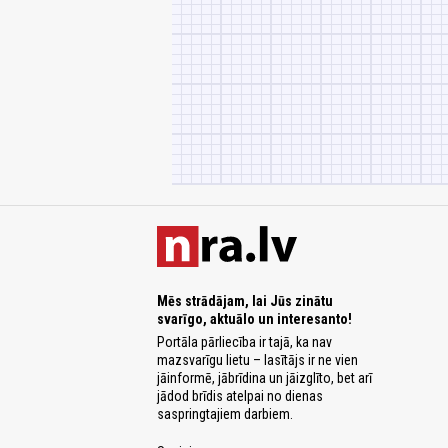
Mēs strādājam, lai Jūs zinātu
svarīgo, aktuālo un interesanto!
Portāla pārliecība ir tajā, ka nav
mazsvarīgu lietu – lasītājs ir ne vien
jāinformē, jābrīdina un jāizglīto, bet arī
jādod brīdis atelpai no dienas
saspringtajiem darbiem.