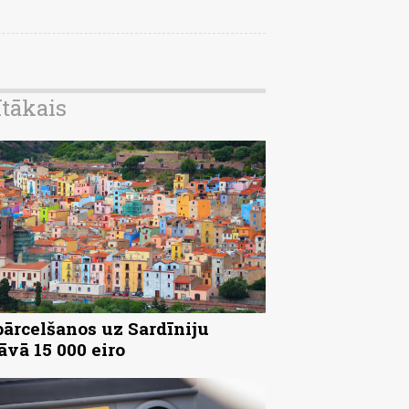
ītākais
pārcelšanos uz Sardīniju
āvā 15 000 eiro