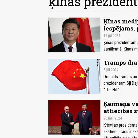
ķīnas prezident
Ķīnas medij
iespējams, 
17.jūl 2024
Ķīnas prezidentam Sj
sanāksmē. Ķīnas med
Tramps dra
5.jūl 2024
Donalds Tramps un 
prezidentam Sji Dzj
“The Hill”.
Ķermeņa val
attiecības 
20.mai 2024
Krievijas prezidents
skatienu, taču ir sk