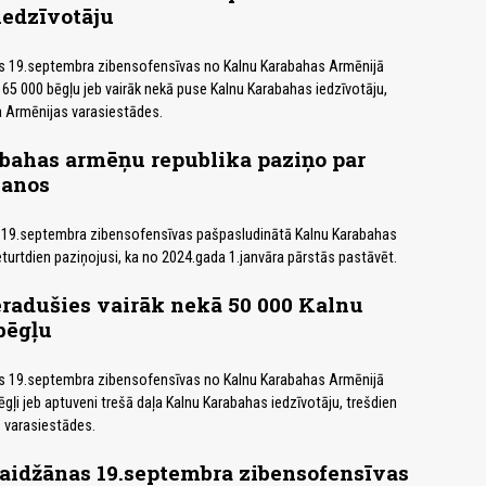
iedzīvotāju
 19.septembra zibensofensīvas no Kalnu Karabahas Armēnijā
 65 000 bēgļu jeb vairāk nekā puse Kalnu Karabahas iedzīvotāju,
a Armēnijas varasiestādes.
bahas armēņu republika paziņo par
šanos
19.septembra zibensofensīvas pašpasludinātā Kalnu Karabahas
turtdien paziņojusi, ka no 2024.gada 1.janvāra pārstās pastāvēt.
radušies vairāk nekā 50 000 Kalnu
bēgļu
 19.septembra zibensofensīvas no Kalnu Karabahas Armēnijā
gļi jeb aptuveni trešā daļa Kalnu Karabahas iedzīvotāju, trešdien
 varasiestādes.
aidžānas 19.septembra zibensofensīvas