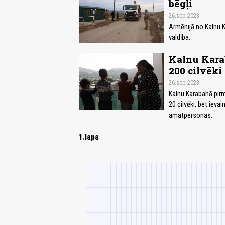
bēgļi
26.sep 2023
Armēnijā no Kalnu K
valdība.
Kalnu Karab
200 cilvēki 
26.sep 2023
Kalnu Karabahā pirm
20 cilvēki, bet ieva
amatpersonas.
1.lapa