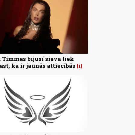
 Timmas bijusī sieva liek
ast, ka ir jaunās attiecībās
1