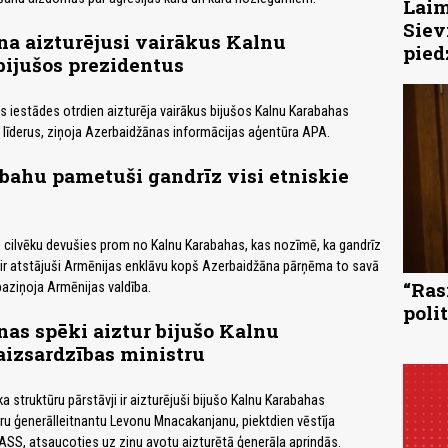
Laim
Siev
a aizturējusi vairākus Kalnu
pied
ijušos prezidentus
 iestādes otrdien aizturēja vairākus bijušos Kalnu Karabahas
līderus, ziņoja Azerbaidžānas informācijas aģentūra APA.
bahu pametuši gandrīz visi etniskie
 cilvēku devušies prom no Kalnu Karabahas, kas nozīmē, ka gandrīz
i ir atstājuši Armēnijas enklāvu kopš Azerbaidžāna pārņēma to savā
“Ras
paziņoja Armēnijas valdība.
poli
as spēki aiztur bijušo Kalnu
izsardzības ministru
 struktūru pārstāvji ir aizturējuši bijušo Kalnu Karabahas
ru ģenerālleitnantu Levonu Mnacakanjanu, piektdien vēstīja
TASS, atsaucoties uz ziņu avotu aizturētā ģenerāļa aprindās.