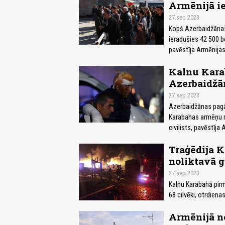
Armēnijā ie
27.sep 2023
Kopš Azerbaidžānas
ieradušies 42 500 b
pavēstīja Armēnijas
Kalnu Karab
Azerbaidžān
27.sep 2023
Azerbaidžānas pagā
Karabahas armēņu re
civilists, pavēstīja
Traģēdija K
noliktavā g
27.sep 2023
Kalnu Karabahā pirm
68 cilvēki, otrdien
Armēnijā no