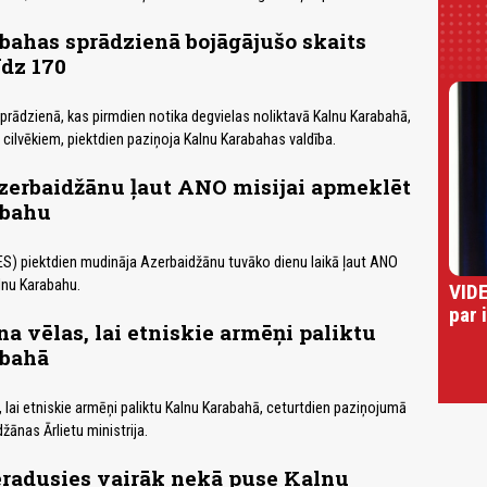
ahas sprādzienā bojāgājušo skaits
īdz 170
prādzienā, kas pirmdien notika degvielas noliktavā Kalnu Karabahā,
0 cilvēkiem, piektdien paziņoja Kalnu Karabahas valdība.
zerbaidžānu ļaut ANO misijai apmeklēt
abahu
ES) piektdien mudināja Azerbaidžānu tuvāko dienu laikā ļaut ANO
lnu Karabahu.
VIDE
par 
a vēlas, lai etniskie armēņi paliktu
bahā
 lai etniskie armēņi paliktu Kalnu Karabahā, ceturtdien paziņojumā
žānas Ārlietu ministrija.
eradusies vairāk nekā puse Kalnu