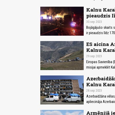
Kalnu Karab
pieaudzis l
30.sep 2023
Bojāgājušo skaits s
ir pieaudzis līdz 17
ES aicina A
Kalnu Kar
29.sep 2023
Eiropas Savienība (
misijai apmeklēt Ka
Azerbaidžān
Kalnu Kara
28.sep 2023
Azerbaidžāna vēlas,
apliecināja Azerbaid
Armēnijā i