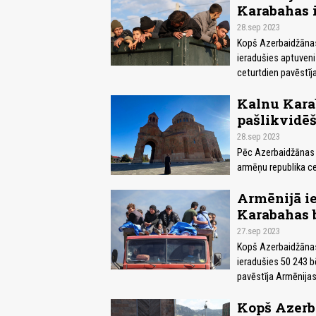
Karabahas 
28.sep 2023
Kopš Azerbaidžānas
ieradušies aptuveni
ceturtdien pavēstīj
Kalnu Kara
pašlikvidē
28.sep 2023
Pēc Azerbaidžānas 
armēņu republika ce
Armēnijā ie
Karabahas 
27.sep 2023
Kopš Azerbaidžānas
ieradušies 50 243 bē
pavēstīja Armēnijas
Kopš Azerb