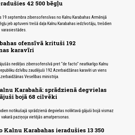
radušies 42 500 bēgļu
 19.septembra zibensofensīvas no Kalnu Karabahas Armēnijā
ēgļu jeb aptuveni trešā daļa Kalnu Karabahas iedzīvotāju, trešdien
 varasiestādes.
ahas ofensīvā krituši 192
as karavīri
jušās nedēļas zibensofensīvā pret "de facto" neatkarīgo Kalnu
publiku dzīvību zaudējuši 192 Azerbaidžānas karavīri un viens
 Azerbaidžānas Veselības ministrija.
alnu Karabahā: sprādzienā degvielas
ājuši bojā 68 cilvēki
dien notikušajā sprādzienā degvielas noliktavā gājuši bojā vismaz
as vakarā paziņoja vietējās amatpersonas.
 Kalnu Karabahas ieradušies 13 350