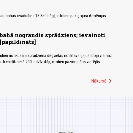
arabahas ieradušies 13 350 bēgļi, otrdien paziņojusi Armēnijas
ahā nograndis sprādziens; ievainoti
[papildināts]
dien notikušajā sprādzienā degvielas noliktavā gājuši bojā vismaz
inoti vairāk nekā 200 iedzīvotāji, otrdien paziņojušas vietējās
chevron_right
Nākamā