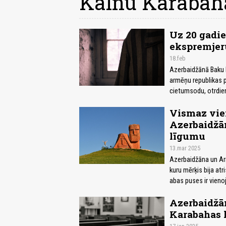
Kalnu Karabah
Uz 20 gadi
ekspremjer
18.feb
Azerbaidžānā Baku k
armēņu republikas 
cietumsodu, otrdie
Vismaz vien
Azerbaidžā
līgumu
13.mar 2025
Azerbaidžāna un Arm
kuru mērķis bija at
abas puses ir vieno
Azerbaidžān
Karabahas l