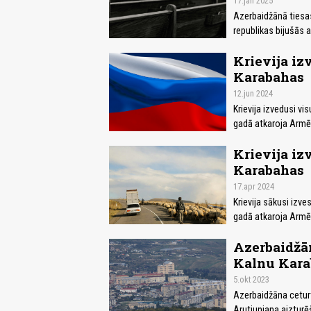
17.jan 2025
Azerbaidžānā tiesa
republikas bijušās
Krievija iz
Karabahas
12.jun 2024
Krievija izvedusi v
gadā atkaroja Armē
Krievija iz
Karabahas
17.apr 2024
Krievija sākusi izv
gadā atkaroja Armēn
Azerbaidžān
Kalnu Kara
5.okt 2023
Azerbaidžāna ceturt
Arutjunjana aiztur