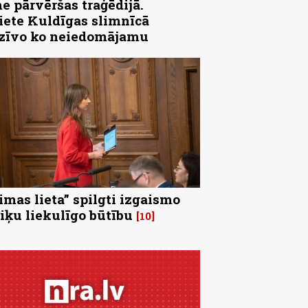
e pārvēršas traģēdijā.
iete Kuldīgas slimnīcā
zīvo ko neiedomājamu
imas lieta” spilgti izgaismo
tiķu liekulīgo būtību
10