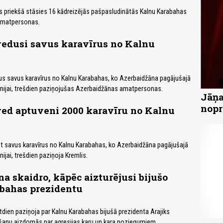
s priekšā stāsies 16 kādreizējās pašpasludinātās Kalnu Karabahas
 amatpersonas.
vedusi savus karavīrus no Kalnu
isus savus karavīrus no Kalnu Karabahas, ko Azerbaidžāna pagājušajā
nijai, trešdien paziņojušas Azerbaidžānas amatpersonas.
Jāņa
nopr
ved aptuveni 2000 karavīru no Kalnu
est savus karavīrus no Kalnu Karabahas, ko Azerbaidžāna pagājušajā
ijai, trešdien paziņoja Kremlis.
a skaidro, kāpēc aizturējusi bijušo
bahas prezidentu
dien paziņoja par Kalnu Karabahas bijušā prezidenta Arajiks
ēšanu aizdomās par agresijas karu un kara noziegumiem.