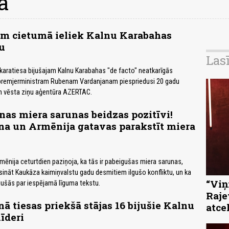
a
em cietumā ieliek Kalnu Karabahas
u
Las
aratiesa bijušajam Kalnu Karabahas "de facto" neatkarīgās
premjerministram Rubenam Vardanjanam piespriedusi 20 gadu
n vēsta ziņu aģentūra AZERTAC.
as miera sarunas beidzas pozitīvi!
na un Armēnija gatavas parakstīt miera
ēnija ceturtdien paziņoja, ka tās ir pabeigušas miera sarunas,
risināt Kaukāza kaimiņvalstu gadu desmitiem ilgušo konfliktu, un ka
“Viņi
jušās par iespējamā līguma tekstu.
Raje
ā tiesas priekšā stājas 16 bijušie Kalnu
atce
īderi