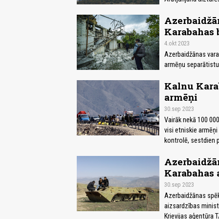
Azerbaidžān
Karabahas b
4.okt 2023
Azerbaidžānas varas
armēņu separātistu 
Kalnu Kara
armēņi
30.sep 2023
Vairāk nekā 100 000
visi etniskie armēņ
kontrolē, sestdien 
Azerbaidžān
Karabahas a
30.sep 2023
Azerbaidžānas spēka
aizsardzības minist
Krievijas aģentūra 