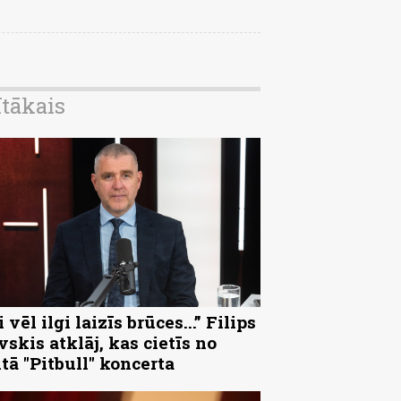
ītākais
 vēl ilgi laizīs brūces...” Filips
vskis atklāj, kas cietīs no
ltā "Pitbull" koncerta