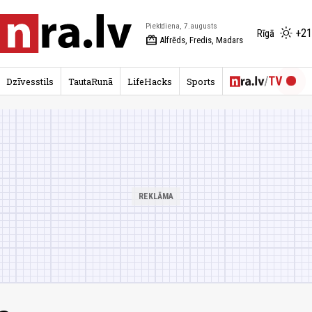
Piektdiena, 7.augusts
+21
Rīgā
redeem
Alfrēds, Fredis, Madars
Dzīvesstils
TautaRunā
LifeHacks
Sports