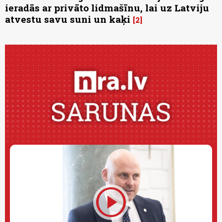
ieradās ar privāto lidmašīnu, lai uz Latviju
atvestu savu suni un kaķi
2
play_circle