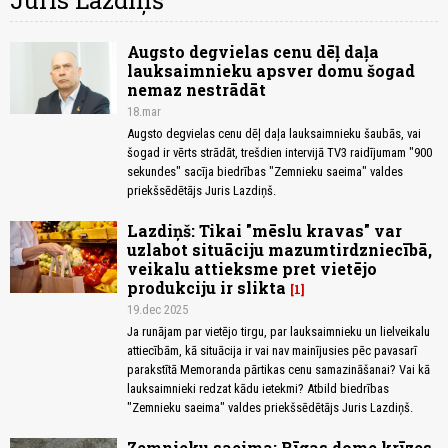
Juris Lazdiņš
Augsto degvielas cenu dēļ daļa
lauksaimnieku apsver domu šogad
nemaz nestrādāt
18.mar
Augsto degvielas cenu dēļ daļa lauksaimnieku šaubās, vai
šogad ir vērts strādāt, trešdien intervijā TV3 raidījumam "900
sekundes" sacīja biedrības "Zemnieku saeima" valdes
priekšsēdētājs Juris Lazdiņš.
Lazdiņš: Tikai "mēslu kravas" var
uzlabot situāciju mazumtirdzniecībā,
veikalu attieksme pret vietējo
produkciju ir slikta
1
19.dec 2025
Ja runājam par vietējo tirgu, par lauksaimnieku un lielveikalu
attiecībām, kā situācija ir vai nav mainījusies pēc pavasarī
parakstītā Memoranda pārtikas cenu samazināšanai? Vai kā
lauksaimnieki redzat kādu ietekmi? Atbild biedrības
"Zemnieku saeima" valdes priekšsēdētājs Juris Lazdiņš.
Zemnieku saeima: Rīgas dome krīzes