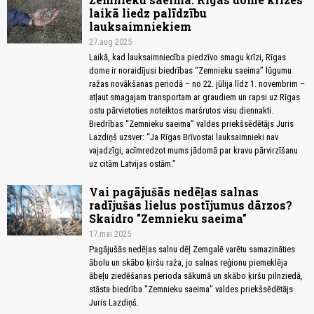
laikā liedz palīdzību
lauksaimniekiem
27.aug 2025
Laikā, kad lauksaimniecība piedzīvo smagu krīzi, Rīgas
dome ir noraidījusi biedrības “Zemnieku saeima” lūgumu
ražas novākšanas periodā – no 22. jūlija līdz 1. novembrim –
atļaut smagajam transportam ar graudiem un rapsi uz Rīgas
ostu pārvietoties noteiktos maršrutos visu diennakti.
Biedrības “Zemnieku saeima” valdes priekšsēdētājs Juris
Lazdiņš uzsver: “Ja Rīgas Brīvostai lauksaimnieki nav
vajadzīgi, acīmredzot mums jādomā par kravu pārvirzīšanu
uz citām Latvijas ostām.”
Vai pagājušās nedēļas salnas
radījušas lielus postījumus dārzos?
Skaidro "Zemnieku saeima"
17.mai 2025
Pagājušās nedēļas salnu dēļ Zemgalē varētu samazināties
ābolu un skābo ķiršu raža, jo salnas reģionu piemeklēja
ābeļu ziedēšanas perioda sākumā un skābo ķiršu pilnziedā,
stāsta biedrība "Zemnieku saeima" valdes priekšsēdētājs
Juris Lazdiņš.