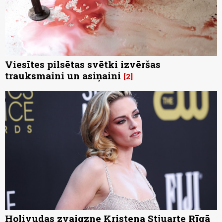
Viesītes pilsētas svētki izvēršas
trauksmaini un asiņaini
2
Holivudas zvaigzne Kristena Stjuarte Rīgā