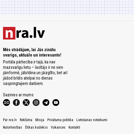
Mēs strādājam, lai Jūs zinātu
svarīgo, aktuālo un interesanto!
Portāla pārliecība ir tajā, ka nav
mazsvarīgu lietu – lasītājs ir ne vien
jāinformē, jābrīdina un jāizglīto, bet arī
jādod brīdis atelpai no dienas
saspringtajiem darbiem.
Sazinies ar mums:
Par nra.lv
Reklāma
Misija
Privātuma politika
Lietošanas noteikumi
Autortiesības
Ētikas kodekss
Vakances
Kontakti