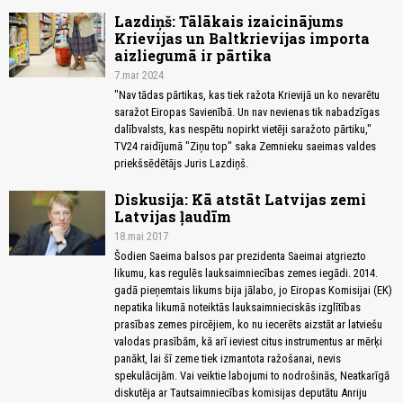
Lazdiņš: Tālākais izaicinājums
Krievijas un Baltkrievijas importa
aizliegumā ir pārtika
7.mar 2024
"Nav tādas pārtikas, kas tiek ražota Krievijā un ko nevarētu
saražot Eiropas Savienībā. Un nav nevienas tik nabadzīgas
dalībvalsts, kas nespētu nopirkt vietēji saražoto pārtiku,"
TV24 raidījumā "Ziņu top" saka Zemnieku saeimas valdes
priekšsēdētājs Juris Lazdiņš.
Diskusija: Kā atstāt Latvijas zemi
Latvijas ļaudīm
18.mai 2017
Šodien Saeima balsos par prezidenta Saeimai atgriezto
likumu, kas regulēs lauksaimniecības zemes iegādi. 2014.
gadā pieņemtais likums bija jālabo, jo Eiropas Komisijai (EK)
nepatika likumā noteiktās lauksaimnieciskās izglītības
prasības zemes pircējiem, ko nu iecerēts aizstāt ar latviešu
valodas prasībām, kā arī ieviest citus instrumentus ar mērķi
panākt, lai šī zeme tiek izmantota ražošanai, nevis
spekulācijām. Vai veiktie labojumi to nodrošinās, Neatkarīgā
diskutēja ar Tautsaimniecības komisijas deputātu Anriju