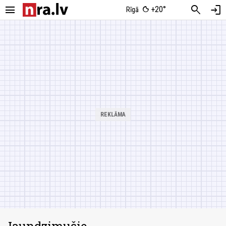
menu
search
login
+20°
Rīgā