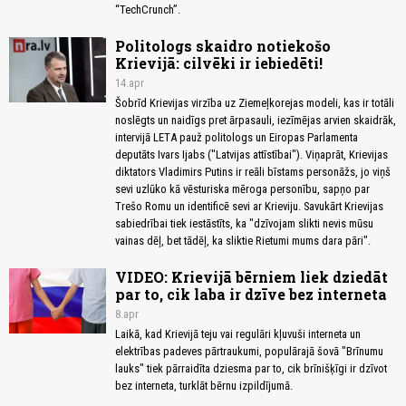
“TechCrunch”.
Politologs skaidro notiekošo
Krievijā: cilvēki ir iebiedēti!
14.apr
Šobrīd Krievijas virzība uz Ziemeļkorejas modeli, kas ir totāli
noslēgts un naidīgs pret ārpasauli, iezīmējas arvien skaidrāk,
intervijā LETA pauž politologs un Eiropas Parlamenta
deputāts Ivars Ijabs ("Latvijas attīstībai"). Viņaprāt, Krievijas
diktators Vladimirs Putins ir reāli bīstams personāžs, jo viņš
sevi uzlūko kā vēsturiska mēroga personību, sapņo par
Trešo Romu un identificē sevi ar Krieviju. Savukārt Krievijas
sabiedrībai tiek iestāstīts, ka "dzīvojam slikti nevis mūsu
vainas dēļ, bet tādēļ, ka sliktie Rietumi mums dara pāri".
VIDEO: Krievijā bērniem liek dziedāt
par to, cik laba ir dzīve bez interneta
8.apr
Laikā, kad Krievijā teju vai regulāri kļuvuši interneta un
elektrības padeves pārtraukumi, populārajā šovā "Brīnumu
lauks" tiek pārraidīta dziesma par to, cik brīnišķīgi ir dzīvot
bez interneta, turklāt bērnu izpildījumā.