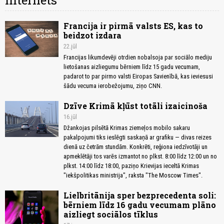
Internets
Francija ir pirmā valsts ES, kas to
beidzot izdara
22.jūl
Francijas likumdevēji otrdien nobalsoja par sociālo mediju
lietošanas aizliegumu bērniem līdz 15 gadu vecumam,
padarot to par pirmo valsti Eiropas Savienībā, kas ieviesusi
šādu vecuma ierobežojumu, ziņo CNN.
Dzīve Krimā kļūst totāli izaicinoša
16.jūl
Džankojas pilsētā Krimas ziemeļos mobilo sakaru
pakalpojumi tiks ieslēgti saskaņā ar grafiku — divas reizes
dienā uz četrām stundām. Konkrēti, reģiona iedzīvotāji un
apmeklētāji tos varēs izmantot no plkst. 8:00 līdz 12:00 un no
plkst. 14:00 līdz 18:00, paziņo Krievijas ieceltā Krimas
"iekšpolitikas ministrija", raksta "The Moscow Times".
Lielbritānija sper bezprecedenta soli:
bērniem līdz 16 gadu vecumam plāno
aizliegt sociālos tīklus