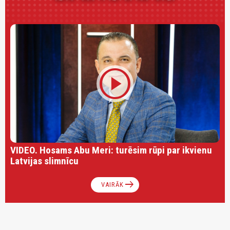
play_circle
VIDEO. Hosams Abu Meri: turēsim rūpi par ikvienu
Latvijas slimnīcu
arrow_right_alt
VAIRĀK