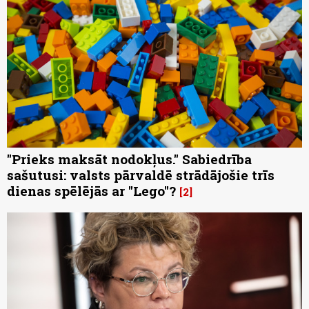
"Prieks maksāt nodokļus." Sabiedrība
sašutusi: valsts pārvaldē strādājošie trīs
dienas spēlējās ar "Lego"?
2