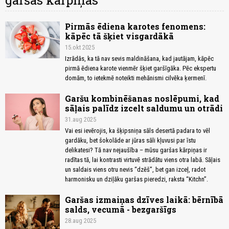
garšas kārpiņas
Pirmās ēdiena karotes fenomens:
kāpēc tā šķiet visgardākā
15.okt 2025
Izrādās, ka tā nav sevis maldināšana, kad jautājam, kāpēc
pirmā ēdiena karote vienmēr šķiet garšīgāka. Pēc ekspertu
domām, to ietekmē noteikti mehānismi cilvēka ķermenī.
Garšu kombinēšanas noslēpumi, kad
sāļais palīdz izcelt saldumu un otrādi
31.aug 2025
Vai esi ievērojis, ka šķipsniņa sāls desertā padara to vēl
gardāku, bet šokolāde ar jūras sāli kļuvusi par īstu
delikatesi? Tā nav nejaušība – mūsu garšas kārpiņas ir
radītas tā, lai kontrasti virtuvē strādātu viens otra labā. Sāļais
un saldais viens otru nevis “dzēš”, bet gan izceļ, radot
harmonisku un dziļāku garšas pieredzi, raksta “Kitchn”.
Garšas izmaiņas dzīves laikā: bērnībā
salds, vecumā - bezgaršīgs
28.aug 2025