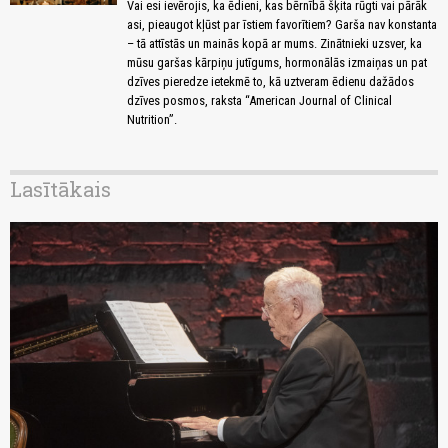
Vai esi ievērojis, ka ēdieni, kas bērnībā šķita rūgti vai pārāk
asi, pieaugot kļūst par īstiem favorītiem? Garša nav konstanta
– tā attīstās un mainās kopā ar mums. Zinātnieki uzsver, ka
mūsu garšas kārpiņu jutīgums, hormonālās izmaiņas un pat
dzīves pieredze ietekmē to, kā uztveram ēdienu dažādos
dzīves posmos, raksta “American Journal of Clinical
Nutrition”.
Lasītākais