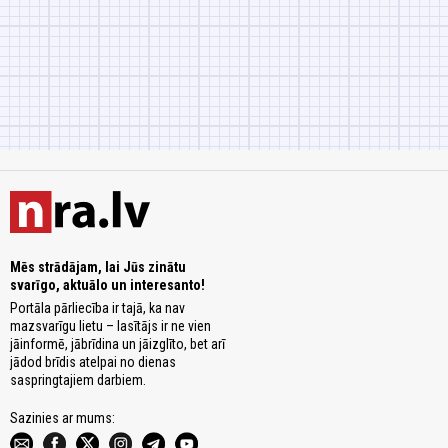
Mēs strādājam, lai Jūs zinātu
svarīgo, aktuālo un interesanto!
Portāla pārliecība ir tajā, ka nav
mazsvarīgu lietu – lasītājs ir ne vien
jāinformē, jābrīdina un jāizglīto, bet arī
jādod brīdis atelpai no dienas
saspringtajiem darbiem.
Sazinies ar mums: