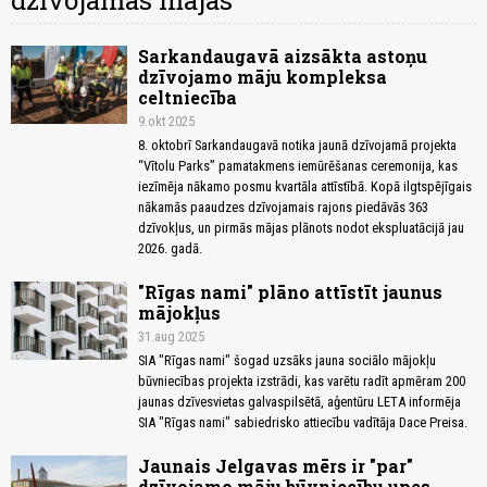
dzīvojamās mājas
Sarkandaugavā aizsākta astoņu
dzīvojamo māju kompleksa
celtniecība
9.okt 2025
8. oktobrī Sarkandaugavā notika jaunā dzīvojamā projekta
“Vītolu Parks” pamatakmens iemūrēšanas ceremonija, kas
iezīmēja nākamo posmu kvartāla attīstībā. Kopā ilgtspējīgais
nākamās paaudzes dzīvojamais rajons piedāvās 363
dzīvokļus, un pirmās mājas plānots nodot ekspluatācijā jau
2026. gadā.
"Rīgas nami" plāno attīstīt jaunus
mājokļus
31.aug 2025
SIA "Rīgas nami" šogad uzsāks jauna sociālo mājokļu
būvniecības projekta izstrādi, kas varētu radīt apmēram 200
jaunas dzīvesvietas galvaspilsētā, aģentūru LETA informēja
SIA "Rīgas nami" sabiedrisko attiecību vadītāja Dace Preisa.
Jaunais Jelgavas mērs ir "par"
dzīvojamo māju būvniecību upes