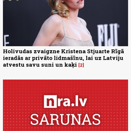
Holivudas zvaigzne Kristena Stjuarte Rīgā
ieradās ar privāto lidmašīnu, lai uz Latviju
atvestu savu suni un kaķi
2