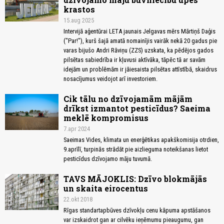
krastos
15.aug 2025
Intervijā aģentūrai LETA jaunais Jelgavas mērs Mārtiņš Daģis
("Par!"), kurš šajā amatā nomainījis vairāk nekā 20 gadus pie
varas bijušo Andri Rāviņu (ZZS) uzskata, ka pēdējos gados
pilsētas sabiedrība ir kļuvusi aktīvāka, tāpēc tā ar savām
idejām un problēmām ir jāiesaista pilsētas attīstībā, skaidrus
nosacījumus veidojot arī investoriem.
Cik tālu no dzīvojamām mājām
drīkst izmantot pesticīdus? Saeima
meklē kompromisus
7.apr 2024
Saeimas Vides, klimata un enerģētikas apakškomisija otrdien,
9.aprīlī, turpinās strādāt pie aizlieguma noteikšanas lietot
pesticīdus dzīvojamo māju tuvumā.
TAVS MĀJOKLIS: Dzīvo blokmājās
un skaita eirocentus
22.okt 2018
Rīgas standartapbūves dzīvokļu cenu kāpuma apstāšanos
var izskaidrot gan ar cilvēku ieņēmumu pieaugumu, gan