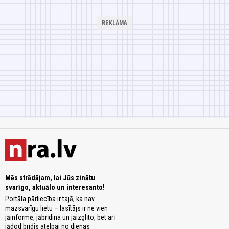
Mēs strādājam, lai Jūs zinātu
svarīgo, aktuālo un interesanto!
Portāla pārliecība ir tajā, ka nav
mazsvarīgu lietu – lasītājs ir ne vien
jāinformē, jābrīdina un jāizglīto, bet arī
jādod brīdis atelpai no dienas