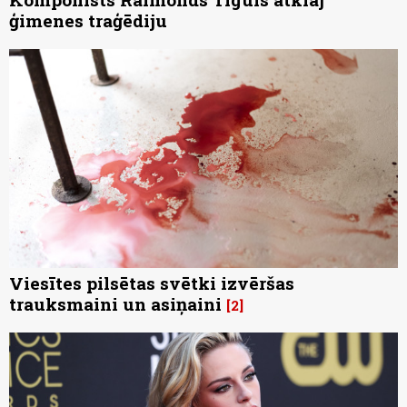
ģimenes traģēdiju
Viesītes pilsētas svētki izvēršas
trauksmaini un asiņaini
2