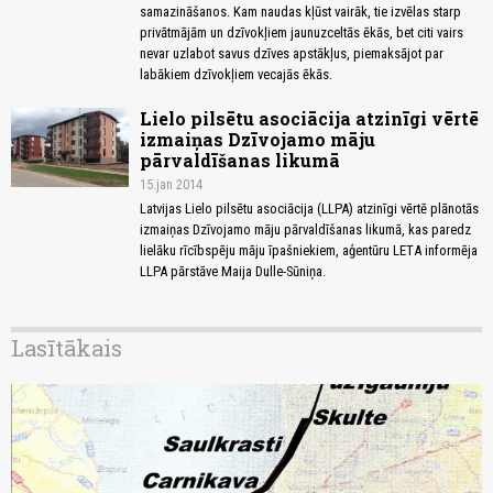
samazināšanos. Kam naudas kļūst vairāk, tie izvēlas starp
privātmājām un dzīvokļiem jaunuzceltās ēkās, bet citi vairs
nevar uzlabot savus dzīves apstākļus, piemaksājot par
labākiem dzīvokļiem vecajās ēkās.
Lielo pilsētu asociācija atzinīgi vērtē
izmaiņas Dzīvojamo māju
pārvaldīšanas likumā
15.jan 2014
Latvijas Lielo pilsētu asociācija (LLPA) atzinīgi vērtē plānotās
izmaiņas Dzīvojamo māju pārvaldīšanas likumā, kas paredz
lielāku rīcībspēju māju īpašniekiem, aģentūru LETA informēja
LLPA pārstāve Maija Dulle-Sūniņa.
Lasītākais