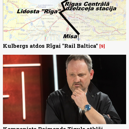
Kulbergs atdos Rīgai "Rail Baltica"
9
Komponists Raimonds Tiguls atklāj