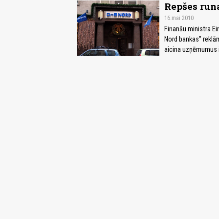
Repšes run
16.mai 2010
Finanšu ministra Ei
Nord bankas" reklām
aicina uzņēmumus 