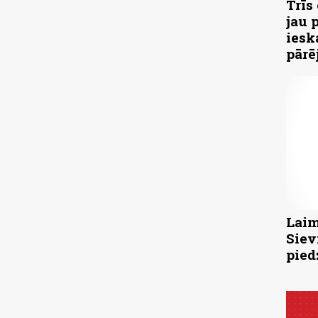
Trīs
jau 
iesk
pārē
Laim
Siev
pied