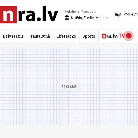
Piektdiena, 7.augusts
+21
Rīgā
redeem
Alfrēds, Fredis, Madars
Dzīvesstils
TautaRunā
LifeHacks
Sports