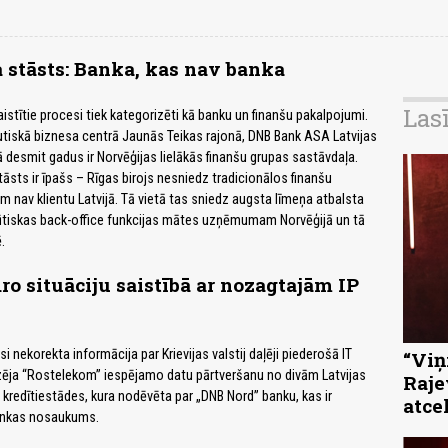
 stāsts: Banka, kas nav banka
Las
istītie procesi tiek kategorizēti kā banku un finanšu pakalpojumi.
tiskā biznesa centrā Jaunās Teikas rajonā, DNB Bank ASA Latvijas
ekā desmit gadus ir Norvēģijas lielākās finanšu grupas sastāvdaļa.
āsts ir īpašs – Rīgas birojs nesniedz tradicionālos finanšu
 nav klientu Latvijā. Tā vietā tas sniedz augsta līmeņa atbalsta
tiskas back-office funkcijas mātes uzņēmumam Norvēģijā un tā
.
ro situāciju saistībā ar nozagtajām IP
si nekorekta informācija par Krievijas valstij daļēji piederošā IT
“Viņi
ēja “Rostelekom” iespējamo datu pārtveršanu no divām Latvijas
Raje
kredītiestādes, kura nodēvēta par „DNB Nord” banku, kas ir
atce
ankas nosaukums.