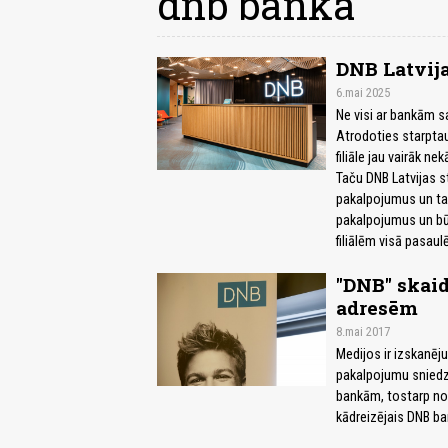
dnb banka
DNB Latvija
6.mai 2025
Ne visi ar bankām sa
Atrodoties starptau
filiāle jau vairāk n
Taču DNB Latvijas st
pakalpojumus un tam
pakalpojumus un bū
filiālēm visā pasaulē
"DNB" skaid
adresēm
8.mai 2017
Medijos ir izskanēju
pakalpojumu sniedz
bankām, tostarp no 
kādreizējais DNB b