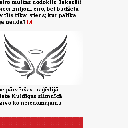
 eiro muitas nodoklis. Iekasēti
pieci miljoni eiro, bet budžetā
aitīts tikai viens; kur palika
jā nauda?
3
e pārvēršas traģēdijā.
iete Kuldīgas slimnīcā
zīvo ko neiedomājamu