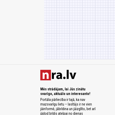
Mēs strādājam, lai Jūs zinātu
svarīgo, aktuālo un interesanto!
Portāla pārliecība ir tajā, ka nav
mazsvarīgu lietu – lasītājs ir ne vien
jāinformē, jābrīdina un jāizglīto, bet arī
jādod brīdis atelpai no dienas