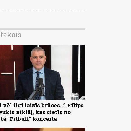
ītākais
 vēl ilgi laizīs brūces...” Filips
vskis atklāj, kas cietīs no
ltā "Pitbull" koncerta