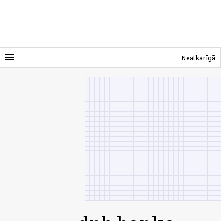
menu
Neatkarīgā