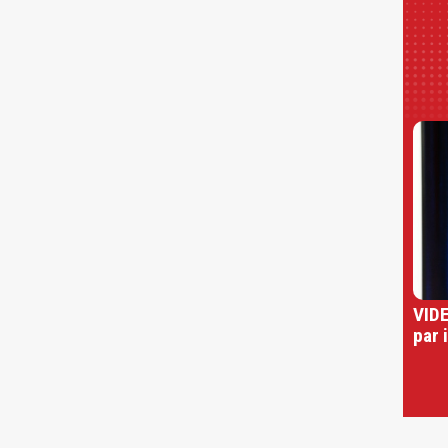
VIDE
par 