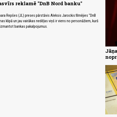
asvīrs reklamē "DnB Nord banku"
nara Repšes (JL) preses pārstāvis Aleksis Jarockis filmējies "DnB
as klipā un jau vairākas nedēļas viņš ir viens no personāžiem, kurš
izmantot bankas pakalpojumus.
Jāņa
nopr