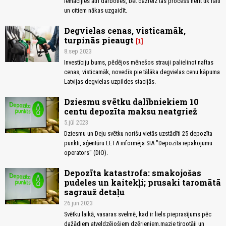
iemācījies ātri darboties, bet dažreiz tas process nerit tik raiti
un citiem nākas uzgaidīt.
Degvielas cenas, visticamāk,
turpinās pieaugt
1
8.sep 2023
Investīciju bums, pēdējos mēnešos strauji palielinot naftas
cenas, visticamāk, novedīs pie tālāka degvielas cenu kāpuma
Latvijas degvielas uzpildes stacijās.
Dziesmu svētku dalībniekiem 10
centu depozīta maksu neatgriež
5.jūl 2023
Dziesmu un Deju svētku norišu vietās uzstādīti 25 depozīta
punkti, aģentūru LETA informēja SIA "Depozīta iepakojumu
operators" (DIO).
Depozīta katastrofa: smakojošas
pudeles un kaitekļi; prusaki taromātā
sagrauž detaļu
26.jun 2023
Svētku laikā, vasaras svelmē, kad ir liels pieprasījums pēc
dažādiem atveldzējošiem dzērieniem,mazie tirgotāji un