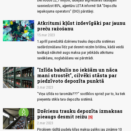
bet nodoti 22,7 miljoni, tādējādi atgriešanas rādītājam
sasniedzot 85%, aģentūru LETA informē SIA "Depozīta
iepakojuma operators" (DIO) pārstāvji.
Atkritumi kļūst izdevīgāki par jaunu
preču ražošanu
15.mar 2023
1.aprīlī paredzētā dzērienu trauku depozīta sistēmas
sadārdzināšana līdz pat desmit reizēm brīdina, kādā veidā
tuvākajā nākotnē augs maksa par jebkādu atkritumu
savākšanu, noglabāšanu vai pārstrādi.
"Izlīda babulis no iekšām un nāca
mani strostēt", cilvēki stāsta par
piedzīvoto depozīta punktā
3.mar 2023
"Viņa izlīda no taromāta???" soctīklos spriež par to, ka tiek
pieņemta stikla tara depozīta sistēmā.
Dzērienu trauku depozīta izmaksas
pieaugs desmit reižu
5
2.mar 2023
Pircējiem rādītā pudeļu ķīlas maksa paliks jau zināmie 10