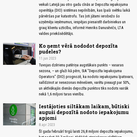
veikali Latvijā jau otro gadu cīnās ar Depozīta iepakojuma
operētāja (DIO) sistēmas nepilnībām, kas īpaši svētku laikā
pārvēršas par katastrofu. Tas ļoti jūtami ierobežo šo
uzņēmēju ieņēmumus, iespējas piesaistīt darbiniekus un
grauj klientu uzticību, informē Henriks Danusēvičs, LTA
valdes priekšsēdētājs.
Ko ņemt vērā nododot depozīta
pudeles?
11.jun 2023
Tuvojas dzērienu patēriņa augstākais punkts – vasaras
sezona, – un gluži kā pērn, SIA "Depozīta Iepakojuma
Operators" (DIO) prognozē, ka nodoto iepakojumu īpatsvars,
salīdzinot ar nesezonas mēnešiem, varētu pieaugt par 50%,
un aktīvākajās dienās depozīta punktos tiks nodots vairāk
nekā 1,6 miljoni taras vienību.
Iestājoties siltākam laikam, būtiski
auguši depozītā nodoto iepakojumu
apjomi
8.apr 2023
Šī gada februārī tirgū laisti 26,8 miljoni depozīta iepakojumu,