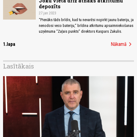
Joku vietā drīz atnāks atkritumu
depozīts
27.jan 2023
“Pienāks tāds brīdis, kad tu nevarēsi nopirkt jaunu bateriju, ja
nenodosi veco bateriju,” brīdina atkritumu apsaimniekošanas
uzņēmuma “Zaļais punkts” direktors Kaspars Zakulis.
chevron_right
1.lapa
Nākamā
Lasītākais