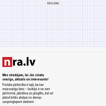
Mēs strādājam, lai Jūs zinātu
svarīgo, aktuālo un interesanto!
Portāla pārliecība ir tajā, ka nav
mazsvarīgu lietu – lasītājs ir ne vien
jāinformē, jābrīdina un jāizglīto, bet arī
jādod brīdis atelpai no dienas
saspringtajiem darbiem.