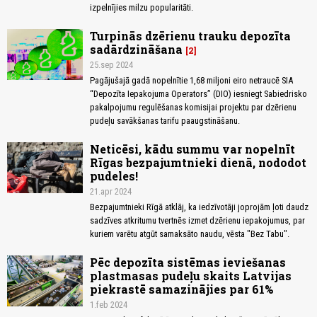
izpelnījies milzu popularitāti.
Turpinās dzērienu trauku depozīta
sadārdzināšana
2
25.sep 2024
Pagājušajā gadā nopelnītie 1,68 miljoni eiro netraucē SIA
“Depozīta Iepakojuma Operators” (DIO) iesniegt Sabiedrisko
pakalpojumu regulēšanas komisijai projektu par dzērienu
pudeļu savākšanas tarifu paaugstināšanu.
Neticēsi, kādu summu var nopelnīt
Rīgas bezpajumtnieki dienā, nododot
pudeles!
21.apr 2024
Bezpajumtnieki Rīgā atklāj, ka iedzīvotāji joprojām ļoti daudz
sadzīves atkritumu tvertnēs izmet dzērienu iepakojumus, par
kuriem varētu atgūt samaksāto naudu, vēsta "Bez Tabu".
Pēc depozīta sistēmas ieviešanas
plastmasas pudeļu skaits Latvijas
piekrastē samazinājies par 61%
1.feb 2024