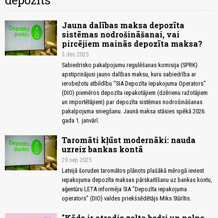
depozīts
Jauna dalības maksa depozīta
sistēmas nodrošināšanai, vai
pircējiem mainās depozīta maksa?
3.dec 2025
Sabiedrisko pakalpojumu regulēšanas komisija (SPRK)
apstiprinājusi jauno dalības maksu, kuru sabiedrība ar
ierobežotu atbildību “SIA Depozīta Iepakojuma Operators”
(DIO) piemēros depozīta iepakotājiem (dzērienu ražotājiem
un importētājiem) par depozīta sistēmas nodrošināšanas
pakalpojuma sniegšanu. Jaunā maksa stāsies spēkā 2026.
gada 1. janvārī.
Taromāti kļūst modernāki: nauda
uzreiz bankas kontā
29.sep 2025
Latvijā šoruden taromātos plānots plašākā mērogā ieviest
iepakojuma depozīta maksas pārskaitīšanu uz bankas kontu,
aģentūru LETA informēja SIA "Depozīta iepakojuma
operators" (DIO) valdes priekšsēdētājs Miks Stūrītis.
"Kāds ir atradis zelta bedri un pelna