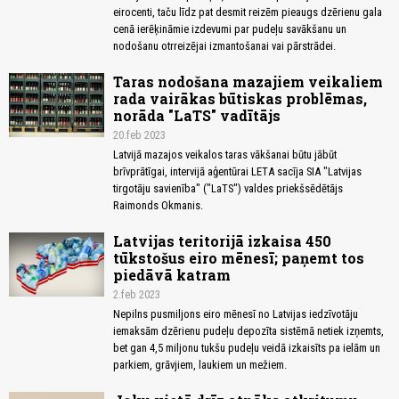
eirocenti, taču līdz pat desmit reizēm pieaugs dzērienu gala
cenā ierēķināmie izdevumi par pudeļu savākšanu un
nodošanu otrreizējai izmantošanai vai pārstrādei.
Taras nodošana mazajiem veikaliem
rada vairākas būtiskas problēmas,
norāda "LaTS" vadītājs
20.feb 2023
Latvijā mazajos veikalos taras vākšanai būtu jābūt
brīvprātīgai, intervijā aģentūrai LETA sacīja SIA "Latvijas
tirgotāju savienība" ("LaTS") valdes priekšsēdētājs
Raimonds Okmanis.
Latvijas teritorijā izkaisa 450
tūkstošus eiro mēnesī; paņemt tos
piedāvā katram
2.feb 2023
Nepilns pusmiljons eiro mēnesī no Latvijas iedzīvotāju
iemaksām dzērienu pudeļu depozīta sistēmā netiek izņemts,
bet gan 4,5 miljonu tukšu pudeļu veidā izkaisīts pa ielām un
parkiem, grāvjiem, laukiem un mežiem.