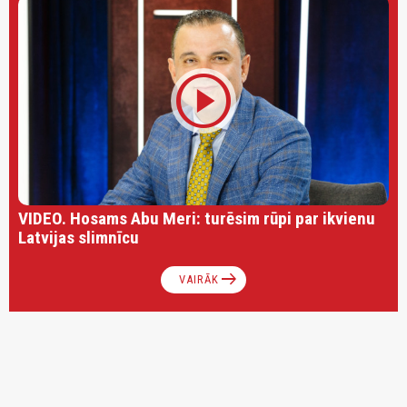
play_circle
VIDEO. Hosams Abu Meri: turēsim rūpi par ikvienu
Latvijas slimnīcu
arrow_right_alt
VAIRĀK