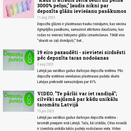
3000% pelņu," ļaudis nikni par
depozīta glāžu ieviešanu pasākumos
11.aug 2025
Depozīta glāzes ir plastmasas trauku risinājums, kas veicina
ilgtspējību pasākumu, samazinot atkritumu daudzumu, kas
rodas no vienreiz lietojamo glāžu izmantošanas. Tiktāl viss
"skaisti un zaļi domājoši," bet...
19 eiro pazaudēti - sievietei sirdsēsti
pēc depozīta taras nodošanas
3.aug 2025
Latvijā jau vairākus gadus darbojas depozīta sistēma. Pēc
depozīta sistēmas ieviešanas plastmasas pudeļu skaits
Latvijas piekrastē samazinājies par 61%.
VIDEO. "Te pārīši var iet randiņā";
cilvēki sajūsmā par kādu unikālu
taromātu Latvijā
15.jun 2025
Latvijā jau vairākus gadus darbojas depozīta sistēma -
taromāti pieejami visā Latvijā. Taču, kā izrādās, Cēsu novadā
ir izveidota unikāla tukšo pudeļu nodošanas vieta. Video