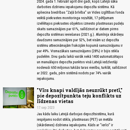
2024. gada 1. februārī aprit divi gadi, kopš Latvijā sāka
darboties dzērienu iepakojumu depozīta sistēma. Kā
apliecina biedrības “Zaļā brīvība” un Vides izglītības fonda
veiktā piekrastes monitoringa rezultāti, 17 pētījumam
izvēlētajos piekrastes objektos izmesto plastmasas pudeļu
skaits samazinājies par 61%, salīdzinot ar datiem pirms
depozīta sistēmas ieviešanas (2021.g.). Alumīnija skārdeņu
daudzums samazinājies par 52%, bet visām uz depozīta
sistēmu attiecināmajām frakcijām kopumā samazinājumu ir
par 49%. Vismazākais samazinājums (28%) ir bijis stikla
pudelēm. Divu gadu laikā vairāk nekā 1400 automatizētajos
un manuālajos depozīta punktos visā Latvijā iedzīvotāji
nodevuši 650 miljonus tukšās taras vienību, turklāt, salīdzinot
ar 2022. gadu, pērn sistēmā nodots par 74% vairāk
iepakojumu.
"Vīrs knapi valdījās neuzrūkt pretī,"
pie depozītpunkta teju konflikts uz
līdzenas vietas
17.sep 2023
Jau kādu laiku Latvijā darbojas depozītsistēma, kurā
iespējams nodot stikla, plastmasas (PET) un metāla
(skārdenes) dzēriena iepakojumu. Kāds ar "ierīci" ir