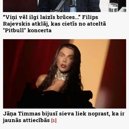
“Viņi vēl ilgi laizīs brūces...” Filips
Rajevskis atklāj, kas cietīs no atceltā
"Pitbull" koncerta
Jāņa Timmas bijusī sieva liek noprast, ka ir
jaunās attiecībās
1