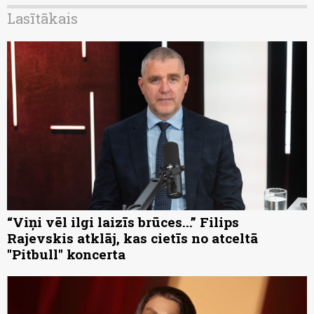
Lasītākais
“Viņi vēl ilgi laizīs brūces...” Filips
Rajevskis atklāj, kas cietīs no atceltā
"Pitbull" koncerta