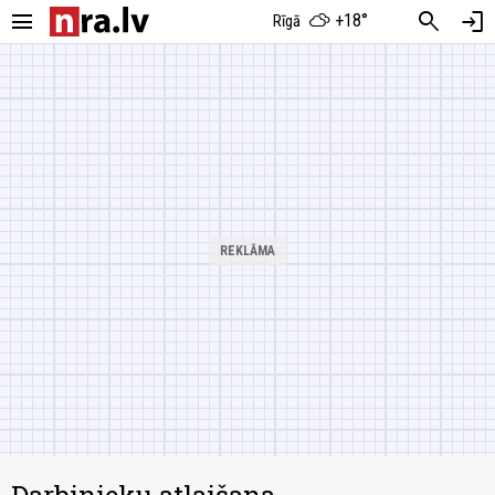
menu
search
login
+18°
Rīgā