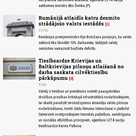
satiksmes ministrs Atis Švinka (P).
Rumānijā atlaidīs katru desmito
strādājošo valsts iestādēs
1
25.feb
Rumānijas premjerministrs Ilije Boložans paziņojis, ka valsts
sektorā tiks likvidēti 10% darbavietu, tādējādi valstij
cenšoties samazināt budžeta deficītu.
Tiesībsardze Krievijas un
Baltkrievijas pilsoņu atlaišanā no
darba saskata cilvēktiesību
pārkāpumu
3
9.feb
Valstij ir tiesības un pienākums noteikt paaugstinātas
drošības prasības kritiskajā infrastruktūrā nodarbinātajiem,
tai skaitā paredzēt ierobežojumus atsevišķu valstu pilsoņu
nodarbināšanai, tomēr šādu lēmumu īstenošanai ir jāatbilst
Satversmē nostiprinātajiem tiesiskās paļāvības, samērīguma
un sociālās atbildības principiem, aģentūrai LETA sacīja
tiesībsardze Karina Palkova.