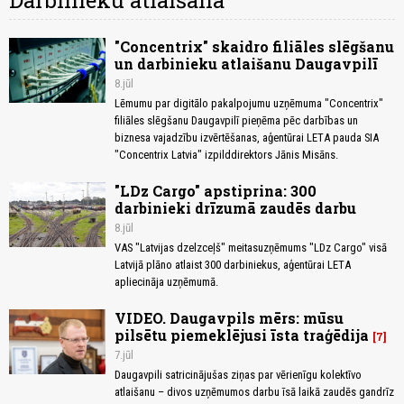
Darbinieku atlaišana
"Concentrix" skaidro filiāles slēgšanu
un darbinieku atlaišanu Daugavpilī
8.jūl
Lēmumu par digitālo pakalpojumu uzņēmuma "Concentrix"
filiāles slēgšanu Daugavpilī pieņēma pēc darbības un
biznesa vajadzību izvērtēšanas, aģentūrai LETA pauda SIA
"Concentrix Latvia" izpilddirektors Jānis Misāns.
"LDz Cargo" apstiprina: 300
darbinieki drīzumā zaudēs darbu
8.jūl
VAS "Latvijas dzelzceļš" meitasuzņēmums "LDz Cargo" visā
Latvijā plāno atlaist 300 darbiniekus, aģentūrai LETA
apliecināja uzņēmumā.
VIDEO. Daugavpils mērs: mūsu
pilsētu piemeklējusi īsta traģēdija
7
7.jūl
Daugavpili satricinājušas ziņas par vērienīgu kolektīvo
atlaišanu – divos uzņēmumos darbu īsā laikā zaudēs gandrīz