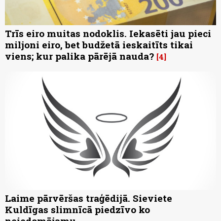
Trīs eiro muitas nodoklis. Iekasēti jau pieci
miljoni eiro, bet budžetā ieskaitīts tikai
viens; kur palika pārējā nauda?
4
Laime pārvēršas traģēdijā. Sieviete
Kuldīgas slimnīcā piedzīvo ko
neiedomājamu