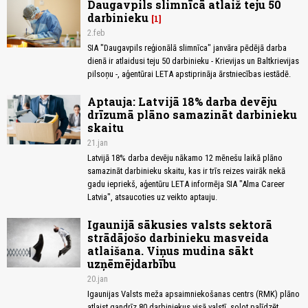
Daugavpils slimnīcā atlaiž teju 50
darbinieku
1
2.feb
SIA "Daugavpils reģionālā slimnīca" janvāra pēdējā darba
dienā ir atlaidusi teju 50 darbinieku - Krievijas un Baltkrievijas
pilsoņu -, aģentūrai LETA apstiprināja ārstniecības iestādē.
Aptauja: Latvijā 18% darba devēju
drīzumā plāno samazināt darbinieku
skaitu
21.jan
Latvijā 18% darba devēju nākamo 12 mēnešu laikā plāno
samazināt darbinieku skaitu, kas ir trīs reizes vairāk nekā
gadu iepriekš, aģentūru LETA informēja SIA "Alma Career
Latvia", atsaucoties uz veikto aptauju.
Igaunijā sākusies valsts sektorā
strādājošo darbinieku masveida
atlaišana. Viņus mudina sākt
uzņēmējdarbību
20.jan
Igaunijas Valsts meža apsaimniekošanas centrs (RMK) plāno
atlaist gandrīz 80 darbiniekus visā valstī, solot palīdzēt