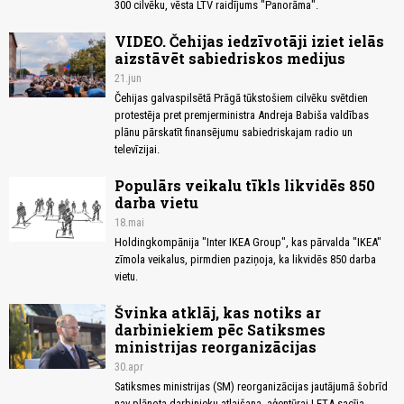
300 cilvēku, vēsta LTV raidījums "Panorāma".
VIDEO. Čehijas iedzīvotāji iziet ielās
aizstāvēt sabiedriskos medijus
21.jun
Čehijas galvaspilsētā Prāgā tūkstošiem cilvēku svētdien
protestēja pret premjerministra Andreja Babiša valdības
plānu pārskatīt finansējumu sabiedriskajam radio un
televīzijai.
Populārs veikalu tīkls likvidēs 850
darba vietu
18.mai
Holdingkompānija "Inter IKEA Group", kas pārvalda "IKEA"
zīmola veikalus, pirmdien paziņoja, ka likvidēs 850 darba
vietu.
Švinka atklāj, kas notiks ar
darbiniekiem pēc Satiksmes
ministrijas reorganizācijas
30.apr
Satiksmes ministrijas (SM) reorganizācijas jautājumā šobrīd
nav plānota darbinieku atlaišana, aģentūrai LETA sacīja