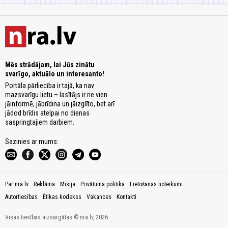
Mēs strādājam, lai Jūs zinātu
svarīgo, aktuālo un interesanto!
Portāla pārliecība ir tajā, ka nav
mazsvarīgu lietu – lasītājs ir ne vien
jāinformē, jābrīdina un jāizglīto, bet arī
jādod brīdis atelpai no dienas
saspringtajiem darbiem.
Sazinies ar mums:
Par nra.lv
Reklāma
Misija
Privātuma politika
Lietošanas noteikumi
Autortiesības
Ētikas kodekss
Vakances
Kontakti
Visas tiesības aizsargātas © nra.lv, 2026