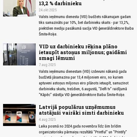
13,2 % darbinieku
24.okt 2025
Valsts ieņēmumu dienesta (VID) budžets nākamajam gadam
tiks samazināts par 10%, bet darbinieku skaits - par 13,2%,
piektdien mediju pasākumā sacīja VID ģenerāldirektore Baiba
Šmite-Roķe.
VID uz darbinieku rēķina plāno
ietaupīt astoņus miljonus; gaidāmi
smagi lēmumi
7.aug 2025
Valsts ieņēmumu dienestam (VID) izdevumi nākamā gada
budžetā jāsamazina par 13,4 miljoniem eiro, no kuriem
aptuveni astoņus miljonus eiro plānots ietaupīt, samazinot
darbinieku skaitu, trešdien, 6.augustā, "Delfi tv" raidījumā
"Kāpēc" stāstīja VID ģenerāldirektore Baiba Šmite-Roķe.
Latvijā populārus uzņēmumus
atstājuši vairāki simti darbinieku
4.aug 2025
Laika posmā no 2024.gada novembra līdz šim brīdim
organizatorisku pārmaiņu rezultātā "Printful" un "Printify"