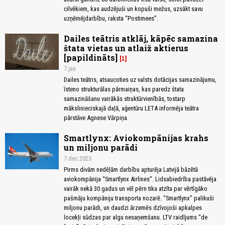
cilvēkiem, kas audzējuši un kopuši mežus, uzsākt savu
uzņēmējdarbību, raksta “Postimees”.
Dailes teātris atklāj, kāpēc samazina
štata vietas un atlaiž aktierus
[papildināts]
1
7.jan
Dailes teātris, atsaucoties uz valsts dotācijas samazinājumu,
īsteno strukturālas pārmaiņas, kas paredz štata
samazināšanu vairākās struktūrvienībās, tostarp
mākslinieciskajā daļā, aģentūru LETA informēja teātra
pārstāve Agnese Vārpiņa.
Smartlynx: Aviokompānijas krahs
un miljonu parādi
7.dec 2025
Pirms divām nedēļām darbību apturēja Latvijā bāzētā
aviokompānija “Smartlynx Airlines”. Lidsabiedrība pastāvēja
vairāk nekā 30 gadus un vēl pērn tika atzīta par vērtīgāko
pašmāju kompāniju transporta nozarē. “Smartlynx” palikuši
miljonu parādi, un daudzi ārzemēs dzīvojoši apkalpes
locekļi sūdzas par algu nesaņemšanu. LTV raidījums “de