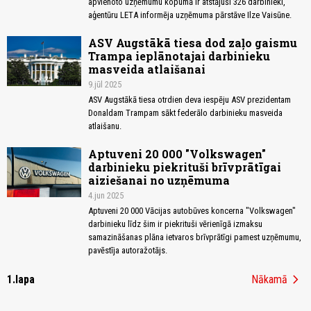
apvienoto uzņēmumu kopumā ir atstājuši 326 darbinieki,
aģentūru LETA informēja uzņēmuma pārstāve Ilze Vaisūne.
ASV Augstākā tiesa dod zaļo gaismu
Trampa ieplānotajai darbinieku
masveida atlaišanai
9.jūl 2025
ASV Augstākā tiesa otrdien deva iespēju ASV prezidentam
Donaldam Trampam sākt federālo darbinieku masveida
atlaišanu.
Aptuveni 20 000 "Volkswagen"
darbinieku piekrituši brīvprātīgai
aiziešanai no uzņēmuma
4.jun 2025
Aptuveni 20 000 Vācijas autobūves koncerna "Volkswagen"
darbinieku līdz šim ir piekrituši vērienīgā izmaksu
samazināšanas plāna ietvaros brīvprātīgi pamest uzņēmumu,
pavēstīja autoražotājs.
chevron_right
1.lapa
Nākamā