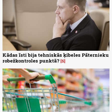
Kādas īsti bija tehniskās ķibeles Pāternieku
robežkontroles punktā?
5