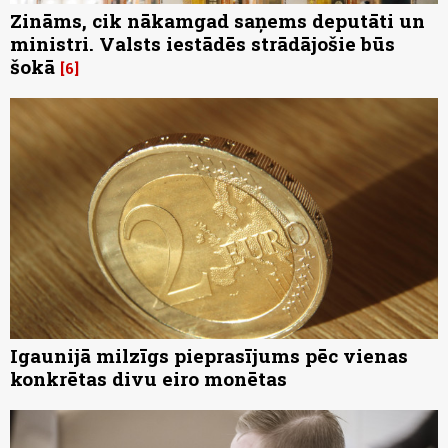
Zināms, cik nākamgad saņems deputāti un
ministri. Valsts iestādēs strādājošie būs
šokā
6
Igaunijā milzīgs pieprasījums pēc vienas
konkrētas divu eiro monētas