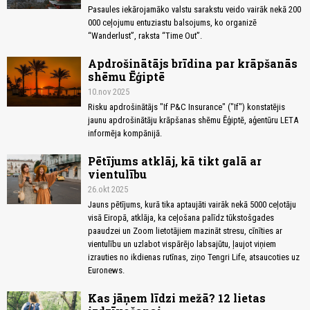
Pasaules iekārojamāko valstu sarakstu veido vairāk nekā 200
000 ceļojumu entuziastu balsojums, ko organizē
“Wanderlust”, raksta “Time Out”.
Apdrošinātājs brīdina par krāpšanās
shēmu Ēģiptē
10.nov 2025
Risku apdrošinātājs "If P&C Insurance" ("If") konstatējis
jaunu apdrošinātāju krāpšanas shēmu Ēģiptē, aģentūru LETA
informēja kompānijā.
Pētījums atklāj, kā tikt galā ar
vientulību
26.okt 2025
Jauns pētījums, kurā tika aptaujāti vairāk nekā 5000 ceļotāju
visā Eiropā, atklāja, ka ceļošana palīdz tūkstošgades
paaudzei un Zoom lietotājiem mazināt stresu, cīnīties ar
vientulību un uzlabot vispārējo labsajūtu, ļaujot viņiem
izrauties no ikdienas rutīnas, ziņo Tengri Life, atsaucoties uz
Euronews.
Kas jāņem līdzi mežā? 12 lietas