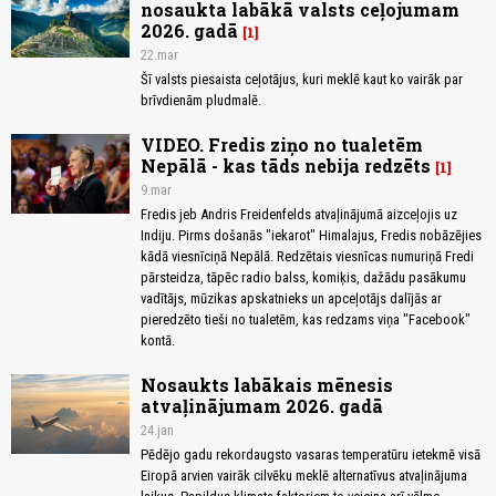
nosaukta labākā valsts ceļojumam
2026. gadā
1
22.mar
Šī valsts piesaista ceļotājus, kuri meklē kaut ko vairāk par
brīvdienām pludmalē.
VIDEO. Fredis ziņo no tualetēm
Nepālā - kas tāds nebija redzēts
1
9.mar
Fredis jeb Andris Freidenfelds atvaļinājumā aizceļojis uz
Indiju. Pirms došanās "iekarot" Himalajus, Fredis nobāzējies
kādā viesnīciņā Nepālā. Redzētais viesnīcas numuriņā Fredi
pārsteidza, tāpēc radio balss, komiķis, dažādu pasākumu
vadītājs, mūzikas apskatnieks un apceļotājs dalījās ar
pieredzēto tieši no tualetēm, kas redzams viņa "Facebook"
kontā.
Nosaukts labākais mēnesis
atvaļinājumam 2026. gadā
24.jan
Pēdējo gadu rekordaugsto vasaras temperatūru ietekmē visā
Eiropā arvien vairāk cilvēku meklē alternatīvus atvaļinājuma