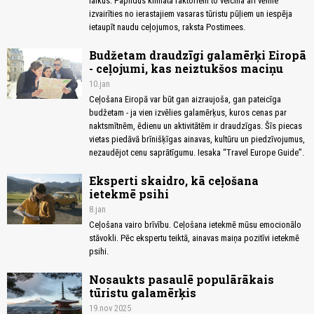
laikus. Papildus klimata faktoriem to veicina arī vēlme
izvairīties no ierastajiem vasaras tūristu pūļiem un iespēja
ietaupīt naudu ceļojumos, raksta Postimees.
Budžetam draudzīgi galamērķi Eiropā
- ceļojumi, kas neiztukšos maciņu
10.jan
Ceļošana Eiropā var būt gan aizraujoša, gan pateicīga
budžetam - ja vien izvēlies galamērķus, kuros cenas par
naktsmītnēm, ēdienu un aktivitātēm ir draudzīgas. Šīs piecas
vietas piedāvā brīnišķīgas ainavas, kultūru un piedzīvojumus,
nezaudējot cenu saprātīgumu. Iesaka “Travel Europe Guide”.
Eksperti skaidro, kā ceļošana
ietekmē psihi
8.jan
Ceļošana vairo brīvību. Ceļošana ietekmē mūsu emocionālo
stāvokli. Pēc ekspertu teiktā, ainavas maiņa pozitīvi ietekmē
psihi.
Nosaukts pasaulē populārākais
tūristu galamērķis
19.nov 2025