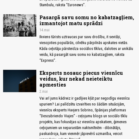
Stambulu, raksta “Euronews”.
Pasargā savu somu no kabatzagļiem,
izmantojot matu sprādzi
14.mai
Ikviens tūrists uztraucas par savu drošību, it sevišķi,
viesojoties populārās, cilvēku pārpilnās apskates vietās.
Kāda ceļotāja pārsteidza sociālos tīklus, daloties ar unikālu
veidu, kā pasargāt savu somu no kabatzagļiem, raksta
“Express”.
Eksperts nosauc piecus viesnīcu
veidus, kur nekad neieteiktu
apmesties
2.mai
Vai arī jums kādreiz ir gadījies kļūt par negodīgu viesnīcu
upuriem? Lai palīdzētu izvairīties no šādām situācijām,
viesnīcu eksperts Havjers Sobrino, Spānijas platformas
“Descubriendo Viajes” - ceļojumu blogs un sociālo tīklu
projekts, kas fokusējas uz viesnīcu apskatiem, ģimenes
ceļojumiem un neparastām naktsmītnēm - dibinātājs,
paskaidroja, kam vienmēr jāpievērš uzmanība, veicot