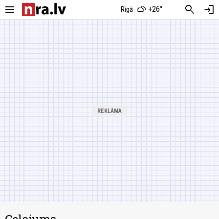
menu
search
login
+26°
Rīgā