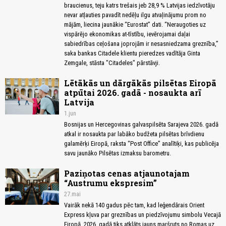
braucienus, teju katrs trešais jeb 28,9 % Latvijas iedzīvotāju
nevar atļauties pavadīt nedēļu ilgu atvaļinājumu prom no
mājām, liecina jaunākie “Eurostat” dati. “Neraugoties uz
vispārējo ekonomikas at-tīstību, ievērojamai daļai
sabiedrības ceļošana joprojām ir nesasniedzama greznība,”
saka bankas Citadele klientu pieredzes vadītāja Ginta
Zemgale, stāsta "Citadeles" pārstāvji.
Lētākās un dārgākās pilsētas Eiropā
atpūtai 2026. gadā - nosaukta arī
Latvija
1.jun
Bosnijas un Hercegovinas galvaspilsēta Sarajeva 2026. gadā
atkal ir nosaukta par labāko budžeta pilsētas brīvdienu
galamērķi Eiropā, raksta “Post Office” analītiķi, kas publicēja
savu jaunāko Pilsētas izmaksu barometru.
Paziņotas cenas atjaunotajam
“Austrumu ekspresim”
27.mai
Vairāk nekā 140 gadus pēc tam, kad leģendārais Orient
Express kļuva par greznības un piedzīvojumu simbolu Vecajā
Eiropā, 2026. gadā tiks atklāts jauns maršruts no Romas uz