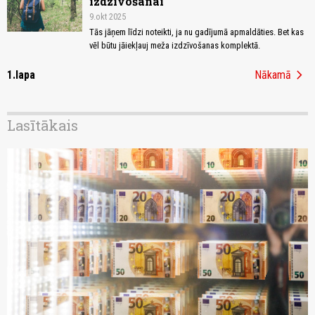
izdzīvošanai
9.okt 2025
Tās jāņem līdzi noteikti, ja nu gadījumā apmaldāties. Bet kas
vēl būtu jāiekļauj meža izdzīvošanas komplektā.
chevron_right
1.lapa
Nākamā
Lasītākais