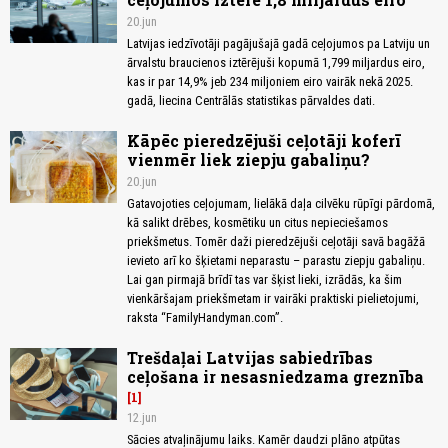
20.jun
Latvijas iedzīvotāji pagājušajā gadā ceļojumos pa Latviju un
ārvalstu braucienos iztērējuši kopumā 1,799 miljardus eiro,
kas ir par 14,9% jeb 234 miljoniem eiro vairāk nekā 2025.
gadā, liecina Centrālās statistikas pārvaldes dati.
Kāpēc pieredzējuši ceļotāji koferī
vienmēr liek ziepju gabaliņu?
20.jun
Gatavojoties ceļojumam, lielākā daļa cilvēku rūpīgi pārdomā,
kā salikt drēbes, kosmētiku un citus nepieciešamos
priekšmetus. Tomēr daži pieredzējuši ceļotāji savā bagāžā
ievieto arī ko šķietami neparastu – parastu ziepju gabaliņu.
Lai gan pirmajā brīdī tas var šķist lieki, izrādās, ka šim
vienkāršajam priekšmetam ir vairāki praktiski pielietojumi,
raksta “FamilyHandyman.com”.
Trešdaļai Latvijas sabiedrības
ceļošana ir nesasniedzama greznība
1
12.jun
Sācies atvaļinājumu laiks. Kamēr daudzi plāno atpūtas