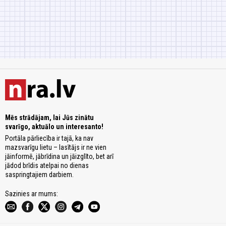
Mēs strādājam, lai Jūs zinātu
svarīgo, aktuālo un interesanto!
Portāla pārliecība ir tajā, ka nav
mazsvarīgu lietu – lasītājs ir ne vien
jāinformē, jābrīdina un jāizglīto, bet arī
jādod brīdis atelpai no dienas
saspringtajiem darbiem.
Sazinies ar mums: