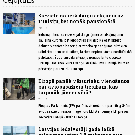
Ceļojums
Sieviete nopērk dārgu ceļojumu uz
Tunisiju, bet nonāk pansionātā
28.jun
Iedomājieties, ka rezervējat dārgu ģimenes atvaļinājumu
saulainā kūrortā, bet ierodoties atklājat, ka esat spiesti
dalīties viesnīcas baseinā ar vecāka gadagājuma cilvēkiem
ratiņkrēslos un pacientiem, kuriem nepieciešama medicīniskā
palīdzība. Šādā sirreālā situācijā nonāca britu sieviete
Treisija Haslama, kuras sapņu atvaļinājums Tunisijā ātri vien
pārvērtās par izmisīgu murgu.
Eiropā panāk vēsturisku vienošanos
par aviopasažieru tiesībām: kas
turpmāk jāņem vērā?
21.jun
Eiropas Parlaments (EP) panācis vienošanos par stingrākām
aviopasažieru tiesībām, aģentūru LETA informēja EP preses
sekretāre Latvijā Kristīne Liepiņa.
Latvijas iedzīvotāji gada laikā
ceļojumos iztērē 1,8 miljardus eiro