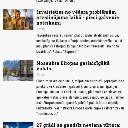
rezervāciju, raksta “Unian”.
Izvairieties no vēdera problēmām
atvaļinājuma laikā - pieci galvenie
noteikumi
1.mai
Tuvojoties vasarai, sākam plānot savus atvaļinājumus, un,
neatkarīgi no tā, kurp plānojat doties, noteikti nevēlaties, lai
jūsu plānus sabojātu kuņģa darbības traucējumi. Kā no tā
izvairīties? Raksta “Express”.
Nosaukta Eiropas garlaicīgākā
valsts
23.apr
Plānojot savus ceļojumus, miljoniem eiropiešu joprojām dod
priekšroku klasiskiem galamērķiem, piemēram, Spānijai,
Francijai, Itālijai un Grieķijai - saule, pludmales un slavenas
apskates vietas piesaista tūristu pūļus gadu no gada. Tikmēr
daži Eiropas nostūri gandrīz pilnībā paliek ārpus ceļotāju
redzesloka. Vai ir atrasta Eiropas garlaicīgākā valsts? Raksta
“postimees.ee”.
27 grādi un gandrīz neviena tūrista: