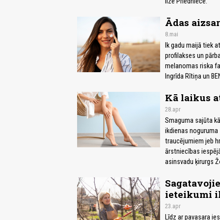
Ilze Priedniece.
Ādas aizsar
8.mai
Ik gadu maijā tiek
profilakses un pārb
melanomas riska fak
Ingrīda Rītiņa un BE
Kā laikus a
28.apr
Smaguma sajūta kājā
ikdienas noguruma s
traucējumiem jeb hr
ārstniecības iespēj
asinsvadu ķirurgs Ž
Sagatavojie
ieteikumi 
23.apr
Līdz ar pavasara ie