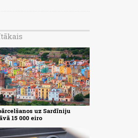
ītākais
pārcelšanos uz Sardīniju
āvā 15 000 eiro