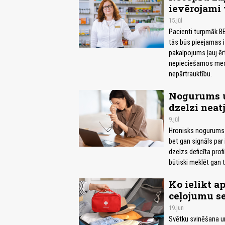
ievērojami
15.jūl
Pacienti turpmāk BE
tās būs pieejamas i
pakalpojums ļauj ēr
nepieciešamos medik
nepārtrauktību.
Nogurums u
dzelzi neat
9.jūl
Hronisks nogurums u
bet gan signāls par
dzelzs deficīta prof
būtiski meklēt gan t
Ko ielikt a
ceļojumu s
19.jun
Svētku svinēšana un