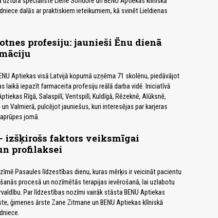
ā uztura speciāliste Liene Sondore un BENU Aptiekas klīniskā
edniece dalās ar praktiskiem ieteikumiem, kā svinēt Lieldienas
otnes profesiju: jaunieši Ēnu dienā
rmāciju
BENU Aptiekas visā Latvijā kopumā uzņēma 71 skolēnu, piedāvājot
s laikā iepazīt farmaceita profesiju reālā darba vidē. Iniciatīvā
ptiekas Rīgā, Salaspilī, Ventspilī, Kuldīgā, Rēzeknē, Alūksnē,
un Valmierā, pulcējot jauniešus, kuri interesējas par karjeras
 aprūpes jomā.
– izšķirošs faktors veiksmīgai
un profilaksei
tzīmē Pasaules līdzestības dienu, kuras mērķis ir veicināt pacientu
tēšanās procesā un nozīmētās terapijas ievērošanā, lai uzlabotu
rvaldību. Par līdzestības nozīmi vairāk stāsta BENU Aptiekas
iste, ģimenes ārste Zane Zitmane un BENU Aptiekas klīniskā
edniece.