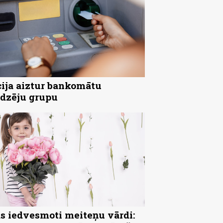
cija aiztur bankomātu
dzēju grupu
s iedvesmoti meiteņu vārdi: