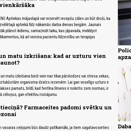
 vienkāršāka
NU Aptiekas mājaslapā var rezervēt recepšu zāles un būt droši, ka
zvēlētajā aptiekā līdz nākamās darba dienas beigām. Jaunais
tāk plānot ikdienu, samazināt laiku, kas jāpavada, meklējot
amentus, kā arī veicina pacientu līdzestību un terapijas
Poli
n matu izkrišana: kad ar uzturu vien
apza
jaunot?
n matu izkrišana bieži vien nav tikai pārslodzes vai stresa sekas,
 iztukšotām organisma dzelzs rezervēm. Lai gan veselīgs uzturs ir
ilakses pamats, brīdī, kad feritīna līmenis ir nokritis zem normas, ir
ā cēloņus, gan efektīvu risinājumu.
ptieciņā? Farmaceites padomi svētku un
ezonai
Daba
 vasaras ceļojumi būs daudz patīkamāki, ja tiem sagatavosieties