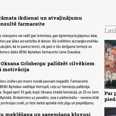
rāmata ikdienai un atvaļinājumu
nsultē farmaceite
Las
s starojums var radīt gan īstermiņa, gan ilgtermiņa bojājumus ādai,
ēties par ādas aizsardzību ik dienas. Kā izvēlēties aizsargkosmētiku
cijām, kā to pareizi lietot, cik garš ir tās derīguma termiņš un
domos dalās BENU Aptiekas farmaceite Liene Graudiņa.
Oksana Grīnberga: palīdzēt cilvēkiem
ā motivācija
īves izvēles pie mums nonāk pavisam negaidīti. Farmaceitei
BENU Aptiekas vadītājai Ventspilī, ceļu uz farmāciju palīdzēja
Par 
. Šogad aprit 33 gadi, kopš Oksana strādā farmācijā, un 25 no tiem
 Aptiekā. Atskatoties uz paveikto, viņa ir pārliecināta – nevienu brīdi
pied
profesijas izvēli, jo tieši darbā aptiekā redz jēgu un piepildījumu.
ļu meklēšana un saņemšana kļuvusi