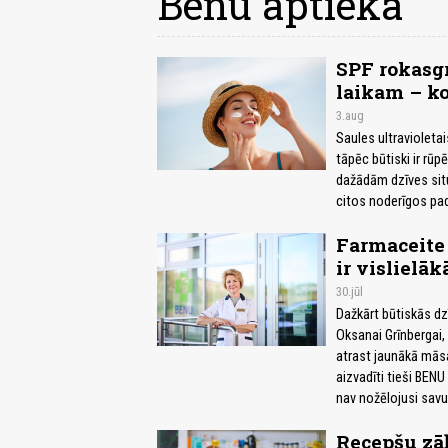
Benu aptieka
SPF rokasg
laikam – ko
3.aug
Saules ultravioletai
tāpēc būtiski ir rūp
dažādām dzīves situā
citos noderīgos pa
Farmaceite 
ir vislielāk
30.jūl
Dažkārt būtiskās dz
Oksanai Grīnbergai, 
atrast jaunākā māsa
aizvadīti tieši BENU
nav nožēlojusi savu 
Recepšu zā