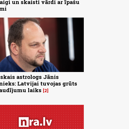
aigi un skaisti vārdi ar īpašu
īmi
skais astrologs Jānis
nieks: Latvijai tuvojas grūts
audījumu laiks
2