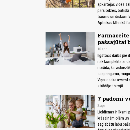
apkārtējās vides sa
pārslodzes, būtiski
traumu un diskomfo
Aptiekas klīniskā fa
Farmaceite 
pašsajūtai b
10.apr
Ilgstošs darbs pie da
nāk komplektā ar d
norāda, ka visbiežā
saspringumu, mugur
Viņa iesaka ieviest
strādājot birojā.
7 padomi v
2.apr
Lieldienas ir līksmi
krāsainām olām un l
saglabātu labu pašs