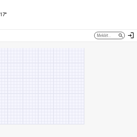
17°
login
search