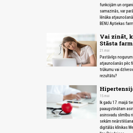
funkcijām un organi
samazinās, var par
lēnāka atjaunošanās
BENU Aptiekas farm
Vai zināt, 
Stāsta farm
21.mai
Pastāvīgs nogurums,
atjaunošanās pēc fi
trūkumu vai dzīvesve
rezultātu?
Hipertensij
15.mai
Ik gadu 17. maijā t
paaugstinātam asins
asinsvadu slimību r
sekām neārstēšanas
digitālās klīnikas 