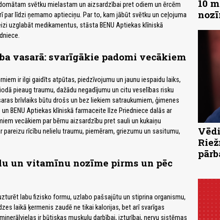
10 m
ārdomātam svētku mielastam un aizsardzībai pret odiem un ērcēm
noz
arī par līdzi ņemamo aptieciņu. Par to, kam jābūt svētku un ceļojuma
eizi uzglabāt medikamentus, stāsta BENU Aptiekas klīniskā
edniece.
ība vasarā: svarīgākie padomi vecākiem
rniem ir ilgi gaidīts atpūtas, piedzīvojumu un jaunu iespaidu laiks,
riodā pieaug traumu, dažādu negadījumu un citu veselības risku
saras brīvlaiks būtu drošs un bez liekiem satraukumiem, ģimenes
un BENU Aptiekas klīniskā farmaceite Ilze Priedniece dalās ar
miem vecākiem par bērnu aizsardzību pret sauli un kukaiņu
Vēdi
r pareizu rīcību nelielu traumu, piemēram, griezumu un sasitumu,
Riež
pārb
lu un vitamīnu nozīme pirms un pēc
zturēt labu fizisko formu, uzlabo pašsajūtu un stiprina organismu,
zes laikā ķermenis zaudē ne tikai kalorijas, bet arī svarīgas
 minerālvielas ir būtiskas muskuļu darbībai, izturībai, nervu sistēmas