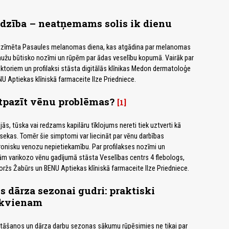
dzība – neatņemams solis ik dienu
 atzīmēta Pasaules melanomas diena, kas atgādina par melanomas
aužu būtisko nozīmi un rūpēm par ādas veselību kopumā. Vairāk par
toriem un profilaksi stāsta digitālās klīnikas Medon dermatoloģe
NU Aptiekas klīniskā farmaceite Ilze Priedniece.
tpazīt vēnu problēmas?
1
s, tūska vai redzams kapilāru tīklojums nereti tiek uztverti kā
ekas. Tomēr šie simptomi var liecināt par vēnu darbības
onisku venozu nepietiekamību. Par profilakses nozīmi un
ām varikozo vēnu gadījumā stāsta Veselības centrs 4 flebologs,
oržs Žabūrs un BENU Aptiekas klīniskā farmaceite Ilze Priedniece.
s dārza sezonai gudri: praktiski
ikvienam
stāšanos un dārza darbu sezonas sākumu rūpēsimies ne tikai par