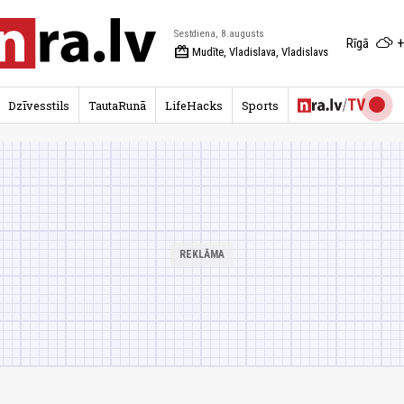
Sestdiena, 8.augusts
+
Rīgā
redeem
Mudīte, Vladislava, Vladislavs
Dzīvesstils
TautaRunā
LifeHacks
Sports