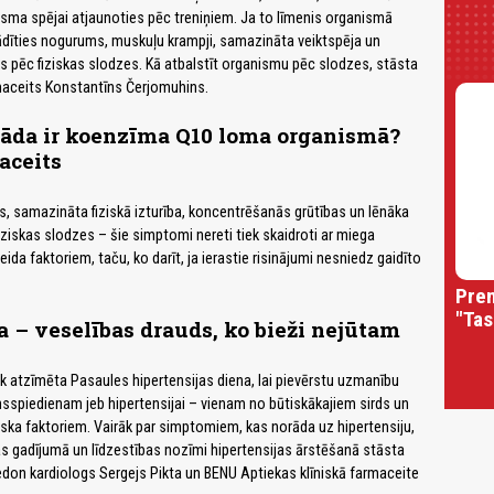
sma spējai atjaunoties pēc treniņiem. Ja to līmenis organismā
ādīties nogurums, muskuļu krampji, samazināta veiktspēja un
 pēc fiziskas slodzes. Kā atbalstīt organismu pēc slodzes, stāsta
aceits Konstantīns Čerjomuhins.
kāda ir koenzīma Q10 loma organismā?
aceits
 samazināta fiziskā izturība, koncentrēšanās grūtības un lēnāka
ziskas slodzes – šie simptomi nereti tiek skaidroti ar miega
ida faktoriem, taču, ko darīt, ja ierastie risinājumi nesniedz gaidīto
Prem
"Tas
a – veselības drauds, ko bieži nejūtam
iek atzīmēta Pasaules hipertensijas diena, lai pievērstu uzmanību
spiedienam jeb hipertensijai – vienam no būtiskākajiem sirds un
iska faktoriem. Vairāk par simptomiem, kas norāda uz hipertensiju,
 gadījumā un līdzestības nozīmi hipertensijas ārstēšanā stāsta
Medon kardiologs Sergejs Pikta un BENU Aptiekas klīniskā farmaceite