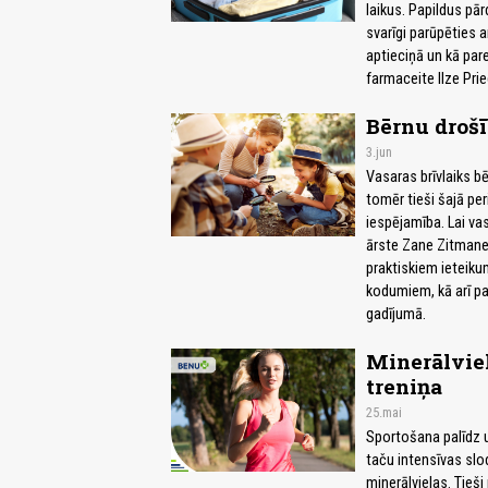
laikus. Papildus p
svarīgi parūpēties 
aptieciņā un kā par
farmaceite Ilze Pri
Bērnu droš
3.jun
Vasaras brīvlaiks bē
tomēr tieši šajā pe
iespējamība. Lai va
ārste Zane Zitmane 
praktiskiem ieteiku
kodumiem, kā arī pa
gadījumā.
Minerālvie
treniņa
25.mai
Sportošana palīdz u
taču intensīvas slod
minerālvielas. Tieši