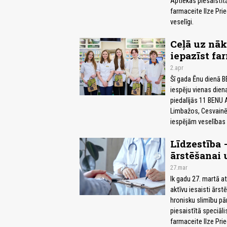
Aptiekas piesaistīt
farmaceite Ilze Pri
veselīgi.
Ceļā uz nāk
iepazīst fa
2.apr
Šī gada Ēnu dienā 
iespēju vienas diena
piedalījās 11 BENU A
Limbažos, Cesvainē 
iespējām veselības
Līdzestība 
ārstēšanai 
27.mar
Ik gadu 27. martā a
aktīvu iesaisti ārs
hronisku slimību pā
piesaistītā speciāl
farmaceite Ilze Pri