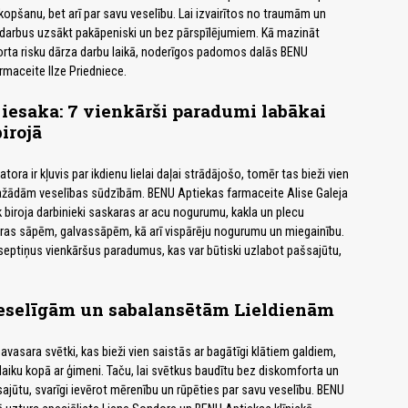
kopšanu, bet arī par savu veselību. Lai izvairītos no traumām un
 darbus uzsākt pakāpeniski un bez pārspīlējumiem. Kā mazināt
rta risku dārza darbu laikā, noderīgos padomos dalās BENU
rmaceite Ilze Priedniece.
iesaka: 7 vienkārši paradumi labākai
irojā
tora ir kļuvis par ikdienu lielai daļai strādājošo, tomēr tas bieži vien
ažādām veselības sūdzībām. BENU Aptiekas farmaceite Alise Galeja
k biroja darbinieki saskaras ar acu nogurumu, kakla un plecu
as sāpēm, galvassāpēm, kā arī vispārēju nogurumu un miegainību.
 septiņus vienkāršus paradumus, kas var būtiski uzlabot pašsajūtu,
eselīgām un sabalansētām Lieldienām
 pavasara svētki, kas bieži vien saistās ar bagātīgi klātiem galdiem,
aiku kopā ar ģimeni. Taču, lai svētkus baudītu bez diskomforta un
ajūtu, svarīgi ievērot mērenību un rūpēties par savu veselību. BENU