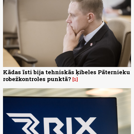
Kādas īsti bija tehniskās ķibeles Pāternieku
robežkontroles punktā?
1