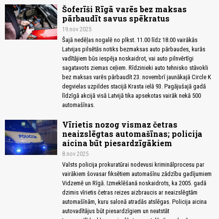
Šoferīši Rīgā varēs bez maksas
pārbaudīt savus spēkratus
19.nov 2025
Šajā nedēļas nogalē no plkst. 11.00 līdz 18.00 vairākās
Latvijas pilsētās notiks bezmaksas auto pārbaudes, kurās
vadītājiem būs iespēja noskaidrot, vai auto pilnvērtīgi
sagatavots ziemas ceļiem. Rīdzinieki auto tehnisko stāvokli
bez maksas varēs pārbaudīt 23. novembrī jaunākajā Circle K
degvielas uzpildes stacijā Krasta ielā 93. Pagājušajā gadā
līdzīgā akcijā visā Latvijā tika apsekotas vairāk nekā 500
automašīnas.
Vīrietis nozog vismaz četras
neaizslēgtas automašīnas; policija
aicina būt piesardzīgākiem
8.nov 2025
Valsts policija prokuratūrai nodevusi kriminālprocesu par
vairākiem šovasar fiksētiem automašīnu zādzību gadījumiem
Vidzemē un Rīgā. Izmeklēšanā noskaidrots, ka 2005. gadā
dzimis vīrietis četras reizes aizbraucis ar neaizslēgtām
automašīnām, kuru salonā atradās atslēgas. Policija aicina
autovadītājus būt piesardzīgiem un neatstāt