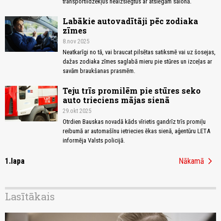
transportlīdzekļus neaizslēgtus ar atslēgām salonā.
Labākie autovadītāji pēc zodiaka
zīmes
8.nov 2025
Neatkarīgi no tā, vai braucat pilsētas satiksmē vai uz šosejas,
dažas zodiaka zīmes saglabā mieru pie stūres un izceļas ar
savām braukšanas prasmēm.
Teju trīs promilēm pie stūres seko
auto trieciens mājas sienā
29.okt 2025
Otrdien Bauskas novadā kāds vīrietis gandrīz trīs promiļu
reibumā ar automašīnu ietriecies ēkas sienā, aģentūru LETA
informēja Valsts policijā.
chevron_right
1.lapa
Nākamā
Lasītākais