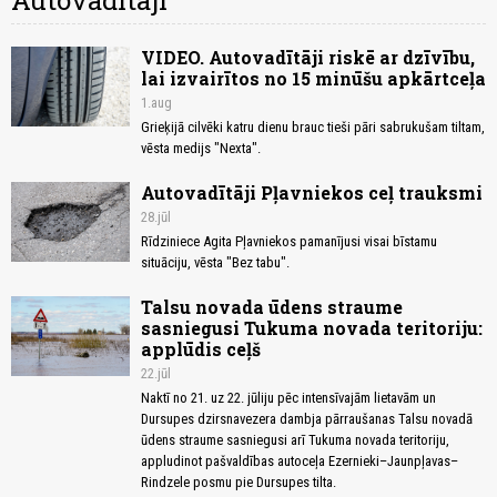
Autovadītāji
VIDEO. Autovadītāji riskē ar dzīvību,
lai izvairītos no 15 minūšu apkārtceļa
1.aug
Grieķijā cilvēki katru dienu brauc tieši pāri sabrukušam tiltam,
vēsta medijs "Nexta".
Autovadītāji Pļavniekos ceļ trauksmi
28.jūl
Rīdziniece Agita Pļavniekos pamanījusi visai bīstamu
situāciju, vēsta "Bez tabu".
Talsu novada ūdens straume
sasniegusi Tukuma novada teritoriju:
applūdis ceļš
22.jūl
Naktī no 21. uz 22. jūliju pēc intensīvajām lietavām un
Dursupes dzirsnavezera dambja pārraušanas Talsu novadā
ūdens straume sasniegusi arī Tukuma novada teritoriju,
appludinot pašvaldības autoceļa Ezernieki–Jaunpļavas–
Rindzele posmu pie Dursupes tilta.