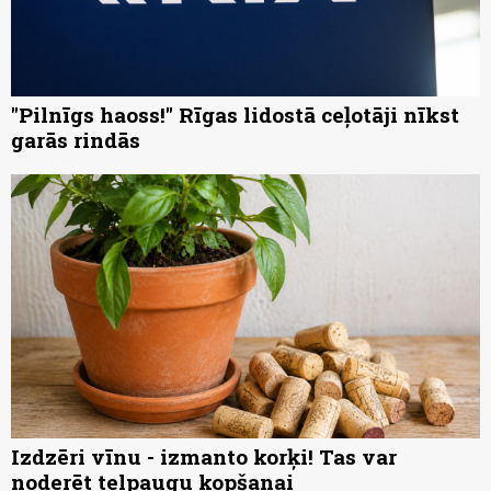
"Pilnīgs haoss!" Rīgas lidostā ceļotāji nīkst
garās rindās
Izdzēri vīnu - izmanto korķi! Tas var
noderēt telpaugu kopšanai