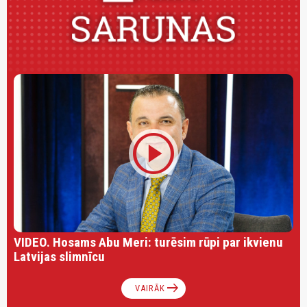
play_circle
VIDEO. Hosams Abu Meri: turēsim rūpi par ikvienu
Latvijas slimnīcu
arrow_right_alt
VAIRĀK