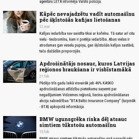
aģentūru LETA informēja Valsts policija.
Kāpēc nevajadzētu vadīt automašīnu
pēc šķīstošās kafijas lietošanas
12.mar
Kafijas iedarbība nav saistīta tikai ar kofeīnu. Tā satur arī citu
vielu - teobromīnu, kam ir pretēja iedarbība. Abas vielas ir
atrodamas gan veselu pupiņu, gan šķīstošās kafijas sastāvā,
taču dažādās proporcijās.
Apdrošinātājs nosauc, kuros Latvijas
reģionos braukšana ir visbīstamākā
21.feb
Pēdējo trīs gadu laikā visvairāk jeb 46% KASKO
apdrošināšanas atlīdzību pieteikumu saņemti par
negadījumiem Vidzemes reģionā, liecina apdrošināšanas
akciju sabiedrības “BTA Baltic Insurance Company” (turpmāk
- BTA) apkopotā informācija.
BMW ugunsgrēka riska dēļ atsauc
simtiem tūkstošu automašīnu
15.feb
BMW atsauc simtiem tūkstošu automašīnu visā pasaulē pēc