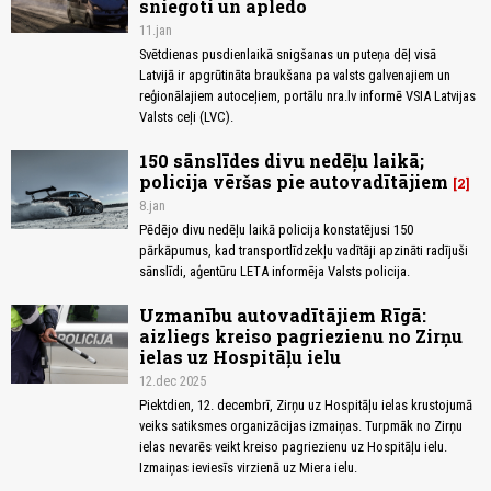
sniegoti un apledo
11.jan
Svētdienas pusdienlaikā snigšanas un puteņa dēļ visā
Latvijā ir apgrūtināta braukšana pa valsts galvenajiem un
reģionālajiem autoceļiem, portālu nra.lv informē VSIA Latvijas
Valsts ceļi (LVC).
150 sānslīdes divu nedēļu laikā;
policija vēršas pie autovadītājiem
2
8.jan
Pēdējo divu nedēļu laikā policija konstatējusi 150
pārkāpumus, kad transportlīdzekļu vadītāji apzināti radījuši
sānslīdi, aģentūru LETA informēja Valsts policija.
Uzmanību autovadītājiem Rīgā:
aizliegs kreiso pagriezienu no Zirņu
ielas uz Hospitāļu ielu
12.dec 2025
Piektdien, 12. decembrī, Zirņu uz Hospitāļu ielas krustojumā
veiks satiksmes organizācijas izmaiņas. Turpmāk no Zirņu
ielas nevarēs veikt kreiso pagriezienu uz Hospitāļu ielu.
Izmaiņas ieviesīs virzienā uz Miera ielu.