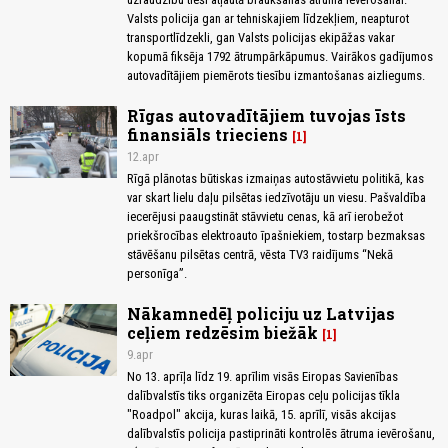
Valsts policija gan ar tehniskajiem līdzekļiem, neapturot
transportlīdzekli, gan Valsts policijas ekipāžas vakar
kopumā fiksēja 1792 ātrumpārkāpumus. Vairākos gadījumos
autovadītājiem piemērots tiesību izmantošanas aizliegums.
Rīgas autovadītājiem tuvojas īsts
finansiāls trieciens
1
12.apr
Rīgā plānotas būtiskas izmaiņas autostāvvietu politikā, kas
var skart lielu daļu pilsētas iedzīvotāju un viesu. Pašvaldība
iecerējusi paaugstināt stāvvietu cenas, kā arī ierobežot
priekšrocības elektroauto īpašniekiem, tostarp bezmaksas
stāvēšanu pilsētas centrā, vēsta TV3 raidījums “Nekā
personīga”.
Nākamnedēļ policiju uz Latvijas
ceļiem redzēsim biežāk
1
9.apr
No 13. aprīļa līdz 19. aprīlim visās Eiropas Savienības
dalībvalstīs tiks organizēta Eiropas ceļu policijas tīkla
"Roadpol" akcija, kuras laikā, 15. aprīlī, visās akcijas
dalībvalstīs policija pastiprināti kontrolēs ātruma ievērošanu,