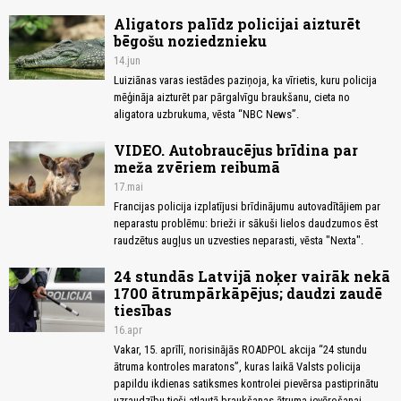
Aligators palīdz policijai aizturēt
bēgošu noziedznieku
14.jun
Luiziānas varas iestādes paziņoja, ka vīrietis, kuru policija
mēģināja aizturēt par pārgalvīgu braukšanu, cieta no
aligatora uzbrukuma, vēsta “NBC News”.
VIDEO. Autobraucējus brīdina par
meža zvēriem reibumā
17.mai
Francijas policija izplatījusi brīdinājumu autovadītājiem par
neparastu problēmu: brieži ir sākuši lielos daudzumos ēst
raudzētus augļus un uzvesties neparasti, vēsta "Nexta".
24 stundās Latvijā noķer vairāk nekā
1700 ātrumpārkāpējus; daudzi zaudē
tiesības
16.apr
Vakar, 15. aprīlī, norisinājās ROADPOL akcija “24 stundu
ātruma kontroles maratons”, kuras laikā Valsts policija
papildu ikdienas satiksmes kontrolei pievērsa pastiprinātu
uzraudzību tieši atļautā braukšanas ātruma ievērošanai.