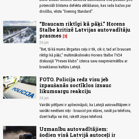
potenciāli bīstama defekta atklāšanas, kas rada bažas par
drošību, vēsta “Evening Standard”.
“Braucam riktīgi kā pāķi.” Horens
Stalbe kritizē Latvijas autovadītāju
prasmes
3
26.jan
“Bet, tā kā mums ātrgaitas ceļu ir tik, cik ir, tad arī braucam
riktīgi kā pāķi,” multimākslinieks Horens Stalbe TV24
diskusijā “Preses klubs” izteica savu neapmierinātību ar
braukšanas kultūru Latvijā.
FOTO. Policija redz visu jeb
izpaušanās soctīklos izsauc
likumsargu reakciju
24.jan
Vairāki pētījumi ir apliecinājuši, ka Latvijā autovadītājiem ir
vairāki nevēlami niķi - braucot pie stūres, runāt pa telefonu,
dzert kafiju vai ēst, rakstīt ziņas telefonā.
Uzmanību autovadītājiem:
šodien visā Latvijā autoceļi ir