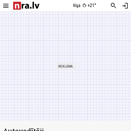
menu
search
login
+21°
Rīgā